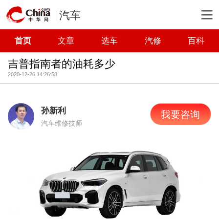
汽车
首页
文章
选车
汽修
百科
吉普指南者的油耗多少
2020-12-26 14:26:58
孙新利
我要咨询
汽车维修技师