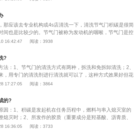
始化，以前有油泥堵塞，为保证进气量，电脑会自动调节节气
处于正常状态，而清洗后没有油泥堵塞，如果节气门还保持着
办
成进气量过大，启动时发动机抖动且加速无力。
，那应该去专业机构或4s店清洗一下，清洗节气门积碳是很简
时间也是比较少的。节气门被称为发动机的咽喉，节气门是控
气的量的。我们踩下油门踏板后，其实并不是直接控制喷油量
 16:42:47
阅读：3938
节气门的开度。踩下油门踏板之后，节气门开度会变大，此时
气量会增加，这样ecu就会命令喷油系统增加喷油量，这样发
洗?
上升。节气门长时间使用之后产生积碳是正常的，去清洗一下
方法：1、节气门的清洗方式有两种，拆洗和免拆卸清洗；2、
节气门积碳之后，车友们一定要重新匹配一下电脑，否则车子
来，用专门的清洗剂进行清洗就可以了，这种方式效果好但花
油耗升高的现象。当节气门产生积碳之后，ecu会使用有积碳
卸清洗，就是专用的泡沫清洗剂喷在节气门上，这样减少了拆
 17:27:05
阅读：3864
节气门，如果清洗完了积碳不匹配电脑，那ecu还是会使用有
车子带来伤害。
控制没有积碳的节气门，这样就会导致发动机油耗升高。如果
动机只会在一段时间内出现油耗升高的现象，过段时间之后就
成的?
ecu具有很强的学习能力。
原因：1、积碳是发起机在任务历程中，燃料与串入熄灭室的
整熄灭时；2、所发作的胶质（重要成分是羟基酸、沥青质、
在进排气门，气缸边沿，火花塞，熄灭室，一层一层的堆积，
 16:36:05
阅读：3733
说现在的发起机技巧进步很大，但熄灭室效力最高也就30%。