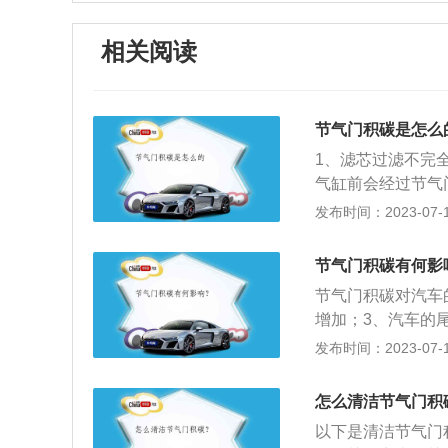
相关阅读
节气门积碳是怎么
1、滤芯过滤不完
气缸前会经过节气
所以节气门中也会
发布时间：2023-07-17
汽油具有容易挥发
便越积越厚，再通
节气门积碳有何影
燃油的品质较低，
节气门积碳对汽车
耗，剩余的部分便
增加；3、汽车的
题。发动机机油故
涉，对发动机造成
发布时间：2023-07-17
再次燃烧，冲缸床
的可控阀门，其上
驶习惯。司机长时
节气门两种分类。
驾驶习惯也会导致
怎么清洁节气门积
水分。
驾驶会导致燃油燃
以下是清洁节气门
会导致的回收系统