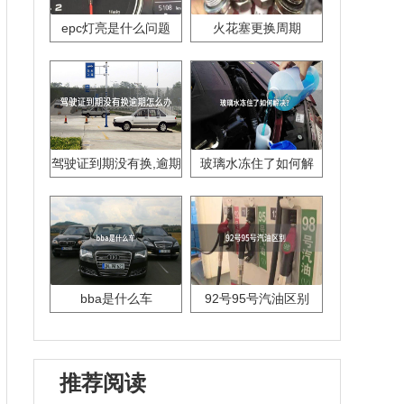
epc灯亮是什么问题
火花塞更换周期
驾驶证到期没有换,逾期
玻璃水冻住了如何解
怎么办??
决？
bba是什么车
92号95号汽油区别
推荐阅读