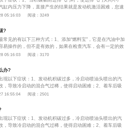
很容易使活塞环卡死，造成燃油和气缸壁的应变。
汽缸内压力下降，直接产生的结果就是发动机激活困难，怠速
2、同时影响混合气进入燃烧室的断面，积碳能吸附一定的混
 05:16:03
阅读：3249
动机功率；3、进气门积炭过多导致进气困难，长时间下来会
导致发动机损坏，所以发现积炭过多的时候，一定要及时去修
碳?
最常见的有以下三种方式：1、添加“燃料宝”，它是在汽油中加
容易操作的，但不是有效的，如果在检查汽车，会有一定的效
，燃油宝的清洗效果很小；2、“挂瓶子，”“瓶子的形状和医院的
 05:16:03
阅读：3170
液阀，清洗效果更佳，它不需要拆卸汽车发动机，这也是一种
；3、拆下发动机并拆下气缸盖，拆卸清洗无疑是最彻底、最
么办?
清洗效果也是最好的，然而，这个过程很复杂，一旦发动机被
出现以下症状：1、发动机积碳过多，冷启动喷油头喷出的汽
原始的气密性，最好不要拆卸它。
收，导致冷启动的混合气过稀，使得启动困难；2、着车后吸
又会被发动机的真空吸力吸入汽缸内燃烧，又使混合气变浓，
 16:55:04
阅读：2501
气时稀时浓，造成冷启动后怠速抖动；3、气门处的积碳过多
难及怠速抖动的故障。
?
出现以下症状：1、发动机积碳过多，冷启动喷油头喷出的汽
收，导致冷启动的混合气过稀，使得启动困难；2、着车后吸