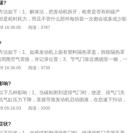
碳?
方法如下：1、解体法，把发动机拆开，检查是否有积碳产
但是耗时耗力，而且不管什么部件每拆装一次都会或多或少影
使用寿命；2、内窥镜检查，把火花塞或是喷油嘴拆下，用内
 16:36:05
阅读：3787
碳的程度。这种方法很方便，但是内窥镜的成本非同小可，而
处不是很广，因此不是所有的维修企业都配备了该设备；3、
?
，用诊断电脑来读取氧传感器反馈电压的变化，以此间接检测
方法如下：1、如果发动机上面有塑料隔热罩盖，拆除隔热罩
说正常的氧传感器反馈电压都是在0.3-0.7V之间波动，而且
门周围空气管路，并记录位置；3、节气门靠近燃烧室一侧，一
内有8次极大值和极小值的交替变化，一旦气门产生了积碳，氧
的积碳痕迹，是主要的清理部位；4、清理节气门，主要是清
 16:36:05
阅读：3739
波动会变大。
门的清洗液或者化清剂，清洁时要带上手套和口罩；5、把清
较多的位置，等待5-10min，使用刷子能大幅加快清理积碳
影响?
后，可使用毛巾擦除清洁剂；6、将清洗好的节气门按照原位
以下几种影响：1、当碳粘附到进排气门时，使进、排气门关
空气管路即可。
机气缸压力下降，直接导致发动机启动困难，在怠速下抖动，
入燃烧室的截面，积碳可吸收一定量的混合气，从而降低发动
 05:16:03
阅读：3200
粘附到气缸、活塞顶部时，会减小燃烧室容积（空间），提高
缩比过高时，会导致发动机过早燃烧（固体发动机爆震），降
症状?
碳在火花塞上粘附时，影响火花质量，甚至不跳火；4、当活塞
以下症状：1、当积碳黏附进排气门时，使进排气门关闭不严