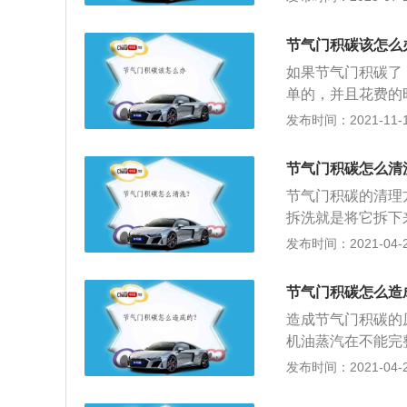
要对节气门进行初
门的开度，让进气
节气门积碳该怎么
以前的开度，会造
如果节气门积碳了
单的，并且花费的
制进入发动机内空
发布时间：2021-11-10
的，而是直接控制
进入发动机内的空
节气门积碳怎么清
动机的转速才可以
节气门积碳的清理
就可以了。清洗完
拆洗就是将它拆下
在短时间内会出现
钱较多；3、免拆
发布时间：2021-04-28
的控制逻辑来控制
卸的时间，不会给
积碳的控制逻辑来
不匹配电脑，那发
节气门积碳怎么造
会恢复正常，因为
造成节气门积碳的
机油蒸汽在不能完
加油质等），粘附
发布时间：2021-04-28
形成积碳；3、虽