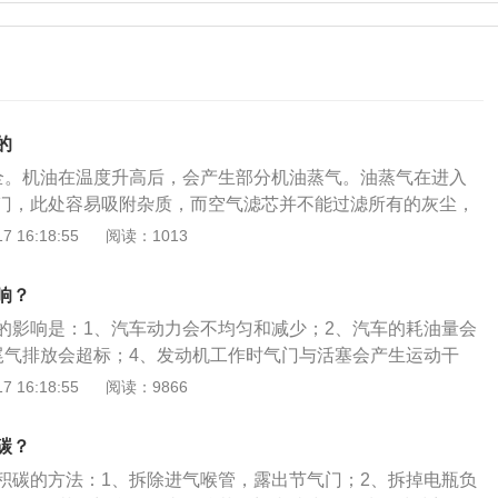
的
全。机油在温度升高后，会产生部分机油蒸气。油蒸气在进入
门，此处容易吸附杂质，而空气滤芯并不能过滤所有的灰尘，
有少量灰尘通过，久而久之便形成积碳。2、汽油容易挥发。
 16:18:55
阅读：1013
的化学性质，但汽油中的蜡和胶质物却会被留下来，长此以往
过反复高温加热就会变硬形成节气门积碳。3、燃油品质。若
响？
就会发生不彻底燃烧。有用的部分转化成能量被汽车合理消
的影响是：1、汽车动力会不均匀和减少；2、汽车的耗油量会
吸附在节气门上，时间一长便转换为了积碳。4、汽车部件问
尾气排放会超标；4、发动机工作时气门与活塞会产生运动干
障无法完全燃烧，气缸压力不足无法将废气压入曲轴箱中进行
损坏；5、汽车冷启动会困难。节气门是控制空气进入发动机
 16:18:55
阅读：9866
漏水等一系列原因，都会造成的积碳产生。5、司机的不良驾
接空气滤清器，下接发动机缸体，节气门有传统拉线式和电子
间高负荷驾驶、不换空气滤芯、发动机过冷时直接启动等不良
节气门形成污垢的原因是：1、机油蒸汽；2、空气中的微粒和
节气门积碳。6、空气质量差。长时间在空气质量差的环境中
碳？
烧不完全，从而产生积碳。7、气门油封漏油。气门油封漏油
积碳的方法：1、拆除进气喉管，露出节气门；2、拆掉电瓶负
故障吸油，时间久了会转化成积碳。8、车速较慢。如果路况