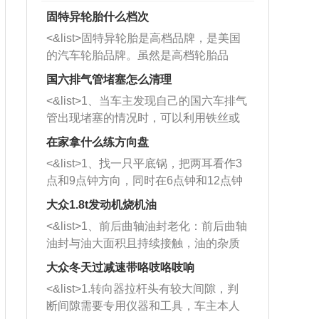
固特异轮胎什么档次
<&list>固特异轮胎是高档品牌，是美国
的汽车轮胎品牌。虽然是高档轮胎品
牌，但是中高低端的轮胎都有生产，这
国六排气管堵塞怎么清理
也是为了更好的开拓市场。
<&list>1、当车主发现自己的国六车排气
管出现堵塞的情况时，可以利用铁丝或
者是细棍，直接将杂物给取出来，如果
在家拿什么练方向盘
堵塞情况比较严重，也可以采取应急措
<&list>1、找一只平底锅，把两耳看作3
施。 <&list>2、直接利用木棍将所有的
点和9点钟方向，同时在6点钟和12点钟
杂物推到排气管里面的位置处，然后将
方向做一个标记。 <&list>2、双手握住
三元催化器拆解开，就可以将堵塞的东
大众1.8t发动机烧机油
平底锅两耳，然后往左打半圈、一圈、
西取出来。但如果是因为积碳过多引起
<&list>1、前后曲轴油封老化：前后曲轴
一圈半的练习，往右同样也要打相同的
的堵塞，就需要将三元催化器泡在草酸
油封与油大面积且持续接触，油的杂质
圈数。 <&list>3、最后强调要反复练
中进行清洗。 <&list>3、也可以利用清
和发动机内持续温度变化使其密封效果
习，这样就可以形成肌肉记忆，在真实
大众冬天过减速带咯吱咯吱响
洗剂对堵塞的情况得到解决，将清洗剂
逐渐减弱，导致渗油或漏油。<&list>2、
驾驶车辆时，不需要记忆也能打好方
放在燃油箱中，与燃油混合后，车辆启
<&list>1.转向器拉杆头有较大间隙，判
活塞间隙过大：积碳会使活塞环与缸体
向。
动时，就可以和汽油一起进入到燃烧
断间隙需要专用仪器和工具，车主本人
的间隙扩大，导致机油流入燃烧室中，