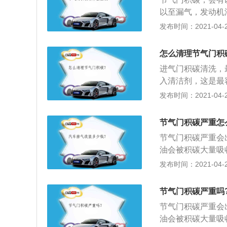
环之间形成碳时，
以至漏气，发动机
工况下出现抖动；
发布时间：2021-04-28
合气，从而降低发
影响到发动机的，
怎么清理节气门积
理店进行清理。
进气门积碳清洗，
入清洁剂，这是最
果，在日常使用中
发布时间：2021-04-28
瓶子相似，清洗注
更有效的清洁方法
节气门积碳严重怎
直接的清洗方法，
节气门积碳严重会
拆下，通常就没有
油会被积碳大量吸
附在积碳上的汽油
发布时间：2021-04-27
发动机的可燃混合
时也会造成启动困
节气门积碳严重吗
节气门积碳严重会
油会被积碳大量吸