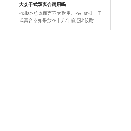
室，最后形成废气排出，就可以让三元
无法制作，需要将车辆送到修理厂或4s
造成烧机油。<&list>3、机油粘度。使用
大众干式双离合耐用吗
催化器得到清洗，排气管堵塞的情况就
店；<&list>2.车辆半轴套管防尘罩破
机油粘度过小的话，同样会有烧机油现
<&list>总体而言不太耐用。<&list>1、干
能够得到解决。
裂，破裂后会出现漏油现象，使半轴磨
象，机油粘度过小具有很好的流动性，
式离合器如果放在十几年前还比较耐
损严重，磨损的半轴容易损坏，产生异
容易窜入到气缸内，参与燃烧。<&list>
用，但是由于现在的汽车发动机动力输
响；<&list>3.稳定器的转向胶套和球头
4、机油量。机油量过多，机油压力过
出越来越高，使得干式离合器散热不足
老化，一般是使用时间过长造成的。解
大，会将部分机油压入气缸内，也会出
的缺陷也逐渐暴露出来。<&list>2、由于
决方法是更换新的质量好的转向橡胶套
现烧机油。<&list>5、机油滤清器堵塞：
干式双离合的工作环境暴露在空气中，
和球头。
会导致进气不畅，使进气压力下降，形
而离合器的散热也是通离合器罩上面的
成负压，使机油在负压的情况下吸入燃
几个小孔来进行散热。但是在行驶过程
烧室引起烧机油。<&list>6、正时齿轮或
中变速箱需要换挡，就不得不使得离合
链条磨损：正时齿轮或链条的磨损会引
器频繁工作。<&list>3、长时间的低速行
起气阀和曲轴的正时不同步。由于轮齿
驶以及过于频繁的启停，导致离合器的
或链条磨损产生的过量侧隙，使得发动
温度不断升高，而低速行驶时空气流动
机的调节无法实现：前一圈的正时和下
效率不高，无法将离合器中的热量有效
一圈可能就不一样。当气阀和活塞的运
的带走，导致离合器内部的温度不断升
动不同步时，会造成过大的机油消耗。
高，加速离合器的磨损。
解决方法：更换正时齿轮或链条。<&list
>7、内垫圈、进风口破裂：新的发动机
设计中，经常采用各种由金属和其他材