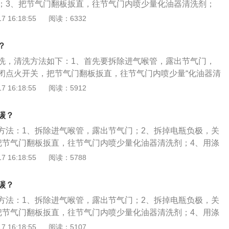
；3、把节气门翻板扳直，往节气门内喷少量化油器清洗剂；
，发动机达到正常温度的时间增长，汽油被喷到气门背面后蒸
者无纺布进行擦洗，节气门深处可以用夹子夹住抹布擦洗。扩
 16:18:55
阅读：6332
容易产生积碳。9、发动机机油蒸发。在高温下，发动机机油
后要对节气门进行初始化，以前有油泥堵塞，为保证进气量，
机机油蒸气从曲轴箱进入进气管，使气节门上残留有机油，导
气门的开度，让进气处于正常状态，而清洗后没有油泥堵塞，
？
是指在发动机发动时，燃料与串入熄灭室的机油蒸汽在不能完
着以前的开度，会造成进气量过大，启动时发动机抖动且加速
和胶质物的堆积物。节气门积碳过多的表现有很多，在其中显
洗，清洗方法如下：1、首先要拆除进气喉管，露出节气门，
到汽车发动机的驱动力，假如车辆发生怠速抖动、运行艰难、
闭点火开关，把节气门翻板扳直，往节气门内喷少量“化油器清
，就说明节气门的积碳过多。如果发现车辆的耗油量异常，也
用涤纶抹布或者高纺“无纺布”小心擦洗，节气门深处，手够不着的
 16:18:55
阅读：5912
气门积碳所造成的。节气门积碳会对汽车的发动机造成伤害，
住抹布小心擦洗；3、清洗完毕以后，再按照刚才拆卸的程序
对其进行清理，以延长车辆发动机和节气门的使用寿命。
就要开始节气门的初始化，清洗节气门后，初始化很有必要，
碳？
门开度的时候，是有记忆功能的，因为以前有油泥的堵塞，为
方法：1、拆除进气喉管，露出节气门；2、拆掉电瓶负极，关
脑会自动调节节气门的开度，让进气处于正常状态；4、而清
把节气门翻板扳直，往节气门内喷少量化油器清洗剂；4、用涤
堵塞，如果节气门还保持着以前的开度，那么就会造成进气量
进行擦洗，节气门深处可以用夹子夹住抹布擦洗。清洗完毕后
 16:18:55
阅读：5788
是：启动时发动机抖动，而且加速无力，发动机故障灯也有可
始化，以前有油泥堵塞，为保证进气量，电脑会自动调节节气
处于正常状态，清洗后没有油泥堵塞，如果节气门还保持着以
碳？
进气量过大，启动时发动机抖动且加速无力。节气门是控制空
方法：1、拆除进气喉管，露出节气门；2、拆掉电瓶负极，关
道可控阀门，气体进入进气管后会和汽油混合变成可燃混合
把节气门翻板扳直，往节气门内喷少量化油器清洗剂；4、用涤
做功，节气门上接空气滤清器，下接发动机缸体，被称为是汽
进行擦洗，节气门深处可以用夹子夹住抹布擦洗。清洗完毕后
 16:18:55
阅读：5107