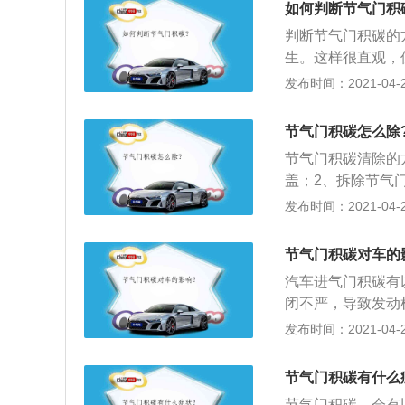
如何判断节气门积
判断节气门积碳的
生。这样很直观，
响其性能，减短其
发布时间：2021-04-28
窥镜来观察气门积
且其在维修中的用
节气门积碳怎么除
观察反馈电压变化
节气门积碳清除的
积碳的存在。一般来
盖；2、拆除节气
应该在10秒钟之
般比较脏，有黑色
发布时间：2021-04-28
传感器的反馈电压
理积碳，可使用专
洁剂喷到节气门积碳
节气门积碳对车的
速度。当积碳溶解
汽车进气门积碳有
置安装，装好所有
闭不严，导致发动
同时影响混合气进
发布时间：2021-04-28
机功率；2、当碳
气缸压缩比，当压
节气门积碳有什么
低功率；3、当积
节气门积碳，会有