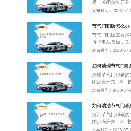
极，关闭点火开关
不好车辆速度较慢
4、用涤纶抹布或
发布时间：2023-07-17
发的速度就慢，也
展内容：清洗完毕
蒸发导致一些发动
电脑会自动调节节
节气门积碳怎么办
致形成积碳。积碳
如果节气门还保持
整熄灭时产生的蜡
节气门积碳需要清
无力。
著的表现是会影响
拆掉电瓶负极，关
驱动力降低的状况
洗剂”；2、然后
发布时间：2023-07-17
需要注意是否是节
地方可以用夹子夹
需要及时到修理厂
装回原处，装好后
如何清理节气门积
因为电脑调节节气
清理节气门积碳的
了保证进气量，电
闭点火开关；3、
洗后，没有油泥的
纶抹布或者无纺布
发布时间：2023-07-17
过大，造成的后果
要对节气门进行初
能点亮。
门的开度，让进气
如何清洁节气门积
前的开度，会造成
清洁节气门积碳的
气进入发动机的一
闭点火开关；3、
气，从而燃烧形成
纶抹布或者无纺布
发布时间：2023-07-17
车发动机的咽喉。