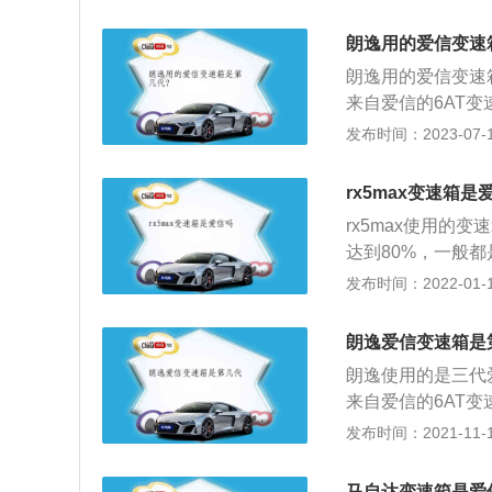
自动挡车型匹配的是
了铝合金缸盖缸体。
的是双离合变速箱
变速箱是一种结构
朗逸用的爱信变速
的变速箱占了世界
个钢片链条，cv
朗逸用的爱信变速
型的变速箱。第三
速变扭，cvt变
来自爱信的6AT
常好，所以一些豪
是1.5L、1.2T
发布时间：2023-07-17
系来改变传动比，
速箱，涡轮增压发
变速箱来说更加便
比，在驾驶汽车的
rx5max变速箱是
加便利。朗逸的车身
rx5max使用
是2688毫米。
达到80%，一般
过。汽车的变速箱
发布时间：2022-01-17
大驱动轮的转距和
一种是自动变速箱
朗逸爱信变速箱是
方便，通过使用变
朗逸使用的是三代
使汽车倒退行驶，
来自爱信的6AT
汽车，是通过用手
是1.5L、1.2T
发布时间：2021-11-10
ip-tronic
这台6AT变速箱
马自达变速箱是爱