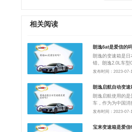
相关阅读
朗逸6at是爱信的
朗逸的变速箱是日
错。朗逸2.0L车型
m/h，在同级车中驱动
发布时间：2023-07-17
c，6挡手自动一
环保的作用。这款6
朗逸启航自动变速
准型－经济省油）
朗逸启航使用的是
车，作为为中国消
优秀品质，又融入
发布时间：2023-07-17
元素。朗逸用充满
消费者对于A级车
宝来变速箱是爱信6
箱简介：变更转速