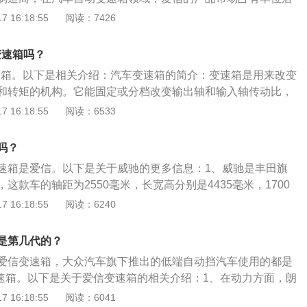
挡车型来说，空挡滑行会导致自动变速箱过热、再次挂入D挡
机为了体现自己“流畅”的操作，会在车辆没有停稳时直接挂入反向
5max的变速箱使用了8档自动变速箱和6档自动变速箱，自动变
 16:18:55
阅读：7426
；切忌在没停稳时挂入D/R挡。很多司机为了体现自己“流畅”的
箱内齿轮的伤害较高，长时间的话会造成打齿等故障；不要频
uto-Transmission，它是由液力变扭器、行星齿轮和液压操
有停稳时直接挂入反向挡位，这样对变速箱内齿轮的伤害较
面对一些陡坡路段时，自动挡车辆往往会因为高负荷而过热，
液力传递和齿轮组合的方式来达到变速变矩。自动变速器的汽
造成打齿等故障；不要频繁D挡爬陡坡。在面对一些陡坡路段
变速箱吗？
坡无力，这时可以用手动模式限定低速档位或用运动模式来保
况自动变速变矩，驾驶者可以全神贯地注视路面交通而不会被
往会因为高负荷而过热，或过早升挡导致爬坡无力，这时可以
距离拖车。当自动挡车辆发生故障时，应使用板式拖车，在车
变速箱。以下是相关介绍：汽车变速箱的简介：变速箱是用来改变
。荣威rx5max的变速箱在日常使用中，要注意以下几点：不可
速档位或用运动模式来保护变速箱；不能长距离拖车。当自动
至托板上，而不能使用拖车绳等，用车辆直接拖拽。"
和转矩的机构。它能固定或分档改变输出轴和输入轴传动比，
箱油。长时间不更换变速箱油会导致变速箱内轴承、壳体等部
，应使用板式拖车，在车辆处于N挡时移动至托板上，而不能
两种，手动变速箱主要由齿轮和轴组成，通过不同的齿轮组合
 16:18:55
阅读：6533
时间空挡滑行。在驾驶手动挡车型时，很多“老司机”会采用空
车辆直接拖拽。"
动变速箱AT是由液力变扭器、行星齿轮、液压变距系统和液压操
对自动挡车型来说，空挡滑行会导致自动变速箱过热、再次挂
箱的养护：汽车变速箱保养要经常检查自动变速箱油液位是否
定冲击；切忌在没停稳时挂入D/R挡。很多司机为了体现自
吗？
机油的更换日期。
，会在车辆没有停稳时直接挂入反向挡位，这样对变速箱内齿轮
速箱是爱信。以下是关于威驰的更多信息：1、威驰是丰田旗
间的话会造成打齿等故障；不要频繁D挡爬陡坡。在面对一些
这款车的轴距为2550毫米，长宽高分别是4435毫米，1700
挡车辆往往会因为高负荷而过热，或过早升挡导致爬坡无力，
。2、威驰一共使用了两款发动机，一款是1.3升自然吸气发动
 16:18:55
阅读：6240
式限定低速档位或用运动模式来保护变速箱；不能长距离拖
升自然吸气发动机。3、1.5升自然吸气发动机拥有110马力和13
发生故障时，应使用板式拖车，在车辆处于N挡时移动至托板
，这款发动机的最大功率转速为6000转每分钟，最大扭矩转速
是第几代的？
车绳等，用车辆直接拖拽。
钟，这款发动机搭载了多点电喷技术，并且使用了铝合金缸盖缸
爱信变速箱，大众汽车旗下推出的低端自动挡汽车使用的都是
配的是5速手动变速箱或cvt变速箱。4、1.3升自然吸气发动
变速箱。以下是关于爱信变速箱的相关介绍：1、在动力方面，朗
23牛米的最大扭矩，这款发动机的最大功率转速为6000转每分
型，分别搭载的是1.5L、1.2T和1.4T发动机。其中，1.5L
 16:18:55
阅读：6041
为4200转每分钟，这款发动机搭载了多点电喷技术，并且使用