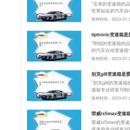
"宝来的变速箱的品
机器上，用来按不
世界知名的汽车自
向。齿轮传动的变
产品市场占有率位居
发布时间：2023-07-17
手自一体其实就是
箱产生的目的是为
tiptronic变速
的DSG双离合变
"明锐的变速箱的品
一开始就没有采用
的汽车自动变速箱
生产出来的，设计
占有率位居世界第
发布时间：2023-07-17
把手动变速器的灵
手自一体其实就是
日常使用中，要注
箱产生的目的是为
箱油会导致变速箱
别克gl8变速箱是
7速DSG干式双
动挡车型时，很多
"别克gl8的变速
一开始就没有采用
滑行会导致自动变
速箱专业研发与制
生产出来的，设计
挂入D/R挡。很
界第一。别克gl8
发布时间：2023-07-17
把手动变速器的灵
反向挡位，这样对
CVT变速箱加了
使用中，要注意以
要频繁D挡爬陡坡
车更有驾驶乐趣。
会导致变速箱内轴
荣威rx5max变速
热，或过早升挡导
不更换变速箱油。
车型时，很多“老
来保护变速箱；不
荣威rx5max的
坏；避免长时间空
会导致自动变速箱
在车辆处于N挡时
变速箱专业研发与