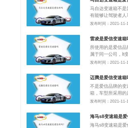
顺、可靠性高，有
马自达变速箱不是
变速箱之一，它生
有能够让驾驶者人
牌使用的都是这种
兹甚至中型SUVC
发布时间：2021-11-10
出功率和平稳性能
号为FW6A-EL
箱是以行星齿轮系
达6AT变速箱结
的，相对于手动变
雷凌是爱信变速箱
个离合器形成个自
所使用的是爱信品
在整体结构布局上，
属于同一公司，I
计变速箱过程中，
也不需要再使用其
发布时间：2021-11-10
控制单元，调教也
压发动机，1.5升
变速箱本身机械质
箱，机动车辆的能
加入TCM自学习
迈腾是爱信变速箱
保是三年或者是1
块收集驾驶者驾驶
不是爱信品牌的变
构是一款4门5座
辑，使变速箱升降
箱，车型所采用的
的是1.4升的涡轮
发布时间：2021-11-10
车型是一款中型的
度是4865毫米，
海马s8变速箱是爱
辆的车身结构是一
海马s8变速箱是
李箱容积是533升