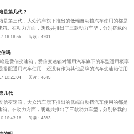
来自爱信的六速Tip-tronic自动变速箱，涡轮增压发动机匹配
5、与这款发动机匹配的是5速手动变速箱或cvt变速箱，cvt
。2、爱信生产的变速箱是世界上主流的变速箱之一，它生产
比较简单的自动变速箱，这种变速箱的内部只有两个锥轮和一
箱是第几代？
变速箱的一半，有很多国内的自主汽车品牌使用的都是这种类
t变速箱的钢片链条是可以在锥轮上移动的，这样变速箱就可以变
箱是第三代，大众汽车旗下推出的低端自动挡汽车使用的都是
代6AT的技术十分先进，因为变速箱的输出功率和平稳性能非
速箱的换挡平顺性是比较好，并且可靠性耐用性也比较好。
变速箱。在动力方面，朗逸共推出了三款动力车型，分别搭载的
华汽车也都在使用这款变速箱。3、自动变速箱是以行星齿轮
和1.4T发动机。1.5L自动挡车型匹配的就是来自爱信的6AT自动变
 16:18:55
阅读：4931
在驾驶汽车的过程中可以达到自动变速箱的目的，相对于手动
动机匹配自动变速箱。自动变速箱是以行星齿轮系来改变传动
利。
过程中可以达到自动变速箱的目的，相对于手动变速箱来说更
爱信吗
尺寸长宽高分别是4541毫米、1806毫米、1488毫米，轴距
的变速箱是爱信变速箱，爱信变速箱对通用汽车旗下的车型适用概率
都是搭配通用汽车使用，还没有作为其他品牌的汽车变速箱使用
是汽车非常重要的部件，通过改变汽车运行过程中的传动比过
 10:21:04
阅读：4645
转速，目前汽车使用的变速箱分为两种，一种是手动变速箱，
。自动变速箱是从手动变速箱发展而来的，对汽车的操控更加
第几代
速箱，使汽车在行驶过程中不改变发动机旋转方向，依旧可以
爱信变速箱，大众汽车旗下推出的低端自动挡汽车使用的都是
可以更好的适应各种行驶条件。手动变速箱就是常说的手动挡
变速箱。在动力方面，朗逸共推出了三款动力车型，分别搭载的
拨动变速杆，改变变速器内的齿轮位置达到变速目的的。
和1.4T发动机，其中，1.5L自动挡车型匹配的就是来自爱信的六速T
 16:43:18
阅读：4383
自动变速箱，涡轮增压发动机匹配的是双离合变速箱。值得一提的是，
，是日本丰田爱信和德国大众联合开发的，这台变速线换挡平
信的吗