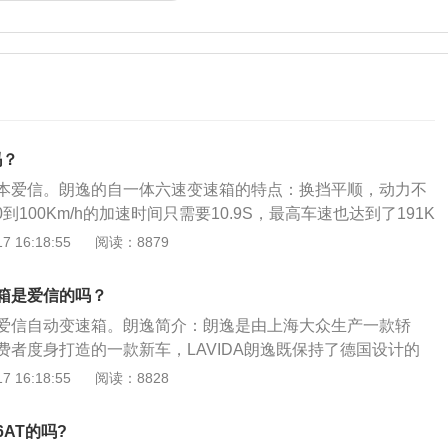
吗？
本爱信。朗逸的自一体六速变速箱的特点：换挡平顺，动力不
0到100Km/h的加速时间只需要10.9S，最高车速也达到了191K
表现非常出色，油耗还可以。Tiptronic，6的优势：Tiptroni
 16:18:55
阅读：8879
体变速箱不仅使得朗逸的动力输出表现出色，而且也起到了节油
速Tiptronic手/自动一体变速箱的动态换挡程序可提供D档（标
箱是爱信的吗？
和S档（运动型－动力澎湃）两种不同换档模式。
爱信自动变速箱。朗逸简介：朗逸是由上海大众生产一款轿
费者度身打造的一款新车，LAVIDA朗逸既保持了德国设计的
了很多体现中国传统文化的审美观念以及站在时代前沿的设计
 16:18:55
阅读：8828
前瞻性的设计语言为A级车注入了更多的豪华大气感，改写了
市场的传统印象，从而满足了消费者更为本土化的需求。变速
AT的吗?
比和运动方向的装置。用于汽车、拖拉机、船舶、机床和各种