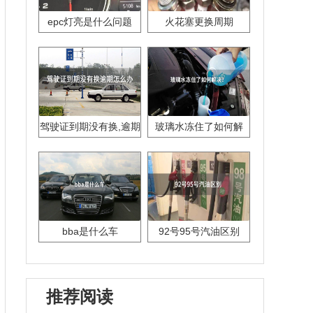
epc灯亮是什么问题
火花塞更换周期
驾驶证到期没有换,逾期
玻璃水冻住了如何解
怎么办??
决？
bba是什么车
92号95号汽油区别
推荐阅读