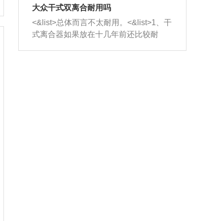
室，最后形成废气排出，就可以让三元
无法制作，需要将车辆送到修理厂或4s
造成烧机油。<&list>3、机油粘度。使用
大众干式双离合耐用吗
催化器得到清洗，排气管堵塞的情况就
店；<&list>2.车辆半轴套管防尘罩破
机油粘度过小的话，同样会有烧机油现
<&list>总体而言不太耐用。<&list>1、干
能够得到解决。
裂，破裂后会出现漏油现象，使半轴磨
象，机油粘度过小具有很好的流动性，
式离合器如果放在十几年前还比较耐
损严重，磨损的半轴容易损坏，产生异
容易窜入到气缸内，参与燃烧。<&list>
用，但是由于现在的汽车发动机动力输
响；<&list>3.稳定器的转向胶套和球头
4、机油量。机油量过多，机油压力过
出越来越高，使得干式离合器散热不足
老化，一般是使用时间过长造成的。解
大，会将部分机油压入气缸内，也会出
的缺陷也逐渐暴露出来。<&list>2、由于
决方法是更换新的质量好的转向橡胶套
现烧机油。<&list>5、机油滤清器堵塞：
干式双离合的工作环境暴露在空气中，
和球头。
会导致进气不畅，使进气压力下降，形
而离合器的散热也是通离合器罩上面的
成负压，使机油在负压的情况下吸入燃
几个小孔来进行散热。但是在行驶过程
烧室引起烧机油。<&list>6、正时齿轮或
中变速箱需要换挡，就不得不使得离合
链条磨损：正时齿轮或链条的磨损会引
器频繁工作。<&list>3、长时间的低速行
起气阀和曲轴的正时不同步。由于轮齿
驶以及过于频繁的启停，导致离合器的
或链条磨损产生的过量侧隙，使得发动
温度不断升高，而低速行驶时空气流动
机的调节无法实现：前一圈的正时和下
效率不高，无法将离合器中的热量有效
一圈可能就不一样。当气阀和活塞的运
的带走，导致离合器内部的温度不断升
动不同步时，会造成过大的机油消耗。
高，加速离合器的磨损。
解决方法：更换正时齿轮或链条。<&list
>7、内垫圈、进风口破裂：新的发动机
设计中，经常采用各种由金属和其他材