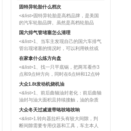
固特异轮胎什么档次
<&list>固特异轮胎是高档品牌，是美国
的汽车轮胎品牌。虽然是高档轮胎品
牌，但是中高低端的轮胎都有生产，这
国六排气管堵塞怎么清理
也是为了更好的开拓市场。
<&list>1、当车主发现自己的国六车排气
管出现堵塞的情况时，可以利用铁丝或
者是细棍，直接将杂物给取出来，如果
在家拿什么练方向盘
堵塞情况比较严重，也可以采取应急措
<&list>1、找一只平底锅，把两耳看作3
施。 <&list>2、直接利用木棍将所有的
点和9点钟方向，同时在6点钟和12点钟
杂物推到排气管里面的位置处，然后将
方向做一个标记。 <&list>2、双手握住
三元催化器拆解开，就可以将堵塞的东
大众1.8t发动机烧机油
平底锅两耳，然后往左打半圈、一圈、
西取出来。但如果是因为积碳过多引起
<&list>1、前后曲轴油封老化：前后曲轴
一圈半的练习，往右同样也要打相同的
的堵塞，就需要将三元催化器泡在草酸
油封与油大面积且持续接触，油的杂质
圈数。 <&list>3、最后强调要反复练
中进行清洗。 <&list>3、也可以利用清
和发动机内持续温度变化使其密封效果
习，这样就可以形成肌肉记忆，在真实
大众冬天过减速带咯吱咯吱响
洗剂对堵塞的情况得到解决，将清洗剂
逐渐减弱，导致渗油或漏油。<&list>2、
驾驶车辆时，不需要记忆也能打好方
放在燃油箱中，与燃油混合后，车辆启
<&list>1.转向器拉杆头有较大间隙，判
活塞间隙过大：积碳会使活塞环与缸体
向。
动时，就可以和汽油一起进入到燃烧
断间隙需要专用仪器和工具，车主本人
的间隙扩大，导致机油流入燃烧室中，