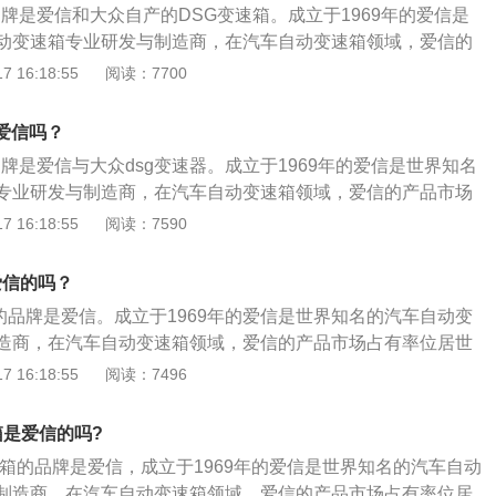
牌是爱信和大众自产的DSG变速箱。成立于1969年的爱信是
同工作条件改变由主动轴传到从动轴上的扭矩、转速和运动方
动变速箱专业研发与制造商，在汽车自动变速箱领域，爱信的
速箱一般由箱壳和若干齿轮对组成。
世界第一。宝来1.6L变速箱采用爱信6AT手自一体变速箱，
 16:18:55
阅读：7700
传统的AT或者CVT变速箱加了手动换挡的功能，手自一体变速
了让自动挡的车更有驾驶乐趣。而1.4T车型搭载的是大众生产
箱是爱信吗？
速箱。DSG变速器与传统自动变速器有着明显的区别，DSG从
牌是爱信与大众dsg变速器。成立于1969年的爱信是世界知名
扭矩变换器。这款变速器不是在传统概念的自动变速器基础上
专业研发与制造商，在汽车自动变速箱领域，爱信的产品市场
DSG的工程师们走了一条具有革新性的全新技术之路，巧妙地
一。明锐1.6L手自一体车型采用的是爱信6速手自一体变速箱，
 16:18:55
阅读：7590
活性和传统自动变速器的方便性结合在一起。宝来的变速箱在
传统的AT或者CVT变速箱加了手动换挡的功能，手自一体变速
意以下几点：不可长时间不更换变速箱油。长时间不更换变速
了让自动挡的车更有驾驶乐趣。明锐1.4T车型采用的是大众的
内轴承、壳体等部件的损坏；避免长时间空挡滑行。在驾驶手
爱信的吗？
离合器，DSG变速器与传统自动变速器有着明显的区别，DSG从
“老司机”会采用空挡滑行的操作，但对自动挡车型来说，空挡
箱的品牌是爱信。成立于1969年的爱信是世界知名的汽车自动变
扭矩变换器。这款变速器不是在传统概念的自动变速器基础上
速箱过热、再次挂入D挡时会产生一定冲击；切忌在没停稳时
造商，在汽车自动变速箱领域，爱信的产品市场占有率位居世
DSG的工程师们走了一条具有革新性的全新技术之路，巧妙地
多司机为了体现自己“流畅”的操作，会在车辆没有停稳时直接挂入
采用爱信6AT手自一体变速箱。手自一体其实就是传统的AT或者
 16:18:55
阅读：7496
活性和传统自动变速器的方便性结合在一起。的变速箱在日常
变速箱内齿轮的伤害较高，长时间的话会造成打齿等故障；不
手动换挡的功能，手自一体变速箱产生的目的是为了让自动挡的
下几点：不可长时间不更换变速箱油。长时间不更换变速箱油
。在面对一些陡坡路段时，自动挡车辆往往会因为高负荷而过
别克gl8的变速箱在日常使用中，要注意以下几点：不可长时间
承、壳体等部件的损坏；避免长时间空挡滑行。在驾驶手动挡
箱是爱信的吗?
致爬坡无力，这时可以用手动模式限定低速档位或用运动模式
长时间不更换变速箱油会导致变速箱内轴承、壳体等部件的损
司机”会采用空挡滑行的操作，但对自动挡车型来说，空挡滑行
能长距离拖车。当自动挡车辆发生故障时，应使用板式拖车，
变速箱的品牌是爱信，成立于1969年的爱信是世界知名的汽车自动
挡滑行。在驾驶手动挡车型时，很多“老司机”会采用空挡滑行
过热、再次挂入D挡时会产生一定冲击；切忌在没停稳时挂入
移动至托板上，而不能使用拖车绳等，用车辆直接拖拽。"
制造商，在汽车自动变速箱领域，爱信的产品市场占有率位居