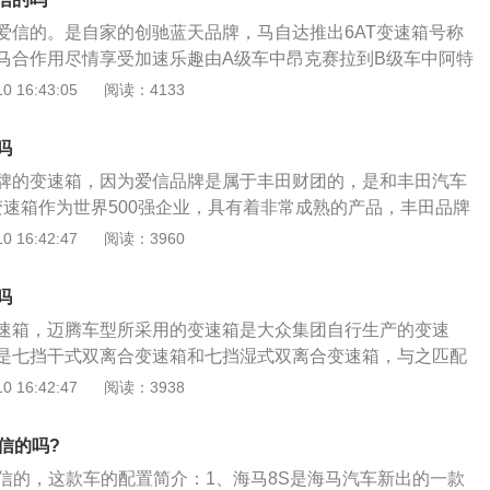
着非常不错的燃油经济性。爱信生产的变速箱是世界上主流的
爱信的。是自家的创驰蓝天品牌，马自达推出6AT变速箱号称
产的变速箱占了世界变速箱的一半，有很多国内的自主汽车品
马合作用尽情享受加速乐趣由A级车中昂克赛拉到B级车中阿特
类型的变速箱。第三代6AT的技术十分先进，因为变速箱的输
X-8都有非常错操控感。马自达6AT变速箱在马自达厂商内部代
 16:43:05
阅读：4133
非常好，所以一些豪华汽车也都在使用这款变速箱。自动变速
（横置6AT）款由马自达自主研发自主设计自主生产变速箱，马自
来改变传动比，在驾驶汽车的过程中可以达到自动变速箱的目
构采用两套辛普森式行星齿轮组成传动方案，配合一个制动器两
速箱来说更加便利。
吗
由行星机构，通过拆联形式实现6个前进档。马自达6AT变速箱
牌的变速箱，因为爱信品牌是属于丰田财团的，是和丰田汽车
跟丰田纵置6AT的A761E变速箱有颇相似之处。马自达在设
t变速箱作为世界500强企业，具有着非常成熟的产品，丰田品牌
除对变速箱硬件基础精益求精之外，在变速箱TCU自动变速箱
他品牌的变速箱。广汽丰田雷凌车型目前使用的是1.2T涡轮增
 16:42:47
阅读：3960
是马自达所擅长的。马自达在调教这款变速箱过程中，除考虑
自然吸气发动机，1.8升自然吸气发动机，匹配的是无极变速
素之外，也需要考虑到所需要匹配同排量发动机同车型。其中
源类型分别是有汽油版本和油电混合版本，机动车辆的整车质
功能，使马自达变速箱能够贯彻人马合一的理念，通过自学习模
吗
0万公里，质保的时候是以先到的一个数值为准，车辆的车身结
习惯，操控数据等等。使变速箱能够优化改变变速箱换挡逻
速箱，迈腾车型所采用的变速箱是大众集团自行生产的变速
的三厢车型。
档能够贴驾驶者驾驶习惯，让消费者享受到驾驶所带来乐趣。
是七挡干式双离合变速箱和七挡湿式双离合变速箱，与之匹配
增压发动机和2.0升涡轮增压发动机。一汽大众品牌旗下的迈腾
 16:42:47
阅读：3938
三厢车型，车辆目前在售的是2020款车型，机动车辆的车身长
宽度是1832毫米，高度是1471毫米，轴距是2871毫米，机动车
信的吗?
款4门5座的三厢车型，车辆的油箱容积是66升，机动车辆的行
爱信的，这款车的配置简介：1、海马8S是海马汽车新出的一款
。