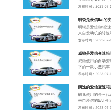
的操作，但对自动
D/R挡。很多司
世界第一。荣威rx
发布时间：2023-07-17
时会产生一定冲击
挡位，这样对变速
速箱简称AT，全称A
操作，会在车辆没
繁D挡爬陡坡。在
纵系统组成，通过
高，长时间的话会
明锐是爱信6at的
或过早升挡导致爬
车，能根据路面状
时，自动挡车辆往
护变速箱；不能长
明锐是爱信6at
换档搞得手忙脚乱
用手动模式限定低
辆处于N挡时移动
来自发动机的转速
长时间不更换变速
挡车辆发生故障时
它分为手动、自动
发布时间：2023-07-17
件的损坏；避免长
使用拖车绳等，用
产生变速变矩;自
挡滑行的操作，但
纵系统组成。变速
入D挡时会产生一
威驰是爱信变速箱
正常。注意变速箱
己“流畅”的操作
威驰使用的自动变
的伤害较高，长时
下的一款小型汽车，
陡坡路段时，自动
毫米，1490毫米
发布时间：2023-07-17
这时可以用手动模
机，另一款是1.5
车。当自动挡车辆
8牛米的最大扭矩
朗逸的爱信变速箱
上，而不能使用拖
为4200转每分
朗逸使用的是三代
体，与这款发动机匹
来自爱信的6AT
机拥有99马力和1
逸共推出了三款动力车
发布时间：2023-07-17
钟，最大扭矩转速