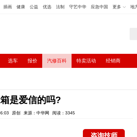
插画
健康
公益
优选
法制
守艺中华
应急中国
更多
地
选车
报价
汽修百科
特卖活动
经销商
箱是爱信的吗?
6:03
原创
来源：中华网
阅读：3345
咨询技师