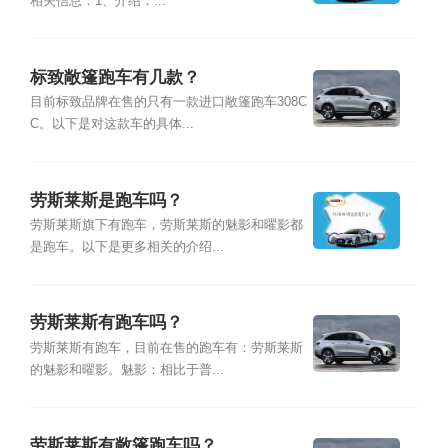
相关信息：1、介绍：...
标致敞篷跑车有几款？
目前标致品牌在售的只有一款进口敞篷跑车308C
C。以下是对这款车的具体...
劳斯莱斯是跑车吗？
劳斯莱斯旗下有跑车，劳斯莱斯的魅影和曜影都
是跑车。以下是更多相关的介绍...
劳斯莱斯有跑车吗？
劳斯莱斯有跑车，目前在售的跑车有：劳斯莱斯
的魅影和曜影。魅影：相比于普...
劳斯莱斯有敞篷跑车吗？