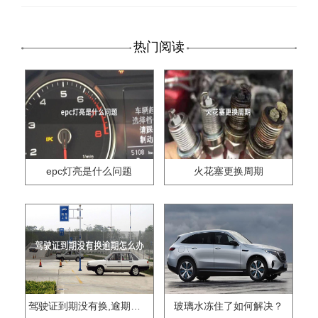
热门阅读
epc灯亮是什么问题
火花塞更换周期
驾驶证到期没有换,逾期怎么办??
玻璃水冻住了如何解决？