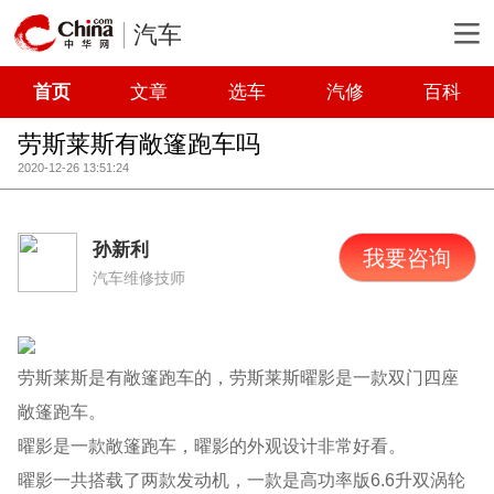
汽车
首页
文章
选车
汽修
百科
劳斯莱斯有敞篷跑车吗
2020-12-26 13:51:24
孙新利
我要咨询
汽车维修技师
劳斯莱斯是有敞篷跑车的，劳斯莱斯曜影是一款双门四座
敞篷跑车。
曜影是一款敞篷跑车，曜影的外观设计非常好看。
曜影一共搭载了两款发动机，一款是高功率版6.6升双涡轮