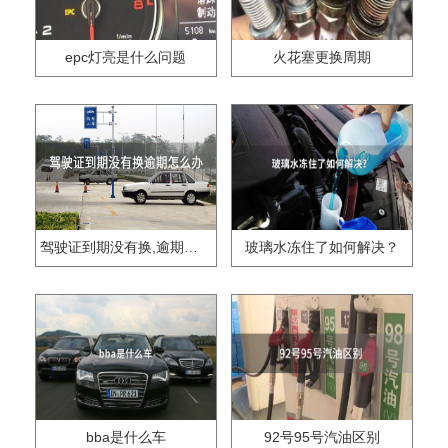
epc灯亮是什么问题
火花塞更换周期
驾驶证到期没有换,逾期怎么办??
玻璃水冻住了如何解决？
bba是什么车
92号95号汽油区别