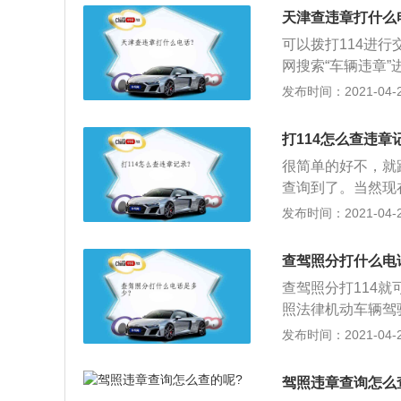
天津查违章打什么
可以拨打114进
网搜索“车辆违章
车辆识别号；2、
发布时间：2021-04-28
项目；3、去当地
以查询违章信息，
打114怎么查违章
很简单的好不，就
查询到了。当然现
中下载【交管121
发布时间：2021-04-28
里找到【机动车违
类，然后在输入号
查驾照分打什么电
进行验证；4、进
查驾照分打114
了多少钱；5、在
照法律机动车辆驾
处理并缴款，有时
机动车需要的技能
发布时间：2021-04-28
用规定》，我国的
类、P类，其中A
驾照违章查询怎么
车）将具体细分为C