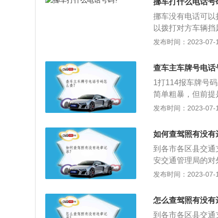
挪车打什么电话号
挪车没有电话可以
以拨打对方车辆挡
系车主过来。拨打
发布时间：2023-07-17
方车型、车牌、车
在违规行为，且不
查车主车牌号电话
1打114报车牌
简单粗暴，但前提
保险公司，申请保
发布时间：2023-07-17
详细说明情况。3
序到车管所调取。
如何查驾照有没有
到各市各区县交通
安交通管理局的对
号，点击查询即可
发布时间：2023-07-17
一个记分周期内，
接受为期15天的
怎么查驾照有没有
驾驶证本人在场。
到各市各区县交通