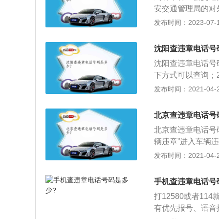
用“实名制处理交
安交通管理局的对
拍下的违章记录时
号，点击查询即可
发布时间：2023-07-17
丹卡，那么被出示
一个记分周期内，
接受为期15天的
沈阳查违章电话号
驾驶证本人在场。
沈阳查违章电话号
用“实名制处理交
下方式可以查询；
拍下的违章记录时
区进行查询，而且
发布时间：2021-04-28
丹卡，那么被出示
查询，会为你列出
要输入本省的车辆
北京查违章电话号
北京查违章电话号
辆违章”进入车辆
号；2、直接拿着
发布时间：2021-04-28
去当地交警队，里
信息，不用验证码
手机查违章电话号
打12580或者1
有优先报号、语音