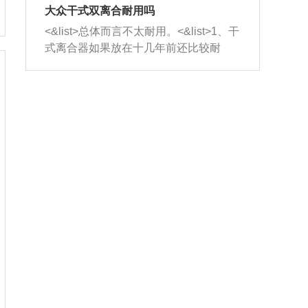
室，最后形成废气排出，就可以让三元
无法制作，需要将车辆送到修理厂或4s
造成烧机油。<&list>3、机油粘度。使用
大众干式双离合耐用吗
催化器得到清洗，排气管堵塞的情况就
店；<&list>2.车辆半轴套管防尘罩破
机油粘度过小的话，同样会有烧机油现
<&list>总体而言不太耐用。<&list>1、干
能够得到解决。
裂，破裂后会出现漏油现象，使半轴磨
象，机油粘度过小具有很好的流动性，
式离合器如果放在十几年前还比较耐
损严重，磨损的半轴容易损坏，产生异
容易窜入到气缸内，参与燃烧。<&list>
用，但是由于现在的汽车发动机动力输
响；<&list>3.稳定器的转向胶套和球头
4、机油量。机油量过多，机油压力过
出越来越高，使得干式离合器散热不足
老化，一般是使用时间过长造成的。解
大，会将部分机油压入气缸内，也会出
的缺陷也逐渐暴露出来。<&list>2、由于
决方法是更换新的质量好的转向橡胶套
现烧机油。<&list>5、机油滤清器堵塞：
干式双离合的工作环境暴露在空气中，
和球头。
会导致进气不畅，使进气压力下降，形
而离合器的散热也是通离合器罩上面的
成负压，使机油在负压的情况下吸入燃
几个小孔来进行散热。但是在行驶过程
烧室引起烧机油。<&list>6、正时齿轮或
中变速箱需要换挡，就不得不使得离合
链条磨损：正时齿轮或链条的磨损会引
器频繁工作。<&list>3、长时间的低速行
起气阀和曲轴的正时不同步。由于轮齿
驶以及过于频繁的启停，导致离合器的
或链条磨损产生的过量侧隙，使得发动
温度不断升高，而低速行驶时空气流动
机的调节无法实现：前一圈的正时和下
效率不高，无法将离合器中的热量有效
一圈可能就不一样。当气阀和活塞的运
的带走，导致离合器内部的温度不断升
动不同步时，会造成过大的机油消耗。
高，加速离合器的磨损。
解决方法：更换正时齿轮或链条。<&list
>7、内垫圈、进风口破裂：新的发动机
设计中，经常采用各种由金属和其他材