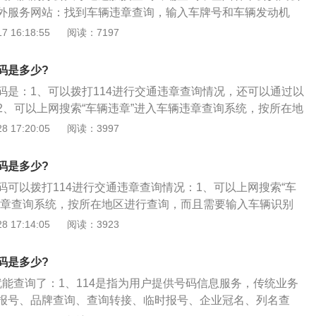
通违章”制度，即驾驶员前往交通执法站，处理探头等监控设备
外服务网站：找到车辆违章查询，输入车牌号和车辆发动机
，必须出示本人驾照和牡丹卡，如果同时出示了他人驾照和牡
。相关介绍如下：1、按照《道路交通法》等法规的规定：在
 16:18:55
阅读：7197
人必须同时在场，否则将被交警“驳回”，不予办理。
违章记分一旦达到12分上限，驾照将被扣留，驾驶员必须重新
交通法规培训，考试合格后才能再次拥有驾驶资格。处理违章需
码是多少?
2、必须本人：为应对“多个车本消分”现状，北京市交管局已采
码是：1、可以拨打114进行交通违章查询情况，还可以通过以
通违章”制度，即驾驶员前往交通执法站，处理探头等监控设备
2、可以上网搜索“车辆违章”进入车辆违章查询系统，按所在地
，必须出示本人驾照和牡丹卡，如果同时出示了他人驾照和牡
需要输入车辆识别号；3、直接拿着行驶证去所在区交警大队
 17:20:05
阅读：3997
人必须同时在场，否则将被交警“驳回”，不予办理。
所有违章项目；4、去当地交警队，里面有自助查询系统，只
牌号就可以查询违章信息，不用验证码很方便。
码是多少?
码可以拨打114进行交通违章查询情况：1、可以上网搜索“车
违章查询系统，按所在地区进行查询，而且需要输入车辆识别
行驶证去所在区交警大队查询，会为你列出所有违章项目；3、
 17:14:05
阅读：3923
面有自助查询系统，只要输入本省的车辆牌号就可以查询违章
很方便。
码是多少?
14就能查询了：1、114是指为用户提供号码信息服务，传统业务
报号、品牌查询、查询转接、临时报号、企业冠名、列名查