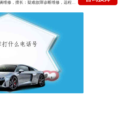
国家认证的汽车维修技师，15年德美日等各系车辆维修，擅长：疑难故障诊断维修，远程维修技术指导