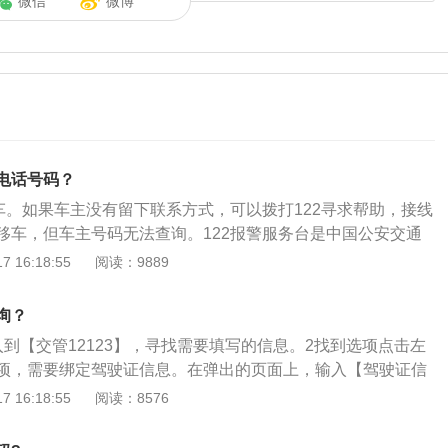
微信
微博
电话号码？
动车。如果车主没有留下联系方式，可以拨打122寻求帮助，接线
移车，但车主号码无法查询。122报警服务台是中国公安交通
交通事故报警电话，指挥警察请求各种警报、帮助，同时也是
 16:18:55
阅读：9889
交通民警执法问题而设立的部门。打122呼救时，需要向接线
车辆的正确位置，同时说明堵塞的具体情况，提高效率。
询？
到【交管12123】，寻找需要填写的信息。2找到选项点击左
项，需要绑定驾驶证信息。在弹出的页面上，输入【驾驶证信
点击【机动车】绑定对应的车辆。点击右侧的【驾驶分】，可
 16:18:55
阅读：8576
息。4可以点击【网办进度】选择订单查看扣费详情。无需再
，直接点击“罚款缴纳”，缴纳罚款金额即可。