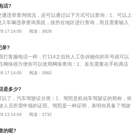
电话?
行交通违章查询情况，还可以通过以下方式可以查询：1、可以上
”进入车辆违章查询系统，按所在地区进行查询，而且需要输入
直接拿着行驶证去所在区交警大队查询，会为你列出所有违章
 17:14:05
阅读：3828
交警队，里面有自助查询系统，只要输入本省的车辆牌号就可
不用验证码很方便。
记录?
跟打客服电话一样，打114之后转人工告诉她你的车号就可以
在网络很方便你可以使用网络查询：1、首先需要在手机商店
23】软件，然后打开这个应用；2、到交管12123的首页，在这
 17:14:05
阅读：3960
法】点击进入；3、进入绑定车辆界面，输入车辆的号牌种
牌密码，如果是第一次使用的用户需要用和车辆绑定的手机来
话是多少?
入自己的机动车，就可以清楚的看到的违章，扣了多少分和罚
就可以了，汽车驾驶证分类：1、驾照是机动车驾驶证的简称，依
未处理违章中我们可以自己选择要处理的那个违章，然后点击
驶人员所需申领的证照。驾照是一种证明，表明你具备了驾驶
一些违章不需要去违章处就可以在网上缴款。
，可以在道路上驾驶车辆；2、根据《机动车驾驶证申领和使
 13:14:04
阅读：3732
驾照种类有：A类、B类、C类、D类、E类、F类、M类、N
类、C类又分为3种，B类分为2种；3、细化后的C照（小型汽
查的呢?
1、C2、C3、C4四种，其中C1为手动挡小型车驾照，C2为