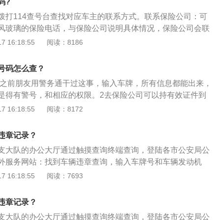
码?
拨打114查号台查找对应车主的联系方式。联系保险公司：可
风玻璃的保险电话，与保险公司说明具体情况，保险公司会联
122：122是交通管理部门为受理百姓交通事故的电话。告诉对
 16:18:55
阅读：8186
身颜色等信息，122就会马上联系对方司机。如果对方司机存
配合挪车，122会安排人直接过来处理，并将车拖走。
号码怎么查？
号码之前朋友用警务通干过这事，输入车牌，所有信息都能出来，
是得有警号，和相应的权限。2去保险公司可以持有效证件到
险公司通过车牌号找到车主。申请查找的手续会比较繁琐，需
 16:18:55
阅读：8172
寻求警方帮助可以寻求警察的帮助，向警察报案。通过合法程
不乱停车，从自己做起。
违章记录？
支大队的办公大厅通过触摸查询终端查询，登陆各市公安局公
外服务网站：找到车辆违章查询，输入车牌号和车辆发动机
。相关介绍如下：1、按照《道路交通法》等法规的规定：在
 16:18:55
阅读：7693
违章记分一旦达到12分上限，驾照将被扣留，驾驶员必须重新
交通法规培训，考试合格后才能再次拥有驾驶资格。处理违章需
违章记录？
2、必须本人：为应对“多个车本消分”现状，北京市交管局已采
支大队的办公大厅通过触摸查询终端查询，登陆各市公安局公