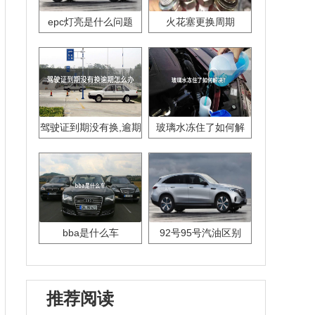
epc灯亮是什么问题
火花塞更换周期
驾驶证到期没有换,逾期
玻璃水冻住了如何解
怎么办??
决？
bba是什么车
92号95号汽油区别
推荐阅读