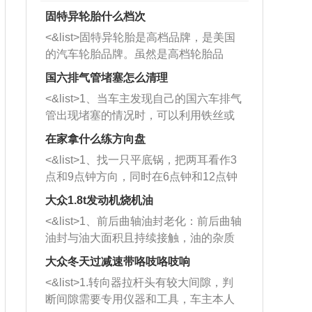
固特异轮胎什么档次
<&list>固特异轮胎是高档品牌，是美国
的汽车轮胎品牌。虽然是高档轮胎品
牌，但是中高低端的轮胎都有生产，这
国六排气管堵塞怎么清理
也是为了更好的开拓市场。
<&list>1、当车主发现自己的国六车排气
管出现堵塞的情况时，可以利用铁丝或
者是细棍，直接将杂物给取出来，如果
在家拿什么练方向盘
堵塞情况比较严重，也可以采取应急措
<&list>1、找一只平底锅，把两耳看作3
施。 <&list>2、直接利用木棍将所有的
点和9点钟方向，同时在6点钟和12点钟
杂物推到排气管里面的位置处，然后将
方向做一个标记。 <&list>2、双手握住
三元催化器拆解开，就可以将堵塞的东
大众1.8t发动机烧机油
平底锅两耳，然后往左打半圈、一圈、
西取出来。但如果是因为积碳过多引起
<&list>1、前后曲轴油封老化：前后曲轴
一圈半的练习，往右同样也要打相同的
的堵塞，就需要将三元催化器泡在草酸
油封与油大面积且持续接触，油的杂质
圈数。 <&list>3、最后强调要反复练
中进行清洗。 <&list>3、也可以利用清
和发动机内持续温度变化使其密封效果
习，这样就可以形成肌肉记忆，在真实
大众冬天过减速带咯吱咯吱响
洗剂对堵塞的情况得到解决，将清洗剂
逐渐减弱，导致渗油或漏油。<&list>2、
驾驶车辆时，不需要记忆也能打好方
放在燃油箱中，与燃油混合后，车辆启
<&list>1.转向器拉杆头有较大间隙，判
活塞间隙过大：积碳会使活塞环与缸体
向。
动时，就可以和汽油一起进入到燃烧
断间隙需要专用仪器和工具，车主本人
的间隙扩大，导致机油流入燃烧室中，