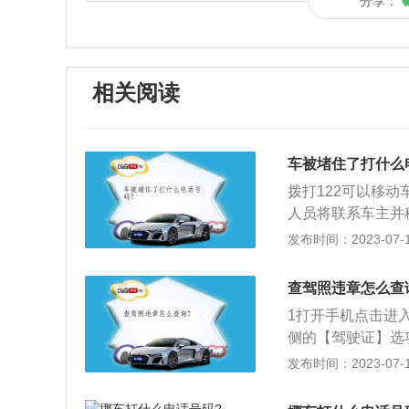
分享：
相关阅读
车被堵住了打什么
拨打122可以移
人员将联系车主并
管理机关受理公共
发布时间：2023-07-17
为处理交通管理和
员清楚说明车牌、
查驾照违章怎么查
1打开手机点击进入
侧的【驾驶证】选
息】进行绑定。3
发布时间：2023-07-17
以查看自己违章信
去交警队接受处罚