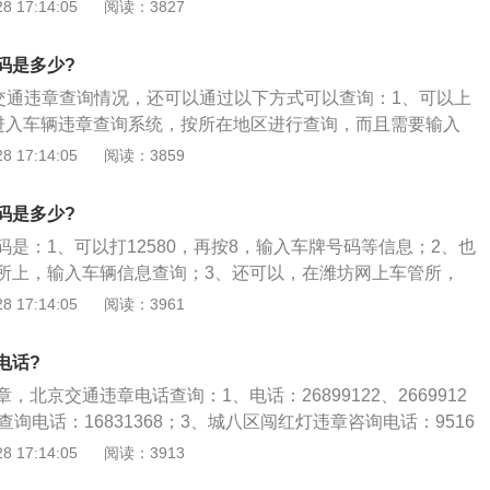
延伸；2、增值服务有116114法律顾问、教育导航、健康顾
 17:14:05
阅读：3827
匣子、就业顾问；3、称为号码百事通。
码是多少?
行交通违章查询情况，还可以通过以下方式可以查询：1、可以上
”进入车辆违章查询系统，按所在地区进行查询，而且需要输入
直接拿着行驶证去所在区交警大队查询，会为你列出所有违章
 17:14:05
阅读：3859
交警队，里面有自助查询系统，只要输入本省的车辆牌号就可
不用验证码很方便。
码是多少?
是：1、可以打12580，再按8，输入车牌号码等信息；2、也
所上，输入车辆信息查询；3、还可以，在潍坊网上车管所，
，填写手机号等资料。如果有违章，违章后3天内，会收到信
 17:14:05
阅读：3961
电话?
，北京交通违章电话查询：1、电话：26899122、2669912
查询电话：16831368；3、城八区闯红灯违章咨询电话：9516
 17:14:05
阅读：3913