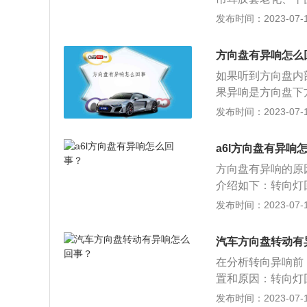
死等原因导致的。
发布时间：2023-07-17
转向拉杆的球头并
油。3.转向器故
方向盘有异响怎么
转向器。此外，如
如果听到方向盘内
震器的扁平轴承中
果异响是方向盘下
的顶部座椅位置发
滑导致的摩擦增大
发布时间：2023-07-17
常声音时，可以在
发出的，那我们需
将其更换。方向盘
添加润滑油了。若
用到转向盘边缘上
a6l方向盘有异响
我们就要检查平衡
气囊DAB对应的
方向盘有异响的原
了
介绍如下：转向灯
有可能是转向灯自
发布时间：2023-07-17
认，如是，那这个
盘的幅度，方向柱
汽车方向盘转动有
三声。方向柱防尘
在分析转向异响前
防尘套发出的异响
置和原因：转向灯
况，车主只需要在
可能是转向灯自动
发布时间：2023-07-17