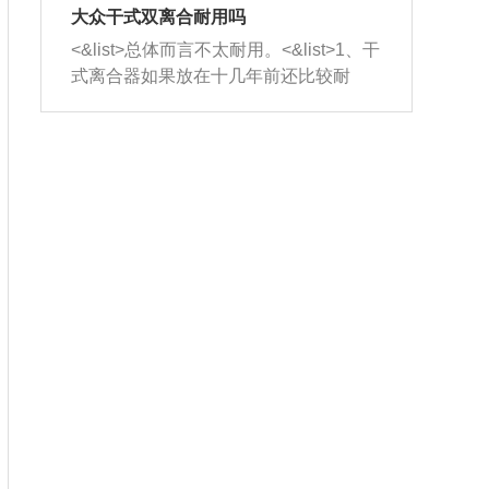
室，最后形成废气排出，就可以让三元
无法制作，需要将车辆送到修理厂或4s
造成烧机油。<&list>3、机油粘度。使用
大众干式双离合耐用吗
催化器得到清洗，排气管堵塞的情况就
店；<&list>2.车辆半轴套管防尘罩破
机油粘度过小的话，同样会有烧机油现
<&list>总体而言不太耐用。<&list>1、干
能够得到解决。
裂，破裂后会出现漏油现象，使半轴磨
象，机油粘度过小具有很好的流动性，
式离合器如果放在十几年前还比较耐
损严重，磨损的半轴容易损坏，产生异
容易窜入到气缸内，参与燃烧。<&list>
用，但是由于现在的汽车发动机动力输
响；<&list>3.稳定器的转向胶套和球头
4、机油量。机油量过多，机油压力过
出越来越高，使得干式离合器散热不足
老化，一般是使用时间过长造成的。解
大，会将部分机油压入气缸内，也会出
的缺陷也逐渐暴露出来。<&list>2、由于
决方法是更换新的质量好的转向橡胶套
现烧机油。<&list>5、机油滤清器堵塞：
干式双离合的工作环境暴露在空气中，
和球头。
会导致进气不畅，使进气压力下降，形
而离合器的散热也是通离合器罩上面的
成负压，使机油在负压的情况下吸入燃
几个小孔来进行散热。但是在行驶过程
烧室引起烧机油。<&list>6、正时齿轮或
中变速箱需要换挡，就不得不使得离合
链条磨损：正时齿轮或链条的磨损会引
器频繁工作。<&list>3、长时间的低速行
起气阀和曲轴的正时不同步。由于轮齿
驶以及过于频繁的启停，导致离合器的
或链条磨损产生的过量侧隙，使得发动
温度不断升高，而低速行驶时空气流动
机的调节无法实现：前一圈的正时和下
效率不高，无法将离合器中的热量有效
一圈可能就不一样。当气阀和活塞的运
的带走，导致离合器内部的温度不断升
动不同步时，会造成过大的机油消耗。
高，加速离合器的磨损。
解决方法：更换正时齿轮或链条。<&list
>7、内垫圈、进风口破裂：新的发动机
设计中，经常采用各种由金属和其他材