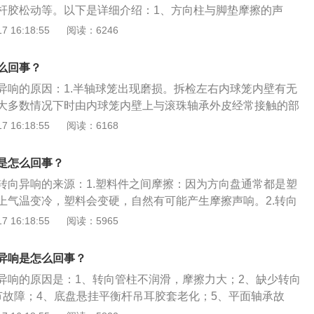
杆胶松动等。以下是详细介绍：1、方向柱与脚垫摩擦的声
的方式来解决，如果损坏就只能更换。3、方向柱防尘套发出
向盘下面传来，可能是汽车安装的脚垫过大，与转向柱直接接
 16:18:55
阅读：6246
从方向盘下方传来，有可能是方向柱防尘套发出的异响。由于
转动产生摩擦，若缺少润滑，就会产生摩擦声，涂抹润滑油即
润滑，就会产生摩擦的声音。车主只需要在防尘套内涂些黄
故障：如果异响从方向盘里面传来，可能是方向盘里面的气囊
。4、方向盘里传出的异响：如果异响从方向盘里传出，很大
么回事？
下方向盘气囊游丝，涂抹黄油观察是否有异响，如果还有异
里的气囊游丝造成，拆下方向盘气囊游丝涂些黄油看还响不
异响的原因：1.半轴球笼出现磨损。拆检左右内球笼内壁有无
游丝。3、减震器平面轴承缺油：如果异响从车外传来，可能
换气囊游丝。注意拆卸方向盘要温柔，或者拔掉安全气囊保险
大多数情况下时由内球笼内壁上与滚珠轴承外皮经常接触的部
承缺油，此时涂抹黄油即可，如果涂抹后有异响，需要更换平
弹出。
部位（受力点），磨损后产生凹坑引起。转向灯后回弹卡子声
 16:18:55
阅读：6168
杆胶松动：如果异响不是从减震器的平面轴承传来，此时需要
它就会出现三声疙瘩声。2.方向柱防尘套发出的响声。原地或
出现松动或损坏的现象。平衡杆胶松动、损坏不但会在转动方
盘就会听到声音是从方向盘下面传来，就要检查一下方向柱防
在通过不平路面时也会产生异响，通过添加垫片即可解决，如
是怎么回事？
丝干涉声音。在打方向时，声音从方向盘里面发出来，这个问题
衡杆胶。
转向异响的来源：1.塑料件之间摩擦：因为方向盘通常都是塑
的气囊游丝干涉造成。4.平衡杆胶松动、损坏。不但会在打方
上气温变冷，塑料会变硬，自然有可能产生摩擦声响。2.转向
路面时也会发出响声，平衡杆胶松动是可以通过加垫片的方式
转向横拉杆球头老化，就会造成汽车方向盘抖动和声响的情
 16:18:55
阅读：5965
就只能更换。5.转向助力油太脏。如果助力油太脏，会增加助
都是更换转向横拉杆球头，并且在更换后进行四轮定位。3.平
力泵就会传来“嗡嗡嗡”的异响声，要及时更换转向助力油。6.打
如果并不是减震器传出的声音，那么要检查一下平衡杆胶有没
子发出的异响。如果打了转向开关后打方向盘才有这个声音，
异响是怎么回事？
的现像，平衡杆胶松动、损坏不但会在打方向时响，在过不平
回位机构的回弹卡子发出的声音。这个声音是正常现象，顺打
异响的原因是：1、转向管柱不润滑，摩擦力大；2、缺少转向
声，平衡杆胶松动是可以通过加垫片的方式来解决，如果损坏
声响，方向盘转一圈它就会出现三声疙瘩声，因为方向柱一圈
节故障；4、底盘悬挂平衡杆吊耳胶套老化；5、平面轴承故
减震器平面轴承发出异响：打开车头盖听一下声音是不是从减震
位，所以才会出现这个声音。这时，只要你关了转向灯这个声
故障；7、驾驶习惯不好，过度踩刹车；8、刹车盘与刹车片表