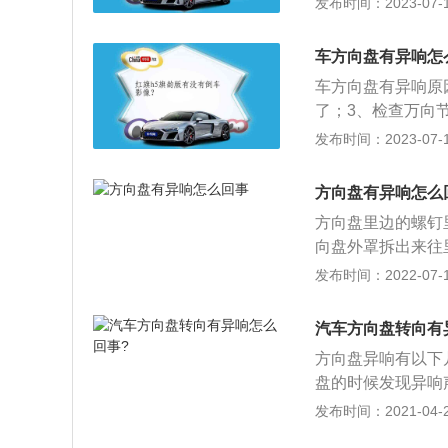
发布时间：2023-07-17
器顶座的位置发出
音就会消失。
面异常磨损。方向
平面轴承发响，可
盘转动的幅度、速
转向机故障如果转
车方向盘有异响怎
止不动时不要转动
成，需要更换转向
车方向盘有异响原
向盘上的位置不要
助力皮带松紧不当
了；3、检查万向
面轴承坏了。汽车
发布时间：2023-07-17
圆周运动转变为直
盘的半径是力臂长
方向盘有异响怎么
齿条齿轮式转向器
方向盘里边的螺钉
型货车及SUV上
向盘外罩拆出来往
常如果是在转弯的
发布时间：2022-07-14
因而就生成较为严
转动方向盘的时候
汽车方向盘转向有
与汽车脚垫，是由
方向盘异响有以下
着转为柱的旋转便
盘的时候发现异响
需要擦点润滑油就
为汽车后安装的脚
发布时间：2021-04-28
是方向盘里边的气
生摩擦，若缺少润
不响，倘若还响就