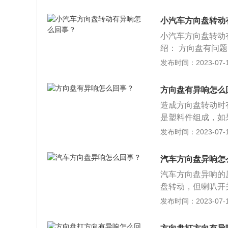
认，如是的话，那
方向盘的幅度，方
小汽车方向盘转动
响起三声。方向柱
小汽车方向盘转动
向柱防尘套发出的
绍： 方向盘有问
种情况，车主只需
里的气囊游丝造成
发布时间：2023-07-17
响：如异响从方向
气囊游丝。注意拆
拆下方向盘气囊游
出。 平衡杆问题
游丝损坏了。
方向盘有异响怎么
有出现松动或损坏
造成方向盘转动时
路面时也会发出响
是塑料件组成，如
就只能更换。
2、方向盘里传出
发布时间：2023-07-17
方向盘里的气囊游
就需要更换气囊游
汽车方向盘异响怎
么就会造成汽车方
汽车方向盘异响的
头，并且在更换后
盘转动，但喇叭开
出的声音，那么要
打方向时把电线弄
发布时间：2023-07-17
动、损坏不但会在
形的金属电极与固
以通过加垫片的方
为了减少摩擦，电
出异响：只要打开