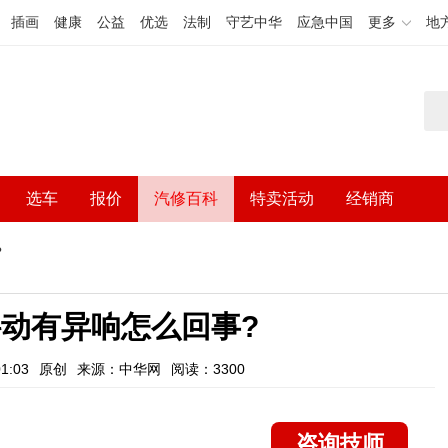
插画
健康
公益
优选
法制
守艺中华
应急中国
更多
地
选车
报价
汽修百科
特卖活动
经销商
?
动有异响怎么回事?
1:03
原创
来源：中华网
阅读：3300
咨询技师