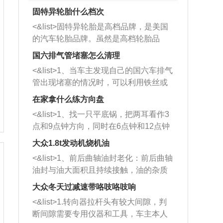
固特异轮胎什么档次
<&list>固特异轮胎是高档品牌，是美国
的汽车轮胎品牌。虽然是高档轮胎品
牌，但是中高低端的轮胎都有生产，这
国六排气管堵塞怎么清理
也是为了更好的开拓市场。
<&list>1、当车主发现自己的国六车排气
管出现堵塞的情况时，可以利用铁丝或
者是细棍，直接将杂物给取出来，如果
在家拿什么练方向盘
堵塞情况比较严重，也可以采取应急措
<&list>1、找一只平底锅，把两耳看作3
施。 <&list>2、直接利用木棍将所有的
点和9点钟方向，同时在6点钟和12点钟
杂物推到排气管里面的位置处，然后将
方向做一个标记。 <&list>2、双手握住
三元催化器拆解开，就可以将堵塞的东
大众1.8t发动机烧机油
平底锅两耳，然后往左打半圈、一圈、
西取出来。但如果是因为积碳过多引起
<&list>1、前后曲轴油封老化：前后曲轴
一圈半的练习，往右同样也要打相同的
的堵塞，就需要将三元催化器泡在草酸
油封与油大面积且持续接触，油的杂质
圈数。 <&list>3、最后强调要反复练
中进行清洗。 <&list>3、也可以利用清
和发动机内持续温度变化使其密封效果
习，这样就可以形成肌肉记忆，在真实
大众冬天过减速带咯吱咯吱响
洗剂对堵塞的情况得到解决，将清洗剂
逐渐减弱，导致渗油或漏油。<&list>2、
驾驶车辆时，不需要记忆也能打好方
放在燃油箱中，与燃油混合后，车辆启
<&list>1.转向器拉杆头有较大间隙，判
活塞间隙过大：积碳会使活塞环与缸体
向。
动时，就可以和汽油一起进入到燃烧
断间隙需要专用仪器和工具，车主本人
的间隙扩大，导致机油流入燃烧室中，