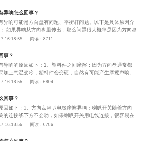
这个是正常情况。有时会听到声音并不止一下，那时因为转动
向柱一圈有三格自动回卡位，如果转了一圈方向盘，那么就会
有异响怎么回事？
防尘套发出的异响：如异响从方向盘下方传来，那有可能是方
有异响可能是方向盘有问题、平衡杆问题。以下是具体原因介
异响。由于方向柱防尘套缺少润滑，就会产生摩擦的声音。这
题： 如果异响从方向盘里传出，那么问题很大概率是因为方向盘
要在防尘套内涂些黄油，异响就会消失。方向盘里传出的异
，拆下方向盘气囊游丝涂些黄油看还响不响，如果还响就更换
 16:18:55
阅读：8711
盘里传出，那问题很大概率是因为方向盘里的气囊游丝造成，
卸方向盘要温柔，或者拔掉安全气囊保险丝，以免安全气囊弹
丝涂些黄油看还响不响，如还响就更换气囊游丝了，因为气囊
： 如果并不是减震器传出的声音，那么要检查一下平衡杆胶有没
回事？
的现像，平衡杆胶松动、损坏不但会在打方向时响，在过不平
有异响的原因如下：1、塑料件之间摩擦：因为方向盘通常都
声，平衡杆胶松动是可以通过加垫片的方式来解决，如果损坏
果加上气温变冷，塑料件会变硬，自然有可能产生摩擦声响。
的异响：如果异响从方向盘里传出，那么问题很大概率是因为
 16:18:55
阅读：6804
丝造成，拆下方向盘气囊游丝涂些黄油看还响不响，如果还响
丝。3、转向横拉杆球头老化：如果转向横拉杆球头老化，那
么回事？
向盘抖动和声响的情况，这种情况通常需要更换转向横拉杆球
原因如下：1、方向盘喇叭电极摩擦异响：喇叭开关随着方向
进行四轮定位。4、平衡杆发出的异响：如果并不是减震器传
关的连接线下方不会动，如果喇叭开关用电线连接，很容易在
检查一下平衡杆胶有没有出现松动或损坏的现象，平衡杆胶松
断；因此设计者，把电极触头固定，然后在方向盘上安一个圆
 16:18:55
阅读：6786
打方向时响，在过不平路面时也会发出响声，平衡杆胶松动可
定的电极触头接触，这样方向盘随便转动都可以传递电信号；
式来解决，如果损坏就只能进行更换。5、减震器平面轴承发
极上都有润滑油，但是时间长了以后电极触头磨损，接触面越
车头盖听一下声音是不是从减震器顶座的位置发出，这样就知