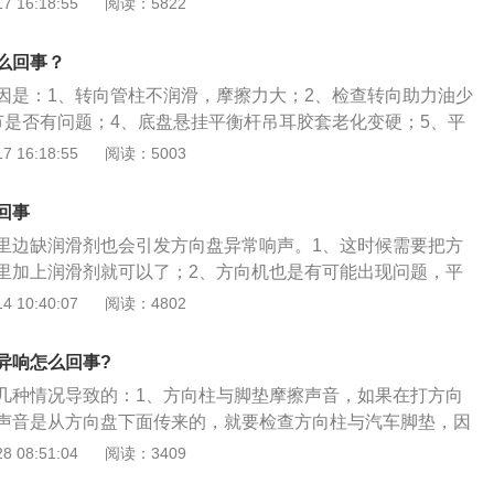
 16:18:55
阅读：5822
，就可以知道是不是减震器的平面轴承发出的声音，减震器的
盘使用的注意事项是：1、不能双手同时脱离方向盘；2、方向
以在平面轴承上涂些黄油，如果涂后还是响，就只能更换。5.
度要与汽车转弯的角度和车辆行驶的速度相适应；3、汽车停
向时异响非常大，那么有可能是转向机配合齿轮间隙过大造
么回事？
方向盘避免造成转向系统损坏和轮胎磨损；4、左右手放在方
机。6.助力皮带松紧度不当或老化：对于机械液压助力，如果
因是：1、转向管柱不润滑，摩擦力大；2、检查转向助力油少
靠太近。
或者老化，就会传来异响声，调整皮带松紧度或者更换皮带。
节是否有问题；4、底盘悬挂平衡杆吊耳胶套老化变硬；5、平
方向盘是一个操纵件，整个转向机构的原理是通过齿轮齿条把
 16:18:55
阅读：5003
线运动，推动车轮旋转。单说方向盘的话，就是个杠杆。方向
度，方向盘越大越省力。汽车转向器分为几种类型，常见的是
回事
和循环球式转向器，齿条齿轮式转向系统已迅速成为汽车、小
里边缺润滑剂也会引发方向盘异常响声。1、这时候需要把方
普遍使用的转向系统类型。
里加上润滑剂就可以了；2、方向机也是有可能出现问题，平
时候；3、方位打得太满了的情况下对方向机的承重就特别大
 10:40:07
阅读：4802
重的损坏引发的异常响声提议做零部件的维修和替换。倘若在
发现异常响声声音是在方向盘下边传出的，就需要检查方位柱
异响怎么回事?
于汽车后组装的脚垫太大了，与转为柱拥有同时的触碰，伴随
几种情况导致的：1、方向柱与脚垫摩擦声音，如果在打方向
会发生磨擦，若缺乏润滑油，便会发生磨擦声，这样的事情只
声音是从方向盘下面传来的，就要检查方向柱与汽车脚垫，因
可以。若发现声音是在方向盘里边传出来的，这个问题大部分
垫太大，与转向柱有着直接的接触，随着转向柱的转动就会产
 08:51:04
阅读：3409
囊游丝影响引发的，卸下来方向盘气囊游丝涂些润滑油看还响
滑，就会产生摩擦声，这种情况只要涂点润滑油即可；2、气
拆卸气囊游丝了，是由于气囊游丝损坏了。