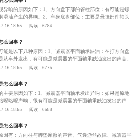
响怎么回事？
响。2、方向盘回位拨杆异响：转向灯有自动回正功能，打开
平面轴承发出的声音，减震器的平面轴承发响，可以在平面轴
现异响的原因如下：1、方向盘下部的管柱部位：有可能是螺
转向柱碰到回位拨杆会发出异响，这不属于故障。
、转向机故障：如果转向时异响非常大，那么有可能是转向机
润滑油产生的异响。2、车身底盘部位：主要是悬挂部件轴头
所，需要更换转向机。7、助力皮带松紧度不当或老化：对于
松动，需要检查。3、方向柱防尘套发出的异响：由于方向柱
 16:18:55
阅读：6784
果助力皮带松紧不当或者老化，就会传来异响声，调整皮带松
那么就会产生摩擦的声音。这种情况，车主只需要在防尘套内
即可。
会消失。4、方向盘里传出的异响：由方向盘里的气囊游丝造
怎么回事？
可能是以下几种原因：1、减震器平面轴承缺油：在打方向盘
是从车外发出，有可能是减震器的平面轴承缺油发出的声音。
：如果声音不是从减震器的平面轴承发出，就要检查一下平衡
 16:18:55
阅读：6775
动或损坏的现象，平衡杆胶松动、损坏不但会在打方向时响，
会发出响声，平衡杆胶松动是可以通过加垫片的方式来解决。
是怎么回事？
脏：如果助力油太脏，会增加助力系统的压力，助力泵就会传
的主要原因如下：1、减震器平面轴承发出异响：如果是原地
响声，要及时更换转向助力油。4、转向横拉杆球头老化：如果转
咯噔咯噔声响，很有可能是减震器的平面轴承缺油发出的声
，那么就会造成汽车方向盘抖动和声响的情况，这种情况通常
盖听一下声音是不是从减震器顶座的位置发出，即可知道是不
 16:18:55
阅读：6558
杆球头，并且在更换后进行四轮定位。
承发出的声音，减震器的平面轴承发响，可以在平面轴承上涂
还是响，就只能更换。2、平衡杆发出的异响：如果并不是减
是怎么回事？
要检查一下平衡杆胶有没有出现松动或损坏的现象，平衡杆胶
原因有：方向柱与脚垫摩擦的声音、气囊游丝故障、减震器平
在打方向时响，在过不平路面时也会发出响声，平衡杆胶松动