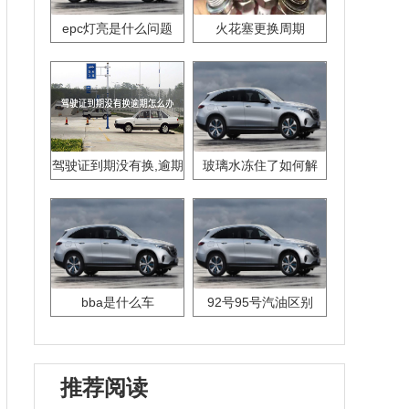
epc灯亮是什么问题
火花塞更换周期
驾驶证到期没有换,逾期
玻璃水冻住了如何解
怎么办??
决？
bba是什么车
92号95号汽油区别
推荐阅读