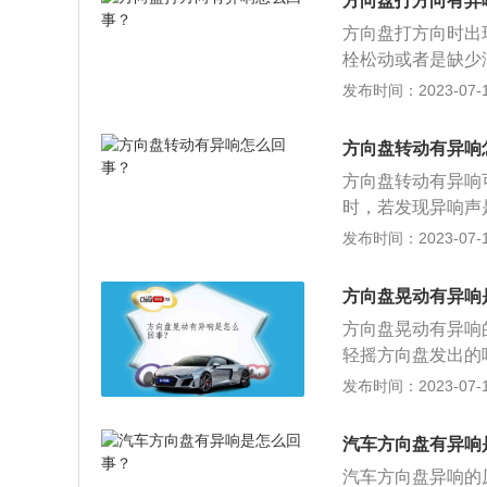
方向盘打方向有异
来越大就会发出异
道是不是减震器的
方向盘打方向时出
转向灯后打方向，
承上涂些黄油。6
栓松动或者是缺少
配合齿轮间隙过大
间隙过大或者螺栓
发布时间：2023-07-17
机械液压助力，如
防尘套缺少润滑，
紧度或者更换皮带
涂些黄油，异响就
方向盘转动有异响
成。
方向盘转动有异响
时，若发现异响声
2、平衡杆胶松动
发布时间：2023-07-17
杆胶有没有出现松
在过不平路面时也
方向盘晃动有异响
3、转向助力油太
方向盘晃动有异响
来“嗡嗡嗡”的异
轻摇方向盘发出的
向横拉杆球头老化
音，只要打开车头
发布时间：2023-07-17
都是更换转向横拉
是减震器的平面轴
些黄油，如果涂后
汽车方向盘有异响
震器传出的声音，
汽车方向盘异响的
松动、损坏不但会