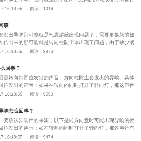
方向盘异响的原因及处理方法：1.转向横拉杆球头老化。更换
 16:18:55
阅读：1014
进行四轮定位。2.转向器防尘罩漏油。装回防尘罩或重新装黄
障。这可能是由于转向器与齿轮之间的间隙过大所致，需要更换
回事
果在打开方向盘时听到来自车外的异常声音，则可能是由于减
部发出异响那可能就是气囊游丝出现问题了，需要更换新的如
缺少机油。只需打开引擎盖并聆听声音即可。它不会从减震器
方传出来的那可能就是转向柱防尘罩出现了问题，由于缺少润
出。通常，可以确定声音的来源。当减震器的平面轴承发出异
添加一些润滑油，异响就会消失了如果异响不是在方向盘周围
 16:18:55
阅读：9973
平面轴承上涂一些黄油。如果在应用后出现异常噪音，则只能
要打开车头盖，检查一下减震器平轴若听到有声音，那就需要
是汽车操纵行驶方向的轮状装置。方向盘的功能是将驾驶员作
异响还是没有解决，就只能更换了如果异响和减震器也无关，
的力转变为转矩后传递给转向轴，主要由骨架、发泡和主驾驶
怎么回事？
杆胶有无松动或损坏若松动加垫片来解决，若损坏就只能更换
安装卡扣或螺钉孔等构成。
因是转向灯回位发出的声音、方向柱防尘套发出的异响。具体
回位发出的声音：如果在转向的同时打开了转向灯，那这声音
动回位机构的回弹卡子发出的声音，这种情况需要车主进行确
 16:18:55
阅读：9553
是正常情况。有时会听到声音并不止一下，那时因为转动方向
一圈有三格自动回卡位，如果转了一圈方向盘，那么就会响起
异响怎么回事？
套发出的异响：如异响从方向盘下方传来，那有可能是方向柱
，要确认异响声的来源，以下是转方向盘时可能出现异响的位
。由于方向柱防尘套缺少润滑，就会产生摩擦的声音。这种情
回位发出的声音：如在转向的同时打开了转向灯，那这声音有
防尘套内涂些黄油，异响就会消失。
回位机构的回弹卡子发出的声音，这种情况需要车主进行确
 16:18:55
阅读：9474