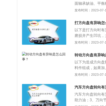
面轴承缺油、平衡
是可以通过加垫片
音：如果异响从方
发布时间：2023-07-17
的异响：如果异响
触，随着转向柱的
方向柱防尘套缺少
可。2、气囊游丝
油，异响就会消失
打方向盘有异响怎
游丝故障，此时拆
概率是因为方向盘
以下是打方向时有
响，需要更换气囊
响，如果还响就更
磨损并产生凹坑，
是减震器的平面轴
丝，以免安全气囊
位、即传递扭矩的
发布时间：2023-07-17
面轴承。4、平衡
音。方向盘转一圈
检查平衡杆胶是否
是行车只要打方向
向盘时产生异响，
转动方向盘有异响
尘套。3.气囊游
果损坏需要更换平
以下为造成方向盘
多数是方向盘里面
料件组成，如果加
向时响，在过不平
横拉杆球头老化：
发布时间：2023-07-17
来解决，如果损坏
况，这种情况通常
力系统的压力，助
衡杆发出的异响：
了转向灯后回弹卡
汽车方向盘转向有
有出现松动或损坏
那就是转向灯自动
汽车方向盘转向有
路面时也会发出响
方向盘就会疙瘩一
助力油；3、万向
就只能更换。4.
有三格自动回位卡
障；6、助力系统