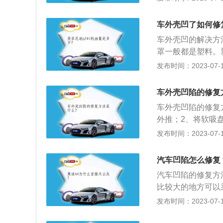
子来处理。在皮搋
凹陷“吸”出来。
车外壳凹了如何修
车外壳凹的解决方
罩一般都是塑料。
一块可以加热顶出
发布时间：2023-07-17
地方加水加热。3
到一定的程度才会
车外壳凹陷的修复
面引擎盖那里。用
车外壳凹陷的修复
果感觉很硬还是顶
外推；2、将软吸
合剂直线擦拭刮花
发布时间：2023-07-17
擦抹几次；3、将
是：1、洗车时，
汽车凹陷怎么修复
身的污渍；4、雨
汽车凹陷的修复方
比较大的地方可以
心到四周慢慢地打
发布时间：2023-07-17
置，再将T型器连
恢复；5、然后借