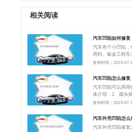
相关阅读
汽车凹陷如何修复
汽车有个小凹陷，
用到。钣金工程车
器的原理是，通过
发布时间：2023-07-17
过拉力的原理将车
通过热胀冷缩使它
汽车凹陷怎么修复
好，操作相对简单
汽车凹陷可以用用
用手就可以将凹陷
体介绍：1、圆头
内，用撬棍圆头部
发布时间：2023-07-17
层板或多层板的部
的检查，如发现车
汽车外壳凹陷怎么
汽车外壳凹陷修复