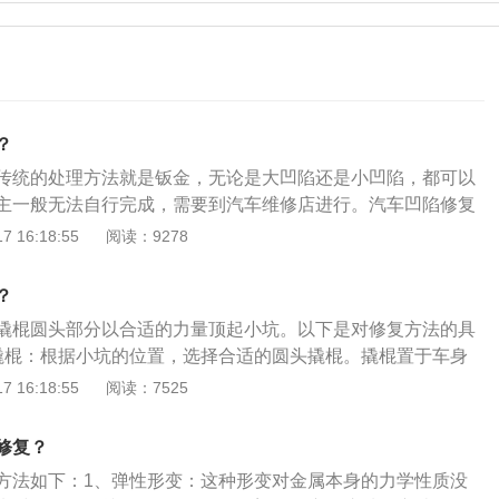
？
传统的处理方法就是钣金，无论是大凹陷还是小凹陷，都可以
主一般无法自行完成，需要到汽车维修店进行。汽车凹陷修复
热熔胶枪、桥式结构吸拉器等工具，用吸盘吸附住车身，再通
 16:18:55
阅读：9278
身的凹陷位置吸出来。如果是保险杠部位凹陷的，可以浇热水
弹性变形回来，大多数保险杠材料比较软，塑料弹性也比较
？
，只需要预先准备一壶开水，浇在被撞的地方，等慢慢变热，
撬棍圆头部分以合适的力量顶起小坑。以下是对修复方法的具
的的地方按复原。
撬棍：根据小坑的位置，选择合适的圆头撬棍。撬棍置于车身
分以合适的力量顶起小坑。在撬棍顶不到的位置，如车身上双
 16:18:55
阅读：7525
位，可以采用拔坑器修复。2、注意事项：对汽车做一次全面
身表面有损伤、刮痕、破损露皮，应及时做喷漆处理。
修复？
方法如下：1、弹性形变：这种形变对金属本身的力学性质没