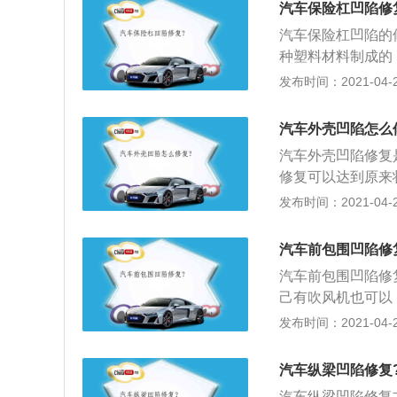
汽车保险杠凹陷修
将细微突出的部分
汽车保险杠凹陷的
种塑料材料制成的
化，在凹陷的部分
发布时间：2021-04-28
马上使用准备好的
杠具有安全防护、
汽车外壳凹陷怎么
看，汽车在低速碰
汽车外壳凹陷修复
修复可以达到原来
金喷漆，也可以用
发布时间：2021-04-27
喷涂和抛光中段底
色。喷涂清漆。保
汽车前包围凹陷修
面处理。这就是钣
汽车前包围凹陷修
己有吹风机也可以
强，稍微以加热就
发布时间：2021-04-26
险罩和后保险罩一
原理撞凹进去的那
汽车纵梁凹陷修复
用水勺往凹进去的
汽车纵梁凹陷修复