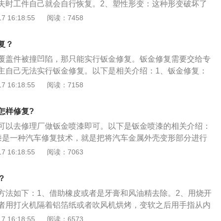
失时工件自己就会自行恢复。2、塑性形变：这种形变破坏了
质，外力消失时依靠自身能力无法回到原状，就需要人为的恢
 16:18:55
阅读：7458
身的变形一般属于塑性变形，不然也不需要维修人员作业，维
进行分析，把握凹陷的着力点和受力的大小、方向，是维修成
复？
程度的不同维修的方案也不同。
覆盖件被撞凹陷，那只能实行钣金修复。钣金修复需要交给专
主自己无法实行钣金修复。以下是相关介绍：1、钣金修复：
些工具来将凹陷的地方位置拉出来，在修复完成后，因为金属
 16:18:55
阅读：7158
所以无法直接喷漆。2、注意事项：不专业的钣金修复机构修
，而且用料很差，而且还可能会发生色差。在使用汽车的过程
怎样修复?
正常，假如仅仅是轻微的车漆损坏，那么没有必要修复。
可以去修理厂做钣金喷漆即可。以下是钣金喷漆的相关介绍：
漆是一种汽车修复技术，就是把将汽车金属外壳变形部分进行
壳被撞了个坑，就可以通过钣金使之恢复原样，然后再通过喷
 16:18:55
阅读：7063
形的汽车金属表面恢复到与其它完好的地方一样，光亮如初。
金件的常用手工修复工艺：运用各种专用工具修复手锤等工具
？
一些拉伸变形的部位加压修复，掌握冷热法较正钣料和车身矫
方法如下：1、借助橡皮或者是牙膏和风油精去除。2、用烧开
工艺。对一些车用非金属构件进行修复。
者用打火机隔着铝箔纸或者吹风机烘烤，变软之后用手指从内
风机同样可以达到相同的效果。3、借助家里抽马桶用的皮搋
 16:18:55
阅读：6573