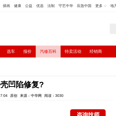
插画
健康
公益
优选
法制
守艺中华
应急中国
更多
地
选车
报价
汽修百科
特卖活动
经销商
壳凹陷修复?
7:04
原创
来源：中华网
阅读：3030
咨询技师