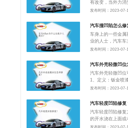
有改变，当外力消
金属本身的力学性
发布时间：2023-07-17
复，很明显汽车车
修时结合凹陷实例
汽车撞凹陷怎么修
功的关键，而凹陷
车身上的一些金属
业的人士，汽车车
钣金修复时需要一
发布时间：2023-07-17
的表层不再平整，
复出来的效果不好
汽车外壳轻微凹位
中，出现一些剐蹭
汽车外壳轻微凹位
1、定义：钣金喷
修复，比如车体外
发布时间：2023-07-17
涂专用油漆，使变
2、操作：汽车钣
汽车轻度凹陷修复
不易进入的部位对
汽车轻度凹陷修复
正、填料、填补等
的开水浇在上面或
侧顶出来，热的鼓
发布时间：2023-07-17