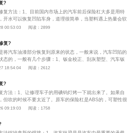
复?
进行处理即可。汽车凹陷后，最好找专门的修理店修复。
修复方法：1、目前国内市场上的汽车前后保险杠大多是用特
，开水可以恢复凹陷车身，道理很简单，当塑料遇上热量会软
只要加热就可以顶出来的；2、一旦凹陷恢复到原来的状态，
 00:53:03
阅读：2899
冷水给刚刚淋过热水的地方降温，使橡胶收缩回复；3、保险
装饰车辆、改善车辆空气动力特性的功能。从安全的角度来
修复?
撞时可以起到缓冲作用，保护前后车身。
是将汽车油漆部分恢复到原来的状态，一般来说，汽车凹陷的
状态的，一般有几个步骤：1、钣金校正、刮灰塑型、汽车钣
氧气底漆来防锈；2、刮涂并抛光原子灰，使车身表面平整。
 18:54:04
阅读：2612
漆，增加色漆的附着力；3、喷涂色漆，恢复油漆表面的颜
护色漆，增加表面硬度，提高汽车漆的亮度；4、钣金喷漆表
复?
金喷漆修复的方法。
复方法：1、让修理车子的用碘钨灯烤一下就出来了。如果自
，但吹的时候不要太近了。原车的保险杠是ABS的，可塑性很
自动弹出来了；2、车的外壳有铁皮和塑料合成的，车的前保
 09:19:03
阅读：1758
般都是为塑料的。塑料的都碰到热会软化，所以就根据这样的
一块可以加热顶出来。首先我们要烧一大桶热水，然后将热水
?
地方加水加热；3、用热水加热这个过程是漫长的。因为要那
方法锯掉拿新的焊接：1、汽车纵梁是是汽车中最重要的承载