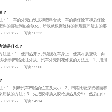
子上面涂上凡士林封边，然后放在有凹陷的位置用力拔然后把
4、去专业的汽车凹陷修复修理店去处理。
复？
法：1、车的外壳由铁皮和塑料合成，车的前保险罩和后保险
塑料的都碰到热会软化，所以就根据这样的原理撞凹进去的那
来。2、首先要烧一大桶热水，然后将热水用水勺往凹进去的
 16:18:55
阅读：6223
、用热水加热这个过程很漫长。因为要那块凹进去的塑料加热
变软，才能达到效果。4、塑料加热到一定的程度后，就从上
方法是什么？
手往外推，直到那块凹进去的地方突出复原就可以。5、但如
方法是：1、使用热开水持续浇在车身上，使其材质变软，向
不出来，那证明加热还没到位。还需要大量的热水去加热。
盘吸附到凹陷处往外拔。汽车外壳刮花修复的方法是：1、用混
部位后进行打蜡；2、用牙膏轻涂在划痕处，后用棉布逆时针
 16:18:55
阅读：5500
车辆洗净擦干，在刮痕处涂上除锈剂。汽车外壳的保养方法
应待发动机冷却后进行；2、减少车辆暴晒；3、要及时清理车
？
水冲刷后要用清水清洗，避免酸雨腐蚀；5、进行打蜡或封釉。
法：1、判断汽车凹陷的位置及大小；2、凹陷比较深或者面积
采用拔的方法；3、先把胶棒插入胶枪加热几分钟，然后由中
在吸盘上面；4、利用余温将吸盘粘在较大凹陷处受力点的位
 16:18:55
阅读：4914
接在吸盘头部，均匀用力地把吸盘拔出来，这样凹陷就会慢慢
助灯光用钩子把小的凹陷的区域慢慢地顶出去，最后用橡胶锤