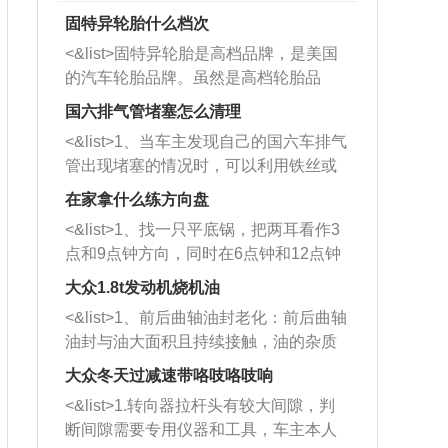
固特异轮胎什么档次
<&list>固特异轮胎是高档品牌，是美国
的汽车轮胎品牌。虽然是高档轮胎品
牌，但是中高低端的轮胎都有生产，这
国六排气管堵塞怎么清理
也是为了更好的开拓市场。
<&list>1、当车主发现自己的国六车排气
管出现堵塞的情况时，可以利用铁丝或
者是细棍，直接将杂物给取出来，如果
在家拿什么练方向盘
堵塞情况比较严重，也可以采取应急措
<&list>1、找一只平底锅，把两耳看作3
施。 <&list>2、直接利用木棍将所有的
点和9点钟方向，同时在6点钟和12点钟
杂物推到排气管里面的位置处，然后将
方向做一个标记。 <&list>2、双手握住
三元催化器拆解开，就可以将堵塞的东
大众1.8t发动机烧机油
平底锅两耳，然后往左打半圈、一圈、
西取出来。但如果是因为积碳过多引起
<&list>1、前后曲轴油封老化：前后曲轴
一圈半的练习，往右同样也要打相同的
的堵塞，就需要将三元催化器泡在草酸
油封与油大面积且持续接触，油的杂质
圈数。 <&list>3、最后强调要反复练
中进行清洗。 <&list>3、也可以利用清
和发动机内持续温度变化使其密封效果
习，这样就可以形成肌肉记忆，在真实
大众冬天过减速带咯吱咯吱响
洗剂对堵塞的情况得到解决，将清洗剂
逐渐减弱，导致渗油或漏油。<&list>2、
驾驶车辆时，不需要记忆也能打好方
放在燃油箱中，与燃油混合后，车辆启
<&list>1.转向器拉杆头有较大间隙，判
活塞间隙过大：积碳会使活塞环与缸体
向。
动时，就可以和汽油一起进入到燃烧
断间隙需要专用仪器和工具，车主本人
的间隙扩大，导致机油流入燃烧室中，