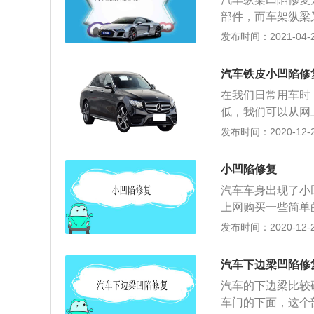
块凹进去的塑料加
部件，而车架纵梁
作用；2、汽车的
发布时间：2021-04-26
板冲压而成，断面
通常用低合金钢板
汽车铁皮小凹陷修
断面，根据汽车形
在我们日常用车时
内做成弯曲的以及
低，我们可以从网
或者4s店请专业
发布时间：2020-12-26
较小，在不影响车
修复工具按照说明
小凹陷修复
辆开往修理厂或者
汽车车身出现了小
漆处理。3、在车
上网购买一些简单
件上出现凹陷，我
是无法修复凹陷的
发布时间：2020-12-26
回来就可以了。
后，可能会导致漆
架和车身覆盖件组
汽车下边梁凹陷修
箱盖。车顶和后翼
汽车的下边梁比较
车身结构件。平时
车门的下面，这个
塑料的，有些车身