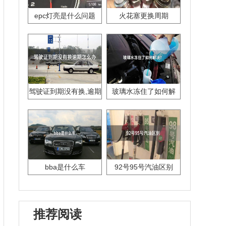
epc灯亮是什么问题
火花塞更换周期
驾驶证到期没有换,逾期
玻璃水冻住了如何解
怎么办??
决？
bba是什么车
92号95号汽油区别
推荐阅读