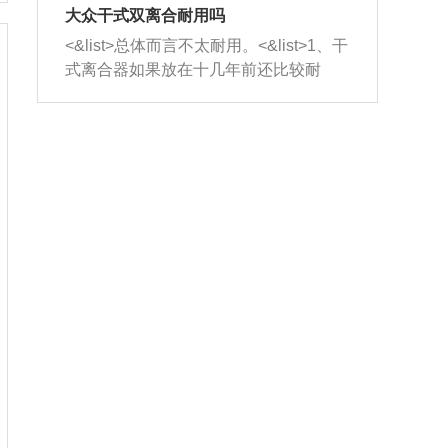
室，最后形成废气排出，就可以让三元
无法制作，需要将车辆送到修理厂或4s
造成烧机油。<&list>3、机油粘度。使用
大众干式双离合耐用吗
催化器得到清洗，排气管堵塞的情况就
店；<&list>2.车辆半轴套管防尘罩破
机油粘度过小的话，同样会有烧机油现
<&list>总体而言不太耐用。<&list>1、干
能够得到解决。
裂，破裂后会出现漏油现象，使半轴磨
象，机油粘度过小具有很好的流动性，
式离合器如果放在十几年前还比较耐
损严重，磨损的半轴容易损坏，产生异
容易窜入到气缸内，参与燃烧。<&list>
用，但是由于现在的汽车发动机动力输
响；<&list>3.稳定器的转向胶套和球头
4、机油量。机油量过多，机油压力过
出越来越高，使得干式离合器散热不足
老化，一般是使用时间过长造成的。解
大，会将部分机油压入气缸内，也会出
的缺陷也逐渐暴露出来。<&list>2、由于
决方法是更换新的质量好的转向橡胶套
现烧机油。<&list>5、机油滤清器堵塞：
干式双离合的工作环境暴露在空气中，
和球头。
会导致进气不畅，使进气压力下降，形
而离合器的散热也是通离合器罩上面的
成负压，使机油在负压的情况下吸入燃
几个小孔来进行散热。但是在行驶过程
烧室引起烧机油。<&list>6、正时齿轮或
中变速箱需要换挡，就不得不使得离合
链条磨损：正时齿轮或链条的磨损会引
器频繁工作。<&list>3、长时间的低速行
起气阀和曲轴的正时不同步。由于轮齿
驶以及过于频繁的启停，导致离合器的
或链条磨损产生的过量侧隙，使得发动
温度不断升高，而低速行驶时空气流动
机的调节无法实现：前一圈的正时和下
效率不高，无法将离合器中的热量有效
一圈可能就不一样。当气阀和活塞的运
的带走，导致离合器内部的温度不断升
动不同步时，会造成过大的机油消耗。
高，加速离合器的磨损。
解决方法：更换正时齿轮或链条。<&list
>7、内垫圈、进风口破裂：新的发动机
设计中，经常采用各种由金属和其他材