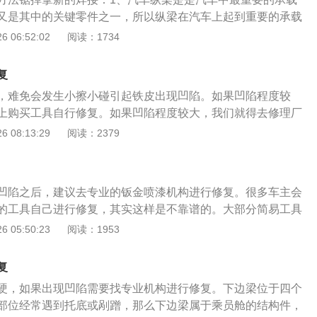
热到一定的程度才会变软，才能达到效果。
又是其中的关键零件之一，所以纵梁在汽车上起到重要的承载
边梁式车架、中梁式车架等均含有纵梁。纵梁通常用低合金钢
 06:52:02
阅读：1734
形状一般为槽型，也有的做成Z字型或者箱型等断面；3、纵梁
冲压而成，断面形状一般为槽型，也有的做成Z字型或者箱型
复
式的不同和结构布置的要求，纵梁可以在水平面内或纵向平面
，难免会发生小擦小碰引起铁皮出现凹陷。如果凹陷程度较
等断面或非等断面的。
上购买工具自行修复。如果凹陷程度较大，我们就得去修理厂
人士来修复了。1、凹陷程度较小：如果车辆铁皮上的凹陷程度
 08:13:29
阅读：2379
辆美观和使用的情况下可以不修复。如需修复可以从网上购买
自行修复。2、凹陷程度较大：如果凹陷程度较大，就得将车
4s店请专业人士找修理工具修复了。必要时还要进行钣金、喷
凹陷之后，建议去专业的钣金喷漆机构进行修复。很多车主会
辆保险杠、叶子板等塑料件地方出现凹陷：如果在汽车的塑料
的工具自己进行修复，其实这样是不靠谱的。大部分简易工具
们只需要将凹陷部位淋上热水将塑料软化，然后从内部将其顶
。平时开车时出现一些剐蹭和碰撞是非常正常的，出现剐蹭
 05:50:23
阅读：1953
面受损，还可能会导致车身出现凹陷。汽车的车身是由车身框
成的，覆盖件包括前翼子板，前后杠，发动机盖，车门，后备
复
子板与车身框架之间是焊接连接的，所以车顶和后翼子板属于
硬，如果出现凹陷需要找专业机构进行修复。下边梁位于四个
开车最容易受损的就是一些车身覆盖件了，有些车身覆盖件是
部位经常遇到托底或剐蹭，那么下边梁属于乘员舱的结构件，
覆盖件是金属的。如果是塑料覆盖件出现了损伤，补漆后非常