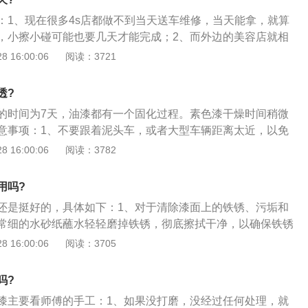
：1、现在很多4s店都做不到当天送车维修，当天能拿，就算
，小擦小碰可能也要几天才能完成；2、而外边的美容店就相
是面积较大的补漆，那么基本都可以当天送过去，当天能拿；
 16:00:06
阅读：3721
地方，甚至包括在原厂车装好以后，补漆都不会用什么“原厂
告诉你他们使用的是“原厂漆”，那一定是在骗你；4、原因很简
透?
喷漆工艺的时候说过，喷好漆以后，用200度的温度烘烤；5、
的时间为7天，油漆都有一个固化过程。素色漆干燥时间稍微
部件，有多少能耐200度的温度呢？难道再把车拆光，只剩车
意事项：1、不要跟着泥头车，或者大型车辆距离太近，以免
的修补漆。修补漆的烘烤温度比较低，7、80度的样子。
漆面；2、行车速度不要超过80，能不跑高速尽量不跑，一个
 16:00:06
阅读：3782
高速，这个时候的油漆已经坚硬了，能抵御稍小的沙粒对油漆
但注意不管什么时间都不能离大车太近，毕竟油漆本身是比较
用吗?
和沙砾的高速撞击的，车用完后车身比较脏要及时清洗车身；
还是挺好的，具体如下：1、对于清除漆面上的铁锈、污垢和
习惯，常常清洁车身灰尘，做到定期的漆面保养。
常细的水砂纸蘸水轻轻磨掉铁锈，彻底擦拭干净，以确保铁锈
于使用环境限制，补漆笔必须具备常温快干的特性，否则易造
 16:00:06
阅读：3705
等影响美观；3、油漆笔是按照标准色调体系，具有一定的多
德斯格雷在上述调色原理中，不完全合适的色差可能大于一对
吗?
。
漆主要看师傅的手工：1、如果没打磨，没经过任何处理，就