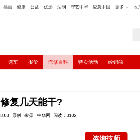
插画
健康
公益
优选
法制
守艺中华
应急中国
更多
地
选车
报价
汽修百科
特卖活动
经销商
修复几天能干?
8:03
原创
来源：中华网
阅读：3102
咨询技师