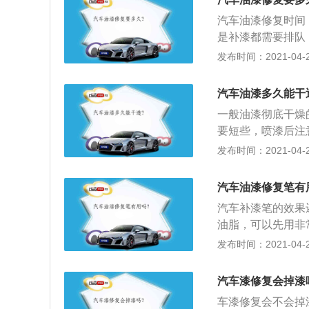
物质和油污。
汽车油漆修复时间
是补漆都需要排队
对快多了，如果不
发布时间：2021-04-28
3、首先，所有的
漆”！如果修理厂
汽车油漆多久能干
单：上面说到原厂
一般油漆彻底干燥
而成品车上那么多
要短些，喷漆后注
壳？补漆都用专门
大颗的沙粒打伤油
发布时间：2021-04-28
月后可以正常的跑
的碰撞力了；3、
汽车油漆修复笔有
软的，经不起石子
汽车补漆笔的效果
4、要养成一个好
油脂，可以先用非
不会膨胀；2、由
发布时间：2021-04-28
成流淌或沾染灰尘
功能性，但是，如
汽车漆修复会掉漆
一调制的彩色喷漆
车漆修复会不会掉