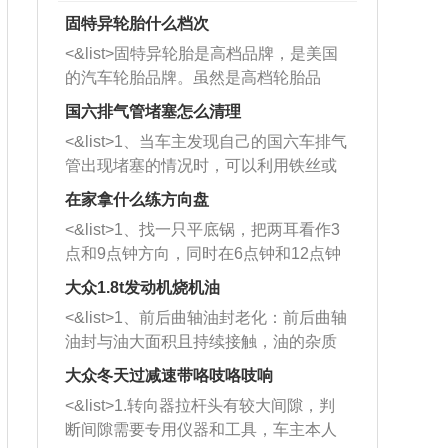
固特异轮胎什么档次
<&list>固特异轮胎是高档品牌，是美国
的汽车轮胎品牌。虽然是高档轮胎品
牌，但是中高低端的轮胎都有生产，这
国六排气管堵塞怎么清理
也是为了更好的开拓市场。
<&list>1、当车主发现自己的国六车排气
管出现堵塞的情况时，可以利用铁丝或
者是细棍，直接将杂物给取出来，如果
在家拿什么练方向盘
堵塞情况比较严重，也可以采取应急措
<&list>1、找一只平底锅，把两耳看作3
施。 <&list>2、直接利用木棍将所有的
点和9点钟方向，同时在6点钟和12点钟
杂物推到排气管里面的位置处，然后将
方向做一个标记。 <&list>2、双手握住
三元催化器拆解开，就可以将堵塞的东
大众1.8t发动机烧机油
平底锅两耳，然后往左打半圈、一圈、
西取出来。但如果是因为积碳过多引起
<&list>1、前后曲轴油封老化：前后曲轴
一圈半的练习，往右同样也要打相同的
的堵塞，就需要将三元催化器泡在草酸
油封与油大面积且持续接触，油的杂质
圈数。 <&list>3、最后强调要反复练
中进行清洗。 <&list>3、也可以利用清
和发动机内持续温度变化使其密封效果
习，这样就可以形成肌肉记忆，在真实
大众冬天过减速带咯吱咯吱响
洗剂对堵塞的情况得到解决，将清洗剂
逐渐减弱，导致渗油或漏油。<&list>2、
驾驶车辆时，不需要记忆也能打好方
放在燃油箱中，与燃油混合后，车辆启
<&list>1.转向器拉杆头有较大间隙，判
活塞间隙过大：积碳会使活塞环与缸体
向。
动时，就可以和汽油一起进入到燃烧
断间隙需要专用仪器和工具，车主本人
的间隙扩大，导致机油流入燃烧室中，