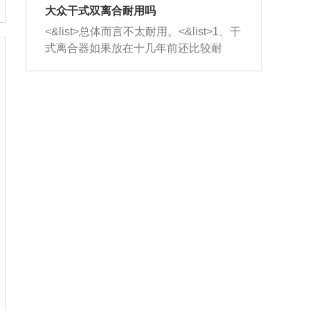
室，最后形成废气排出，就可以让三元
无法制作，需要将车辆送到修理厂或4s
造成烧机油。<&list>3、机油粘度。使用
大众干式双离合耐用吗
催化器得到清洗，排气管堵塞的情况就
店；<&list>2.车辆半轴套管防尘罩破
机油粘度过小的话，同样会有烧机油现
<&list>总体而言不太耐用。<&list>1、干
能够得到解决。
裂，破裂后会出现漏油现象，使半轴磨
象，机油粘度过小具有很好的流动性，
式离合器如果放在十几年前还比较耐
损严重，磨损的半轴容易损坏，产生异
容易窜入到气缸内，参与燃烧。<&list>
用，但是由于现在的汽车发动机动力输
响；<&list>3.稳定器的转向胶套和球头
4、机油量。机油量过多，机油压力过
出越来越高，使得干式离合器散热不足
老化，一般是使用时间过长造成的。解
大，会将部分机油压入气缸内，也会出
的缺陷也逐渐暴露出来。<&list>2、由于
决方法是更换新的质量好的转向橡胶套
现烧机油。<&list>5、机油滤清器堵塞：
干式双离合的工作环境暴露在空气中，
和球头。
会导致进气不畅，使进气压力下降，形
而离合器的散热也是通离合器罩上面的
成负压，使机油在负压的情况下吸入燃
几个小孔来进行散热。但是在行驶过程
烧室引起烧机油。<&list>6、正时齿轮或
中变速箱需要换挡，就不得不使得离合
链条磨损：正时齿轮或链条的磨损会引
器频繁工作。<&list>3、长时间的低速行
起气阀和曲轴的正时不同步。由于轮齿
驶以及过于频繁的启停，导致离合器的
或链条磨损产生的过量侧隙，使得发动
温度不断升高，而低速行驶时空气流动
机的调节无法实现：前一圈的正时和下
效率不高，无法将离合器中的热量有效
一圈可能就不一样。当气阀和活塞的运
的带走，导致离合器内部的温度不断升
动不同步时，会造成过大的机油消耗。
高，加速离合器的磨损。
解决方法：更换正时齿轮或链条。<&list
>7、内垫圈、进风口破裂：新的发动机
设计中，经常采用各种由金属和其他材