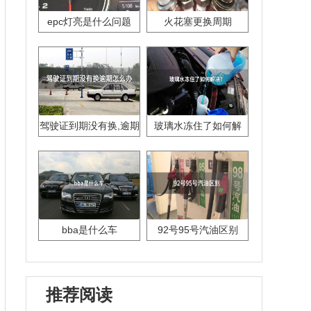
epc灯亮是什么问题
火花塞更换周期
驾驶证到期没有换,逾期
玻璃水冻住了如何解
怎么办??
决？
bba是什么车
92号95号汽油区别
推荐阅读