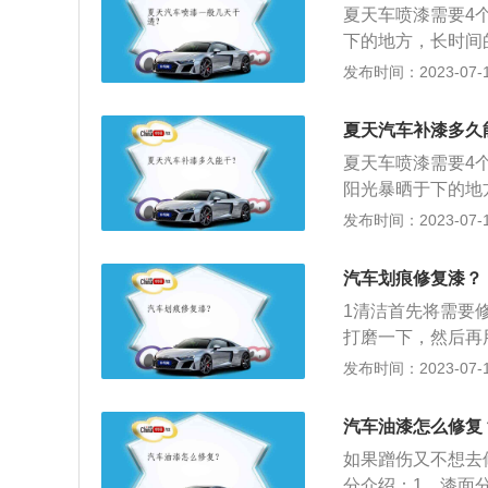
夏天车喷漆需要4
打蜡或封釉。
下的地方，长时间
然能挡阳光，但是
发布时间：2023-07-17
漆变质。到正规地
边小店洗车，这样
夏天汽车补漆多久
夏天车喷漆需要4
阳光暴晒于下的地
衣，车衣虽然能挡
发布时间：2023-07-17
更容易使车漆变质
涂清漆，否则容易
汽车划痕修复漆？
大，每遍静置时间
1清洁首先将需要
反之静置时间就短
打磨一下，然后再
补土将有凹坑的地
发布时间：2023-07-17
汽车油漆怎么修复
如果蹭伤又不想去
分介绍：1、漆面