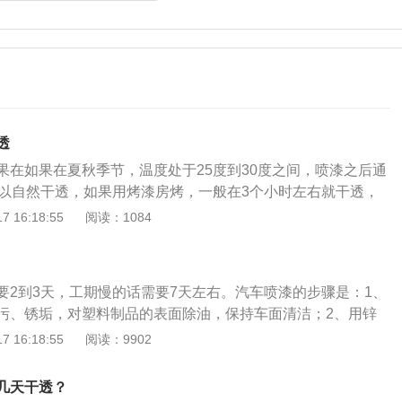
透
果在如果在夏秋季节，温度处于25度到30度之间，喷漆之后通
可以自然干透，如果用烤漆房烤，一般在3个小时左右就干透，
较低，漆干时间最长可达四天到七天。汽车喷漆的作用是可以
 16:18:55
阅读：1084
用，整体看上去很大方，同时还能有效避免车辆受到大气里面
蚀。平时用车注意养护车漆，在使用车辆前，及时清除车体上
静电对灰尘的吸附，如果车面滴上了沥青、鸟粪等，一定要及
要2到3天，工期慢的话需要7天左右。汽车喷漆的步骤是：1、
、鸟粪这些污物腐蚀性极强，下完雨后要及时冲洗干净汽车，
污、锈垢，对塑料制品的表面除油，保持车面清洁；2、用锌
雨渍中酸性物质的浓度大大增加，如果清理不及时很容易损害
面磷化后用清水冲洗，待车体变干后再进行喷漆；3、汽车喷
 16:18:55
阅读：9902
整；4、车漆喷涂结束后将车辆开进烤漆房内进行烤干即可。
：1、洗车时应待发动机冷却后进行；2、减少车辆暴晒；3、
几天干透？
污渍；4、雨水冲刷后要用清水清洗，避免酸雨腐蚀；5、进行