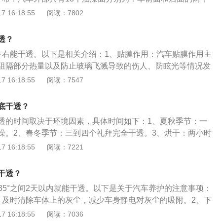
右面分别的前侧的翼子板，车左面的两个车门，车右面的两个
 16:18:55
阅读：7802
面分别的后侧的翼子板，车前方的机关，车后方的后备箱的盖
、漆面材质：汽车油漆一般有四种基本成分：成膜物质（树
透？
体质颜料）、溶剂和添加剂。成膜物质是油漆的主体成分，其
左右能干透。以下是相关介绍：1、贴膜作用：汽车贴膜作用主
明亮状态，使之坚固耐久并能粘附在物体表面，是决定油漆类
阻隔部分热量以及防止玻璃飞溅导致的伤人、防眩光等情况发
膜的单向透视性能，起到保护个人隐私的作用。此外，它也可
 16:18:55
阅读：7547
及人员因紫外线照射造成的损伤，通过物理反光，降低车内温
：贴膜前应查看车窗玻璃的安装是否完整无缺和汽车玻璃的整
底干透？
的贴膜工作能够正常运行。贴膜前一定要对车内的必要部位进
透的时间取决于环境因素，具体时间如下：1、夏秋季节：一
渗入。
燥。2、春冬季节：三到四个礼拜完全干透。3、烘干：两小时
需注意：1、检查色差：检查车漆与原车漆的颜色差别。2、检
 16:18:55
阅读：7221
于去的修理厂质量不好，进行钣金喷漆后，整车漆面不平整，
一些漆面上的麻点和杂质，严重的话甚至会出现流漆现象。
干透？
或接触一些其他物品：对于刚喷涂好的汽车，在油漆没有干透
~35°之间2天以内就能干透。以下是关于汽车养护的注意事项：
行洗车，在下雨天的时候最好也不要开车出去，以防雨水在车
：及时清除车体上的灰尘，减少车身静电对灰尘的吸附。2、下
外不要让油漆接触到一些如化学物品或油污等物质，因为这些
干净汽车：因为雨后车身上的雨渍中酸性物质的浓度大大增
 16:18:55
阅读：7036
造成损伤。