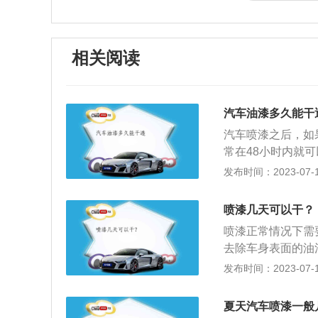
相关阅读
汽车油漆多久能干
汽车喷漆之后，如
常在48小时内就
而冬季由于气温比
发布时间：2023-07-17
起到很好的装饰作
各种腐蚀物质的侵
喷漆几天可以干？
的灰尘，减少车身
喷漆正常情况下需
时清除，因为沥青
去除车身表面的油
因为雨后车身上的
系磷化液使车身表
发布时间：2023-07-17
汽车油漆。
涂漆面要均匀、平
车漆的保养方法是
夏天汽车喷漆一般
要及时清理车身的