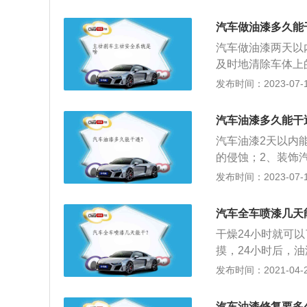
加，此时如果清理
绵：并且确保里面
汽车做油漆多久能
划痕。擦拭的时候
汽车做油漆两天以
擦。
及时地清除车体上
洗车时待发动机冷
发布时间：2023-07-17
留下痕迹；4、擦
下擦拭。汽车油漆
汽车油漆多久能干
种美观的感觉，运
汽车油漆2天以内
较严格的一种。
的侵蚀；2、装饰
防止振动产生的噪
发布时间：2023-07-17
静电对灰尘的吸附
在烈日或高温下清
汽车全车喷漆几天
入金属屑和沙粒，
干燥24小时就可
摸，24小时后，
的地方不能接触水
发布时间：2021-04-28
留下痕迹，很难看
阳不要担心，它只
汽车油漆修复要多