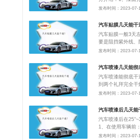
保险杠，车左面和
发布时间：2023-07-17
车门，车左面和右
子，车辆顶部。2
汽车贴膜几天能干
脂）、颜料（包括
汽车贴膜一般3天
作用是使颜料保持
要是阻挡紫外线、
型的物质。
生，同时根据太阳
发布时间：2023-07-17
以减少车内物品以
度。2、注意事项
汽车喷漆几天能彻
体性，以保证后续
汽车喷漆能彻底干
行遮盖，防止液体
到两个礼拜完全干
即可。汽车喷漆后
发布时间：2023-07-17
查漆面平整度：由
而且还有可能出现
汽车喷漆后几天能
3、不要进行洗车
汽车喷漆后在25°
的时候最好不要进
1、在使用车辆前
漆上留下痕迹，另
完雨后要及时冲洗
发布时间：2023-07-17
物质会对汽车漆面