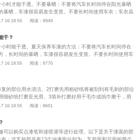
个小时才能干透。不要暴晒：不要将汽车长时间停在阳光暴晒
的暴晒，车漆很容易发生变质。不要长时间使用车衣：车衣虽
不透气，会使车衣内的温度远高于车外温度，反而更容易使车
 16:18:55
阅读：8949
方洗车：夏天洗车的人比较多，很多车主因为价格原因，找路
洗车会在车上留下细小的划痕，长时间会造成漆面发黑。
能干？
个小时能干透。夏天保养车漆的方法：不要将汽车长时间停在
方，长时间的暴晒，车漆很容易发生变质。不要长时间使用车
阳光，但是不透气，会使车衣内的温度远高于车外温度，反而
 16:18:55
阅读：8770
。汽车喷漆的注意事项：在喷涂清漆前底材必须彻底干燥再喷
出现漆面失光。快修必须使用单组分色漆。喷涂气压不能太
1-2分钟，根据喷涂时周围温度而定，温度越低静置时间越长，
修复的部位用水清洁。2打磨先用粗砂纸将被刮到有毛刺的部位
。
用细砂纸打磨至光滑。3填补打磨好用干毛巾或纸巾擦干，用
方进行填补，配合刮土板使用。4打蜡喷漆抛光打蜡。
 16:18:55
阅读：8601
？
修可以购买点漆笔和迷喷灌等进行处理。以下是关于漆面的部
分布：汽车外部共有13个油漆面分别为：车前面和后面的两个