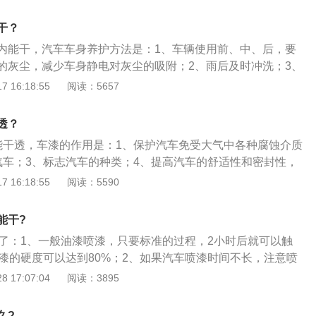
不及时很容易损害汽车油漆。3、擦车时须用干净、柔软的海
不要混入金属屑和沙粒，不要用干布、干毛巾擦车，以防留下
干？
，注意要顺着水流的方向自上向下轻轻地擦，不要画圈或横向
内能干，汽车车身养护方法是：1、车辆使用前、中、后，要
的灰尘，减少车身静电对灰尘的吸附；2、雨后及时冲洗；3、
却后进行，不要在烈日或高温下清洗车辆，避免洗洁剂被烘干
 16:18:55
阅读：5657
洗车辆要用干净、柔软的抹布或海绵，顺着水流的方向自上而
是涂料的一种，喷涂在汽车上，使车身不容易被腐蚀，给人一
透？
用在汽车上才有这样的命名，汽车漆在涂料中属于质量要求比
能干透，车漆的作用是：1、保护汽车免受大气中各种腐蚀介质
汽车；3、标志汽车的种类；4、提高汽车的舒适性和密封性，
声。车漆的养护方法：1、及时清除车体上的灰尘，减少车身
 16:18:55
阅读：5590
；2、雨后尽快用清水冲洗雨渍避免损害漆面；3、洗车时不要
洗车辆；4、擦洗车辆要用干净、柔软的擦布或海绵，防止混
能干?
留下划痕。
以了：1、一般油漆喷漆，只要标准的过程，2小时后就可以触
油漆的硬度可以达到80%；2、如果汽车喷漆时间不长，注意喷
和灰尘；3、雨天最好不要开，因为喷漆很嫩，遇到雨水就会
 17:07:04
阅读：3895
，有的抛光也不能覆盖。晚上最好把车放停车库；4、至于太
会加速油漆干燥，有益无害；5、汽车喷完喷漆不能接触化学
久?