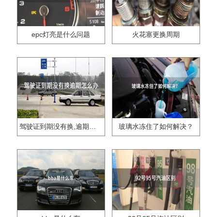
epc灯亮是什么问题
火花塞更换周期
驾驶证到期没有换,逾期怎么办??
玻璃水冻住了如何解决？