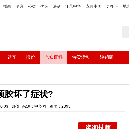
插画
健康
公益
优选
法制
守艺中华
应急中国
更多
地
选车
报价
汽修百科
特卖活动
经销商
顶胶坏了症状?
0:03
原创
来源：中华网
阅读：2898
咨询技师