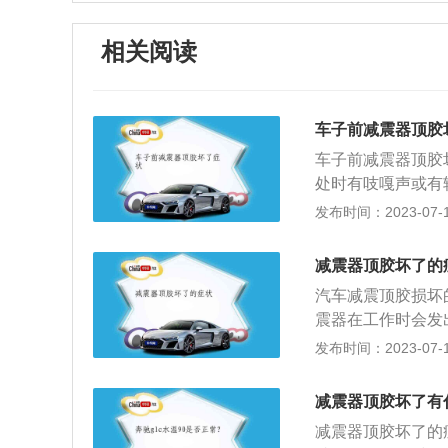
相关阅读
车子前减震器顶胶
车子前减震器顶胶
处时有吱嘎声或有
坐舒适性变差。5
发布时间：2023-07-17
不会走直线。6、
决办法：到汽车维
减震器顶胶坏了的
相关介绍：1、汽
汽车减震顶胶损坏
不是用来支持车身
震器在工作时会发
击的能量。弹簧起
2、方向偏移：当
发布时间：2023-07-17
减震器就是逐步将
回正，以及回正力
以体会汽车通过每
在工作的过程中，
跳。没有减振器将
减震器顶胶坏了有
4、原地转向异响
弹跳，过弯时也会
减震器顶胶坏了的
打动方向盘也会发