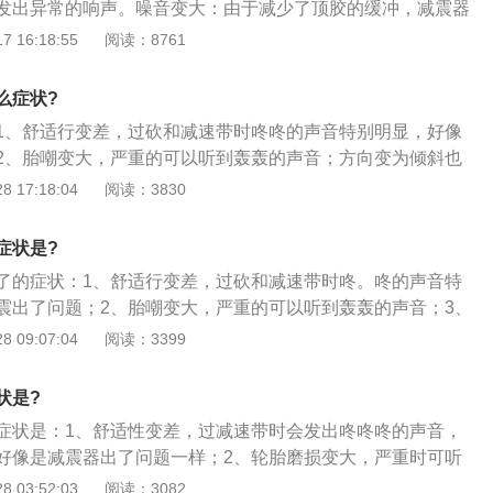
发出异常的响声。噪音变大：由于减少了顶胶的缓冲，减震器
器顶胶具有良好的隔音性能，因为它也是用来降低轮胎和地面
便会将吸收到的震动和冲击，毫无保留的由车架传导至驾乘
 16:18:55
阅读：8761
当轮胎被不平的地面撞击时，可以减少对汽车的直接冲击，如
减震顶胶出现损坏时，车辆方向可能会出现轻微的偏移，难以
无法控制弹簧反弹。汽车在遇到崎岖路面时会有严重的反弹，
度低等现象。原地转向异响：即便减震器没有工作，由于顶胶
上下振动，而造成轮胎抓地力和循迹性的丧失。
么症状?
，在原地打动方向盘也会发出非常明显的异响。
1、舒适行变差，过砍和减速带时咚咚的声音特别明显，好像
2、胎嘲变大，严重的可以听到轰轰的声音；方向变为倾斜也
驶时方向盘是歪的，打直了不会走直线；3、在原地打方向是
 17:18:04
阅读：3830
。严重的方向盘也会感觉到。发出的声音会明显的左右来；是
损坏严重回影响到减震器使用寿命。
症状是?
了的症状：1、舒适行变差，过砍和减速带时咚。咚的声音特
震出了问题；2、胎嘲变大，严重的可以听到轰轰的声音；3、
是说你在直线行驶时方向盘是歪的，打直了不会走直线；4、
 09:07:04
阅读：3399
发出吱吱的声音。严重的方向盘也会感觉到。发出的声音会明
也是跑偏的一个原因，损坏严重回影响到减震器使用寿命。
状是?
症状是：1、舒适性变差，过减速带时会发出咚咚咚的声音，
好像是减震器出了问题一样；2、轮胎磨损变大，严重时可听
所以顶胶的作用还是挺大的；3、方向偏斜，意思就是当直线
 03:52:03
阅读：3082