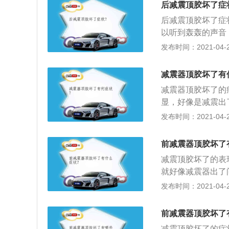
后减震顶胶坏了症
用寿命。
后减震顶胶坏了症
以听到轰轰的声音
打直了不会走直线
发布时间：2021-04-26
盘会感觉到震动。
减震器顶胶坏了有
减震器顶胶坏了的
显，好像是减震出
变为倾斜也就是说
发布时间：2021-04-26
地打方向是会发出
左右来；5、也是
前减震器顶胶坏了
减震顶胶坏了的表
就好像减震器出了
变斜，也就是直线
发布时间：2021-04-26
就是在原地打方向
前减震器顶胶坏了
减震顶胶坏了的症