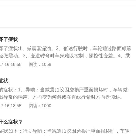
坏了症状
坏了症状:1、减震器漏油。2、低速行驶时，车轮通过路面颠簸
轻微震动。3、变道转弯时车身难以控制，操控性变差。4、乘
、方向变为倾斜也就是说在直线行驶时方向盘是歪的，打直了
 16:18:55
阅读：1058
原地转动方向盘发出异响。7、胎噪变大、车子跑偏等现象。解
修站或4S店更换车子前减震器顶胶。以下是关于汽车减震器的
症状
车的减震器也称为悬挂，由弹簧和减震器共同组成。减震器并
的症状：1、异响：当减震顶胶因磨损严重而损坏时，车辆减
的重量，而是用来抑制弹簧吸震后反弹时的震荡和吸收路面冲
出异常的响声。方向变为倾斜或在直线行驶时方向盘倾斜。
缓和冲击的作用，将大能量一次冲击变为小能量多次冲击，而
减震顶胶出现损坏时，车辆方向可能会出现轻微的偏移，难以
 16:18:55
阅读：1000
小能量多次冲击减少。2、如果开过减振器已坏掉的车，就可
度低等现象。3、噪音变大：由于缺少了顶胶的缓冲，减震器
一坑洞、起伏后余波荡漾的弹跳，而减振器正用来抑制这种弹
便会将吸收到的震动和冲击毫无保留的由车架传导至驾乘室。
无法控制弹簧的反弹，汽车遇到崎岖的路面时将会产生严重的
什么症状？
：即便减震器没有工作，由于顶胶的过度磨损和损坏，在原地
因为弹簧上下的震荡而造成轮胎抓地力和循迹性的丧失。
症状如下：行驶异响：当减震顶胶因磨损严重而损坏时，车辆
出非常明显的异响。解决方法：出现以上症状应立即去4s店更