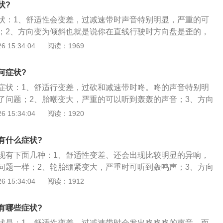
状?
状：1、舒适性会变差，过减速带时声音特别明显，严重的可
；2、方向变为倾斜也就是说你在直线行驶时方向盘是歪的，
；3、在原地打方向是会发出吱吱的声音，严重的话握着方向
 15:34:04
阅读：1969
何症状?
症状：1、舒适行变差，过砍和减速带时咚。咚的声音特别明
了问题；2、胎嘲变大，严重的可以听到轰轰的声音；3、方向
你在直线行驶时方向盘是歪的，打直了不会走直线；4、在原
 15:34:04
阅读：1920
吱吱的声音。严重的方向盘也会感觉到。发出的声音会明显的
跑偏的一个原因；6、损坏严重回影响到减震器使用寿命。
有什么症状?
现有下面几种：1、舒适性变差、还会出现比较明显的异响，
问题一样；2、轮胎绷紧变大，严重时可听到轰鸣声；3、方向
行驶的时候，方向盘是歪的，打直了也走不了直线；4、还有
 15:34:04
阅读：1912
的时候会发出吱吱的声音，严重的时候方向盘还会很沉重。
有哪些症状?
状是：1、舒适性变差，过减速带时会发出咚咚咚的声音，而