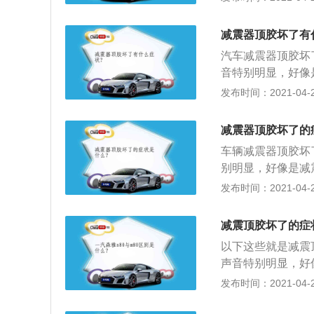
行驶时，方向盘是
减震器顶胶坏了有
汽车减震器顶胶坏
音特别明显，好像
音；3、方向变为
发布时间：2021-04-27
线；4、在原地打
声音会明显的左右
减震器顶胶坏了的
寿命。
车辆减震器顶胶坏
别明显，好像是减
方向变为倾斜也就
发布时间：2021-04-27
在原地打方向是会
显的左右来；5、
减震顶胶坏了的症
以下这些就是减震
声音特别明显，好
音；3、方向变为
发布时间：2021-04-26
线；4、在原地打
声音会明显的左右