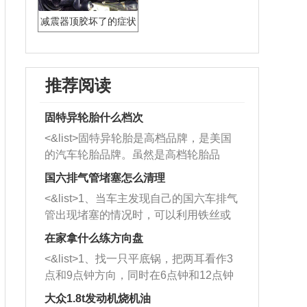
减震器顶胶坏了的症状
推荐阅读
固特异轮胎什么档次
<&list>固特异轮胎是高档品牌，是美国
的汽车轮胎品牌。虽然是高档轮胎品
牌，但是中高低端的轮胎都有生产，这
国六排气管堵塞怎么清理
也是为了更好的开拓市场。
<&list>1、当车主发现自己的国六车排气
管出现堵塞的情况时，可以利用铁丝或
者是细棍，直接将杂物给取出来，如果
在家拿什么练方向盘
堵塞情况比较严重，也可以采取应急措
<&list>1、找一只平底锅，把两耳看作3
施。 <&list>2、直接利用木棍将所有的
点和9点钟方向，同时在6点钟和12点钟
杂物推到排气管里面的位置处，然后将
方向做一个标记。 <&list>2、双手握住
三元催化器拆解开，就可以将堵塞的东
大众1.8t发动机烧机油