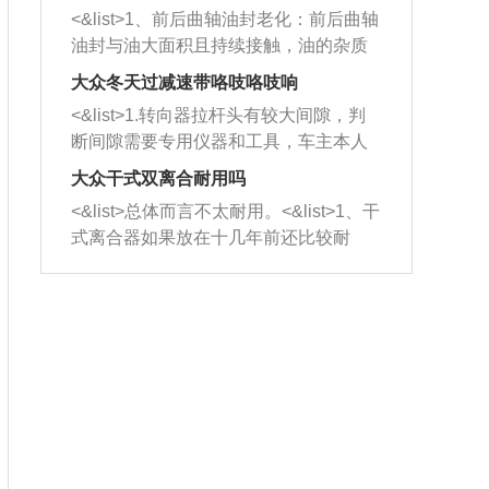
平底锅两耳，然后往左打半圈、一圈、
西取出来。但如果是因为积碳过多引起
<&list>1、前后曲轴油封老化：前后曲轴
一圈半的练习，往右同样也要打相同的
的堵塞，就需要将三元催化器泡在草酸
油封与油大面积且持续接触，油的杂质
圈数。 <&list>3、最后强调要反复练
中进行清洗。 <&list>3、也可以利用清
和发动机内持续温度变化使其密封效果
习，这样就可以形成肌肉记忆，在真实
大众冬天过减速带咯吱咯吱响
洗剂对堵塞的情况得到解决，将清洗剂
逐渐减弱，导致渗油或漏油。<&list>2、
驾驶车辆时，不需要记忆也能打好方
放在燃油箱中，与燃油混合后，车辆启
<&list>1.转向器拉杆头有较大间隙，判
活塞间隙过大：积碳会使活塞环与缸体
向。
动时，就可以和汽油一起进入到燃烧
断间隙需要专用仪器和工具，车主本人
的间隙扩大，导致机油流入燃烧室中，
室，最后形成废气排出，就可以让三元
无法制作，需要将车辆送到修理厂或4s
造成烧机油。<&list>3、机油粘度。使用
大众干式双离合耐用吗
催化器得到清洗，排气管堵塞的情况就
店；<&list>2.车辆半轴套管防尘罩破
机油粘度过小的话，同样会有烧机油现
<&list>总体而言不太耐用。<&list>1、干
能够得到解决。
裂，破裂后会出现漏油现象，使半轴磨
象，机油粘度过小具有很好的流动性，
式离合器如果放在十几年前还比较耐
损严重，磨损的半轴容易损坏，产生异
容易窜入到气缸内，参与燃烧。<&list>
用，但是由于现在的汽车发动机动力输
响；<&list>3.稳定器的转向胶套和球头
4、机油量。机油量过多，机油压力过
出越来越高，使得干式离合器散热不足
老化，一般是使用时间过长造成的。解
大，会将部分机油压入气缸内，也会出
的缺陷也逐渐暴露出来。<&list>2、由于
决方法是更换新的质量好的转向橡胶套
现烧机油。<&list>5、机油滤清器堵塞：
干式双离合的工作环境暴露在空气中，
和球头。
会导致进气不畅，使进气压力下降，形
而离合器的散热也是通离合器罩上面的
成负压，使机油在负压的情况下吸入燃
几个小孔来进行散热。但是在行驶过程
烧室引起烧机油。<&list>6、正时齿轮或
中变速箱需要换挡，就不得不使得离合
链条磨损：正时齿轮或链条的磨损会引
器频繁工作。<&list>3、长时间的低速行
起气阀和曲轴的正时不同步。由于轮齿
驶以及过于频繁的启停，导致离合器的