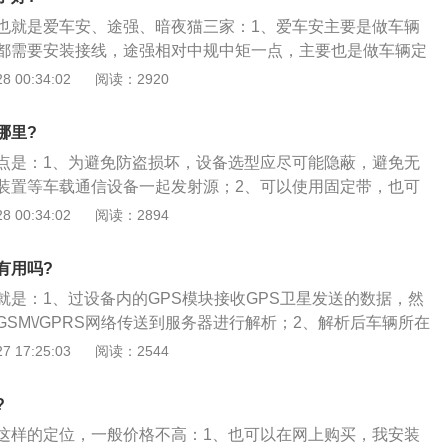
也就是爱车安、途强、暗夜猫三家：1、爱车安主要是做车辆
都需要安装接线，途强相对中规中矩一点，主要也是做车辆定
下暗夜猫的产品要多一些，有充电宝款的，还有带录音录像拍
 00:34:02
阅读：2920
夜猫的产品只有打火机一半大，应该是目前市面体积最小的
比较推荐。
哪里?
点是：1、为避免防盗损坏，设备选型应尽可能隐蔽，避免无
装置等车载通信设备一起发射源；2、可以使用固定带，也可
内置GSM天线和GPS天线，安装时应保证正面朝上（面向天
 00:34:02
阅读：2894
允许的情况下，可安装两个GPS定位仪，小偷拆下一个后要转
另一个。
有用吗?
就是：1、过设备内的GPS模块接收GPS卫星发送的数据，然
SM\/GPRS网络传送到服务器进行解析；2、解析后车辆所在
、高度、速度、时间等信息就出来了，我们就能在手机或者电
 17:25:03
阅读：2544
置了；3、要配置SIM卡这下清楚了吧，就是为了传输数据。
?
这样的定位，一般价格不高：1、也可以在网上购买，我安装