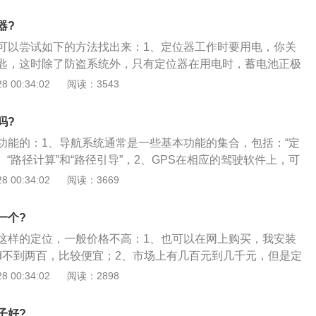
还会有较大差异；3、需要注意的是汽车点火发动的瞬间，启
击烧毁车充保险丝的风险，最好在汽车启动的时候，不要在点
器?
动后再连接。这是谷米爱车安的客服告诉我的，希望能帮到
可以尝试如下的方法找出来：1、定位器工作时要用电，你关
匙，这时除了防盗系统外，只有定位器在用电时，蓄电池正极
可以找出来了；2、定位器有一个发射器，也可以用高频无线
 00:34:02
阅读：3543
点，一般隐藏在仪表板下，音响背后、行李箱隐蔽处等，不难
把车开进集装箱内，关上集装箱门，定位信号不能发出，然后
吗?
可以找到的。
功能的：1、导航系统通常是一些基本功能的集合，包括：“定
”、“路径计算”和“路径引导”，2、GPS在相应的驾驶软件上，可
路线和车辆位置等信息，不能实现录音，图像等功能；3、如
 00:34:02
阅读：3669
，你也可以在车内安装一个窃听器。
一个?
这样的定位，一般价格不高：1、也可以在网上购买，我安装
2d不到两百，比较便宜；2、市场上有几百元到几千元，但是定
就要看你怎么选择了；3、建议购买研发厂家生产的，后期有
 00:34:02
阅读：2898
设备需要后期维护的。
子好?