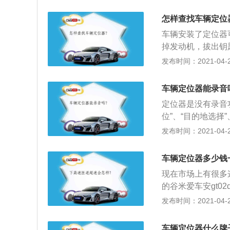
不同，使用不同，
动电流很大，有冲
怎样查找车辆定位
烟器上插车充，启
车辆安装了定位器
你。
掉发动机，拔出钥
外接的陌生电线就
发布时间：2021-04-28
探测仪检查安装地
找到的；3、可以
车辆定位器能录音
仔细检查，一定是
定位器是没有录音
位”、“目的地选择
以显示车辆的行驶
发布时间：2021-04-28
果想要有录音效果
车辆定位器多少钱
现在市场上有很多
的谷米爱车安gt0
位精准质量怎么样
发布时间：2021-04-28
技术保障，毕竟这
车辆定位器什么牌