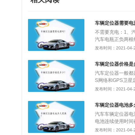
车辆定位器需要电
不需要充电：1、
汽车电瓶正负两根
打印中文地址报表
发布时间：2021-04-28
规蹈矩；2、无需
车辆在被偷，被盗
车辆定位器价格是
并实时跟踪定位车
汽车定位器一般都是
是车载防盗GPS
S网络和GPS卫
位、网络查询、远
2、具有里程统计
发布时间：2021-04-28
和导航；3、由于
的导航产品，也就
车辆定位器电池多
汽车车辆定位器电
电池连续使用时间
间用电池待机；2
发布时间：2021-04-28