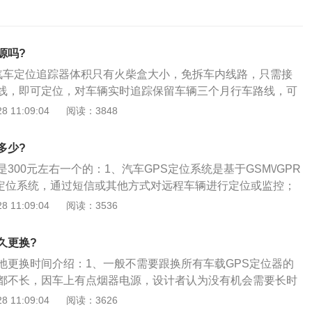
源吗?
汽车定位追踪器体积只有火柴盒大小，免拆车内线路，只需接
线，即可定位，对车辆实时追踪保留车辆三个月行车路线，可
，可对车辆自动实时定位，可分时段定时定位跟踪备案车的循
 11:09:04
阅读：3848
专业技师安装，傻瓜式操作，任何人5分钟即可搞定。如果目标
，被抢等紧急情况下，可用手机或电脑，查询车辆所在位置，
多少?
辆移动路线；3、汽车定位追踪器亦称汽车定位跟踪器，主要
300元左右一个的：1、汽车GPS定位系统是基于GSM\/GPR
定位产品。汽车定位追踪器的功能一般包括短信定位、定时定
星定位系统，通过短信或其他方式对远程车辆进行定位或监控；
程监听和远程锁车等。
、ACC检测功能、断电报警功能，其中主要用途就是定位监控
 11:09:04
阅读：3536
导航方面民用比较广，所以大家一提起车载GPS就是汽车里用
是汽车里用的车载或便携的GPS导航仪。
久更换?
池更换时间介绍：1、一般不需要跟换所有车载GPS定位器的
都不长，因车上有点烟器电源，设计者认为没有机会需要长时
、电池只做备用，不插电源连续使用一般只有几个小时，型号
 11:09:04
阅读：3626