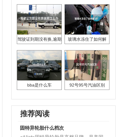
驾驶证到期没有换,逾期
玻璃水冻住了如何解
怎么办??
决？
bba是什么车
92号95号汽油区别
推荐阅读
固特异轮胎什么档次