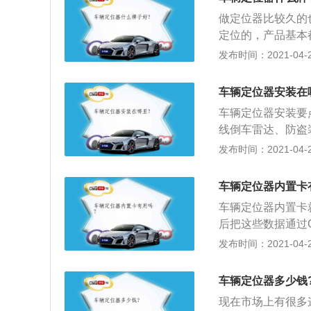
做定位器比较久的
定位的，产品基本
位的；2、相比之
发布时间：2021-04-28
照功能的；3、暗
吧，质量还不错，
车辆定位器安装在
车辆定位器安装要
线倒车雷达、防盗
以用魔术贴，装置
发布时间：2021-04-28
空）；3、在条件
身，往往不会去找
车辆定位器内置卡
车辆定位器内置卡
后把这些数据通过G
地理位置的经纬度
发布时间：2021-04-27
脑上查看车辆的位
车辆定位器多少钱
现在市场上有很多