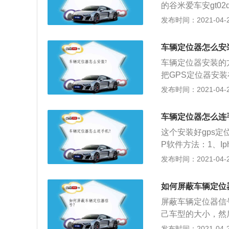
的谷米爱车安gt0
位精准质量怎么样
发布时间：2021-04-27
技术保障，毕竟这
车辆定位器怎么安
车辆定位器安装的
把GPS定位器安
装定位器；二是因
发布时间：2021-04-26
这个位置足够隐蔽
装的位置就有很多
车辆定位器怎么连
挡住GPS定位器
这个安装好gps定
会影响定位效果。
P软件方法：1、Ip
多人都不会想到备
线下载使用谷米汽
发布时间：2021-04-26
说还是足够安全的
用宝、360、豌
不是放在后备箱内
索”汽车在线”即
车载定位器信号造
如何屏蔽车辆定位
机接收太空的GP
屏蔽车辆定位器信
\/CDMA等无线
己车型的大小，然
M\/GPRS汽车
八门，种类特别多
发布时间：2021-04-26