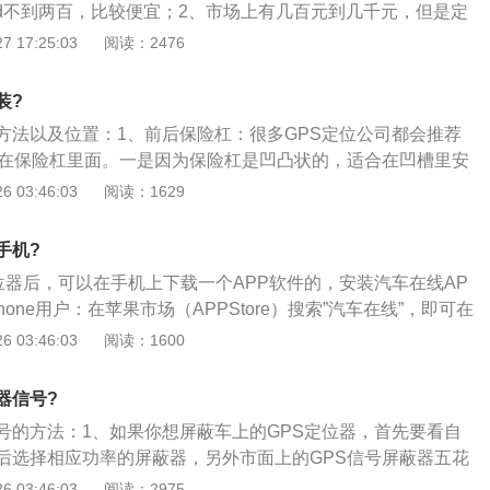
2d不到两百，比较便宜；2、市场上有几百元到几千元，但是定
就要看你怎么选择了；3、建议购买研发厂家生产的，后期有
 17:25:03
阅读：2476
设备需要后期维护的。
装?
方法以及位置：1、前后保险杠：很多GPS定位公司都会推荐
装在保险杠里面。一是因为保险杠是凹凸状的，适合在凹槽里安
为无线GPS定位器一吸在保险杠内，是很难被人看到的，所以
 03:46:03
阅读：1629
，也足够安全；2、后备箱内：汽车的后备箱都会很大，可安
。有的司机也会在后备箱内铺上一层毯子，这些毯子完全足够
手机?
不被人发现了，并且，后备箱内的卫星信号也是比较畅通的，不
位器后，可以在手机上下载一个APP软件的，安装汽车在线AP
后备箱附近的尾灯旁也是一个不错的安装点；3、备胎里：很
hone用户：在苹果市场（APPStore）搜索”汽车在线”，即可在
胎里竟然还会藏着一个GPS定位器，所以可见这个位置目前来
车在线APP客户端；2、安卓系统用户：在安智市场、腾讯应
 03:46:03
阅读：1600
。不过要提醒车友的是：这个备胎最好是挂在车尾的备胎，而
豆荚、机锋、搜索引擎、安卓市场、小米，应用汇等市场上搜
的备胎。因为后备箱+备胎+备胎铁箱中间的铁层太多了，会对
可使用谷米汽车在线APP客户端；3、汽车跟踪器是通过跟踪器主
成非常大的影响。
器信号?
S信号，将GPS信号分析后计算出自己的大地坐标，再通过GSM
号的方法：1、如果你想屏蔽车上的GPS定位器，首先要看自
网络将自己的位置报告的监控中心的一种定位设备；4、GPS\/GS
后选择相应功率的屏蔽器，另外市面上的GPS信号屏蔽器五花
定位器，插中国移动卡，信号相对比较强，定位的时候接收GPS信
，价格从一两百到上千元不等，所以你怎么去区分它，如何选
 03:46:03
阅读：2975