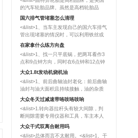
<&list>固特异轮胎是高档品牌，是美国
的汽车轮胎品牌。虽然是高档轮胎品
牌，但是中高低端的轮胎都有生产，这
国六排气管堵塞怎么清理
也是为了更好的开拓市场。
<&list>1、当车主发现自己的国六车排气
管出现堵塞的情况时，可以利用铁丝或
者是细棍，直接将杂物给取出来，如果
在家拿什么练方向盘
堵塞情况比较严重，也可以采取应急措
<&list>1、找一只平底锅，把两耳看作3
施。 <&list>2、直接利用木棍将所有的
点和9点钟方向，同时在6点钟和12点钟
杂物推到排气管里面的位置处，然后将
方向做一个标记。 <&list>2、双手握住
三元催化器拆解开，就可以将堵塞的东
大众1.8t发动机烧机油
平底锅两耳，然后往左打半圈、一圈、
西取出来。但如果是因为积碳过多引起
<&list>1、前后曲轴油封老化：前后曲轴
一圈半的练习，往右同样也要打相同的
的堵塞，就需要将三元催化器泡在草酸
油封与油大面积且持续接触，油的杂质
圈数。 <&list>3、最后强调要反复练
中进行清洗。 <&list>3、也可以利用清
和发动机内持续温度变化使其密封效果
习，这样就可以形成肌肉记忆，在真实
大众冬天过减速带咯吱咯吱响
洗剂对堵塞的情况得到解决，将清洗剂
逐渐减弱，导致渗油或漏油。<&list>2、
驾驶车辆时，不需要记忆也能打好方
放在燃油箱中，与燃油混合后，车辆启
<&list>1.转向器拉杆头有较大间隙，判
活塞间隙过大：积碳会使活塞环与缸体
向。
动时，就可以和汽油一起进入到燃烧
断间隙需要专用仪器和工具，车主本人
的间隙扩大，导致机油流入燃烧室中，
室，最后形成废气排出，就可以让三元
无法制作，需要将车辆送到修理厂或4s
造成烧机油。<&list>3、机油粘度。使用
大众干式双离合耐用吗
催化器得到清洗，排气管堵塞的情况就
店；<&list>2.车辆半轴套管防尘罩破
机油粘度过小的话，同样会有烧机油现
<&list>总体而言不太耐用。<&list>1、干