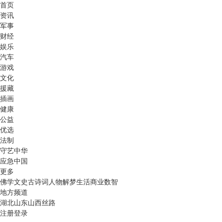
首页
资讯
军事
财经
娱乐
汽车
游戏
文化
援藏
插画
健康
公益
优选
法制
守艺中华
应急中国
更多
佛学
文史
古诗词
人物
解梦
生活
商业
数智
地方频道
湖北
山东
山西
丝路
注册
登录