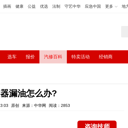
插画
健康
公益
优选
法制
守艺中华
应急中国
更多
地
选车
报价
汽修百科
特卖活动
经销商
器漏油怎么办?
3:03
原创
来源：中华网
阅读：2853
咨询技师