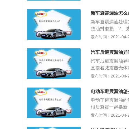
封和密封垫圈发生
出来。如果有发夹
新车避震漏油怎么
过大，减震器活塞
新车避震漏油处理
3、如果避震器没
致油封磨损；2、
损坏、脱焊、断裂
磨损漏油；3、减
发布时间：2021-04-25
活塞与气缸之间的
主在喷底盘装甲的
瓣和阀座是否紧密
磨损漏油；5、控
换零件。
汽车后避震漏油异
位是需要严格密封
汽车后避震漏油异
直接看减震器壳体
时，当车轮通过道
发布时间：2021-04-25
响与其他底盘不同
有经验的驾驶员可
电动车避震漏油怎
的悬挂部分的上方
电动车避震漏油的
漏油到了后期的症
根后避震一起换新
有办法修复。
避震；2、后避震
发布时间：2021-04-25
时间长了容易引起
用来支持车身的重