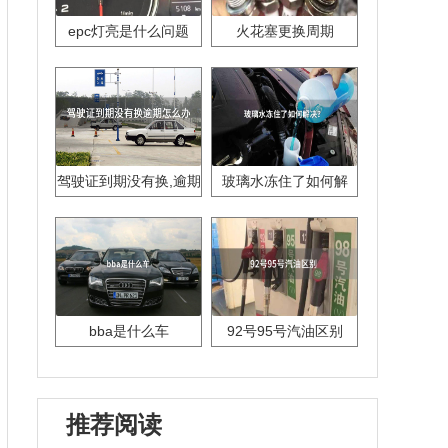
epc灯亮是什么问题
火花塞更换周期
驾驶证到期没有换,逾期
玻璃水冻住了如何解
怎么办??
决？
bba是什么车
92号95号汽油区别
推荐阅读