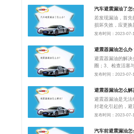
后，油液从微细的
常;上下的颤动不
震器。6、油封正
汽车避震漏油了怎
要非得去4S店更
了密封能力，建议
若发现漏油，首先
原厂的便宜，质量
震器遮好，装甲附
损坏失效，应更换
器上的装甲图层。
有发卡或轻重不一
发布时间：2023-07-17
在受到异常冲击后
连杆有无弯曲，活
制造避震器时所采
症状的介绍：1、
避震器漏油怎么办
封正常老化，并失
震器外壳，如果不
附着在减震器活塞
避震器漏油的解决
适当的润滑油，再
换关键还是要看漏
圈；3、检查活塞
则，说明减震器失
是如果减震器漏油
有无弯曲，活塞连
发布时间：2023-07-17
两次，则说明减震
漏油，只要减震器
的部件。避震器是
比较剧烈，说明减
响。反应到驾驶体
为：1、液压式避
台钳上，用力拉压
避震器漏油怎么解
重的话在较大的坑
时耗散能量的特性
向下压时的阻力，
避震器漏油是无法
震效果好、工作寿
坏，应进行修复或
封老化引起的，避
严重的漏油现象，
发布时间：2023-07-17
手按照规定力矩将
定位，可以防止汽
汽车前避震漏油怎