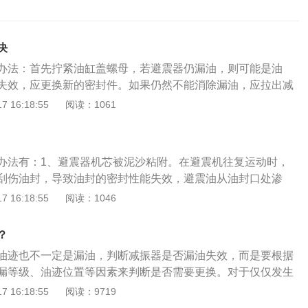
决
办法：首先拧紧油缸盖螺母，若避震器仍漏油，则可能是油
失效，应更换新的密封件。如果仍然不能消除漏油，应拉出减
卡或轻重不一时，再进一步检查活塞与缸筒间的间隙是否过
 16:18:55
阅读：1061
杆有无弯曲，活塞连杆表面和缸筒是否有划伤或拉痕。避震器
到凹凸路面引起的震动，使乘坐舒适，其分为：1、液压式避
可压缩性以及液体在压缩时吸收能量和流动时耗散能量的特
办法有：1、避震器机芯被泥沙粘附。在避震机往复运动时，
消除震动的目的；2、机械式避震器：具有减震效果好、工作
刮伤油封，导致油封的密封性能失效，避震油从油封口处渗
比高的特点。
避震器机芯上的泥沙。2、避震器在受到异常冲击后，避震机
 16:18:55
阅读：1046
封出现配合缝隙，这样同样会令油封的密封性能失效。这类情
要受到与避震机不是轴向平衡的力的麦佛逊式避震器。建议及
？
、由于安装和调教的不正确。避震器在使用过程中出现完全拉
油迹也不一定是漏油，判断减振器是否漏油失效，而是要根据
冲撞式自润轴承变形，进而令油封损坏而漏油。建议及时重新
漏等级、油迹位置等因素来判断是否需要更换。对于仅仅发生
厂家制造避震器时所采用的油封质量不过关。建议及时更换正
，可以不用更换。以下是扩展资料：判断是否失效：当怀疑减
 16:18:55
阅读：9719
器。5、避震机芯涂层平整度不过关。在受到避震油的压力之
放在平坦处，用力压动车身,车身能回弹不多于2-3次，属于正