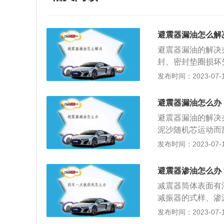
避震器漏油怎么解
避震器漏油的解决
封、密封垫圈损坏
震杆，若感到有发
发布时间：2023-07-17
大，避震器活塞连
是用于吸收车轮遇
避震器漏油怎么办
震器：利用液体的
避震器漏油的解决
性，实现减少或者
泥沙随机芯运动而
寿命长、性能价格
出。建议及时清理
发布时间：2023-07-17
芯弯曲变形。令油
况主要发生在经常
避震器渗油怎么办
时更换避震器。3
减震器筒体表面有
伸以致活塞到顶，
减振器的式样、渗
调教避震器。4、
轻微渗漏的减振器
发布时间：2023-07-17
规厂家生产的避震
振器失效时，将车