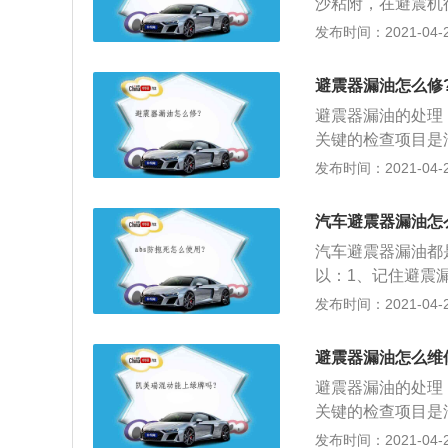
沙粘附，在避震机
正常；上下的颤动
能失效，避震油从
发布时间：2021-04-28
全程推拉5—8次
变形，令油封出现
进行判断：感觉判
主要发生在经常要
力异常（或充气减
避震器漏油怎么修
安装和调教的不正
的，不同的厂家有
避震器漏油的处理
自润轴承变形，进
是可以免费跟换的
关键的检查项目是
过关。
件，4S店很暴力
松动；2、如果发
发布时间：2021-04-28
绝对不比原厂的差
封和密封垫圈发生
出来。如果有发夹
汽车避震器漏油怎
过大，减震器活塞
汽车避震器漏油都
3、如果避震器没
以：1、记住避震
损坏、脱焊、断裂
适性；3、如果避
发布时间：2021-04-28
活塞与气缸之间的
瓣和阀座是否紧密
换零件。
避震器漏油怎么维
避震器漏油的处理
关键的检查项目是
松动；2、如果发
发布时间：2021-04-27