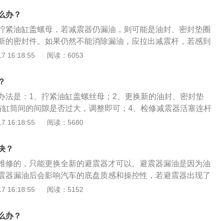
配合缝隙中渗漏。建议及时检查更换避震器机芯图层平整的避
能很快停止，怀疑减振器失效。如果已经出质保期，你也没有必
常老化，并失去密封能力。避震器油封使用寿命到了年限失去
么办？
换原厂件，4S店很暴力。你可以买其他大公司产的产品，价格比
及时更换新的避震器油封。7、在喷淋底盘装甲时，没有把避
拧紧油缸盖螺母，若减震器仍漏油，则可能是油封、密封垫圈
也绝对不比原厂的差。
着在减震器活塞杆上，导致油封磨损漏油。建议及时清理避震
新的密封件。如果仍然不能消除漏油，应拉出减震杆，若感到
避震器漏油的原因有：1、避震器机芯被泥沙粘附。2、避震器
时，再进一步检查活塞与缸筒间的间隙是否过大，减震器活塞
 16:18:55
阅读：6053
，避震机芯弯曲变形。3、由于安装和调教的不正确。4、厂家
塞连杆表面和缸筒是否有划伤或拉痕。以下是汽车减震器损坏
用的油封质量不过关。5、避震机芯涂层平整度不过关。6、油
使汽车在道路条件较差的路面上行驶10公里后停车，用手摸减
？
去密封能力。7在喷淋底盘装甲时，没有把避震器遮好，装甲
够热，说明减震器内部无阻力，减震器不工作。此时，可加入
杆上，导致油封磨损漏油。汽车减震器漏油是否有必要及时更
办法是：1、拧紧油缸盖螺丝母；2、更换新的油封、密封垫
进行试验，若外壳发热，则为减震器内部缺油，应加足油，否
油的程度是否严重，如果只是轻微渗油的话大可不必更换，但
与缸筒间的间隙是否过大，调整即可；4、检修减震器活塞连杆
效。2、用力按下保险杠，然后松开，如果汽车跳跃不超过一
比较严重，就得及时进行更换了。不管是轻微的渗油还是严重
杆表面和缸筒是否有划伤或拉痕，根据情况采取修理和更换新
 16:18:55
阅读：5680
器工作良好。3、当汽车缓慢行驶而紧急制动时，若汽车震动
内部的油液出现渗漏减少，就会对其滤震的阻力造成一定的影
用于吸收车轮遇到凹凸路面引起的震动，使乘坐舒适，其分
震器有问题。4、拆下减震器将其直立，并把下端连接环夹于
验上就会感觉车辆悬架变软，甚至出现松散，异响等问题。严
震器：利用液体的可压缩性以及液体在压缩时吸收能量和流动
减震杆数次，此时应有稳定的阻力，往上拉复原的阻力应大于
决？
洼路面减震器还极有可能因触底损坏。
，实现减少或者消除震动的目的；2、机械式避震器：具有减
如阻力不稳定或无阻力，可能是减震器内部缺油或阀门零件损
维修的，只能更换全新的避震器才可以。避震器漏油是因为油
命长、性能价格比高的特点。
更换零件。
震器漏油后会影响汽车的底盘质感和操控性，若避震器出现了
要立即更换。在安装避震器的过程中，需要使用专业的扭力扳
 16:18:55
阅读：5152
螺丝拧紧，并且在安装好新的避震器之后，给汽车做一下四轮
车出现跑偏和轮胎偏磨的现象。避震器要选择原厂的产品，若
么办？