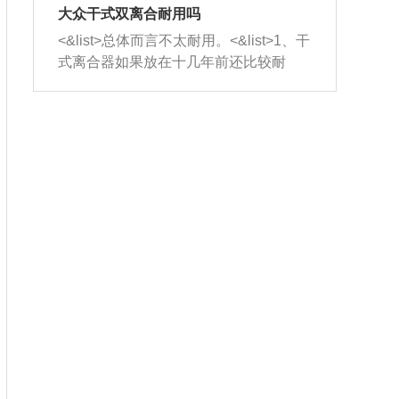
室，最后形成废气排出，就可以让三元
无法制作，需要将车辆送到修理厂或4s
造成烧机油。<&list>3、机油粘度。使用
大众干式双离合耐用吗
催化器得到清洗，排气管堵塞的情况就
店；<&list>2.车辆半轴套管防尘罩破
机油粘度过小的话，同样会有烧机油现
<&list>总体而言不太耐用。<&list>1、干
能够得到解决。
裂，破裂后会出现漏油现象，使半轴磨
象，机油粘度过小具有很好的流动性，
式离合器如果放在十几年前还比较耐
损严重，磨损的半轴容易损坏，产生异
容易窜入到气缸内，参与燃烧。<&list>
用，但是由于现在的汽车发动机动力输
响；<&list>3.稳定器的转向胶套和球头
4、机油量。机油量过多，机油压力过
出越来越高，使得干式离合器散热不足
老化，一般是使用时间过长造成的。解
大，会将部分机油压入气缸内，也会出
的缺陷也逐渐暴露出来。<&list>2、由于
决方法是更换新的质量好的转向橡胶套
现烧机油。<&list>5、机油滤清器堵塞：
干式双离合的工作环境暴露在空气中，
和球头。
会导致进气不畅，使进气压力下降，形
而离合器的散热也是通离合器罩上面的
成负压，使机油在负压的情况下吸入燃
几个小孔来进行散热。但是在行驶过程
烧室引起烧机油。<&list>6、正时齿轮或
中变速箱需要换挡，就不得不使得离合
链条磨损：正时齿轮或链条的磨损会引
器频繁工作。<&list>3、长时间的低速行
起气阀和曲轴的正时不同步。由于轮齿
驶以及过于频繁的启停，导致离合器的
或链条磨损产生的过量侧隙，使得发动
温度不断升高，而低速行驶时空气流动
机的调节无法实现：前一圈的正时和下
效率不高，无法将离合器中的热量有效
一圈可能就不一样。当气阀和活塞的运
的带走，导致离合器内部的温度不断升
动不同步时，会造成过大的机油消耗。
高，加速离合器的磨损。
解决方法：更换正时齿轮或链条。<&list
>7、内垫圈、进风口破裂：新的发动机
设计中，经常采用各种由金属和其他材