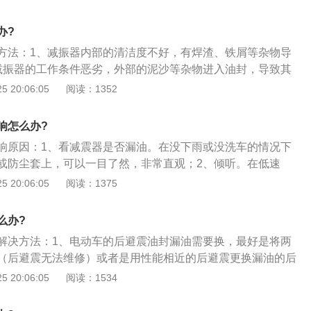
故障。应该更换新的封条。如果漏油不能消除，应将减震器拔
或重量不等于重量，则进一步检查活塞与气缸之间的间隙是否
办?
杆是否弯曲，以及活塞杆表面。气缸上是否有划痕或拉痕；
方法：1、减振器内部的清洁度不好，有焊渣、铁屑等杂物导
有漏油，检查避震器的连接销、连杆、连接孔、橡胶衬套是否
减振器的工作条件恶劣，外部的泥沙等杂物进入油封，导致其
或脱落。如果上述检查正常，则应进一步分解减震器，以检查
振器油封的密封唇口老化，失去密封功能；4、还有就是有的车
 20:06:05
阅读：1352
间隙是否过大，气缸是否有任何应变，阀门是否密封良好，阀
时候，没有将减振器遮好，装甲附在减振器活塞杆上导致油封
配合，以及减震器的延长弹簧是否太软或断裂。适当修理或更
制活塞运动的支杆需要在金属管的一端延长出来，那么这个部
响怎么办?
的，一般的漏油都与这里的密闭不严有直接的关系。
响原因：1、看减震器是否漏油。在没下雨或没洗车的情况下
或防尘套上，可以一目了然，非常直观；2、倾听。在低速
路的凸起部分或有轻微的振动时，就有一个声音，减震器的异
 20:06:05
阅读：1375
，很沉闷，假如前减震器方向盘上还有明显的震感，寻找一位
以非常准确是那个悬挂发出的；3、还有就是用手压每个车轮
么办?
，比如压前后翼子板，有故障的减震器压着偏硬，这是减震器
解决方法：1、电动车的后避震油封漏油需要换，最好是将两
状，这要有经验的维修技师才能判断；减震器故障只更换，没
（后避震无法维修）或者是用性能相近的后避震更换漏油的后
漏油后会影响车辆的操控性能；由于后平叉两边阻尼不一样，
 20:06:05
阅读：1534
后平叉疲劳断裂，对于此类故障应该重视；3、避震器并不是
量而是用来抑制弹簧吸震后反弹时的震荡和吸收路面冲击的能