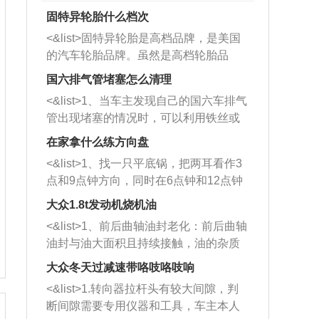
固特异轮胎什么档次
<&list>固特异轮胎是高档品牌，是美国
的汽车轮胎品牌。虽然是高档轮胎品
牌，但是中高低端的轮胎都有生产，这
国六排气管堵塞怎么清理
也是为了更好的开拓市场。
<&list>1、当车主发现自己的国六车排气
管出现堵塞的情况时，可以利用铁丝或
者是细棍，直接将杂物给取出来，如果
在家拿什么练方向盘
堵塞情况比较严重，也可以采取应急措
<&list>1、找一只平底锅，把两耳看作3
施。 <&list>2、直接利用木棍将所有的
点和9点钟方向，同时在6点钟和12点钟
杂物推到排气管里面的位置处，然后将
方向做一个标记。 <&list>2、双手握住
三元催化器拆解开，就可以将堵塞的东
大众1.8t发动机烧机油
平底锅两耳，然后往左打半圈、一圈、
西取出来。但如果是因为积碳过多引起
<&list>1、前后曲轴油封老化：前后曲轴
一圈半的练习，往右同样也要打相同的
的堵塞，就需要将三元催化器泡在草酸
油封与油大面积且持续接触，油的杂质
圈数。 <&list>3、最后强调要反复练
中进行清洗。 <&list>3、也可以利用清
和发动机内持续温度变化使其密封效果
习，这样就可以形成肌肉记忆，在真实
大众冬天过减速带咯吱咯吱响
洗剂对堵塞的情况得到解决，将清洗剂
逐渐减弱，导致渗油或漏油。<&list>2、
驾驶车辆时，不需要记忆也能打好方
放在燃油箱中，与燃油混合后，车辆启
<&list>1.转向器拉杆头有较大间隙，判
活塞间隙过大：积碳会使活塞环与缸体
向。
动时，就可以和汽油一起进入到燃烧
断间隙需要专用仪器和工具，车主本人
的间隙扩大，导致机油流入燃烧室中，