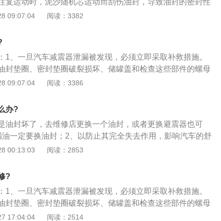
往复运动时，泥沙随机芯运动而刮伤油封，导致油封的密封性
不能很快停止，怀疑减振器失效；3、减振器在正立状态用手
油封口处渗出；2、避震器在受到异常冲击后，避震机芯弯曲
 09:07:04
阅读：3382
；（充气减振器推入后应自动伸长）以最后2-3次的推拉感觉来
配合缝隙，这样同样会令油封的密封性能失效；3、这类情况
断减振器阻尼力正常，减振器属于正常；感觉判断减振器阻尼
受到与避震机不是轴向平衡的力的麦佛逊式避震器；4、由于
振器活塞杆不反弹），减振器失效；4、减振器都有质保期
?
确，避震器在使用过程中出现完全拉伸以致活塞到顶，冲撞式
不同的规定，按公里数或者按年限，如果还在质保期内的话，
：1、一旦汽车减震器泄漏被发现，必须立即采取补救措施。
而令油封损坏而漏油。厂家制造避震器时所采用的油封质量不
。如果已经出质保期了，你也没有必要非得去4S店更换原厂
油封垫圈、密封垫圈破裂损坏、储罐盖和检查这些部件的螺母
的。你可以买其他大公司产的产品，价格比原厂的便宜，质量也
现漏油，先拧紧气缸盖螺母。如果减震器仍然漏油，可能是油
 09:07:04
阅读：3386
。
故障。应该更换新的封条。如果漏油不能消除，应将减震器拔
或重量不等于重量，则进一步检查活塞与气缸之间的间隙是否
么办?
杆是否弯曲，以及活塞杆表面。气缸上是否有划痕或拉痕；
是油封坏了，去维修店更换一个油封，或者更换避震器也可
有漏油，检查避震器的连接销、连杆、连接孔、橡胶衬套是否
漏油一定要换油封；2、以防止其完全失去作用，影响汽车的舒
或脱落。如果上述检查正常，则应进一步分解减震器，以检查
震失效，还会导致车辆偏离，这种情况需要更换整个避震器。
 00:13:03
阅读：2853
间隙是否过大，气缸是否有任何应变，阀门是否密封良好，阀
配合，以及减震器的延长弹簧是否太软或断裂。适当修理或更
修?
：1、一旦汽车减震器泄漏被发现，必须立即采取补救措施。
油封垫圈、密封垫圈破裂损坏、储罐盖和检查这些部件的螺母
现漏油，先拧紧气缸盖螺母。如果减震器仍然漏油，可能是油
 17:04:04
阅读：2514