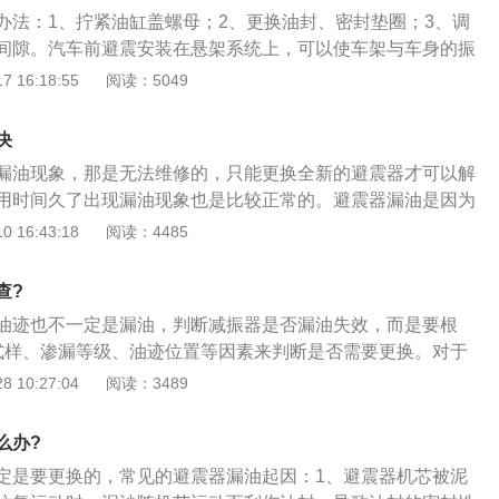
可以选择一些大品牌厂家生产的或适合车主的汽车使用的避震
办法：1、拧紧油缸盖螺母；2、更换油封、密封垫圈；3、调
间隙。汽车前避震安装在悬架系统上，可以使车架与车身的振
改善汽车行驶的平顺性和舒适性的目的。车辆的减震系统分类
 16:18:55
阅读：5049
器；2、弹簧减震器；3、空气式减震器；4、油液空气式减震
减震器。汽车减震器损坏的表现为减震器漏油、减震器异响、
决
效果变差。
漏油现象，那是无法维修的，只能更换全新的避震器才可以解
用时间久了出现漏油现象也是比较正常的。避震器漏油是因为
但是避震器漏油后会影响汽车的底盘质感和操控性。如果避震
 16:43:18
阅读：4485
油现象，建议立即更换。在安装避震器的过程中，建议使用专
规定力矩将螺丝拧紧。并且在安装好新的避震器之后，建议给
查?
位。因为拆装了避震器会导致四轮定位数据不准，所以建议做
油迹也不一定是漏油，判断减振器是否漏油失效，而是要根
样可以防止汽车出现跑偏和轮胎偏磨的现象。在选购避震器的
式样、渗漏等级、油迹位置等因素来判断是否需要更换。对于
原厂的产品，如果找不到原厂产品，可以选择一些大品牌厂家
的减振器，可以不用更换。另外，减振器在正常工作时会有渗
 10:27:04
阅读：3489
汽车使用的避震器。避震器关乎到汽车的舒适性和操控性，但
的。例如：对于前减振器这种支柱式减振器，油膜处于油封罩
损件，避震器长时间使用性能一定会下降。避震器性能下降后
况下，是不需用更换的。但是油漏至弹簧座以下的位置处或油
适性变差。在更换避震器的时候，建议将四个车轮的一起更换
么办?
下的位置或有滴状油液出现，则需要更换减振器；2、当怀疑
个或一对，这样也会影响汽车的操控性和舒适性。
定是要更换的，常见的避震器漏油起因：1、避震器机芯被泥
车放在平坦处，用力压动车身，车身能回弹不多于2-3次，属于