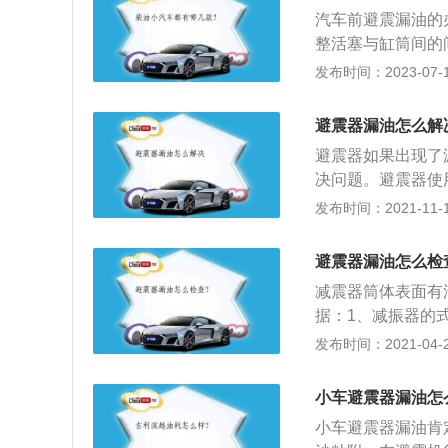
找不到原厂产品，
汽车前避震漏油的
器。
整活塞与缸筒间的
动迅速衰减，达到
发布时间：2023-07-17
为：1、橡皮减震
器；5、全油液式
避震器漏油怎么解
有侧滑迹象、减震
避震器如果出现了
决问题。避震器使
油封老化引起的。
发布时间：2021-11-10
器出现了严重的漏
业的扭力扳手按照
避震器漏油怎么检
汽车做一下四轮定
减震器筒体表面有
一下四轮定位，这
据：1、减振器的
时候，一定要选择
仅仅发生轻微渗漏
发布时间：2021-04-28
生产的适合自己的
油现象，这是正常
是避震器是一个易
和弹簧座之间的情
就会导致汽车的舒
小车避震器漏油怎
渗透至弹簧支架以
掉，不要只更换一
小车避震器漏油肯
减振器失效时，将