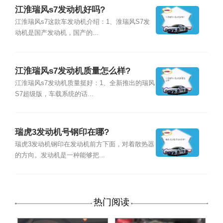
江淮瑞风s7发动机好吗?
江淮瑞风s7这款车发动机介绍：1、淮瑞风S7发
动机是国产发动机，国产的...
江淮瑞风s7发动机质量怎么样?
江淮瑞风s7发动机质量挺好：1、全新推出的瑞风
S7超级版，车载系统的话...
瑞虎3发动机号钢印在哪?
瑞虎3发动机钢印在发动机前方下面，对着散热器
的方向。发动机是一种能够把...
热门阅读