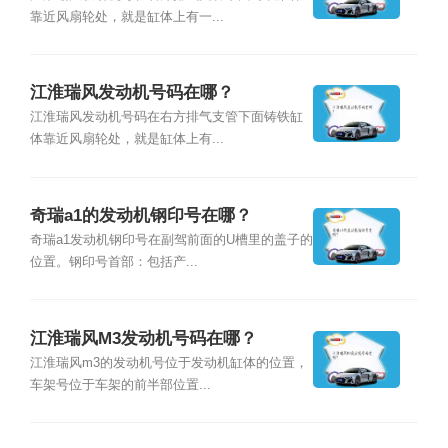
靠近风扇轮处，就是缸体上有一...
江淮瑞风发动机号码在哪？
江淮瑞风发动机号码在右方排气支管下面铸铁缸
体靠近风扇轮处，就是缸体上有...
奇瑞a1的发动机钢印号在哪？
奇瑞a1发动机钢印号在副驾前面的U槽里的盖子的
位置。钢印号首部：包括产...
江淮瑞风M3发动机号码在哪？
江淮瑞风m3的发动机号位于发动机缸体的位置，
车架号位于车架的前半部位置...