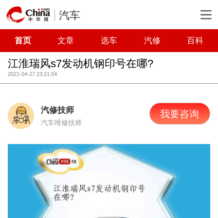
汽车
首页
文章
选车
汽修
百科
江淮瑞风s7发动机钢印号在哪?
2021-04-27 23:21:04
汽修技师
我要咨询
汽车维修技师