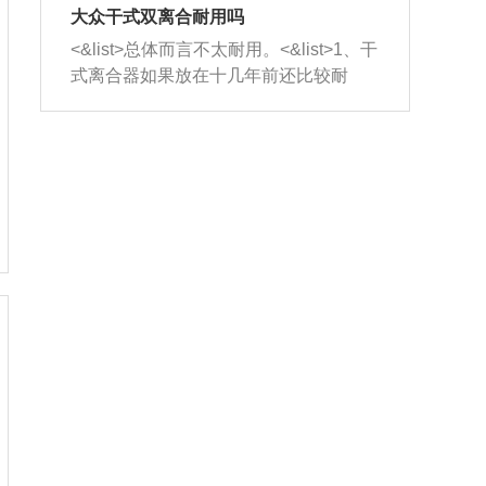
室，最后形成废气排出，就可以让三元
无法制作，需要将车辆送到修理厂或4s
造成烧机油。<&list>3、机油粘度。使用
大众干式双离合耐用吗
催化器得到清洗，排气管堵塞的情况就
店；<&list>2.车辆半轴套管防尘罩破
机油粘度过小的话，同样会有烧机油现
<&list>总体而言不太耐用。<&list>1、干
能够得到解决。
裂，破裂后会出现漏油现象，使半轴磨
象，机油粘度过小具有很好的流动性，
式离合器如果放在十几年前还比较耐
损严重，磨损的半轴容易损坏，产生异
容易窜入到气缸内，参与燃烧。<&list>
用，但是由于现在的汽车发动机动力输
响；<&list>3.稳定器的转向胶套和球头
4、机油量。机油量过多，机油压力过
出越来越高，使得干式离合器散热不足
老化，一般是使用时间过长造成的。解
大，会将部分机油压入气缸内，也会出
的缺陷也逐渐暴露出来。<&list>2、由于
决方法是更换新的质量好的转向橡胶套
现烧机油。<&list>5、机油滤清器堵塞：
干式双离合的工作环境暴露在空气中，
和球头。
会导致进气不畅，使进气压力下降，形
而离合器的散热也是通离合器罩上面的
成负压，使机油在负压的情况下吸入燃
几个小孔来进行散热。但是在行驶过程
烧室引起烧机油。<&list>6、正时齿轮或
中变速箱需要换挡，就不得不使得离合
链条磨损：正时齿轮或链条的磨损会引
器频繁工作。<&list>3、长时间的低速行
起气阀和曲轴的正时不同步。由于轮齿
驶以及过于频繁的启停，导致离合器的
或链条磨损产生的过量侧隙，使得发动
温度不断升高，而低速行驶时空气流动
机的调节无法实现：前一圈的正时和下
效率不高，无法将离合器中的热量有效
一圈可能就不一样。当气阀和活塞的运
的带走，导致离合器内部的温度不断升
动不同步时，会造成过大的机油消耗。
高，加速离合器的磨损。
解决方法：更换正时齿轮或链条。<&list
>7、内垫圈、进风口破裂：新的发动机
设计中，经常采用各种由金属和其他材