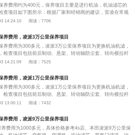
门这些地方形成积炭，这些杂质就会附着在节气门上，长期积
保养费用约为400元，保养项目主要是进行机油，机油滤芯的
引起发动机加速不力，油耗增加，怠速不稳，转速忽高忽低。
检查项目如下图所示：根据厂家和经销商的建议，雷凌在常规
成机油（规格：SM级5W-30，价格：228元/桶/4L）。考虑
 14:24:10
阅读：7706
比较长，车辆更需要呵护，所以我们也建议大家使用过程中用
一次的保养即为大保养，即为8万公里保养，费用为1469元。
保养费用，凌派3万公里保养项目
池的检查更换：从使用和保养的角度来说，无论你车上装的是
保养费用为300多元，凌派3万公里保养项目为更换机油机滤，
普通蓄电池，正常使用寿命都在2-3年左右。蓄电池的检查主用
，检查项目包括前后制动、悬架、转动轴防尘套、转向横拉杆
个是电压，第二个是启动电流。而且进行检查最好是在冷车状
、所有液面及油液状态等，配件的更换以及多个项目的检查。
 14:21:09
阅读：7525
压低于12V说明电池即将需要更换了。
切实的检查油液（发动机机油、冷却液、变速器油和制动液）
事项：1、要时常注意对汽车的滤清器进行清洁。不要小看它，
保养费用，凌派1万公里保养项目
车耗油情况。在汽车内燃机使用过程中，灰尘等杂质将不断混
保养费用为300多元，凌派1万公里保养项目为更换机油机滤，
气及燃烧的废气对机油的氧化作用，会使机油逐渐产生胶质或
。检查项目包括前后制动、悬架、转动轴防尘套、转向横拉杆
加速零件的磨损，而且易造成油路堵塞。所以要定期地对汽车
、所有液面及油液状态等，配件的更换以及多个项目的检查。
 13:00:11
阅读：7432
，直到你换个新的空气滤清器。 2、雨天洗车不仅是因为车
切实的检查油液（发动机机油、冷却液、变速器油和制动液）
为了保护车漆。雨天还是要洗车的，那些注意养车的车主会经
事项：1、要时常注意对汽车的滤清器进行清洁。不要小看它，
以去除黏附在车漆表面上的尘土、柏油、树脂等，保持漆面光
保养费用，凌派9万公里保养项目
车耗油情况。在汽车内燃机使用过程中，灰尘等杂质将不断混
油性保护膜打在漆面上，还可防止雨水直接腐蚀漆面。而且最
养费用为1000多元，具体价格参考4s店。本田凌派9万公里保
气及燃烧的废气对机油的氧化作用，会使机油逐渐产生胶质或
，长期坚持自己动手洗车，的确可以节省不少的花销。