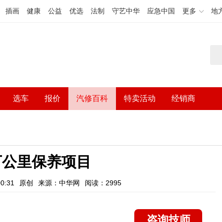
插画
健康
公益
优选
法制
守艺中华
应急中国
更多
地
选车
报价
汽修百科
特卖活动
经销商
万公里保养项目
0:31
原创
来源：中华网
阅读：2995
咨询技师