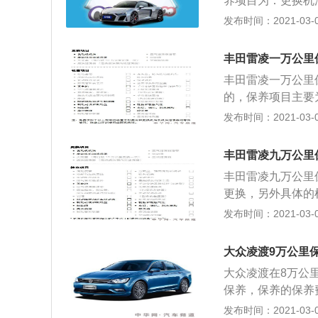
养项目为：更换机
者油泥，这不仅会
路清洗、刹车油、
发布时间：2021-03-03
的滤清器进行清洁
查项目包括前后制
脏，更为重要的是
有液面及油液状态
常洗车，这样便可
丰田雷凌一万公里
车辆使用前、中、
滑。如果再将一层
丰田雷凌一万公里
吸附；2.雨后及
好是自己动手洗车
的，保养项目主要
逐渐增大，如果不
车制动器，制动衬
发布时间：2021-03-03
发动机冷却后进行
叭、刮水器和喷洗
迹。平常自己动手
原厂合成机油（规格
粉、肥皂水和洗涤
丰田雷凌九万公里
周期比较长，车辆
干净、柔软的擦布
丰田雷凌九万公里
油。 在免费进行
擦车，以免留下划
更换，另外具体的
单次保养，不过这
圈和横向擦拭。5
议进行节气门的清
发布时间：2021-03-03
要526元。当车
要及时清除。对此
环境行驶，建议进
69元。
除，以免伤害漆面
发动以后，空气经
大众凌渡9万公里
到进气道和节气门
大众凌渡在8万公
产生油泥，从而引
保养，保养的保养
证。 凌渡的9万
发布时间：2021-03-03