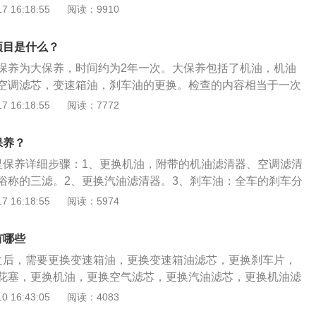
车上所有油液都要按时更换，因为油液都有保质期，过了保质
 16:18:55
阅读：9910
，还有可能起到反作用。车上的油液有：刹车油、助力油、变
玻璃水。车上的滤芯有机油滤芯、空气滤芯、汽油滤芯、空调
项目是什么？
芯。机油滤芯每次换机油都要更换，空气滤芯和汽油滤芯一般
保养为大保养，时间约为2年一次。大保养包括了机油，机油
空调滤芯一般每年换两次，冬天一次夏天一次，这些滤芯也是
空调滤芯，变速箱油，刹车油的更换。检查的内容相当于一次
以下是具体介绍：1、外观方面：新款雷凌针对运动版新增了
 16:18:55
阅读：7772
后空气动力学保险杠，运动网状钢琴黑前格栅和运动风格专属
版还采用了低趴姿势车身。2、内饰方面：运动版增加了红色
保养？
车门板和中控台上，红黑配色更显运动。整体设计风格则延续
里保养详细步骤：1、更换机油，附带的机油滤清器、空调滤清
，没有明显的变化。细节上则增加了前排扶手的前后滑动功
俗称的三滤。2、更换汽油滤清器。3、刹车油：全车的刹车分
升。
进行更换，刹车油会老化，失效，造成刹车效果减低，所以更
 16:18:55
阅读：5974
箱油：都是排干，进行更换，具体反映：换挡生涉，不畅顺的
车片，数量4对，检查刹车盘，如果刹车盘也明显变薄，可以一
有哪些
位。7、前后轮置换。8、清洗节气门，平均18000公里清洗一
之后，需要更换变速箱油，更换变速箱油滤芯，更换刹车片，
）其他检查车辆的部件是不是有损坏进行更换。
花塞，更换机油，更换空气滤芯，更换汽油滤芯，更换机油滤
等。如果按照家用车每年行驶2万公里来计算，那行驶8万公里
 16:43:05
阅读：4083
车子的轮胎也需要更换了。如果是自动变速箱汽车，8万公里