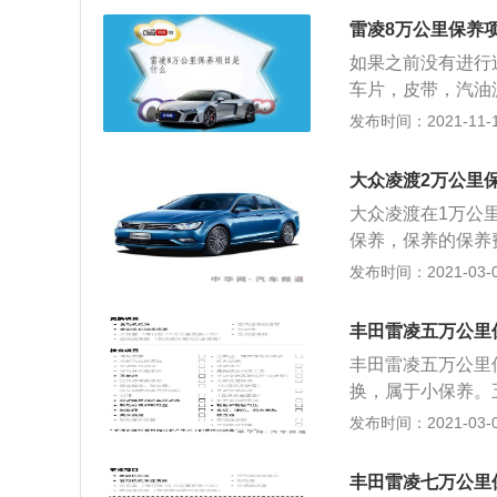
需要更换变速箱油
雷凌8万公里保养
现异常磨损，还可
如果之前没有进行
消费者选择循环机
车片，皮带，汽油
变速箱油时，只需
更换机油，变速箱
发布时间：2021-11-10
种工况下变速箱的
的，大部分人都感
装火花塞的孔贴上
油液和易损件而已
力扳手按照规定力
大众凌渡2万公里
瓶，火花塞，各种
能会导致火花塞断
大众凌渡在1万公
油，刹车油。刹车
保养，保养的保养
致制动力下降制动
证。 凌渡的2万
发布时间：2021-03-03
水量。如果刹车油
对空调滤清器的更
压转向助力系统的
期检查、维修并使
使用转向助力油的
丰田雷凌五万公里
循定期保养规范，
车友们在更换转向
丰田雷凌五万公里
说明书上，汽车使
换，属于小保养。
比较严格地规定。
建议进行节气门的
发布时间：2021-03-03
养店被各种花言巧
的环境行驶，建议
车发动以后，空气
丰田雷凌七万公里