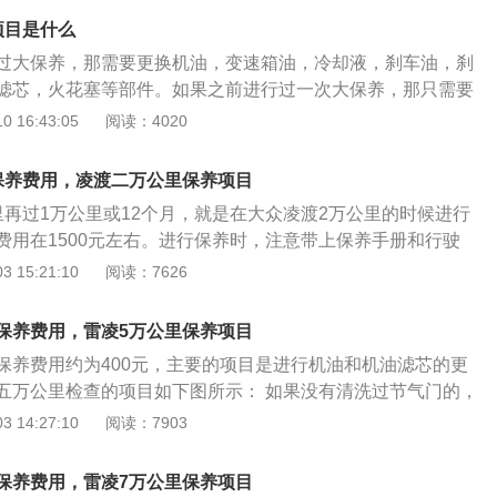
了。如果长时间不换变速箱油，可能会导致变速箱内的齿轮出
项目是什么
能会损坏变速箱内的换挡控制机构。在更换变速箱油时，建议
过大保养，那需要更换机油，变速箱油，冷却液，刹车油，刹
换油法，这样的换油方法虽然更贵，但是能换的更彻底。选择
滤芯，火花塞等部件。如果之前进行过一次大保养，那只需要
要选择原厂变速箱油就好，原厂的油经过了测试，可以满足各
油，皮带，刹车油等部件就可以了。汽车的保养其实是很简单
 16:43:05
阅读：4020
需求。更换火花塞时需要注意，拆下火花塞后需要用贴纸将安
觉汽车保养是一件很复杂的事情。其实汽车保养就是更换一些
，这样可以防止异物掉入汽缸内。在安装火花塞时，需要用扭
。汽车的易损件有皮带，轮胎，刹车盘，刹车片，雨刷，电
矩拧紧。如果拧的不紧，会导致汽缸漏气。如果拧的太紧，可
保养费用，凌渡二万公里保养项目
滤芯等。汽车上的油液有机油，变速箱油，冷却液，转向助力
裂。
里再过1万公里或12个月，就是在大众凌渡2万公里的时候进行
油是一种很容易吸水的液体，如果刹车油含水量过高，那会导
费用在1500元左右。进行保养时，注意带上保养手册和行驶
距离延长。所以，建议车友们在每次保养时检查一下刹车油含
公里保养需要进行机油、机油滤清器、空气滤清器的更换，还要
 15:21:10
阅读：7626
含水量达到3%，那就需要立即更换。转向助力油是采用电子液
换。 大众凌渡在进行保养时建议遵循官方规定的保养间隔，定
汽车需要使用的，采用机械液压转向助力系统的汽车也是需要
用推荐的油液和润滑油，这是保证车况的必要条件。如果不遵
。配备电动转向助力系统的汽车是不需要使用转向助力油的。
保养费用，雷凌5万公里保养项目
车辆可能会造成损坏。凌渡进行保养前要仔细阅读说明书。在
助力油时，需要去专业店家用专业设备更换。
保养费用约为400元，主要的项目是进行机油和机油滤芯的更
用多少时间、走多少里程的时候需要保养什么、怎么保养都有
五万公里检查的项目如下图所示： 如果没有清洗过节气门的，
在做保养之前，认真阅读说明书，做到心中有谱，就不会在保
清洗，如果是长时间用于市区行驶，走走停停，空气质量较差
 14:27:10
阅读：7903
语蒙蔽，避免花冤枉钱。
进行节气门的清洗，如果行驶路况较好，可以延后清洗。当汽
经过空气滤清器过滤后来到节气门，不充分燃烧的废气就会残
保养费用，雷凌7万公里保养项目