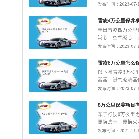
保养项目。另外，
发布时间：2023-07-17
期后性能就会下降
速箱油、防冻液、
雷凌4万公里保养
滤芯、变速箱油滤
丰田雷凌四万公里
一万公里换一次，
滤芯，空气滤芯，
必须要换的。
汽车的全面检查。
发布时间：2023-07-17
运动套件，包含前
座椅等，汽油运动
雷凌8万公里怎么
饰条元素，分布在
以下是雷凌8万公
了旧款雷凌的样式
器器、进气滤清器
能，实用性得到提
泵里面的油液排干
发布时间：2023-07-17
换。4、自动波波
现象。5、前后刹
8万公里保养项目
同更换。6、四轮定
车子行驶8万公里
次（拆洗效果更佳
更换皮带，更换火
芯，更换空调滤芯
发布时间：2021-11-10
是使用了四年，那