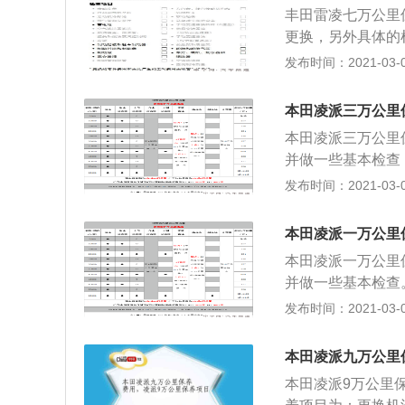
留到进气道和节气
丰田雷凌七万公里
累产生油泥，从而
更换，另外具体的
保养中将使用原厂合
发布时间：2021-03-03
到雷凌的保养周期
原厂合成机油。下
本田凌派三万公里
7万公里需注意电
本田凌派三万公里
免维护蓄电池还是
并做一些基本检查
看两个数据，第一
防尘套、球头护罩
发布时间：2021-03-03
态下进行，如果电
每次行驶之前都应
的量。 保养注意
本田凌派一万公里
它直接影响你的爱
本田凌派一万公里
入机油中，同时空
并做一些基本检查
者油泥，这不仅会
防尘套、球头护罩
发布时间：2021-03-03
的滤清器进行清洁
每次行驶之前都应
脏，更为重要的是
的量。 保养注意
常洗车，这样便可
本田凌派九万公里
它直接影响你的爱
滑。如果再将一层
本田凌派9万公里保
入机油中，同时空
好是自己动手洗车