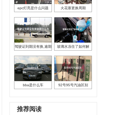
epc灯亮是什么问题
火花塞更换周期
驾驶证到期没有换,逾期
玻璃水冻住了如何解
怎么办??
决？
bba是什么车
92号95号汽油区别
推荐阅读