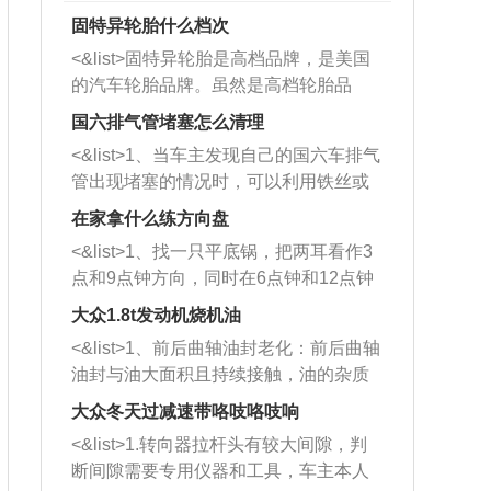
固特异轮胎什么档次
<&list>固特异轮胎是高档品牌，是美国
的汽车轮胎品牌。虽然是高档轮胎品
牌，但是中高低端的轮胎都有生产，这
国六排气管堵塞怎么清理
也是为了更好的开拓市场。
<&list>1、当车主发现自己的国六车排气
管出现堵塞的情况时，可以利用铁丝或
者是细棍，直接将杂物给取出来，如果
在家拿什么练方向盘
堵塞情况比较严重，也可以采取应急措
<&list>1、找一只平底锅，把两耳看作3
施。 <&list>2、直接利用木棍将所有的
点和9点钟方向，同时在6点钟和12点钟
杂物推到排气管里面的位置处，然后将
方向做一个标记。 <&list>2、双手握住
三元催化器拆解开，就可以将堵塞的东
大众1.8t发动机烧机油
平底锅两耳，然后往左打半圈、一圈、
西取出来。但如果是因为积碳过多引起
<&list>1、前后曲轴油封老化：前后曲轴
一圈半的练习，往右同样也要打相同的
的堵塞，就需要将三元催化器泡在草酸
油封与油大面积且持续接触，油的杂质
圈数。 <&list>3、最后强调要反复练
中进行清洗。 <&list>3、也可以利用清
和发动机内持续温度变化使其密封效果
习，这样就可以形成肌肉记忆，在真实
大众冬天过减速带咯吱咯吱响
洗剂对堵塞的情况得到解决，将清洗剂
逐渐减弱，导致渗油或漏油。<&list>2、
驾驶车辆时，不需要记忆也能打好方
放在燃油箱中，与燃油混合后，车辆启
<&list>1.转向器拉杆头有较大间隙，判
活塞间隙过大：积碳会使活塞环与缸体
向。
动时，就可以和汽油一起进入到燃烧
断间隙需要专用仪器和工具，车主本人
的间隙扩大，导致机油流入燃烧室中，