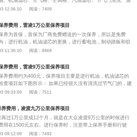
油、机油滤芯、空气格、空调格、汽油滤芯、节气门清洗、油
加速零件的磨损，而且易造成油路堵塞。所以要定期地对汽车
助理油、防冻液、火花塞、变速箱油。并做一些基本检查，检
 12:36:10
阅读：7409
，直到你换个新的空气滤清器。 2、雨天洗车不仅是因为车
动、悬架、转动轴防尘套、转向横拉杆防尘套、球头护罩、所
为了保护车漆。雨天还是要洗车的，那些注意养车的车主会经
等，配件的更换以及多个项目的检查。 本田凌派车身养护：1.
以去除黏附在车漆表面上的尘土、柏油、树脂等，保持漆面光
保养费用，雷凌1万公里保养项目
后，要及时地清除车体上的灰尘，尽量减少车身静电对灰尘的
油性保护膜打在漆面上，还可防止雨水直接腐蚀漆面。而且最
保养为首保，首保为厂商免费赠送的一次保养，所以是免费
时冲洗。雨后车身上的雨渍会逐渐缩小，使雨水酸性物质的浓度
，长期坚持自己动手洗车，的确可以节省不少的花销。
为：进行机油，机油滤芯的更换，进行蓄电池，制动踏板和驻
尽快用清水冲洗雨渍久而久之就会损害面漆。3.洗车时，应待
块和制动盘，制动液，离合器液，轮胎和轮胎气压，车灯、喇
 11:36:10
阅读：8469
，不要在烈日或高温下清洗车辆，以免洗洁剂被烘干而留下痕
器检查。 根据厂家和经销商的建议，雷凌在常规保养中将使用
冲洗车辆要用专用洗涤剂和中性活水，不应使用碱性大的洗衣
：SM级5W-30，价格：228元/桶/4L）。考虑到雷凌的保养
灵，以防洗掉漆面中的油脂，加速漆面老化。 4.擦洗车辆要用
保养费用，雷凌9万公里保养项目
更需要呵护，所以我们也建议大家使用过程中用原厂合成机
或海绵，防止混入金属屑和沙粒，勿用干布、干毛巾、干海绵
保养费用约为400元，保养项目主要是进行机油，机油滤芯的
首保后，当车辆行驶里程达到2万公里时，车主才需要自费进行
痕。擦拭时，应顺着水流的方向自上而下轻轻地擦拭，不应画
检查项目如下图所示： 如果已经很久没有清洗过节气门的，建
次需要更换的东西除了机油机滤，还有空调滤清，所以费用需
.对一些特殊的腐蚀性极强的痕迹（如沥青、鸟粪、昆虫等），
洗，如果是长时间用于市区行驶，走走停停，空气质量较差的
 09:33:09
阅读：7511
辆行驶里程达到4万公里时，车辆需要进行一次大保养，费用为14
，必须用专用清洁剂清洗，不要随意使用刀片刮削或用汽油消
行节气门的清洗，如果行驶路况较好，可以延后清洗。当汽车
。
过空气滤清器过滤后来到节气门，不充分燃烧的废气就会残留
保养费用，凌渡九万公里保养项目
这些地方形成积炭，这些杂质就会附着在节气门上，长期积累
里再过1万公里或12个月，就是在大众凌渡9万公里的时候进行
起发动机加速不力，油耗增加，怠速不稳，转速忽高忽低。
费用在1500元左右。进行保养时，注意带上保养手册和行驶
公里保养需要进行机油、机油滤清器、空气滤清器的更换，除此
 09:12:09
阅读：7492