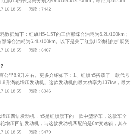
旗H5的长宽高分别为494/1845/1470mm，轴距为2875m
H5在空间乘坐上别有一番风味。H5基本延续红旗B-Concept
 16:18:55
阅读：7442
形前格栅尺寸与前大灯相连，内嵌竖条幅镀铬装饰条。2、动
系搭载1.8T汽油发动机+6挡自动变速箱，这套动力总成与红旗
参数上有所调整。CA4GC18TD-01型1.8T发动机增加了缸
数据如下：红旗H5-1.5T的工信部综合油耗为6.2L/100km；
功率186马力，峰值扭矩250牛·米。
工信部综合油耗为6.4L/100km。以下是关于红旗H5油耗的扩展资
的油耗在同级别车型中算十分优秀。红旗H5之所以省油是因为发
 16:18:55
阅读：6407
热管理系统，同时发动机缸体做了轻量化处理，使整车重量得
T变速箱的调教也是以经济为主，这台变速箱让升档转速保持在
？
实际测算，红旗H5-1.5T车型的平均油耗为8.9L/100KM，
百公里8.9升左右。更多介绍如下：1、红旗h5搭载了一款代号
0.5L；红旗H5-1.8T车型的平均油耗为9.6L/100KM，油耗区间
-01的1.8升涡轮增压发动机。这款发动机的最大功率为137kw，最大
。实测数据显示红旗H5的油耗处于中游水平，不算太过耗油。3、其
。这款发动机使用了缸内直喷技术，并且使用了铝合金缸盖和铸
 16:18:55
阅读：6346
阻、负重等因素也会影响油耗表现。因此要想达到更好的燃油
匹配的是第三代爱信6速手自一体变速箱。铸铁缸体的耐高温
动机高转运行，同时在下坡时可以松开油门让车辆自己滑行。
比铝合金缸体更强。2、爱信的6速手自一体变速箱耐用性，换
能在一定程度上起到节油效果。
错。爱信作为全球三大变速箱生产厂商之一，生产的变速箱被
涡轮增压四缸发动机，h5是红旗旗下的一款中型轿车，这款车全
。3、红旗h5的前悬架采用麦弗逊式独立悬架，后悬架采用多
涡轮增压四缸发动机，与这款发动机匹配的是6at变速箱，其在
连杆独立悬架可以保证足够的舒适性，并且贴地性能和行驶稳
矩可以达到250牛米，最大功率为137千瓦，最大马力为186
 16:18:55
阅读：5479
多连杆悬架还有一个好处，那就是可以调整的数据比较多。