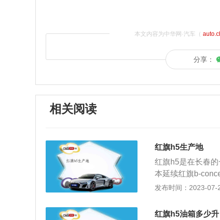
本文内容为中华网·汽车（
auto.
分享：
相关阅读
红旗h5生产地
红旗h5是在长春
本延续红旗b-co
镀铬装饰条，2022
发布时间：2023-07-23
智联旗领版为例，这
m，轴距为2920
红旗h5油箱多少升