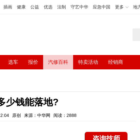
插画
健康
公益
优选
法制
守艺中华
应急中国
更多
地
选车
报价
汽修百科
特卖活动
经销商
5多少钱能落地?
2:04
原创
来源：中华网
阅读：2888
咨询技师