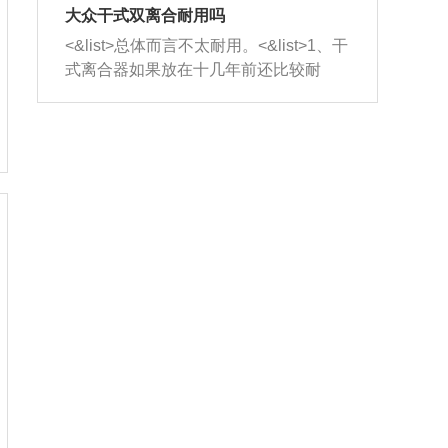
室，最后形成废气排出，就可以让三元
无法制作，需要将车辆送到修理厂或4s
造成烧机油。<&list>3、机油粘度。使用
大众干式双离合耐用吗
催化器得到清洗，排气管堵塞的情况就
店；<&list>2.车辆半轴套管防尘罩破
机油粘度过小的话，同样会有烧机油现
<&list>总体而言不太耐用。<&list>1、干
能够得到解决。
裂，破裂后会出现漏油现象，使半轴磨
象，机油粘度过小具有很好的流动性，
式离合器如果放在十几年前还比较耐
损严重，磨损的半轴容易损坏，产生异
容易窜入到气缸内，参与燃烧。<&list>
用，但是由于现在的汽车发动机动力输
响；<&list>3.稳定器的转向胶套和球头
4、机油量。机油量过多，机油压力过
出越来越高，使得干式离合器散热不足
老化，一般是使用时间过长造成的。解
大，会将部分机油压入气缸内，也会出
的缺陷也逐渐暴露出来。<&list>2、由于
决方法是更换新的质量好的转向橡胶套
现烧机油。<&list>5、机油滤清器堵塞：
干式双离合的工作环境暴露在空气中，
和球头。
会导致进气不畅，使进气压力下降，形
而离合器的散热也是通离合器罩上面的
成负压，使机油在负压的情况下吸入燃
几个小孔来进行散热。但是在行驶过程
烧室引起烧机油。<&list>6、正时齿轮或
中变速箱需要换挡，就不得不使得离合
链条磨损：正时齿轮或链条的磨损会引
器频繁工作。<&list>3、长时间的低速行
起气阀和曲轴的正时不同步。由于轮齿
驶以及过于频繁的启停，导致离合器的
或链条磨损产生的过量侧隙，使得发动
温度不断升高，而低速行驶时空气流动
机的调节无法实现：前一圈的正时和下
效率不高，无法将离合器中的热量有效
一圈可能就不一样。当气阀和活塞的运
的带走，导致离合器内部的温度不断升
动不同步时，会造成过大的机油消耗。
高，加速离合器的磨损。
解决方法：更换正时齿轮或链条。<&list
>7、内垫圈、进风口破裂：新的发动机
设计中，经常采用各种由金属和其他材