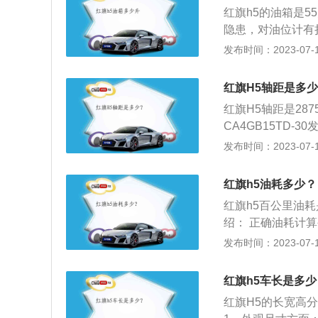
为165kw，最大
红旗h5的油箱是
变速箱，前悬架使
隐患，对油位计有
架。（数据来源有
淀杂质和分离液体
发布时间：2023-07-17
机版本，1.5升涡
动机都需要使用9
红旗H5轴距是多
油过程中，加油量
红旗H5轴距是287
是从油箱底到安全
CA4GB15TD
间是为了保证油箱
H5车身长宽高分别为
发布时间：2023-07-17
空间。如果在加油
旗H5驱动方式是
大的情况。
悬架，承载式车体
红旗h5油耗多少？
红旗h5百公里油耗是
绍： 正确油耗计算
油量数据相对比较
发布时间：2023-07-17
满油箱，最后以加
中，应以低档起步
红旗h5车长是多少
门会成倍增加油耗
红旗H5的长宽高分别
以有效提升燃油利