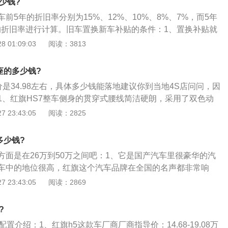
少钱?
线条极为流畅，前低后高的腰线营造出动感的姿态，非常有运
前5年的折旧率分别为15%、12%、10%、8%、7%，而5年
了运动感。动力方面，搭载1.8t发动机，最大功率为131K
的折旧率进行计算。旧车置换新车补贴的条件：1、置换补贴就
牛米，搭载了6AT爱信变速箱。
换新。汽车制造厂商为了提高新车的市场保有量，推出的对换
 01:09:03
阅读：3813
政策，价格从几百到几千不等；2、一般来说4S店卖旧车和找
别不大的，但加上置换补贴后最后卖旧车价格肯定要略高于二
座的多少钱?
的市场并不规范，二手车的交易价最终能否卖的划算，完全取
价是34.98左右，具体多少钱能落地建议你到当地4S店问问，因
车的行情了解程度；3、对于二手车置换，价格觉得划算就
1、红旗HS7整车侧身的贯穿式腰线简洁硬朗，采用了双色动
接找自己觉得合适的渠道售卖，最佳建议就是多找几家来评
控性，车身侧旗标是红旗品牌的标志性设计。红旗HS7的前后
 23:43:05
阅读：2825
卖给谁就好了，不必纠结。
设计，造型规整，全车灯具采用LED光源；2、红旗HS7在内
色镀铬、木质花纹和Nappa真皮包裹等，顶配车型在后排配备
多少钱?
的悬浮式液晶屏，同时还具有64色的氛围灯、BOSE5.1环绕音
方面是在26万到50万之间吧：1、它是国产汽车里很豪华的汽
加热等；3、红旗HS7搭载CA6GV30TD型3.0T直喷发动机，
车中的地位很高，红旗这个汽车品牌在全国的名声都非常响
，峰值扭矩445牛·米。传动系统方面是来自爱信的8速自动变速
常的霸气。这款车属于SUV系列的车，设计的风格我比较喜
 23:43:05
阅读：2869
老练，车头进气格栅给消费者带来了很强烈帅气时尚感；2、
自主研发的3.0t直喷发动机，最大的功率是338马力，在这之
?
来自爱信八速自动变速箱，还配有四驱系统。动力非常强悍；
置介绍：1、红旗h5这款车厂商厂商指导价：14.68-19.08万