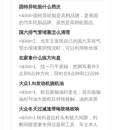
固特异轮胎什么档次
<&list>固特异轮胎是高档品牌，是美国
的汽车轮胎品牌。虽然是高档轮胎品
牌，但是中高低端的轮胎都有生产，这
国六排气管堵塞怎么清理
也是为了更好的开拓市场。
<&list>1、当车主发现自己的国六车排气
管出现堵塞的情况时，可以利用铁丝或
者是细棍，直接将杂物给取出来，如果
在家拿什么练方向盘
堵塞情况比较严重，也可以采取应急措
<&list>1、找一只平底锅，把两耳看作3
施。 <&list>2、直接利用木棍将所有的
点和9点钟方向，同时在6点钟和12点钟
杂物推到排气管里面的位置处，然后将
方向做一个标记。 <&list>2、双手握住
三元催化器拆解开，就可以将堵塞的东
大众1.8t发动机烧机油
平底锅两耳，然后往左打半圈、一圈、
西取出来。但如果是因为积碳过多引起
<&list>1、前后曲轴油封老化：前后曲轴
一圈半的练习，往右同样也要打相同的
的堵塞，就需要将三元催化器泡在草酸
油封与油大面积且持续接触，油的杂质
圈数。 <&list>3、最后强调要反复练
中进行清洗。 <&list>3、也可以利用清
和发动机内持续温度变化使其密封效果
习，这样就可以形成肌肉记忆，在真实
大众冬天过减速带咯吱咯吱响
洗剂对堵塞的情况得到解决，将清洗剂
逐渐减弱，导致渗油或漏油。<&list>2、
驾驶车辆时，不需要记忆也能打好方
放在燃油箱中，与燃油混合后，车辆启
<&list>1.转向器拉杆头有较大间隙，判
活塞间隙过大：积碳会使活塞环与缸体
向。
动时，就可以和汽油一起进入到燃烧
断间隙需要专用仪器和工具，车主本人
的间隙扩大，导致机油流入燃烧室中，