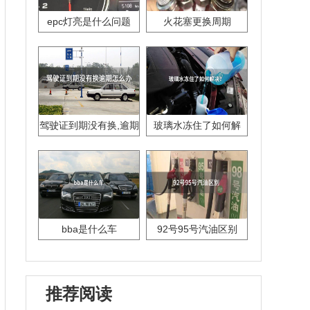
epc灯亮是什么问题
火花塞更换周期
驾驶证到期没有换,逾期
玻璃水冻住了如何解
怎么办??
决？
bba是什么车
92号95号汽油区别
推荐阅读