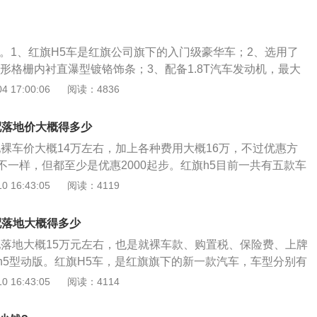
旗BConcept概念车造型，倒梯形前格栅尺寸与前大灯相连，
旗汽车首款面向年轻消费者的产品，这款车的外观设计非常运
条。红旗h5的车身尺寸分别为4945mm、1845mm、1470m
气格栅非常大气。红旗h5的配置也非常高，并且安全配置也很
m。
就受到不少年轻消费者的关注，并且红旗自主研发的1.8t发动
升。1、红旗H5车是红旗公司旗下的入门级豪华车；2、选用了
平。
形格栅内衬直瀑型镀铬饰条；3、配备1.8T汽车发动机，最大
至大扭矩为250Nm，搭配6AT变速箱。红旗h5尺寸这一方面，车
 17:00:06
阅读：4836
35/1840/1470毫米。在内饰特点上也展示出更为年轻的1
、棕、白3种内饰颜色，而外涂装则有更多元化的挑选。车子
低配落地价大概得多少
漆2种不一样的内饰条开展搭配，分开设计的仪表台和按钮操
低配裸车价大概14万左右，加上各种费用大概16万，不过优惠方
而配置这一方面，车子将标配电动窗、8扬声器音响设备、自
不一样，但都至少是优惠2000起步。红旗h5目前一共有五款车
.5过滤装置、7英寸液晶仪表盘、10英寸仪表台屏幕、汽车安
的配置也非常的高，并且这款车的定位是一台中型车。红旗H5
 16:43:05
阅读：4119
等。
价是149800元，目前这款车的市场终端优惠大概是在一千元左
价148800元，如果按照首付比例30%进行计算，贷款金额10
低配落地大概得多少
010元，保险7000元左右，购置税12717元，上牌费350元，首
低配落地大概15万元左右，也是就裸车款、购置税、保险费、上牌
用大概是在69800元左右。全款买车的费用主要是由车子的价
h5型动版。红旗H5车，是红旗旗下的新一款汽车，车型分别有
，车子的保险，以及上牌费等这四块费用所构成的，全款落地
智联御动版、智联灵动版、智联韵动版等车型。外观方面，采
 16:43:05
阅读：4114
68800元左右。和贷款买车相比，全款买车是不需要交手续费和
的设计语言，车头红旗的标志辨识度极高，倒梯形前格栅尺寸
的。
嵌竖条幅镀铬装饰条，搭配直瀑式的镀铬条装饰显得非常的精