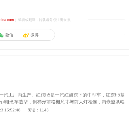
china.com
）编辑或翻译，转载请务必注明来源。
微信
微博
的一汽工厂内生产。红旗h5是一汽红旗旗下的中型车，红旗h5基
ncept概念车造型，倒梯形前格栅尺寸与前大灯相连，内嵌竖条幅
年7月26日，全新红旗h5正式上市。以红旗h52023款2.0t自动
 15:52:48
阅读：1143
款车的车身尺寸长宽高分别为4988mm、1875mm、1470m
mm，搭载2.0t涡轮增压发动机，其最大马力为224ps，最大功率