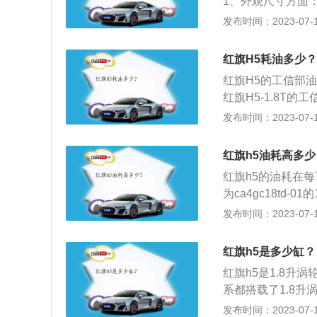
1、外观尺寸方面：红
m，更具轴距优势的
发布时间：2023-07-17
概念车造型，倒梯
力方面：红旗H5全
红旗H5耗油多少？
H7应用的一致，仅在
红旗H5的工信部油耗
内直喷等技术，最大
红旗H5-1.8T的
料：1、红旗H5
发布时间：2023-07-17
动机使用了高效的
到下降。爱信6A
红旗h5油耗高多少
较低的范围。2、根据
红旗h5的油耗在每
油耗区间为8.1L-1
为ca4gc18td
为8.5L-11L
扭矩为250牛米
发布时间：2023-07-17
实车重、轮胎、风
铁缸体。与发动机
经济性，应避免发
性能和耐高压性能
更换低滚阻轮胎也
红旗h5是多少缸？
挡平顺性都非常不
红旗h5是1.8升
很多汽车品牌使用
系都搭载了1.8升
连杆独立悬架。多
动力系统上，最大扭
发布时间：2023-07-17
定性也非常不错。