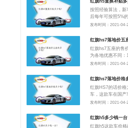
红旗h5置换补贴多
致活力，车身侧面
按照经验算法，新车
动气息，进一步凸显
后每年可按照5%
W，最大扭矩250
是我们俗称的以旧
发布时间：2021-04-28
购车主的一项促销
二手车贩价格是差
红旗hs7落地价五
手车贩子，但现在
红旗hs7五座的售
决于你对当地二手
为各地优惠不同：
换，觉得吃亏就直
感车轮设计增加操
发布时间：2021-04-27
估，谁给的价格高
行车灯采用了云纹
饰上多处应用了银
红旗hs7落地价格
了两块10.1英寸
红旗HS7的话价格
响、自动泊车、座椅
车，这款车在国产
最大功率249千瓦
亮。就听名字就非
发布时间：2021-04-27
箱。
欢，比较成熟稳重
它在动力上采用的是
红旗h5多少钱一台
上传动系统方面是
红旗h5这款车价格配