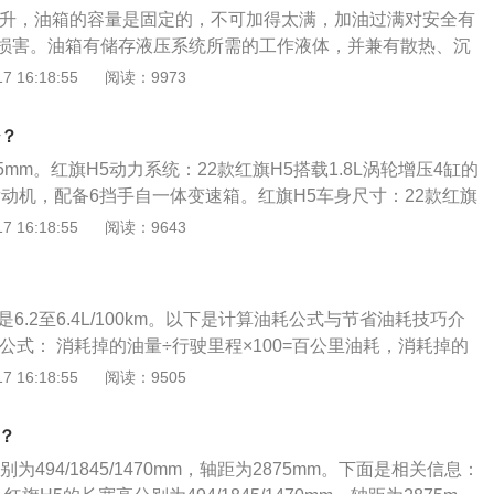
扭矩为340牛米，传动方面，与这款发动机匹配的是8挡手自一体
55升，油箱的容量是固定的，不可加得太满，加油过满对安全有
用的是麦弗逊式独立悬架，后悬架使用的是多连杆式独立悬
损害。油箱有储存液压系统所需的工作液体，并兼有散热、沉
驾官网）
中汽泡的功能。红旗H5需要使用95号汽油，车辆共有两个发动
 16:18:55
阅读：9973
轮增压发动机，1.8升涡轮增压发动机匹配48轻混系统，两款发
5号汽油，每次加油的时候都需要注意，千万不要加错。实际加
少？
可能会超出标定的容积，这是由于汽车厂家所标定的油箱容积
5mm。红旗H5动力系统：22款红旗H5搭载1.8L涡轮增压4缸的
界度的容积，而从安全界度到油箱口还有一定的空间，这个空
-30发动机，配备6挡手自一体变速箱。红旗H5车身尺寸：22款红旗
内的油品在温度变高的情况下膨胀，而不至于溢出油箱的安全
4945mm、1845mm、1470mm。红旗H5底盘方面：22款红
 16:18:55
阅读：9643
过程中把油加到油箱口，就会产生实际加油量比标定油箱容积
前置前驱，前悬架是麦弗逊式独立悬架，后悬架是多连杆式独立
结构。
6.2至6.4L/100km。以下是计算油耗公式与节省油耗技巧介
公式： 消耗掉的油量÷行驶里程×100=百公里油耗，消耗掉的
难取得，一般采用满油箱为初始数据，行驶一段距离后再次加
 16:18:55
阅读：9505
油站提供的加油量数据为准。 节省油耗技巧： 车辆在起步过程
，轻轻的踩下油门，缓缓提速。不要一下子猛踩油门，猛踩油
？
。轻踩油门的起步方式既可以使发动机的升温时间缩短，还可
为494/1845/1470mm，轴距为2875mm。下面是相关信息：
用率，从而达到省油的效果。