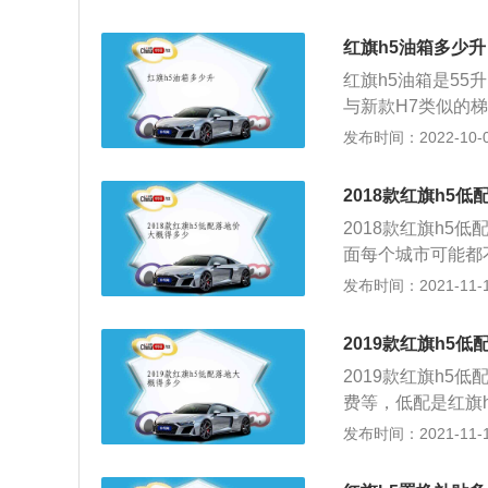
匹。h5基本延续红
4、红旗h5是红
内嵌竖条幅镀铬装饰
动，并且直瀑式进
红旗h5油箱多少升
m，轴距为2875m
足。这款车一上市
红旗h5油箱是55
机也达到了主流水
与新款H7类似的梯
功率为131kw，
发布时间：2022-10-04
子的外形尺寸各为49
面，车子可选择黑
2018款红旗h5
运用了实木或钢琴
2018款红旗h5
作区，显着另类。
面每个城市可能都
行分区空调、PM2
型在售，低配车型
发布时间：2021-11-10
全气囊、胎压监测
低配版车型的指导
右，也就是说实际车
2019款红旗h5
4000元，手续费5
2019款红旗h5
付款全部落地的费
费等，低配是红旗
格，车辆的购置税
型动版、灵动版、
发布时间：2021-11-10
的费用大概是在1
用红旗品牌家族式
贷款所产生的利息
与前大灯相连，内