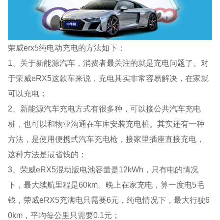
荣威erx5纯电动充电的方法如下：
1、关于新能源汽车，消费者最关注的就是充电问题了。对
于荣威eRX5这款车来说，充电其实非常容易解决，在家就
可以充电；
2、新能源汽车充电方式有很多种，可以接公共汽车充电
桩，也可以和物业沟通在车库安装充电桩。其实还有一种
方法，是使用便携式汽车充电枪，接家里插座直接充电，
这种方法是最省钱的；
3、荣威eRX5混动版电池容量是12kWh，只有电的情况
下，最大续航里程是60km。晚上在家充电，算一度电5毛
钱，荣威eRX5充满电只需要6元，纯电情况下，最大行驶6
0km，平均每公里只需要0.1元；