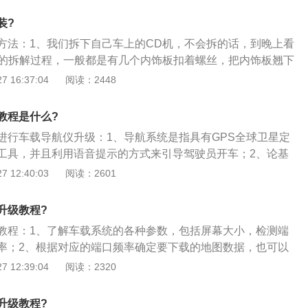
控面板的方位。揭掉导航屏幕的包装，处置屏幕膜上的气泡之
只是起一个固定作用；3、螺丝拆掉以后，轻轻的把cd机拿出
装?
头，掰开卡子，把线束和cd机分离开来；4、在安装导航机以
方法：1、我们拆下自己车上的CD机，不会拆的话，到晚上看
装导航的gps天线，从汽车的副驾驶位置，把天线放到表台的
机的拆解过程，一般都是有几个内饰板扣着螺丝，把内饰板翘下
S天线立着放，站到表台的最右侧。立着放是因为这种情况下信
，这里拿途观为例；2、用T20把cd机上的四颗螺丝拿下来，当
 16:37:04
阅读：2448
导航，安装原来的插线方式，和导航对接，对接完以后，应该
螺丝掉落进车里，其实真的掉落下去了也无所谓，四颗螺丝，
定一下，这个可以防止在行车的时候，线束和车碰撞发出声
只是起一个固定作用；3、螺丝拆掉以后，轻轻的把cd机拿出
的方式，再把螺丝拧上去，内饰板扣上去，就可以了。
教程是什么?
头，掰开卡子，把线束和cd机分离开来；4、在安装导航机以
进行车载导航仪升级：1、导航系统是指具有GPS全球卫星定
装导航的gps天线，从汽车的副驾驶位置，把天线放到表台的
工具，并且利用语音提示的方式来引导驾驶员开车；2、论基
S天线立着放，站到表台的最右侧。立着放是因为这种情况下信
以使用多功能显示器，提供前面的道路，最近，加油站，宾
 12:40:03
阅读：2601
导航，安装原来的插线方式，和导航对接，对接完以后，应该
他信息的最佳路线；3、汽车GPS导航系统也有一个很大的特
定一下，这个可以防止在行车的时候，线束和车碰撞发出声
动式防盗和动态跟踪分歧。
的方式，再把螺丝拧上去，内饰板扣上去，就可以了。
升级教程?
教程：1、了解车载系统的各种参数，包括屏幕大小，检测端
率；2、根据对应的端口频率确定要下载的地图数据，也可以
率；3、地图是不能直接用手机更新的，一般是在外置的SD卡
 12:39:04
阅读：2320
将SD卡备好份，在电脑端下载新地图后进行区域的修改，再将
导入SD卡；4、装好新地图后，可以在附近的路上开一段试验
升级教程?