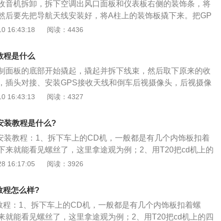
收音机拆卸，拆下空调出风口面板和仪表板右侧的装饰条，将
或者寄卡升级等方式。还可以在线下载升级包括网页升级、工
然后要先把导航天线安装好，将A柱上的装饰板撬下来。把GP
）。登记导航设备，点击在页面导航栏选择“地图升级”，选择
的合适位置，之后把A柱固定好。然后将原车USB、AUX线分别
 16:43:18
阅读：4436
升级“，点击“开始升级”。若为首次登记导航设备，请在列表中填
连接好，然后将大屏导航安装到中控台上即可。车载导航，是
添加新设备请点击“添加导航设备”，完成导航设备登记。登记
球卫星定位系统功能的设计，其主要作用是让驾驶者在驾驶汽车
使用自助升级。如果登记了多个导航设备，请选择需要升级的
教程是什么
己的确切位置，并根据始发地与目的地位驾驶者规划出最快最
“用户中心”-“我的导航设备”进行设备信息管理。凯立德导航
制面板的底部开始撬起，撬起并拆下线束，然后取下原来的收
车载导航功能的使用方法也是很简单的，只需要在导航中输入
免费升级服务，当用户使用时间超过一年之后，若想升级便需
，插头对接、安装GPS接收天线和倒车后视摄像头，后视摄像
要输入始发地，因为系统会自动定位）和目的地，导航便会自
凯立德作为昔日地图导航领域当之无愧的巨头，虽说这几年来
橡胶条排到后排，后排将倒转并传递到后备箱，将后视摄像头
 16:43:13
阅读：4327
驾驶路线。有了导航的存在，驾驶者再也不用担心会迷路，也
坷，但是再瘦的骆驼也是骆驼、再惨的凯立德也还是凯立德，
然后将摄像头线束放回原位以完成安装。要使用传祺gs3导
路段，节省驾驶出行的时间，从而节省油钱。
一定数量的用户群体的。
，单击以检查路线，输入起点和目的地，选择目的地，然后单
航安装教程是什么?
导航，然后按照说明进行操作。在外观上，传祺gs3家庭风格
航安装教程：1、拆下车上的CD机，一般都是有几个内饰板扣着
的前脸非常饱满，前大灯连接到中央格栅，前雾灯为圆形，前
下来就能看见螺丝了，这里拿途观为例；2、用T20把cd机上的
果运动时尚。不要失去SUV车型的强硬气质。在车身侧面，贯
当心这个过程中小心螺丝掉落进车里，其实真的掉落下去了也
 16:17:05
阅读：3926
线和车门下部的折叠线使传祺GS3的车身显得紧凑，立体且充
，有三个也行，螺丝只是起一个固定作用；3、螺丝拆掉以
时尚独特。传祺GS3
机拿出来，后面有两个插头，掰开卡子，把线束和cd机分离开
教程怎么样?
航机以前，我们应该先安装导航的gps天线，从汽车的副驾驶位
装教程：1、拆下车上的CD机，一般都是有几个内饰板扣着螺
台的内部，然后把GPS天线立着放，站到表台的最右侧。立着
来就能看见螺丝了，这里拿途观为例；2、用T20把cd机上的四
下信号最好；5、拿来导航，安装原来的插线方式，和导航对