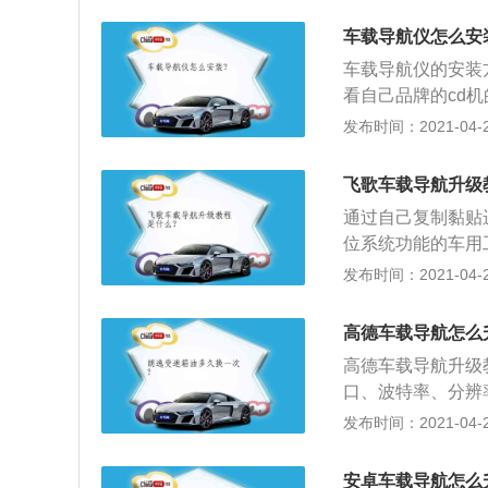
的导航仪装在原中
有三个也行，螺丝
后即可安装成功。
车载导航仪怎么安
来，后面有两个插
车载导航仪的安装
前，我们应该先安
看自己品牌的cd
内部，然后把GP
来就能看见螺丝了
发布时间：2021-04-27
号最好；5、拿来
心这个过程中小心
把长的线拿胶带固
有三个也行，螺丝
音。然后按照原来
飞歌车载导航升级
来，后面有两个插
通过自己复制黏贴
前，我们应该先安
位系统功能的车用
内部，然后把GP
础上的位置，你可
发布时间：2021-04-27
号最好；5、拿来
馆，酒店，以及其
把长的线拿胶带固
点是防盗，分为被
音。然后按照原来
高德车载导航怎么
高德车载导航升级
口、波特率、分辨
自己修改端口和频
发布时间：2021-04-27
中，这时我们需要
整理好的正确地图
安卓车载导航怎么