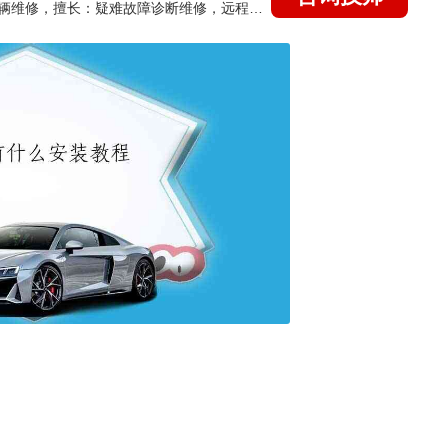
国家认证的汽车维修技师，15年德美日等各系车辆维修，擅长：疑难故障诊断维修，远程维修技术指导