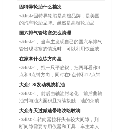
固特异轮胎什么档次
<&list>固特异轮胎是高档品牌，是美国
的汽车轮胎品牌。虽然是高档轮胎品
牌，但是中高低端的轮胎都有生产，这
国六排气管堵塞怎么清理
也是为了更好的开拓市场。
<&list>1、当车主发现自己的国六车排气
管出现堵塞的情况时，可以利用铁丝或
者是细棍，直接将杂物给取出来，如果
在家拿什么练方向盘
堵塞情况比较严重，也可以采取应急措
<&list>1、找一只平底锅，把两耳看作3
施。 <&list>2、直接利用木棍将所有的
点和9点钟方向，同时在6点钟和12点钟
杂物推到排气管里面的位置处，然后将
方向做一个标记。 <&list>2、双手握住
三元催化器拆解开，就可以将堵塞的东
大众1.8t发动机烧机油
平底锅两耳，然后往左打半圈、一圈、
西取出来。但如果是因为积碳过多引起
<&list>1、前后曲轴油封老化：前后曲轴
一圈半的练习，往右同样也要打相同的
的堵塞，就需要将三元催化器泡在草酸
油封与油大面积且持续接触，油的杂质
圈数。 <&list>3、最后强调要反复练
中进行清洗。 <&list>3、也可以利用清
和发动机内持续温度变化使其密封效果
习，这样就可以形成肌肉记忆，在真实
大众冬天过减速带咯吱咯吱响
洗剂对堵塞的情况得到解决，将清洗剂
逐渐减弱，导致渗油或漏油。<&list>2、
驾驶车辆时，不需要记忆也能打好方
放在燃油箱中，与燃油混合后，车辆启
<&list>1.转向器拉杆头有较大间隙，判
活塞间隙过大：积碳会使活塞环与缸体
向。
动时，就可以和汽油一起进入到燃烧
断间隙需要专用仪器和工具，车主本人
的间隙扩大，导致机油流入燃烧室中，