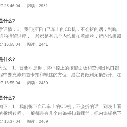
心这个过程中小心螺丝掉落进车里，其实真的掉落下去了也无
 23:46:04
阅读：2981
应该把长的线拿胶带固定一下，这个可以防止在行车的时候，
有三个也行，螺丝只是起一个固定作用；3、螺丝拆掉以后，
声音；然后按照原来的方式，再把螺丝拧上去，内饰板扣上
出来，后面有两个插头，掰开卡子，把线束和cd机分离开来；
是什么?
以前，我们应该先安装导航的gps天线，从汽车的副驾驶位置，
学详情：1、我们拆下自己车上的CD机，不会拆的话，到晚上
内部，然后把GPS天线立着放，站到表台的最右侧。立着放是
d机的拆解过程，一般都是有几个内饰板扣着螺丝，把内饰板翘
号最好；5、拿来导航，安装原来的插线方式，和导航对接，
了，这里拿途观为例；2、用T20把cd机上的四颗螺丝拿下来，
 16:55:04
阅读：2441
把长的线拿胶带固定一下，这个可以防止在行车的时候，线束
心螺丝掉落进车里，其实真的掉落下去了也无所谓，四颗螺
；6、然后按照原来的方式，再把螺丝拧上去，内饰板扣上
螺丝只是起一个固定作用；3、螺丝拆掉以后，轻轻的把cd机
是什么?
个插头，掰开卡子，把线束和cd机分离开来；4、在安装导航
方法：1、首要即是拆，将中控上的按键面板和空调出风口都
先安装导航的gps天线，从汽车的副驾驶位置，把天线放到表
程中要充沛知道卡扣和螺丝的方位，必定要做到无损拆开。注
GPS天线立着放，站到表台的最右侧。立着放是因为这种情况
，而是那些可拆开的卡扣与塑料楔子和螺丝等。面板能够扔
 16:55:04
阅读：2480
拿来导航，安装原来的插线方式，和导航对接，对接完以后，
仍是要用的。由于导航通常不配发有关的螺丝和卡扣；2、拆
带固定一下，这个可以防止在行车的时候，线束和车碰撞发出
都悄悄的拔出后，松掉有关螺丝，取下单碟CD机并拔除连接
照原来的方式，再把螺丝拧上去，内饰板扣上去，就可以了。
是什么?
，拆装的进程就算完成了。将导航设备和车辆的音源、电源、
如下：1、我们拆下自己车上的CD机，不会拆的话，到晚上看
媒体线顺次接起来，并用胶布固定避免掉落。在接线的时分必定
机的拆解过程，一般都是有几个内饰板扣着螺丝，把内饰板翘下
的处置不当是很大的安全隐患。处置好有关线路后，当心取下
，这里拿途观为例；2、用T20把cd机上的四颗螺丝拿下来，当
 16:37:04
阅读：2469
扣和螺丝，并做好收纳避免丢失；3、使用螺丝和卡扣，将新
螺丝掉落进车里，其实真的掉落下去了也无所谓，四颗螺丝，