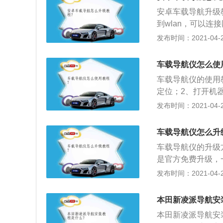
新地图的准确性。
安卓车载导航升级
到wlan，可以
到并选择设置选项
发布时间：2021-04-27
设置；4、在车载
择进入到地图更新
车载导航仪怎么使
选项，当然也有其
车载导航仪的使用
然后并选择wlan
定位；2、打开机
接受卫星颗数图，
发布时间：2021-04-27
车载导航仪怎么升
车载导航仪的升级
是官方免费升级，
件，一种是品牌机
发布时间：2021-04-26
需要去售后点进行
软件，根据厂商不
本田新凌派导航安
么市面上同为凯立
本田新凌派导航安
管理软件，用户自