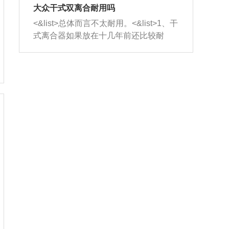
室，最后形成废气排出，就可以让三元
无法制作，需要将车辆送到修理厂或4s
造成烧机油。<&list>3、机油粘度。使用
大众干式双离合耐用吗
催化器得到清洗，排气管堵塞的情况就
店；<&list>2.车辆半轴套管防尘罩破
机油粘度过小的话，同样会有烧机油现
<&list>总体而言不太耐用。<&list>1、干
能够得到解决。
裂，破裂后会出现漏油现象，使半轴磨
象，机油粘度过小具有很好的流动性，
式离合器如果放在十几年前还比较耐
损严重，磨损的半轴容易损坏，产生异
容易窜入到气缸内，参与燃烧。<&list>
用，但是由于现在的汽车发动机动力输
响；<&list>3.稳定器的转向胶套和球头
4、机油量。机油量过多，机油压力过
出越来越高，使得干式离合器散热不足
老化，一般是使用时间过长造成的。解
大，会将部分机油压入气缸内，也会出
的缺陷也逐渐暴露出来。<&list>2、由于
决方法是更换新的质量好的转向橡胶套
现烧机油。<&list>5、机油滤清器堵塞：
干式双离合的工作环境暴露在空气中，
和球头。
会导致进气不畅，使进气压力下降，形
而离合器的散热也是通离合器罩上面的
成负压，使机油在负压的情况下吸入燃
几个小孔来进行散热。但是在行驶过程
烧室引起烧机油。<&list>6、正时齿轮或
中变速箱需要换挡，就不得不使得离合
链条磨损：正时齿轮或链条的磨损会引
器频繁工作。<&list>3、长时间的低速行
起气阀和曲轴的正时不同步。由于轮齿
驶以及过于频繁的启停，导致离合器的
或链条磨损产生的过量侧隙，使得发动
温度不断升高，而低速行驶时空气流动
机的调节无法实现：前一圈的正时和下
效率不高，无法将离合器中的热量有效
一圈可能就不一样。当气阀和活塞的运
的带走，导致离合器内部的温度不断升
动不同步时，会造成过大的机油消耗。
高，加速离合器的磨损。
解决方法：更换正时齿轮或链条。<&list
>7、内垫圈、进风口破裂：新的发动机
设计中，经常采用各种由金属和其他材