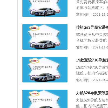
首先需要将原车的
提供的的门店升级
原车收音机取下。
具升级（导航助手
S天线贴在A柱上
发布时间：2021-11-10
升级方式一“网页
与大屏导航对接线
写导航设备信息；
一种具有GPS全
设备后，可以开始
传祺gs3导航安装
时随时随地知晓自
导航设备。可以进入
驾驶员应从中央控
便捷最短的路线。
一般只提供一年的
音机面板安装导航
始发地（有时不需
要缴纳一定费用。
头线束将沿着门侧
发布时间：2021-11-10
动为规划出合适的
日子过得十分的坎
安装在牌照灯中，
可以避开许多拥挤
其在国内仍旧拥有
航，打开导航软件
19款宝骏730导
击确认。单击开始
19款宝骏730导
的凌云翼中央格栅
螺丝，把内饰板翘
围为黑色，视觉效
四颗螺丝拿下来，
发布时间：2021-04-28
穿汽车侧面的双腰
无所谓，四颗螺丝
满力量。吊顶设计
后，轻轻的把cd
力帆620导航安装
来；4、在安装导
力帆620导航安
置，把天线放到表
丝，把内饰板翘下
放是因为这种情况