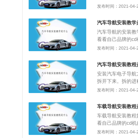
颗螺丝拿下来，当
发布时间：2021-04-27
接，对接完以后，
所谓，四颗螺丝，
线束和车碰撞发出
轻轻的把cd机拿
去，就可以了。
汽车导航安装教学
4、在安装导航机
汽车导航的安装教
把天线放到表台的
看看自己品牌的c
因为这种情况下信
下来就能看见螺丝
发布时间：2021-04-27
对接完以后，应该
当心这个过程中小
和车碰撞发出声音
丝，有三个也行，
去，就可以了。
汽车导航安装教程
拿出来，后面有两
安装汽车电子导航
机以前，我们应该
拆开下来。拆的进
台的内部，然后把
意：无损不是面板
发布时间：2021-04-27
下信号最好；5、
了，可是这些卡扣
应该把长的线拿胶
掉面板并将连接线
声音；6、然后按
车载导航安装教程
线。此进程结束后
车载导航安装教程
USB和向光的多
看自己品牌的cd
要精心处置，线路
来就能看见螺丝了
发布时间：2021-04-27
中控面板上一切卡
心这个过程中小心