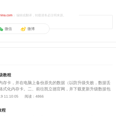
china.com
）编辑或翻译，转载请务必注明来源。
微信
微博
级教程
内存卡，并在电脑上备份原先的数据（以防升级失败，数据丢
格式化内存卡。二、前往凯立德官网，并下载更新升级数据包
内存卡根目录中）。三、将内存卡装回导航系统中并开机，此
 11:10:05
阅读：4866
自动获取，并适配相应的更新数据。由于国家一直在加快基础
道路情况也一直在发生变动，所以，一般在车载导航中，便需
教程
。如果车主朋友们对自己升级不放心的话，还可以使用凯立德