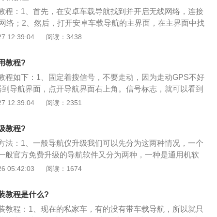
教程：1、首先，在安卓车载导航找到并开启无线网络，连接
连接网络；2、然后，打开安卓车载导航的主界面，在主界面中找
；3、在设置选项中，找到地图导航，并找到并选择车载导航
 12:39:04
阅读：3438
导航设置的选项中，找到车载导航设置列表中的地图更新，选
；5、在地图更新的选项中，最下方有一个更新到最新版本的
用教程?
他的设置导航地图的选项；6、最后，选择下载最新的地图，
教程如下：1、固定着搜信号，不要走动，因为走动GPS不好
下自动更新地图即可。
器到导航界面，点开导航界面右上角。信号标志，就可以看到
正常3颗定位，5颗导航。
 12:39:04
阅读：2351
级教程?
方法：1、一般导航仪升级我们可以先分为这两种情况，一个
一般官方免费升级的导航软件又分为两种，一种是通用机软
专机专用的软件；2、前者导航仪升级就算是免费，我们还是
 05:42:03
阅读：1674
升级，这里包括了凯立德、道道通以及一些常见的通用机版本
同的营销策略，升级费用与方式都有一些差异。这也就是为什
装教程是什么?
德软件的升级费用相差甚多；3、后者一般官方会推出专用的
装教程：1、现在的私家车，有的没有带车载导航，所以就只
行等到新版本软件与数据推出之后，在电脑上下载并连接导航