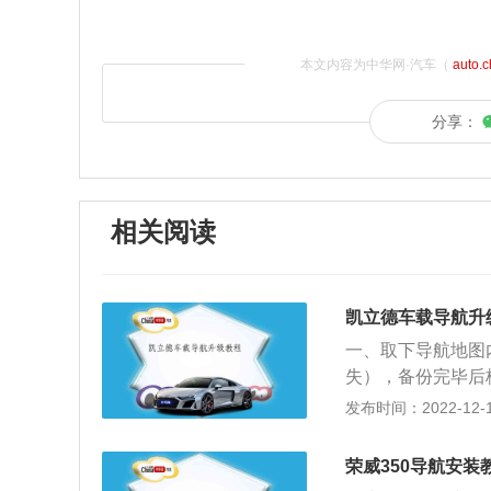
本文内容为中华网·汽车（
auto.
分享：
相关阅读
凯立德车载导航升
一、取下导航地图
失），备份完毕后
（确保数据保存在
发布时间：2022-12-19
时凯立德导航便会
建设的步伐，实时
荣威350导航安装
要定期的升级地图