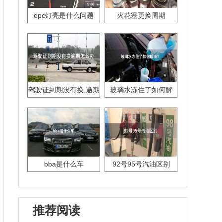
epc灯亮是什么问题
火花塞更换周期
驾驶证到期没有换,逾期
玻璃水冻住了如何解
怎么办??
决？
bba是什么车
92号95号汽油区别
推荐阅读