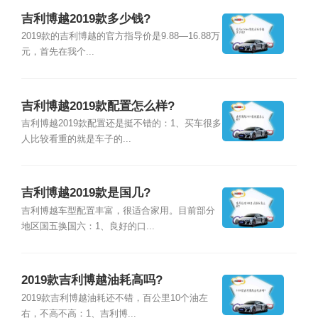
吉利博越2019款多少钱?
2019款的吉利博越的官方指导价是9.88—16.88万
元，首先在我个...
吉利博越2019款配置怎么样?
吉利博越2019款配置还是挺不错的：1、买车很多
人比较看重的就是车子的...
吉利博越2019款是国几?
吉利博越车型配置丰富，很适合家用。目前部分
地区国五换国六：1、良好的口...
2019款吉利博越油耗高吗?
2019款吉利博越油耗还不错，百公里10个油左
右，不高不高：1、吉利博...