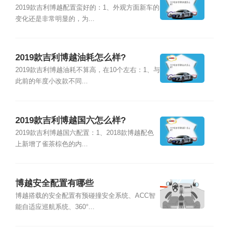
2019款吉利博越配置蛮好的：1、外观方面新车的
变化还是非常明显的，为...
2019款吉利博越油耗怎么样?
2019款吉利博越油耗不算高，在10个左右：1、与
此前的年度小改款不同...
2019款吉利博越国六怎么样?
2019款吉利博越国六配置：1、2018款博越配色
上新增了雀茶棕色的内...
博越安全配置有哪些
博越搭载的安全配置有预碰撞安全系统、ACC智
能自适应巡航系统、360°...