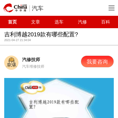
汽车
首页
文章
选车
汽修
百科
吉利博越2019款有哪些配置?
2021-04-27 21:34:04
汽修技师
我要咨询
汽车维修技师