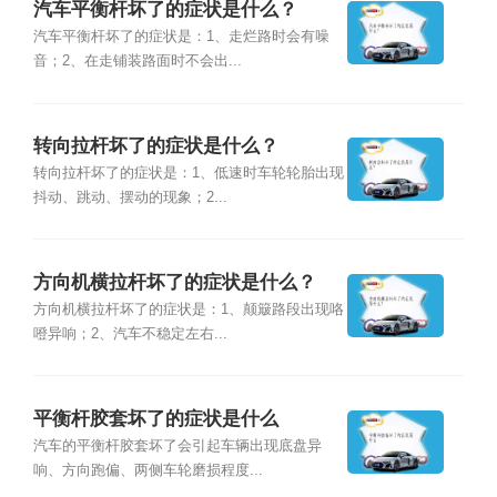
汽车平衡杆坏了的症状是什么？
汽车平衡杆坏了的症状是：1、走烂路时会有噪
音；2、在走铺装路面时不会出...
转向拉杆坏了的症状是什么？
转向拉杆坏了的症状是：1、低速时车轮轮胎出现
抖动、跳动、摆动的现象；2...
方向机横拉杆坏了的症状是什么？
方向机横拉杆坏了的症状是：1、颠簸路段出现咯
噔异响；2、汽车不稳定左右...
平衡杆胶套坏了的症状是什么
汽车的平衡杆胶套坏了会引起车辆出现底盘异
响、方向跑偏、两侧车轮磨损程度...