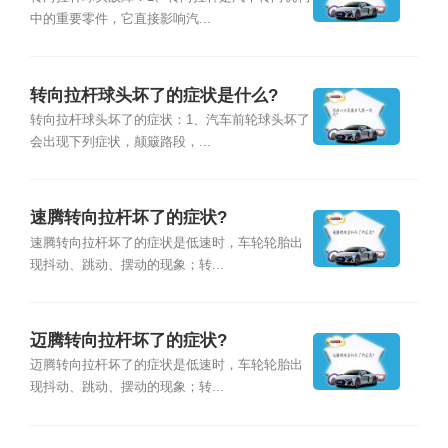
中的重要零件，它直接影响汽...
转向拉杆球头坏了的症状是什么?
转向拉杆球头坏了的症状：1、汽车前轮球头坏了
会出现下列症状，颠簸路段，...
速腾转向拉杆坏了的症状?
速腾转向拉杆坏了的症状是低速时，车轮轮胎出
现抖动、跳动、摆动的现象；转...
迈腾转向拉杆坏了的症状?
迈腾转向拉杆坏了的症状是低速时，车轮轮胎出
现抖动、跳动、摆动的现象；转...