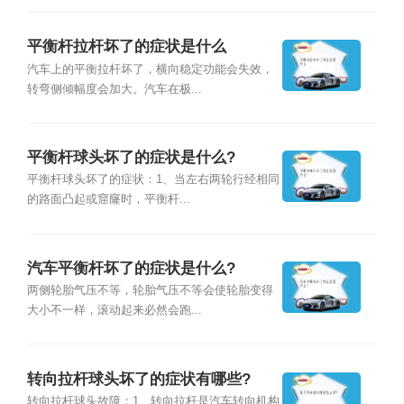
平衡杆拉杆坏了的症状是什么
汽车上的平衡拉杆坏了，横向稳定功能会失效，
转弯侧倾幅度会加大。汽车在极...
平衡杆球头坏了的症状是什么?
平衡杆球头坏了的症状：1、当左右两轮行经相同
的路面凸起或窟窿时，平衡杆...
汽车平衡杆坏了的症状是什么?
两侧轮胎气压不等，轮胎气压不等会使轮胎变得
大小不一样，滚动起来必然会跑...
转向拉杆球头坏了的症状有哪些?
转向拉杆球头故障：1、转向拉杆是汽车转向机构