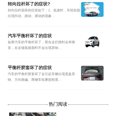
转向拉杆坏了的症状?
转向拉杆损坏的症状如下：1、低速时，车轮轮胎
出现抖动、跳动、摆动的现象...
汽车平衡杆坏了的症状
如果汽车的平衡杆坏了，那在走烂路时会有噪
音，在走铺装路面时不会出现异响...
平衡杆胶套坏了的症状
汽车的平衡杆胶套坏了会引起车辆出现底盘异
响、方向跑偏、两侧车轮磨损程度...
热门阅读