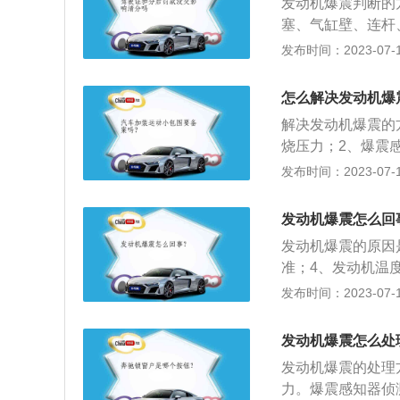
爆震和汽车油耗过
发动机爆震判断的
油机和柴油机均属
质的燃油添加剂也
塞、气缸壁、连杆
机械能并对外输出
费脑筋的问题。现
统温度过高；3、
发布时间：2023-07-17
低。柴油机压缩比
动机爆震是指在某
幅度波动。发动机
怎么解决发动机爆
油清洁度不够；4
解决发动机爆震的
值过低。
烧压力；2、爆震
的点火时机，待发
发布时间：2023-07-17
法：1、使用质量
4、定期给发动机
发动机爆震怎么回
清器；6、检查火
发动机爆震的原因
准；4、发动机温
后点火提前角；2
发布时间：2023-07-17
择适合发动机压缩
塞发动机、冲压发
发动机爆震怎么处
汽缸内燃烧后膨胀
发动机爆震的处理
力。爆震感知器侦