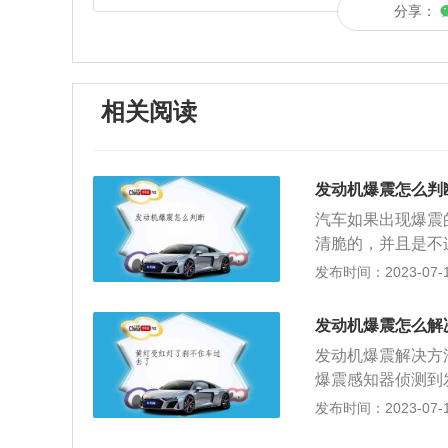
分享：
相关阅读
发动机爆震怎么判
汽车如果出现爆震
清脆的，并且是不
颤抖的现象，仪表
发布时间：2023-07-17
烟，燃油消耗量变
利用压缩空气将火
发动机爆震怎么解
力表的橡皮头插到
发动机爆震解决方
秒钟，等到压力表
爆震感知器侦测到
得平均值；2、检
待发动机不爆震时
发布时间：2023-07-17
兹，6缸发动机的
感器。爆震传感器
常，就发动机有可