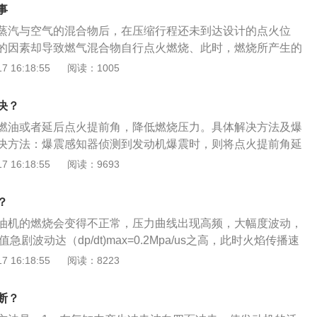
调节幅度有限，并且也只能在发动机合理工作范围之内进行调
灵敏度不会很准确。汽车爆震的原因以及解决方法：1、发动
事
震的方法：1、使用符合发动机压缩比的燃油：发动机压缩比
产生高压，并且在积碳的表面上产生比较高的温度使得爆震。
蒸汽与空气的混合物后，在压缩行程还未到达设计的点火位
么汽油标号的最重要的参数，一般情况下，对应不同的发动机
动机积碳即可；2、发动机温度过高导致，有可能是在较热的
的因素却导致燃气混合物自行点火燃烧、此时，燃烧所产生的
合自己的汽油标号，可以有效防止发动机爆震，提高燃油经济
发动机冷却系统出现问题。解决方法：检查发动机冷却系统，
运动的方向相反、引起发动机震动，这种现象称为爆震。爆震
 16:18:55
阅读：1005
达到设计的使用寿命；2、避免拖挡行驶：高档低速行驶方式
及时处理；3、点火角提前了，使得活塞还在压缩过程中，有
非常有害的现象，主要的害处是：发动机动力下降、油耗增
荷增加，因而增加点火提前角，而因为处于较高档位，转速提
烧就排出去，会受到很大的压力自燃，而造成的爆震。解决方
车舒适性变差、排放恶化（车内车外都能闻到严重的怪味、有
容易产生；3、定期到4S店保养，清洗油路和喷油嘴。定期到4
决？
角；4、使用了抗爆震性低的汽油，就会容易出现爆震的情
以相当于200多辆车正常状态时所产生的污染、严重影响驾驶
路和喷油嘴、清洗发动机积炭、更换发动机润滑油也是保持发
用高标号、质量好的汽油，如果车主使用的是92汽油，可以考
燃油或者延后点火提前角，降低燃烧压力。具体解决方法及爆
体健康），最为严重的时候会引起敲缸、发动机熄火以及发动
种方法；4、避免高温：定期检查冷却液水位，定期检查和更
8的，这样不会那么容易出现爆震现象；5、燃料空气混合比不够
决方法：爆震感知器侦测到发动机爆震时，则将点火提前角延
给车主带来巨大的经济损失。汽车发动机爆震怎么办：自制专
间激烈驾驶，夏日行车经常监控水温；5、适当选用高品质的
烧温度增大，就会使得发动机温度变高而出现爆震情况。解决
火时机，待发动机不爆震时，再慢慢地将点火提前恢复。原
 16:18:55
阅读：9693
油：油添加高品质的动力燃油催化剂，提高燃油的清洁等级，
上有一些高品质的燃油添加剂也可以在一定的程度上解决发动
气混合比，使它粘稠一点。
前，过早的点火会使得活塞还在压缩行程时，大部分油气已经
性，提高汽油的抗爆震性能，产生更高的燃烧能量，扩大汽车
的油气会承受极大的压力自燃。发动机过度积碳，发动机于燃
选择适合发动机压缩比的普通汽油：一般情况下，汽油标号对
？
使压缩比增大。发动机温度过高，空燃比不正确，燃油辛烷值
比，（发动机压缩比低于8.5比1比选用90号汽油；发动机压
油机的燃烧会变得不正常，压力曲线出现高频，大幅度波动，
发动机，燃烧室的压力较高。
.0比1比选用93号汽油；发动机压缩比10.1比1到11.5比1比选用9
值急剧波动达（dp/dt)max=0.2Mpa/us之高，此时火焰传播速
缩比高于11.5比1，先用98号汽油）选用适合自己的汽油标
发生急剧的改变。这种现象称为发动机爆燃。以下是关于汽车
 16:18:55
阅读：8223
清洗油路和喷油嘴：定期到4S店保养，清洗油路和喷油嘴、清洗
：1、概况：汽车发动机是为汽车提供动力的装置，决定汽车
发动机润滑油也是保持发动机良好状态的一种方法，对于大量
、稳定性和环保性。根据动力来源不同，汽车发动机可分为柴
断？
车，建议每5000公里到4S店保养一次发动机，以避免发动机
动机、电动汽车电动机以及混合动力等。2、其他：常见的汽