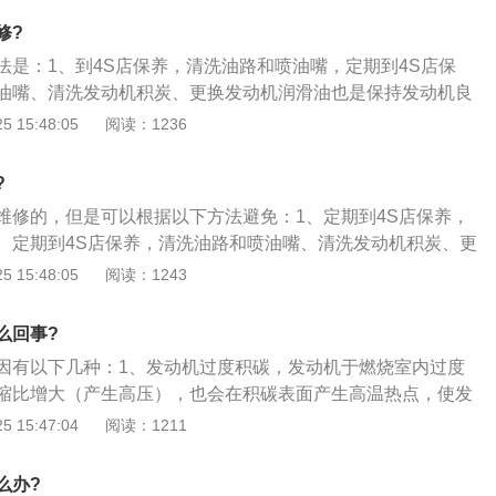
修?
法是：1、到4S店保养，清洗油路和喷油嘴，定期到4S店保
油嘴、清洗发动机积炭、更换发动机润滑油也是保持发动机良
2、对于大量选用93号汽油的“国四”汽车，建议每5000公里
 15:48:05
阅读：1236
发动机，以避免发动机爆震和汽车油耗过高的问题；3、适当选
加剂，市面上有一些高品质的燃油添加剂也可以在一定的程度
?
问题，但如何选择却是颇费脑筋的问题。这里有一个奇怪的悖
维修的，但是可以根据以下方法避免：1、定期到4S店保养，
油站所推荐的往往并不是值得信任的产品。真是让消费者有些为
。定期到4S店保养，清洗油路和喷油嘴、清洗发动机积炭、更
是保持发动机良好状态的一种方法；2、定期检查冷却液水
 15:48:05
阅读：1243
换机油，避免长时间激烈驾驶，夏日行车经常监控水温；3、
对于发动机来说是非常有害的现象，不仅会导致动力下降油耗
么回事?
放严重超标，最为严重的时候会引起敲缸、发动机熄火以及发
因有以下几种：1、发动机过度积碳，发动机于燃烧室内过度
，给车主带来巨大的经济损失。所以，当发动机发生爆震时，
缩比增大（产生高压），也会在积碳表面产生高温热点，使发
或者维修店处理。
动机温度过高，发动机在太热的环境使得进气温度过高，或是
 15:47:04
阅读：1211
不良，都会造成发动机高温而爆震；3、空燃比不正确，过于
比，会使得燃烧温度提升，而燃烧温度提高会造成发动机温度
么办?