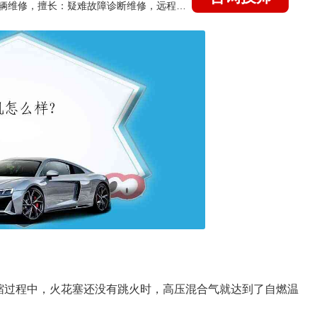
国家认证的汽车维修技师，15年德美日等各系车辆维修，擅长：疑难故障诊断维修，远程维修技术指导
缩过程中，火花塞还没有跳火时，高压混合气就达到了自燃温