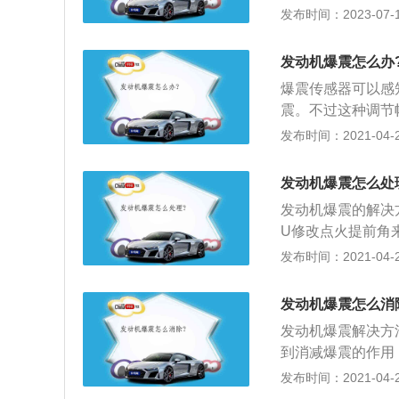
机，待发动机不爆
发布时间：2023-07-17
合适的汽油标号；
速。正常燃烧是汽
发动机爆震怎么办
焰以火花为中心，
爆震传感器可以感
焰还没有到达之前
震。不过这种调节
常燃烧，正常行驶
当发动机处于非正
发布时间：2021-04-28
耗，还会造成燃料
底消灭爆震，还应
发动机爆震怎么处
几点，从而消灭爆
发动机爆震的解决
动机负荷增加，因
U修改点火提前角
爆震便容易产生；
合理工作范围之内
发布时间：2021-04-27
清洗油路和喷油嘴
前角，不仅会削弱
态的一种方法；3
高、三元催化器损
免长时间激烈驾驶
发动机爆震怎么消
剂。市面上有一些
发动机爆震解决方
题。
到消减爆震的作用
积碳；4、如果是
发布时间：2021-04-25
牌号（辛烷值）的