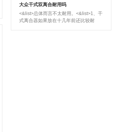
室，最后形成废气排出，就可以让三元
无法制作，需要将车辆送到修理厂或4s
造成烧机油。<&list>3、机油粘度。使用
大众干式双离合耐用吗
催化器得到清洗，排气管堵塞的情况就
店；<&list>2.车辆半轴套管防尘罩破
机油粘度过小的话，同样会有烧机油现
<&list>总体而言不太耐用。<&list>1、干
能够得到解决。
裂，破裂后会出现漏油现象，使半轴磨
象，机油粘度过小具有很好的流动性，
式离合器如果放在十几年前还比较耐
损严重，磨损的半轴容易损坏，产生异
容易窜入到气缸内，参与燃烧。<&list>
用，但是由于现在的汽车发动机动力输
响；<&list>3.稳定器的转向胶套和球头
4、机油量。机油量过多，机油压力过
出越来越高，使得干式离合器散热不足
老化，一般是使用时间过长造成的。解
大，会将部分机油压入气缸内，也会出
的缺陷也逐渐暴露出来。<&list>2、由于
决方法是更换新的质量好的转向橡胶套
现烧机油。<&list>5、机油滤清器堵塞：
干式双离合的工作环境暴露在空气中，
和球头。
会导致进气不畅，使进气压力下降，形
而离合器的散热也是通离合器罩上面的
成负压，使机油在负压的情况下吸入燃
几个小孔来进行散热。但是在行驶过程
烧室引起烧机油。<&list>6、正时齿轮或
中变速箱需要换挡，就不得不使得离合
链条磨损：正时齿轮或链条的磨损会引
器频繁工作。<&list>3、长时间的低速行
起气阀和曲轴的正时不同步。由于轮齿
驶以及过于频繁的启停，导致离合器的
或链条磨损产生的过量侧隙，使得发动
温度不断升高，而低速行驶时空气流动
机的调节无法实现：前一圈的正时和下
效率不高，无法将离合器中的热量有效
一圈可能就不一样。当气阀和活塞的运
的带走，导致离合器内部的温度不断升
动不同步时，会造成过大的机油消耗。
高，加速离合器的磨损。
解决方法：更换正时齿轮或链条。<&list
>7、内垫圈、进风口破裂：新的发动机
设计中，经常采用各种由金属和其他材