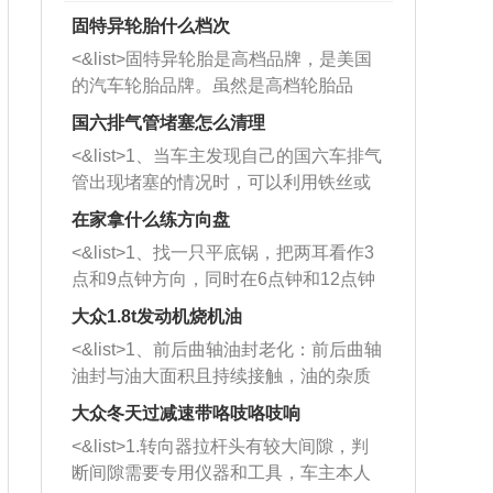
固特异轮胎什么档次
<&list>固特异轮胎是高档品牌，是美国
的汽车轮胎品牌。虽然是高档轮胎品
牌，但是中高低端的轮胎都有生产，这
国六排气管堵塞怎么清理
也是为了更好的开拓市场。
<&list>1、当车主发现自己的国六车排气
管出现堵塞的情况时，可以利用铁丝或
者是细棍，直接将杂物给取出来，如果
在家拿什么练方向盘
堵塞情况比较严重，也可以采取应急措
<&list>1、找一只平底锅，把两耳看作3
施。 <&list>2、直接利用木棍将所有的
点和9点钟方向，同时在6点钟和12点钟
杂物推到排气管里面的位置处，然后将
方向做一个标记。 <&list>2、双手握住
三元催化器拆解开，就可以将堵塞的东
大众1.8t发动机烧机油
平底锅两耳，然后往左打半圈、一圈、
西取出来。但如果是因为积碳过多引起
<&list>1、前后曲轴油封老化：前后曲轴
一圈半的练习，往右同样也要打相同的
的堵塞，就需要将三元催化器泡在草酸
油封与油大面积且持续接触，油的杂质
圈数。 <&list>3、最后强调要反复练
中进行清洗。 <&list>3、也可以利用清
和发动机内持续温度变化使其密封效果
习，这样就可以形成肌肉记忆，在真实
大众冬天过减速带咯吱咯吱响
洗剂对堵塞的情况得到解决，将清洗剂
逐渐减弱，导致渗油或漏油。<&list>2、
驾驶车辆时，不需要记忆也能打好方
放在燃油箱中，与燃油混合后，车辆启
<&list>1.转向器拉杆头有较大间隙，判
活塞间隙过大：积碳会使活塞环与缸体
向。
动时，就可以和汽油一起进入到燃烧
断间隙需要专用仪器和工具，车主本人
的间隙扩大，导致机油流入燃烧室中，