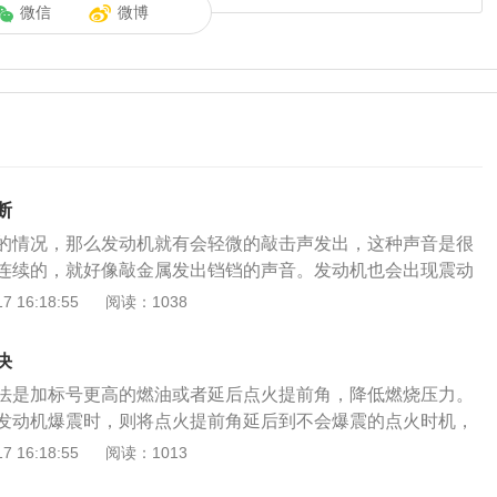
微信
微博
断
的情况，那么发动机就有会轻微的敲击声发出，这种声音是很
连续的，就好像敲金属发出铛铛的声音。发动机也会出现震动
盘上也会出现发动机温度过高的提醒，排放尾气时会带有黑
 16:18:55
阅读：1038
大。检测发动机爆震的三种方法：1、发动机气缸压力检测。
花塞附近的杂质吹干净，把全部火花塞拆卸下来，使用气缸压
决
火花塞孔内。把节气门全部开启，利用起动机带动曲轴转动几
法是加标号更高的燃油或者延后点火提前角，降低燃烧压力。
读数为最大压力就可以停止转动。记录读数，可以多次测试取
发动机爆震时，则将点火提前角延后到不会爆震的点火时机，
测发动机缸体振动频率。4缸发动机的正常振动频率为100赫
，再慢慢地将点火提前恢复。通常，较新车型都装备有爆震传
 16:18:55
阅读：1013
正常振动频率为150赫兹，如果检测到发动机缸体振动频率不正
可以感知发动机产生的爆震，并通过ECU修改点火提前角来减
能出现爆震现象。3、发动机燃烧噪音检测。如果通过这个方