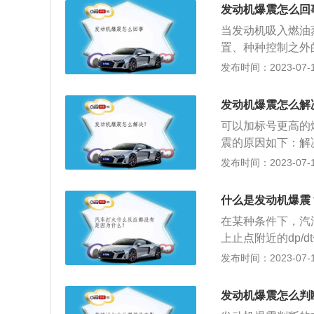
轻爆震。不过这种
法去检测，精度和
发动机爆震怎么回
节。预防发动机爆
机积碳严重，就会
当发动机吸入燃油
是汽车应该选用什
解决方法：清理发
置、种种控制之外
压缩比可以选用适
环境下行驶或者是
巨大冲击力与活塞
发布时间：2023-07-17
性，并保障发动机
如果出现问题就要
对于发动机来说是
容易造成发动机负
一部分油气没有燃
加、噪音加大、汽
升不明显，爆震便
发动机爆震怎么解
法：延后点火提前
时一辆车的污染可
S店保养，清洗油
况。解决方法：使
可以加标号更高的
员本人和乘客的身
动机良好状态的一
虑使用95或者9
震的原因如下：解
机机械部件破坏，
换机油，避免长时
粘稠，就会导致燃
后到不会爆震的点
发布时间：2023-07-17
供高清洁度动力燃
燃油添加剂。市面
方法：调节燃料空
因：点火角过于提
改变燃油的燃烧特
机爆震问题。
燃烧，此时未燃烧
的经济油耗区域。
什么是发动机爆震
烧室内过度积碳，
应不同的发动机压缩
在某种条件下，汽
过低，压缩比高的
缩比8.6比1到10
上止点附近的dp/dt
7号汽油；发动机压
度和火焰前锋形状
发布时间：2023-07-17
号。定期到4S店
发动机的详细介绍
发动机积炭、更换
的动力性、经济性
发动机爆震怎么判
选用93号汽油的汽
油发动机、汽油发