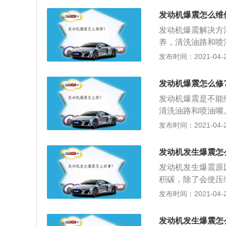
发动机爆震怎么维
发动机爆震解决方
养，清洗油路和喷
好状态的一种方法；
发布时间：2021-04-25
到4S店保养一次
用高品质的燃油添
发动机爆震怎么修
上解决发动机爆震
发动机爆震是不能
论：4S店或者加
清洗油路和喷油嘴
难。
换发动机润滑油也
发布时间：2021-04-25
位，定期检查和更
总结：可以说爆震
发动机发生爆震怎
增加，还会产生排
发动机发生爆震原
动机机械部件破坏
积碳，除了会使压
应当及时去4S店
动机爆震；2、发
发布时间：2021-04-25
发动机冷却水循环
稀的燃料空气混合
发动机发生爆震怎