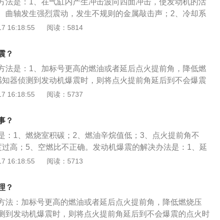
高的问题。适当选用高品质的燃油添加剂：市面上有一些高品
方法是：1、在气缸内产生冲击波向四面冲击，使发动机的活
于往复活塞式内燃机，能够将燃料的化学能转化为活塞运动的
可以在一定的程度上解决发动机爆震问题，但如何选择却是颇
、曲轴发生强烈震动，发生不规则的金属敲击声；2、冷却系
动力。汽油机转速高，质量小，噪音小，起动容易，制造成本
状是4S店或者加油站所推荐的往往并不是值得信任的产品。
汽车燃料燃烧不充分，废气中有黑烟；4、发动机功率下降。发
 16:18:55
阅读：5814
大，热效率高，经济性能和排放性能都比汽油机好。
种条件下，汽油机的燃烧变得不正常，压力曲线出现高频有大
爆震的原因是：1、点火角提前；2、发动机温度过高；3、燃
震？
、发动机燃烧室内积碳过多；5、空燃比不正确；6、燃油辛烷
方法是：1、加标号更高的燃油或者延后点火提前角，降低燃
感知器侦测到发动机爆震时，则将点火提前角延后到不会爆震
动机不爆震时，再慢慢的将点火提前恢复。发动机的保养方
 16:18:55
阅读：5737
合格的机油；2、使用合格的冷却液；3、定期清理水箱水垢；
除积碳；5、按时更换车辆的空气滤清器、机油滤清器、汽油滤
事？
花塞使用情况；7、保持正常的转速。
是：1、燃烧室积碳；2、燃油辛烷值低；3、点火提前角不
度过高；5、空燃比不正确。发动机爆震的解决办法是：1、延
、清洗油路和喷油嘴；3、选用品质合格的燃油添加剂；4、选
 16:18:55
阅读：5713
比的燃油；5、维修或更换水泵。发动机根据工作原理分为活
动机、火箭发动机、涡轮发动机，其作用是将热能通过在密封
理？
气体，推动活塞做功，转变为机械能为车辆提供动力。
方法：加标号更高的燃油或者延后点火提前角，降低燃烧压
测到发动机爆震时，则将点火提前角延后到不会爆震的点火时