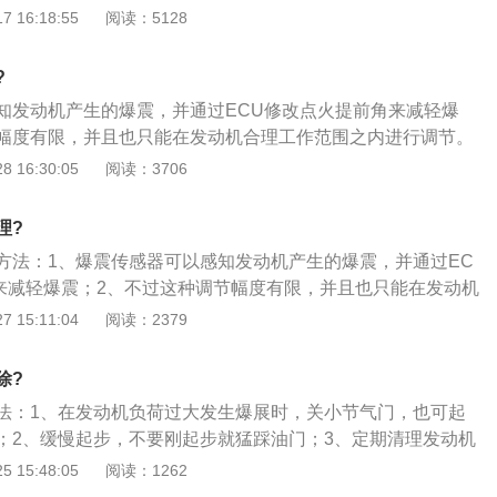
震时，再慢慢的将点火提前恢复。避免爆震的方法：1、选用
 16:18:55
阅读：5128
2、清除积碳；3、采用合适的汽油添加剂；4、避免高档低
油发动机的可燃混合气，开始由高压火花点燃，然后燃烧的火
?
向外传播，将燃烧室混合气都弓|燃这就是正常燃烧。如果在火
知发动机产生的爆震，并通过ECU修改点火提前角来减轻爆
，其余混合气未被引燃就自行发火，这种燃烧叫爆震，是不正
幅度有限，并且也只能在发动机合理工作范围之内进行调节。
中不应该产生爆震现象，否则即为发动机故障。
常工况下，一味延迟点火提前角，不仅会削弱动力，升高油
 16:30:05
阅读：3706
燃烧不充分造成发动机温度升高、三元催化器损坏。如果想彻
该做更多的工作。所以，当发动机发生爆震时，应该做到以下
理?
震的发生：1、避免拖挡行驶：高挡低速行驶方式容易造成发
方法：1、爆震传感器可以感知发动机产生的爆震，并通过EC
而增加点火提前角，而因为处于较高挡位，转速提升不明显，
来减轻爆震；2、不过这种调节幅度有限，并且也只能在发动机
2、定期到4S店保养，清洗油路和喷油嘴。定期到4S店保养，
进行调节；3、当发动机处于非正常工况下，一味延迟点火提
 15:11:04
阅读：2379
、清洗发动机积炭、更换发动机润滑油也是保持发动机良好状
动力，升高油耗，还会造成燃料燃烧不充分造成发动机温度升
、避免高温：定期检查冷却液水位，定期检查和更换机油，避
坏。如果想彻底消灭爆震，还应该做更多的工作。
，夏日行车经常监控水温；4、适当选用高品质的燃油添加
除?
高品质的燃油添加剂也可以在一定的程度上解决发动机爆震问
法：1、在发动机负荷过大发生爆展时，关小节气门，也可起
；2、缓慢起步，不要刚起步就猛踩油门；3、定期清理发动机
在汽车上坡发生爆震，应及时换入低速挡；5、使用与规定相符
 15:48:05
阅读：1262
汽油。