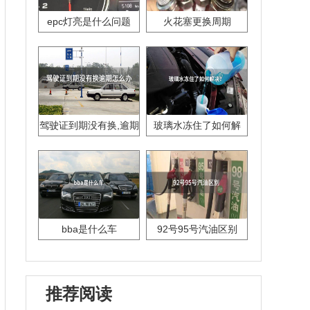
epc灯亮是什么问题
火花塞更换周期
驾驶证到期没有换,逾期
玻璃水冻住了如何解
怎么办??
决？
bba是什么车
92号95号汽油区别
推荐阅读