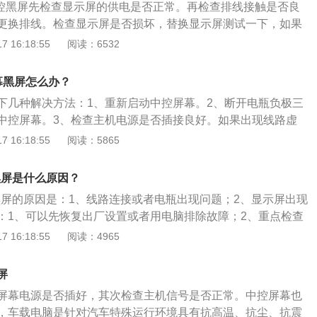
L中控黑屏先检查显示屏的供电是否正常。再检查排线接触是否良
更换排线。检查显示屏是否损坏，替换显示屏测试一下，如果
损坏。如果一样，供电正常，排线接触良好，检查主板的视频
 16:18:55
阅读：6532
板测试下。以下是关于汽车中控的具体介绍：1、汽车中控是
响等舒适娱乐装置的地方。汽车中控包括中央控制门锁系统，
幕黑屏怎么办？
车中控系统控制整车车门开关及玻璃升降系统。2、中央控制
下几种解决方法：1、重新启动中控屏幕。2、断开电瓶负极三
央控制、速度控制、单独控制三个功能。驾驶员可以控制所有
中控屏幕。3、检查主机电源是否插接良好。如果出现线路虚
行车速度达到一定时，车门自动上锁，对于其他车门有独立的
线路插接良好即可。4、检查电源信号线是否老化。如果出现
 16:18:55
阅读：5865
自己的车门。3、汽车中控还包括中央控制台，以及音响控制
换电源信号线即可。5、按复位键，恢复出厂设置。6、前往汽
制器。
业维修。以下是长安CS75中控屏幕的相关介绍：1、中控屏幕是
黑屏是什么原因？
屏幕，简约大方，画面清晰。2、通过中控屏幕可以查看全车360
幕黑屏的原因是：1、线路连接或者电瓶出现问题；2、显示屏出现
30迈时，打开左右转向灯，屏幕会自动切换左右的路况，增加
：1、可以先恢复出厂设置或者用电脑排除故障；2、重点检查
、无线接收器的ID与主机程序中设定的ID是否一致、无线接收
 16:18:55
阅读：4965
a6l是奥迪旗下的一款三厢轿车，其长宽高分别为5050mm、
75mm，轴距为3024mm。该车全系标配奥迪虚拟座舱，车内配备
屏
示屏，下方为8.6英寸的触控屏，仪表采用12.3全液晶仪表盘。
屏幕电源是否插好，其次检查主机信号是否正常。中控屏幕也
，车载电脑是针对汽车特殊运行环境具有抗高温、抗尘、抗震