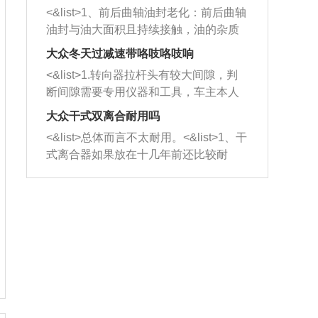
平底锅两耳，然后往左打半圈、一圈、
西取出来。但如果是因为积碳过多引起
<&list>1、前后曲轴油封老化：前后曲轴
一圈半的练习，往右同样也要打相同的
的堵塞，就需要将三元催化器泡在草酸
油封与油大面积且持续接触，油的杂质
圈数。 <&list>3、最后强调要反复练
中进行清洗。 <&list>3、也可以利用清
和发动机内持续温度变化使其密封效果
习，这样就可以形成肌肉记忆，在真实
大众冬天过减速带咯吱咯吱响
洗剂对堵塞的情况得到解决，将清洗剂
逐渐减弱，导致渗油或漏油。<&list>2、
驾驶车辆时，不需要记忆也能打好方
放在燃油箱中，与燃油混合后，车辆启
<&list>1.转向器拉杆头有较大间隙，判
活塞间隙过大：积碳会使活塞环与缸体
向。
动时，就可以和汽油一起进入到燃烧
断间隙需要专用仪器和工具，车主本人
的间隙扩大，导致机油流入燃烧室中，
室，最后形成废气排出，就可以让三元
无法制作，需要将车辆送到修理厂或4s
造成烧机油。<&list>3、机油粘度。使用
大众干式双离合耐用吗
催化器得到清洗，排气管堵塞的情况就
店；<&list>2.车辆半轴套管防尘罩破
机油粘度过小的话，同样会有烧机油现
<&list>总体而言不太耐用。<&list>1、干
能够得到解决。
裂，破裂后会出现漏油现象，使半轴磨
象，机油粘度过小具有很好的流动性，
式离合器如果放在十几年前还比较耐
损严重，磨损的半轴容易损坏，产生异
容易窜入到气缸内，参与燃烧。<&list>
用，但是由于现在的汽车发动机动力输
响；<&list>3.稳定器的转向胶套和球头
4、机油量。机油量过多，机油压力过
出越来越高，使得干式离合器散热不足
老化，一般是使用时间过长造成的。解
大，会将部分机油压入气缸内，也会出
的缺陷也逐渐暴露出来。<&list>2、由于
决方法是更换新的质量好的转向橡胶套
现烧机油。<&list>5、机油滤清器堵塞：
干式双离合的工作环境暴露在空气中，
和球头。
会导致进气不畅，使进气压力下降，形
而离合器的散热也是通离合器罩上面的
成负压，使机油在负压的情况下吸入燃
几个小孔来进行散热。但是在行驶过程
烧室引起烧机油。<&list>6、正时齿轮或
中变速箱需要换挡，就不得不使得离合
链条磨损：正时齿轮或链条的磨损会引
器频繁工作。<&list>3、长时间的低速行
起气阀和曲轴的正时不同步。由于轮齿
驶以及过于频繁的启停，导致离合器的