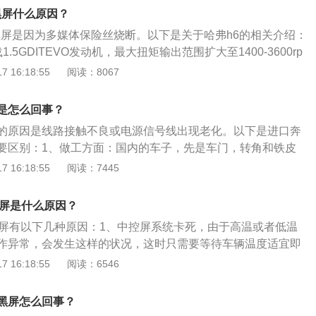
黑屏什么原因？
黑屏是因为多媒体保险丝烧断。以下是关于哈弗h6的相关介绍：
.5GDITEVO发动机，最大扭矩输出范围扩大至1400-3600rp
DCT变速器，综合传动效率高达95.6%。2、安全进化：提
 16:18:55
阅读：8067
理念，标配71.61%高强度钢车身、热成型钢一体式门框和6个
刚强度高达2000Mpa。3、设计进化：历经3代光华流转的荣
是怎么回事？
弗H6拥有强大气场；东方式未来美学设计语言，外观线条也将
的原因是线路接触不良或电源信号线出现老化。以下是进口奔
显无遗，同时，内饰采用超感未来智慧座舱设计。
要区别：1、做工方面：国内的车子，先是车门，转角和铁皮
的粗糙，再到驾驶座部分，油门和刹车的踏板还有方向盘底
 16:18:55
阅读：7445
缘和材料的安装都有毛边。后备箱和储物空间，完全没有任何
在偷工减料的现象，进口很少会有这种情况。2、精细方面：
黑屏是什么原因？
一些塑料的拼装部分，很多应该拧上螺丝的地方并没有螺丝。
黑屏有以下几种原因：1、中控屏系统卡死，由于高温或者低温
产配置要比进口贵。
作异常，会发生这样的状况，这时只需要等待车辆温度适宜即
屏幕黑屏被认为关闭，此时只需要按下开关键就能开启。3、车
 16:18:55
阅读：6546
裂，没有供电端中控屏幕就不会亮起，只要在发动机舱保险丝
即可。4、检查一下显示屏的供电是否正常，如果供电不正
黑屏怎么回事？
模块，再检查排线接触是否良好。