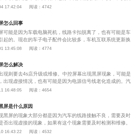
汽车电路融合的汽车信息化产品。可以实现所有家用电脑的功
 17:42:04
阅读：4742
，导航定位，游戏电话等功能。车载电脑可以连接数码相机、
可以记录汽车的定位系统所发的信息，记录精度可以达到一秒
屏怎么回事
记录卡可以用于储存信息，使用寿命可以达到十年以上。具有
屏可能是因为车载电脑死机，线路卡扣脱离了，也有可能是车
使用的多功能功能，最大限度方便驾驶员使用。
引起的。现在的车子电子配件会比较多，车机互联系统更新换
比较复杂，因此车载大屏出现故障的情况就会增加。可以试一
 13:45:08
阅读：4774
车子以及车载电脑看看是否能恢复，如果没办法的话只能去进
有线路卡扣的脱离，由于线路的连接通常都会使用卡扣直插的
屏怎么解决
簸路段或者是品质不好的情况就可能会发生卡扣脱离或者松
出现则要去4s店升级或维修。中控屏幕出现黑屏现象，可能是
黑屏。车机模块失效这种情况发生的概率会高一些。由于电子
，出现虚接情况，也有可能是因为电源信号线老化造成的。汽
幕显示的内容太多，引起内部模块的干扰，所以会导致车机的
屏，除了上述两种原因之外，还有一种可能就是屏幕使用时间
 16:48:05
阅读：4654
厂设置或者是进行刷机操作。
块出现故障，不仅存在卡顿情况，严重点就是经常性黑屏。当
急处理办法，比如重新进入触屏设置页面进行触摸范围校准，
黑屏是什么原因
出厂设置，或者通过连接电脑进行维修。其实，中控屏幕出现
现黑屏的现象大部分都是因为汽车的线路接触不良，需要及时
安装工艺有较大关系，因为这个工艺需要接触到较为复杂的线
是否出现虚接的现象，如果有这个现象需要及时检测和维修。
业或者错误，就很可能会造成屏幕故障的现象，甚至还会烧毁
牌旗下经典车型，大切诺基承载了吉普汽车品牌纯正的血统是
 16:43:22
阅读：4532
一定的安全隐患。要想彻底解决该问题，建议去4s店，找专业