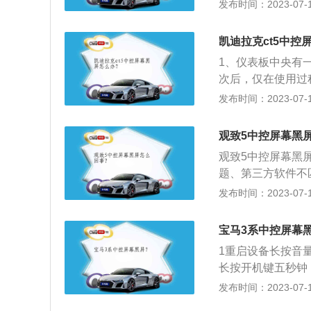
况，再进行修理或
发布时间：2023-07-17
修或直接更换才可
造成兼容性与数据
示屏测试下，如果
件太多导致的，所
法：检查主机电源
凯迪拉克ct5中控
车辆蓝牙模块的光
其他附加设备，例
1、仪表板中央有
机中的一些防护软
的设计参数，从而
次后，仅在使用过
升级程序。可能是
备，或合理增加散
车无法解决北美软
发布时间：2023-07-17
解决。6、清除导
的。在北美，您是
的标记点，或者短
此类问题。4S店
信息的数据处理问
观致5中控屏幕黑
是正常的汽车被撞
码器重新匹配汽车
观致5中控屏幕黑
车的保险有没有熔
题、第三方软件不
可。9、充电。可
屏幕损坏。线路老
发布时间：2023-07-17
后，松开电源键，
仅是没有图像，还
店。如果自己无法
没图像，应该是D
宝马3系中控屏幕
查，找专业人员维
电设备无法正常使
1重启设备长按音
电缆损坏所致，随
长按开机键五秒钟
化。3重新开机重
发布时间：2023-07-17