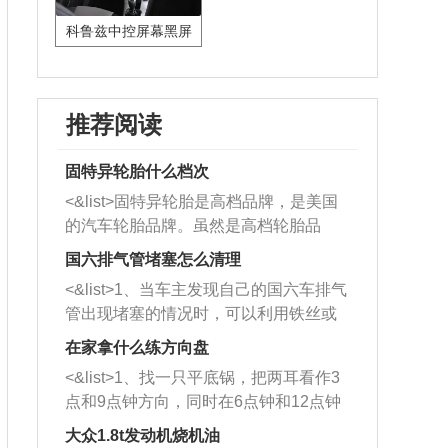
科鲁兹中控屏幕黑屏
推荐阅读
固特异轮胎什么档次
<&list>固特异轮胎是高档品牌，是美国
的汽车轮胎品牌。虽然是高档轮胎品
牌，但是中高低端的轮胎都有生产，这
国六排气管堵塞怎么清理
也是为了更好的开拓市场。
<&list>1、当车主发现自己的国六车排气
管出现堵塞的情况时，可以利用铁丝或
者是细棍，直接将杂物给取出来，如果
在家拿什么练方向盘
堵塞情况比较严重，也可以采取应急措
<&list>1、找一只平底锅，把两耳看作3
施。 <&list>2、直接利用木棍将所有的
点和9点钟方向，同时在6点钟和12点钟
杂物推到排气管里面的位置处，然后将
方向做一个标记。 <&list>2、双手握住
三元催化器拆解开，就可以将堵塞的东
大众1.8t发动机烧机油