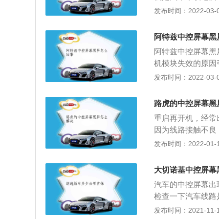
能力的而且可以与
发布时间：2022-03-04
能，支持车内上网
手机、摄像机等。
阿特兹中控屏幕黑
一次。汽车电脑的
阿特兹中控屏幕黑
多项方便车内人员
机模块失效的原因
代。都没系系统会
发布时间：2022-03-01
下熄火，重新启动
行检测和维修。还
路虎的中控屏幕黑
方式，如果遇到颠
重启再开机，经常
动，使得车载大屏
因为线路接触不良
产品比较多，大屏
车中控屏幕出现黑
发布时间：2022-01-11
问题。只能恢复出
过长，导致供电模
然有一些临时的应
大切诺基中控屏幕
还有立刻进行恢复
汽车的中控屏幕出
种种故障，跟他的
检查一下汽车线路
路，一旦安装不专
大切诺基是吉普品
发布时间：2021-11-10
车内的原件，存在