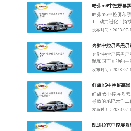
哈弗m6中控屏幕
哈弗m6中控屏幕
1、动力进化：搭载1
m，并匹配第二代7
发布时间：2023-07-17
出“安全不分级”的
安全气囊，且热成型
奔驰中控屏幕黑屏
耀沉淀，第三代哈
奔驰中控屏幕黑屏
强劲的动感力量彰
驰和国产奔驰的主
金属的处理都非常
发布时间：2023-07-17
下，很多的塑料边
保护。国产奔驰存
红旗h5中控屏幕
国产奔驰的底盘和
红旗h5中控屏幕
3、配置方面：国
导致的系统元件工
可恢复。2、中控
发布时间：2023-07-17
辆中控屏保险丝断
盒里面更换保险丝
凯迪拉克中控屏幕
常，需要更换供电