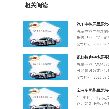
相关阅读
汽车中控屏黑屏怎
汽车中控屏黑屏的
果供电不正常，请
果有问题，更换排
发布时间：2023-07-17
测试下，如果恢复
常，排线接触良好
凯迪拉克中控屏幕
黑屏的原因有很多
汽车中控屏幕黑屏
置试试，或者用电
可能是因为线路接
修期，就直接去4
将其虚接的部位连
发布时间：2023-07-17
象，也可能是因为
去，如果黑屏得以
宝马车屏幕黑屏怎
存在缺陷。如果检
1、重启。可以先
就是电路设计存在
路。如果还是没有
严重的话就是我们