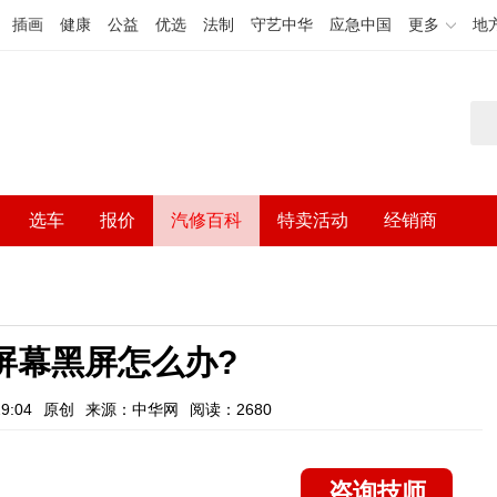
插画
健康
公益
优选
法制
守艺中华
应急中国
更多
地
选车
报价
汽修百科
特卖活动
经销商
屏幕黑屏怎么办?
9:04
原创
来源：中华网
阅读：2680
咨询技师