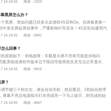
者更换新的电源线。3、检查U盘。可能是使用了劣质的U盘，
 16:18:55
阅读：1029
以。4.显示屏损坏。解决方法：检查是否显示屏损坏，替换显
传输上出现问题，导致主机运行不良。也有可能是U盘里面文
恢复正常，显示屏损坏。5..汽车的电源电压不稳定。解决方
以需要更换优质的U盘或者清理U盘里的文件。4、检查蓝牙。
插接良好，电压稳定。6.中控屏过热导致，一般是由于加装了
屏幕黑屏怎么办？
纤接触不好或者可能是因为手机与车辆通过蓝牙连接，但是手
如导航模块，倒车影像等。中控大屏的工作负荷超过了其本身
一个黑屏。类似问题已经多次反馈给4S店和Ge。仪表板更换一
件的作用导致屏幕黑屏，可以解除手机蓝牙连接再查看。5、
触发了过热保护功能导致。解决方法：可以采用断开附加设
程中发生两起类似事件，严重影响行车安全！4S店告知通用汽
因为系统没有更新导致屏幕黑屏，需要重新编程或升级程序来
热能力的办法来进行处理。
件更新问题。日期尚未确定！在使用过程中，它是好的和坏
 16:18:55
阅读：9891
航数据。像一些有互联驾驶功能的车辆，在地图里存储了太多
否一直在等待软件更新？在1月30日和1月31日，连续两天出现
时间内对主机操作过多，导致主机卡死，也有可能是实时路况
的工作人员无法处理或退车。他们无法沟通。2、还有一种情况
题，可以清除一下导航数据。7、重新匹配模块。可以使用解
屏怎么回事？
坏了。
的模块，即可正常使用屏幕。8、检查保险。需要检查一下汽
屏的原因如下：供电故障：车载显示屏不亮有可能是供电问
断，或者导航按钮和电压有没有出现问题，及时进行维修即
匹配系统或者软件版本过于陈旧导致系统失灵无法正常显示、
能是因为电池没电导致黑屏，可以长按电源键，出现开机画面
化：使用的时间太长，造成这个线路老化造成的黑屏，如果仅
 16:18:55
阅读：9816
如果画面立刻消失，说明电池没电，需要及时充电。10、去4s
有声音，可能是导航显示器的电源插件松动；如果直接没声音
找出具体故障原因，或者无法修复，可以将车开到4s店进行检
VD坏。蓄电池故障：有可能是蓄电池亏电严重导致车辆上的用
黑屏？
修。
用。电缆故障：如果是有电就是黑屏不亮，有可能是汽车导航
量调节键三十秒左右，便会自动关机，然后重启。2初始化程序
着使用时间长久，很多线路都会有老化的迹象。
，屏幕不亮且电源指示灯未亮或亮一下马上熄灭，则完成初始
新打开设备，即可解决黑屏。
 16:18:55
阅读：8667