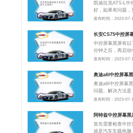
凯迪拉克ATS-
好，如果有问题，
恢复正常，显示屏
发布时间：2023-07-17
输出信号，更换主
控制汽车空调、音
长安CS75中控屏
驾驶员可以通过汽
中控屏幕黑屏有以
门锁系统主要有中
分钟之后，再启动
门锁开关，同时，
接的情况，把电源
发布时间：2023-07-17
开关，可单独控制
老化现象，及时更
面板等各种车辆控
车4S店，寻找专
奥迪a6l中控屏幕
一块10寸的液晶
奥迪a6l中控屏
影像。当车速低于
问题。解决方法是
拐弯的安全性。
一下触摸范围校正
发布时间：2023-07-17
器的距离问题。奥迪
1886mm、14
阿特兹中控屏幕黑
了10.1英寸的显
首先需要检查中控
就是汽车车载电脑