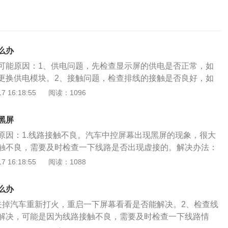
么办
可能原因：1、供电问题，先检查显示屏的供电是否正常，如
更换供电模块。2、接触问题，检查排线的接触是否良好，如
线。3、显示屏本身问题，检查显示屏是否损坏，替换显示屏
 16:18:55
阅读：1096
正常，那么就是显示屏损坏了，如果还是一样，而且供电正
，那就需要检查主板的视频输出信号，更换主板测试下。导致
黑屏
，比如电源、线路，还有灰层接触问题。你可以先恢复出厂设
原因：1.线路接触不良。汽车中控屏幕出现黑屏的现象，很大
脑排除故障，如果还不行，在保修期内就去保修；如果不在保
触不良，需要及时检查一下线路是否出现虚接的。解决办法：
s店维修吧。
接完好即可。2.电源信号线老化。汽车中控屏幕出现黑屏的现
 16:18:55
阅读：1088
电源信号线出现老化。解决办法：可以尝试更换一条新的上
解决的话，就说明的确是电源信号线存在问题了。3.电路设计
么办
查了上面两种情况之后，中控屏幕依然还是黑屏的话，那应该
关掉汽车重新打火，重启一下屏幕看看是否能解决。2、检查线
缺陷的缘故，导致供电模块出现故障，不仅存在卡顿的情况，
解决，可能是因为线路接触不良，需要及时检查一下线路情
今天所说的黑屏现象了。解决办法：需要到维修店进行检查维