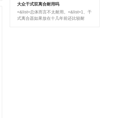
室，最后形成废气排出，就可以让三元
无法制作，需要将车辆送到修理厂或4s
造成烧机油。<&list>3、机油粘度。使用
大众干式双离合耐用吗
催化器得到清洗，排气管堵塞的情况就
店；<&list>2.车辆半轴套管防尘罩破
机油粘度过小的话，同样会有烧机油现
<&list>总体而言不太耐用。<&list>1、干
能够得到解决。
裂，破裂后会出现漏油现象，使半轴磨
象，机油粘度过小具有很好的流动性，
式离合器如果放在十几年前还比较耐
损严重，磨损的半轴容易损坏，产生异
容易窜入到气缸内，参与燃烧。<&list>
用，但是由于现在的汽车发动机动力输
响；<&list>3.稳定器的转向胶套和球头
4、机油量。机油量过多，机油压力过
出越来越高，使得干式离合器散热不足
老化，一般是使用时间过长造成的。解
大，会将部分机油压入气缸内，也会出
的缺陷也逐渐暴露出来。<&list>2、由于
决方法是更换新的质量好的转向橡胶套
现烧机油。<&list>5、机油滤清器堵塞：
干式双离合的工作环境暴露在空气中，
和球头。
会导致进气不畅，使进气压力下降，形
而离合器的散热也是通离合器罩上面的
成负压，使机油在负压的情况下吸入燃
几个小孔来进行散热。但是在行驶过程
烧室引起烧机油。<&list>6、正时齿轮或
中变速箱需要换挡，就不得不使得离合
链条磨损：正时齿轮或链条的磨损会引
器频繁工作。<&list>3、长时间的低速行
起气阀和曲轴的正时不同步。由于轮齿
驶以及过于频繁的启停，导致离合器的
或链条磨损产生的过量侧隙，使得发动
温度不断升高，而低速行驶时空气流动
机的调节无法实现：前一圈的正时和下
效率不高，无法将离合器中的热量有效
一圈可能就不一样。当气阀和活塞的运
的带走，导致离合器内部的温度不断升
动不同步时，会造成过大的机油消耗。
高，加速离合器的磨损。
解决方法：更换正时齿轮或链条。<&list
>7、内垫圈、进风口破裂：新的发动机
设计中，经常采用各种由金属和其他材