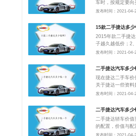
车时，按规定要向
进行二手车交易和
发布时间：2021-04-28
向买方开具税务机
完成后，现车辆所
15款二手捷达多少
办理转移登记手续
2015年款二手捷
子越久越低价；2
反之价值就越低；
发布时间：2021-04-28
低。
二手捷达汽车多少
现在捷达二手车价
关于捷达一些资料
汽-大众汽车有限
发布时间：2021-04-28
看Jetta，包括后来
是Golf的衍生型。
二手捷达汽车多少
二手捷达轿车价值
的配置，价值与配
里、行驶公里越小
发布时间：2021-04-28