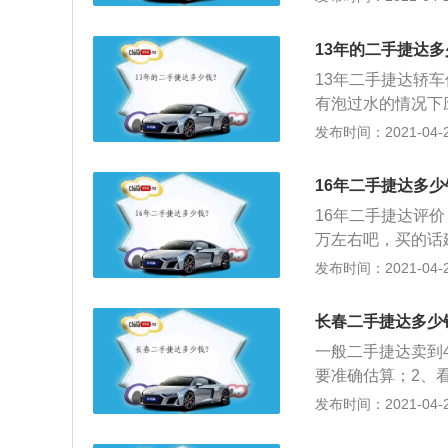
13年的二手捷达多
13年二手捷达轿
有泡过水的情况下
况，有没有大修过
发布时间：2021-04-28
保值率还算挺高的
去看看。
16年二手捷达多少
16年二手捷达评价
万左右吧，买的话
分很大的；2、除
发布时间：2021-04-28
原厂的质保，但相
一些想买准新车的
长春二手捷达多少
史，一般里程数也
一般二手捷达卖到
要准确估算；2、看
扣，看看保险还有
发布时间：2021-04-28
成；3、手续齐全
应急工具、三脚架