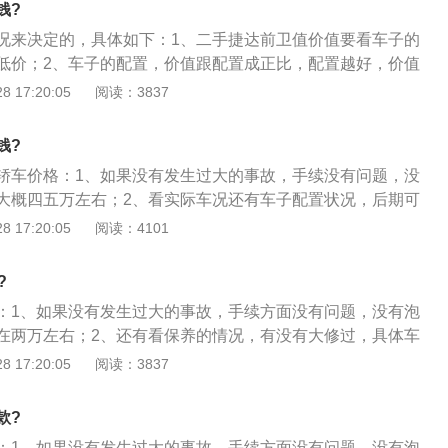
钱?
况来决定的，具体如下：1、二手捷达前卫值价值要看车子的
低价；2、车子的配置，价值跟配置成正比，配置越好，价值
就越低；3、行驶公里、行驶公里越小，价值就越好，反之价
 17:20:05
阅读：3837
钱?
轿车价格：1、如果没有发生过大的事故，手续没有问题，没
大概四五万左右；2、看实际车况还有车子配置状况，后期可
跟卖家谈价钱；3、具体价格建议到当地二手车市场去看看。
 17:20:05
阅读：4101
?
：1、如果没有发生过大的事故，手续方面没有问题，没有泡
在两万左右；2、还有看保养的情况，有没有大修过，具体车
信息才可以准确估价，捷达的车子保值率还算挺高的；3、价
 17:20:05
阅读：3837
需要看车况才可以，建议到当地二手车市场去看看。
款?
：1、如果没有发生过大的事故，手续方面没有问题，没有泡