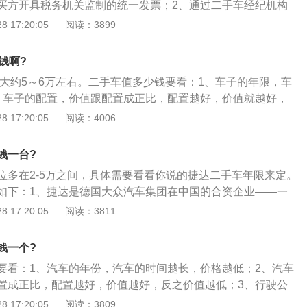
买方开具税务机关监制的统一发票；2、通过二手车经纪机构
二手车直接交易进行的，应当由二手车交易市场经营者按规定
 17:20:05
阅读：3899
关监制的统一发票；3、同时，第二十五条规定，二手车交易
有人应当凭税务机关监制的统一发票，按法律、法规有关规定
钱啊?
。
达大约5～6万左右。二手车值多少钱要看：1、车子的年限，车
、车子的配置，价值跟配置成正比，配置越好，价值就越好，
3、行驶公里、行驶公里越小，价值就越好，反之价值就越
 17:20:05
阅读：4006
钱一台?
位多在2-5万之间，具体需要看看你说的捷达二手车年限来定。
如下：1、捷达是德国大众汽车集团在中国的合资企业——一
公司生产汽车品牌；2、捷达于1979年在欧洲上市，就其结构来
 17:20:05
阅读：3811
的Vento\/Bora都是加了车尾行李箱的Golf；3、Jetta可以看作
钱一个?
要看：1、汽车的年份，汽车的时间越长，价格越低；2、汽车
置成正比，配置越好，价值越好，反之价值越低；3、行驶公
，价值越好，反之价值越低。
 17:20:05
阅读：3809