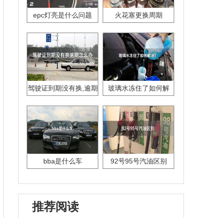
epc灯亮是什么问题
火花塞更换周期
驾驶证到期没有换,逾期
玻璃水冻住了如何解
怎么办??
决？
bba是什么车
92号95号汽油区别
推荐阅读