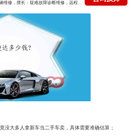
国家认证的汽车维修技师，15年德美日等各系车辆维修，擅长：疑难故障诊断维修，远程维修技术指导
毕竟没大多人拿新车当二手车卖，具体需要准确估算；