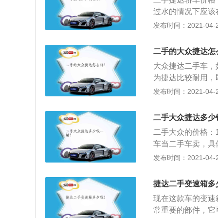
过水的情况下应该
有没有大修过，具
发布时间：2021-04-28
率还算挺高的；3
车市场去看看。
二手的大众捷达怎
大众捷达二手车，
为捷达比较耐用，
的；2、耐用，捷
发布时间：2021-04-28
有，捷达一般在购
心；3、省油，捷
二手大众捷达多少
尤其是中国的油价
二手大众的价格：
车当二手车卖，具
市价打30%-5
发布时间：2021-04-28
须与审车费用按时
书、工具箱、灭火
捷达二手变速箱多
适当涨价，具体看
现在这款车的变速
常重要的部件，它