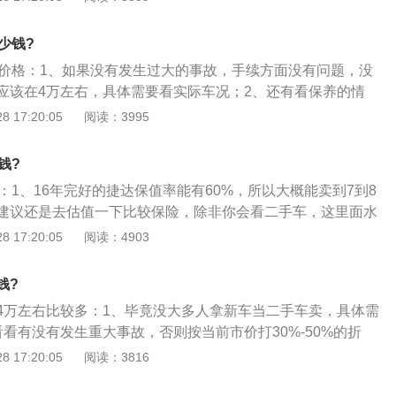
少钱?
车价格：1、如果没有发生过大的事故，手续方面没有问题，没
应该在4万左右，具体需要看实际车况；2、还有看保养的情
，具体车龄、配置及里程等信息才可以准确估价，捷达的车子
 17:20:05
阅读：3995
；3、具体的价格需要看车况才可以，可以去当地二手车市场
钱?
：1、16年完好的捷达保值率能有60%，所以大概能卖到7到8
建议还是去估值一下比较保险，除非你会看二手车，这里面水
掉事故车，车辆基本上不会有太多的问题，同时厂家还有提供
 17:20:05
阅读：4903
对于新车的价格没有多大优势，后两年的折旧也比较快，适合
人群；3、捷达对的里程数没有多大影响，只要没有租车历
钱?
不太多。此外，捷达可以随意驾驶汽车使用60W里程以上。
4万左右比较多：1、毕竟没大多人拿新车当二手车卖，具体需
看有没有发生重大事故，否则按当前市价打30%-50%的折
多久，审车还有多久，保险的时间长短必须与审车费用按时加
 17:20:05
阅读：3816
，购车发票、钥匙齐全（一般2）、说明书、工具箱、灭火器、
等，并一直在4s店进行维修、保养，可适当涨价，具体看个