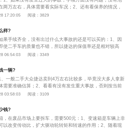
在两万左右，具体需要看实际车况；2、还有看保养的情况，
体车龄、配置及里程等信息才可以准确估价，捷达的车子保值
 17:20:05
阅读：3829
、价格是不稳定的，具体需要看车况才可以，建议到当地二手
么样?
如果手续齐全，没有出过什么大事故的还是可以买的：1、因
即使二手车的质量也不错，所以捷达的保值率还是相对较高
达的车皮耐用也很有名，不像有些车小毛病不断，大毛病常
 06:54:03
阅读：3349
买5-8年不需要进厂保养，质量比较好，这也让很多车主很放
达的综合油耗在6升左右，所以耗油量低，甩掉了很多家用车，
钱一辆?
如此高，为了少花钱买汽油，买捷达也是个不错的选择。
1、一般二手大众捷达卖到4万左右比较多，毕竟没大多人拿新
体需要准确估算；2、看看有没有发生重大事故，否则按当前
0%的折扣，看看保险还有多久，审车还有多久，保险的时间长短必
 03:58:03
阅读：3109
加成；3、手续齐全，购车发票、钥匙齐全（一般2）、说明
器、应急工具、三脚架等，并一直在4s店进行维修、保养，可
少钱?
个人。
箱，在废品市场上要拆车，需要500元：1、变速箱是车辆上非
可以改变传动比，扩大驱动轮转矩和转速的作用；2、随着现