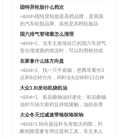
固特异轮胎什么档次
<&list>固特异轮胎是高档品牌，是美国
的汽车轮胎品牌。虽然是高档轮胎品
牌，但是中高低端的轮胎都有生产，这
国六排气管堵塞怎么清理
也是为了更好的开拓市场。
<&list>1、当车主发现自己的国六车排气
管出现堵塞的情况时，可以利用铁丝或
者是细棍，直接将杂物给取出来，如果
在家拿什么练方向盘
堵塞情况比较严重，也可以采取应急措
<&list>1、找一只平底锅，把两耳看作3
施。 <&list>2、直接利用木棍将所有的
点和9点钟方向，同时在6点钟和12点钟
杂物推到排气管里面的位置处，然后将
方向做一个标记。 <&list>2、双手握住
三元催化器拆解开，就可以将堵塞的东
大众1.8t发动机烧机油
平底锅两耳，然后往左打半圈、一圈、
西取出来。但如果是因为积碳过多引起
<&list>1、前后曲轴油封老化：前后曲轴
一圈半的练习，往右同样也要打相同的
的堵塞，就需要将三元催化器泡在草酸
油封与油大面积且持续接触，油的杂质
圈数。 <&list>3、最后强调要反复练
中进行清洗。 <&list>3、也可以利用清
和发动机内持续温度变化使其密封效果
习，这样就可以形成肌肉记忆，在真实
大众冬天过减速带咯吱咯吱响
洗剂对堵塞的情况得到解决，将清洗剂
逐渐减弱，导致渗油或漏油。<&list>2、
驾驶车辆时，不需要记忆也能打好方
放在燃油箱中，与燃油混合后，车辆启
<&list>1.转向器拉杆头有较大间隙，判
活塞间隙过大：积碳会使活塞环与缸体
向。
动时，就可以和汽油一起进入到燃烧
断间隙需要专用仪器和工具，车主本人
的间隙扩大，导致机油流入燃烧室中，