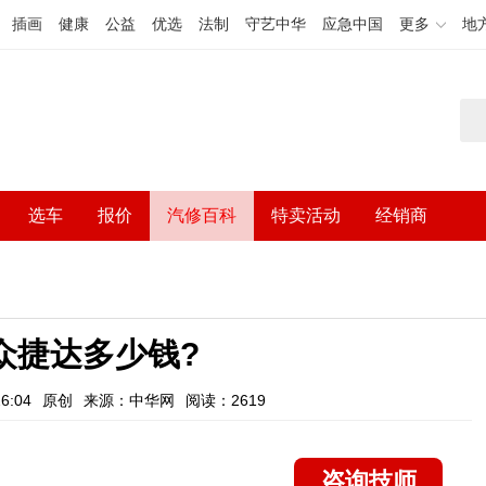
插画
健康
公益
优选
法制
守艺中华
应急中国
更多
地
选车
报价
汽修百科
特卖活动
经销商
众捷达多少钱?
6:04
原创
来源：中华网
阅读：2619
咨询技师