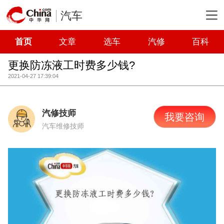
汽车
首页
文章
选车
汽修
百科
更换防冻液工时费多少钱?
2021-04-27 17:39:04
汽修技师
我要咨询
汽车维修技师