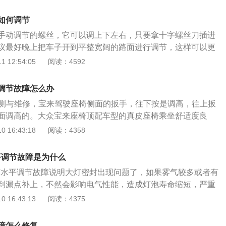
；4、打开大灯；5、调整垂直调节螺丝，直到大灯光束是位于
6、继续调整垂直调节螺丝，直到大灯光束是径直向前，为了
如何调节
，测量墙上光束的高度和大灯的高度，确保两者的数值是相等
手动调节的螺丝，它可以调上下左右，只要拿十字螺丝刀插进
到车里看下，是否达到想要的目的。宝骏510车身尺寸长宽高分
议最好晚上把车子开到平整宽阔的路面进行调节，这样可以更
40mm、1615mm。
动的方向。汽车大灯长期在震动，高低不平的路段下行驶，会
 12:54:05
阅读：4592
地偏离去了标准方向，那么这个时候灯光调节器就可以起到很
以把灯光重偏离方向调节到正常方向，从而改善照明效果。其
调节故障怎么办
住安装在仪表盘上，有5个档位包括0，1,2,3和默认档位，另
检测与维修，宝来驾驶座椅侧面的扳手，往下按是调高，往上扳
节器在大灯内部。汽车的大灯分为远光灯和近光灯，远光灯光
面调高的。大众宝来座椅顶配车型的真皮座椅乘坐舒适度良
于光线黑暗没有路灯的路道，高速，郊外使用。两车相会时在
事坐上去宽度刚好，但体重稍胖的人可能会感觉宽度略有不
 16:43:18
阅读：4358
把远光灯变成近光灯，窄桥窄路都不可使用远光灯。近光灯光源
座椅靠背支撑力度稍硬，长途驾驶可能会产生疲劳感。除了上
路灯的道路上使用。
背角度调节外，顶配车型的座椅还带有背部支撑调节功能。汽
平调节故障是为什么
供便于操作、舒适安全的驾驶、乘坐位置。它应具备以下条
大灯水平调节故障说明大灯密封出现问题了，如果雾气较多或者有
内座椅的布置应合理，特别是驾驶员座椅必须处在最佳位置；
到漏点补上，不然会影响电气性能，造成灯泡寿命缩短，严重
计必须符合人体生理功能，在保证舒适性的前提下力求美观；
果只是有一点，那就勤观察会不会变多，没有变多趋势就不用
 16:43:13
阅读：4375
可靠，应有足够的强度、刚度与耐久性，结构紧凑并尽可能地
主要有手动和自动两种方式：手动方式主要由大灯调节电机和
满足司乘人员舒适性所设的各种调节机构，要有可靠的锁止装
灯调节电机在前部车灯处，控制部分在驾驶室，仪表盘上有一
障怎么修复