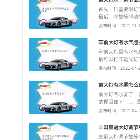
手动开关，靠驾驶
首先，只需要对灯
两个水平传感器组
最后，将故障码清
到地面的高度，把
灵，导致大灯照射
发布时间：2021-11-10
控制大灯调节电机
通过开启车辆上的
线的清晰，从而保
车前大灯有水气怎
要及时进行维修，
车前大灯里有水气
注意的是，一般在
后可以打开远光灯
光灯会引起对向车
生的原因：经过太
发布时间：2021-04-28
是一种很不礼貌的
分子在洗车或雨天
是在照明条件不好
的；3、另外，有
前大灯有水雾怎么
实现灯内外的压力
前大灯有水雾了，
现象来的，这个会
的原因如下：1、
雾；2、洗车不当
发布时间：2021-04-28
水雾；3、涉水过
水雾。雨雪天也比
丰田皇冠大灯调节
皇冠大灯调节故障