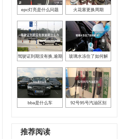
epc灯亮是什么问题
火花塞更换周期
驾驶证到期没有换,逾期
玻璃水冻住了如何解
怎么办??
决？
bba是什么车
92号95号汽油区别
推荐阅读