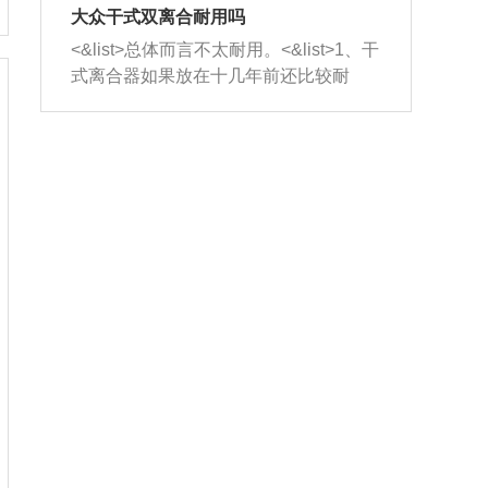
室，最后形成废气排出，就可以让三元
无法制作，需要将车辆送到修理厂或4s
造成烧机油。<&list>3、机油粘度。使用
大众干式双离合耐用吗
催化器得到清洗，排气管堵塞的情况就
店；<&list>2.车辆半轴套管防尘罩破
机油粘度过小的话，同样会有烧机油现
<&list>总体而言不太耐用。<&list>1、干
能够得到解决。
裂，破裂后会出现漏油现象，使半轴磨
象，机油粘度过小具有很好的流动性，
式离合器如果放在十几年前还比较耐
损严重，磨损的半轴容易损坏，产生异
容易窜入到气缸内，参与燃烧。<&list>
用，但是由于现在的汽车发动机动力输
响；<&list>3.稳定器的转向胶套和球头
4、机油量。机油量过多，机油压力过
出越来越高，使得干式离合器散热不足
老化，一般是使用时间过长造成的。解
大，会将部分机油压入气缸内，也会出
的缺陷也逐渐暴露出来。<&list>2、由于
决方法是更换新的质量好的转向橡胶套
现烧机油。<&list>5、机油滤清器堵塞：
干式双离合的工作环境暴露在空气中，
和球头。
会导致进气不畅，使进气压力下降，形
而离合器的散热也是通离合器罩上面的
成负压，使机油在负压的情况下吸入燃
几个小孔来进行散热。但是在行驶过程
烧室引起烧机油。<&list>6、正时齿轮或
中变速箱需要换挡，就不得不使得离合
链条磨损：正时齿轮或链条的磨损会引
器频繁工作。<&list>3、长时间的低速行
起气阀和曲轴的正时不同步。由于轮齿
驶以及过于频繁的启停，导致离合器的
或链条磨损产生的过量侧隙，使得发动
温度不断升高，而低速行驶时空气流动
机的调节无法实现：前一圈的正时和下
效率不高，无法将离合器中的热量有效
一圈可能就不一样。当气阀和活塞的运
的带走，导致离合器内部的温度不断升
动不同步时，会造成过大的机油消耗。
高，加速离合器的磨损。
解决方法：更换正时齿轮或链条。<&list
>7、内垫圈、进风口破裂：新的发动机
设计中，经常采用各种由金属和其他材