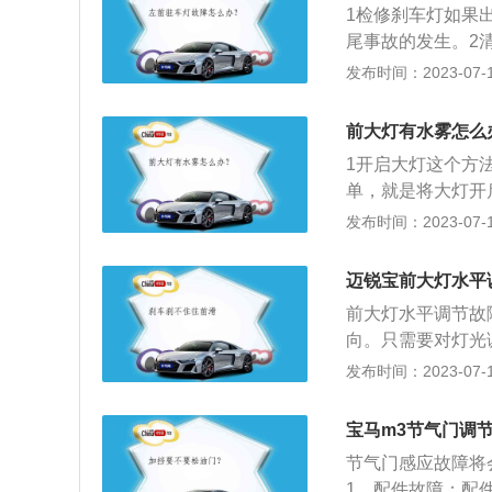
1检修刹车灯如果
良好的透雾性能。
尾事故的发生。2
是车辆故障码出现
发布时间：2023-07-17
前大灯有水雾怎么
1开启大灯这个方
单，就是将大灯开
解决方法只有打开
发布时间：2023-07-17
况则是因为灯罩损
打到大灯锁导致。
迈锐宝前大灯水平
前大灯水平调节故
向。只需要对灯光
车大灯的相关介绍
发布时间：2023-07-17
D日行灯，作为汽
坏天气条件下的安
宝马m3节气门调
灯的发展史：第一
节气门感应故障将
野上迷路时，一位
1、配件故障：配