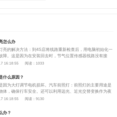
亮怎么办
灯亮的解决方法：到4S店将线路重新检查后，用电脑初始化一
故障。这是因为在安装回去时，节气位置传感器线路没有接
没有完全回位时，就点火启动车辆，从而造成传感器信号异
 16:18:55
阅读：1033
气系统上方的一个部件。其主要功能是控制进气量。它对应的
门的反应。如果多踩油门，此时节气门会开得更多，进气量也
是什么原因？
障会导至气缸不密闭，有漏混合气现象。如缸里的压力不够，
是因为大灯调节电机损坏。汽车前照灯：前照灯的主要用途是
还有，就是缸内压力和混合燃料气体压缩温度达不到引燃条
物体，确保行车安全。还可以利用远光、近光交替变换作为夜
本无法着车，燃烧不完全，机车没有力，还有会造成打屁现象
灯安装在汽车头部的两侧，每辆车装2只或4只。灯泡功率为远
 16:18:55
阅读：9130
近光灯25-55W。汽车雾灯：雾灯装在前照灯附近或比前照灯稍微
有雾、下雪、大雨或尘埃弥漫等能见度低的情况下，作为道路
么办？
提供信号的灯具。灯光多为黄色，这是因为黄色光波较长，有