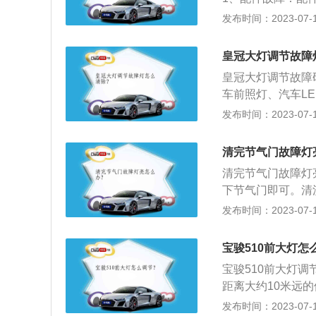
射镜推广于大灯、
的原因是使用劣质
发布时间：2023-07-17
传感器，并使用质
度过低，进而导致
皇冠大灯调节故障
作，不过清洗一定
皇冠大灯调节故障
车前照灯、汽车L
象，更与夜间开车
发布时间：2023-07-17
1、前照灯。组合
路情况，使驾驶者
清完节气门故障灯
后部，起照明和信
清完节气门故障灯
转向的灯具，法规
下节气门即可。清
在黑夜中辨别车辆
次拆掉油门线、进
发布时间：2023-07-17
洗不到的地方用棉
用清洗剂；2、要
宝骏510前大灯怎
气门后拆掉电瓶负
宝骏510前大灯
距离大约10米远
的距离；3、在墙
发布时间：2023-07-17