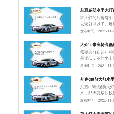
汽车的正前方中央
墙上胶带的中间；
别克威朗水平大灯
确保调整的正确性
在大灯的后端有个
的；7、调完后坐
去调就可以了。建
别为4220mm、17
好地看出调节时摆
发布时间：2021-11-11
使照射灯或多好少
好的作用了，它可
大众宝来座椅高低
中有一个调节开关按
需要去4s店进行
外一个执行大灯调
是调低，不能坐上
源高而远，一般用
好，身材偏瘦的同
发布时间：2021-11-10
150米左右应该
足，而且偏上部的
低而近，一般在有
下、前后和座椅靠
别克gl8前大灯水
车座椅司乘人员提
别克gl8出现前
件：1、整个车厢
水，那需要尽快找
2、座椅的外形设
的可能会短路。如
发布时间：2021-11-10
3、座椅必须安全
管了。灯光调节器
减少质量；4、为
手动开关组成，大
置，以确保安全。
前大灯水平调节故