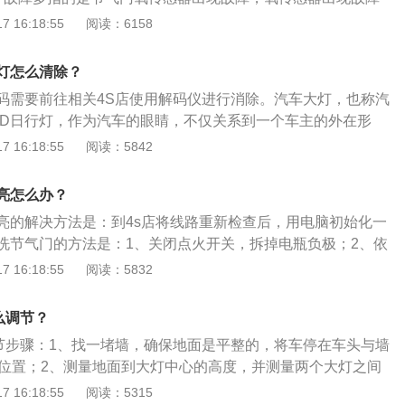
侧灯和尾灯。
燃油，尤其是掺加了硫的燃油。这种情况下，可以进行更换氧
 16:18:55
阅读：6158
量较好的燃油。2、节气门过脏：节气门过脏会引起节气门开
一系列问题。适量规范的节气门清洗可以保证发动机正常工
灯怎么清除？
要有节制，过度的清洗会导致节气门过早报废。
码需要前往相关4S店使用解码仪进行消除。汽车大灯，也称汽
ED日行灯，作为汽车的眼睛，不仅关系到一个车主的外在形
或坏天气条件下的安全驾驶紧密联系。汽车车灯的分类如下：
 16:18:55
阅读：5842
前照灯在汽车的前部，前照灯发出的光可以照亮车体前方的道
可以在黑夜里安全的行车。2、组合尾灯。组合尾灯在汽车的
亮怎么办？
号作用。3、转向灯。用来向其它道路使用者表示左转或者右
亮的解决方法是：到4s店将线路重新检查后，用电脑初始化一
要求为琥珀色。4、牌照灯。牌照灯主要是照明车牌，使人们
洗节气门的方法是：1、关闭点火开关，拆掉电瓶负极；2、依
。
气软管、固定节气门的螺丝；3、用清洗剂对节气门清洗，清
 16:18:55
阅读：5832
线进行擦拭。清洗节气门的注意事项有：1、要使用节气门专
把进气的密封部位清洗干净；3、清洗时要拆除进气管，露出节
么调节？
极。
调节步骤：1、找一堵墙，确保地面是平整的，将车停在车头与墙
的位置；2、测量地面到大灯中心的高度，并测量两个大灯之间
上比大灯低0.1米的地方张贴一个水平遮蔽胶带，并确保胶带在
 16:18:55
阅读：5315