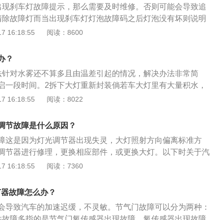
出现刹车灯故障提示，那么需要及时维修。否则可能会导致追
灯泡功率一般为35W。
清除故障灯而当出现刹车灯灯泡故障码之后灯泡没有坏则说明
异常，到维修店进行消除故障码即可。
 16:18:55
阅读：8600
办？
法针对水雾还不算多且由温差引起的情况，解决办法非常简
启一段时间。2拆下大灯重新封装倘若车大灯里有大量积水，
密封胶，将大灯拆下，仔细检查3直接更换灯罩或大灯这种情
 16:18:55
阅读：8022
坏导致水汽进入大灯形成水雾，有时候飞溅的石子或者异物击
调节故障是什么原因？
障这是因为灯光调节器出现失灵，大灯照射方向偏离标准方
调节器进行修理，更换相应部件，或更换大灯。以下时关于汽
：1、汽车大灯的简介：汽车大灯，也称汽车前照灯、汽车LE
 16:18:55
阅读：7360
车的眼睛，不仅关系到一个车主的外在形象，更与夜间开车或
全驾驶紧密联系。车灯的使用及保养，不可忽略。2、汽车大
节器故障怎么办？
个汽车前大灯是家用手提灯，1887年，一个驾驶员在黑暗的旷
会导致汽车的加速迟缓，不灵敏。节气门故障可以分为两种：
农民用手提灯把其引回家。1988年，美国公司将电灯抛物面反
件故障多指的是节气门氧传感器出现故障，氧传感器出现故障