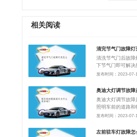
相关阅读
清完节气门故障灯
清洗节气门后故障
下节气门即可解决
好，或者是节气门
发布时间：2023-07-17
常。节气门属于进
变量是踩了多少油
奥迪大灯调节故障
会更多。节气门故
奥迪大灯调节故障
打火很艰难高压电
照明车前的道路和
件，严重时冷机跟
间超车信号。前照
发布时间：2023-07-17
排气管打炮声。
光灯45-60W，
低的位置。它是在
左前驻车灯故障怎
照明并为迎面来车