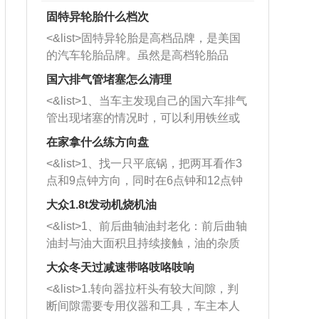
固特异轮胎什么档次
<&list>固特异轮胎是高档品牌，是美国
的汽车轮胎品牌。虽然是高档轮胎品
牌，但是中高低端的轮胎都有生产，这
国六排气管堵塞怎么清理
也是为了更好的开拓市场。
<&list>1、当车主发现自己的国六车排气
管出现堵塞的情况时，可以利用铁丝或
者是细棍，直接将杂物给取出来，如果
在家拿什么练方向盘
堵塞情况比较严重，也可以采取应急措
<&list>1、找一只平底锅，把两耳看作3
施。 <&list>2、直接利用木棍将所有的
点和9点钟方向，同时在6点钟和12点钟
杂物推到排气管里面的位置处，然后将
方向做一个标记。 <&list>2、双手握住
三元催化器拆解开，就可以将堵塞的东
大众1.8t发动机烧机油
平底锅两耳，然后往左打半圈、一圈、
西取出来。但如果是因为积碳过多引起
<&list>1、前后曲轴油封老化：前后曲轴
一圈半的练习，往右同样也要打相同的
的堵塞，就需要将三元催化器泡在草酸
油封与油大面积且持续接触，油的杂质
圈数。 <&list>3、最后强调要反复练
中进行清洗。 <&list>3、也可以利用清
和发动机内持续温度变化使其密封效果
习，这样就可以形成肌肉记忆，在真实
大众冬天过减速带咯吱咯吱响
洗剂对堵塞的情况得到解决，将清洗剂
逐渐减弱，导致渗油或漏油。<&list>2、
驾驶车辆时，不需要记忆也能打好方
放在燃油箱中，与燃油混合后，车辆启
<&list>1.转向器拉杆头有较大间隙，判
活塞间隙过大：积碳会使活塞环与缸体
向。
动时，就可以和汽油一起进入到燃烧
断间隙需要专用仪器和工具，车主本人
的间隙扩大，导致机油流入燃烧室中，