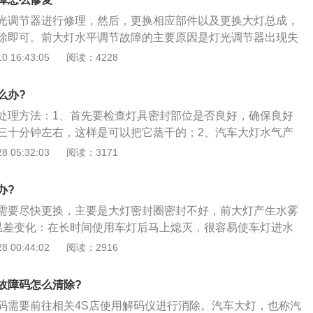
员根据自己需要进行调节。自动式由大灯调节电机、控制器和
光调节器进行修理，然后，更换相应部件以及更换大灯总成，
成，水平传感器分别安装在车身前后两端，主要检测汽车底盘
除即可。前大灯水平调节故障的主要原因是灯光调节器出现失
高度差值以电信号的方式传送给控制器，控制器对比计算后去
方向偏离标准方向的现象。灯光汽车上非常重要的照明设备，
 16:43:05
阅读：4228
，从而完成对大灯的自动调节功能。
灯光，可以驾驶者在照明情况不好的驾驶环境中，也能保持视
证驾驶的安全性。因此，如果灯光出现了故障以及损坏，一定
么办?
这样才能保证车辆的正常行驶。但是在使用灯光的过程中需要
处理方法：1、首先要检查灯具密封部位是否良好，确保良好
照明情况较好的环境中使用近光灯，不可使用远光灯。因为远
三十分钟左右，这样是可以把它蒸干的；2、汽车大灯水气产
辆驾驶者的眩晕，阻碍视线，很容易引发交通事故，同时这也
阳照射或开大灯，会使大灯内部空气的温度升高，空气中的水
 05:32:03
阅读：3171
行为。因此，建议驾驶者在城市路段尽量不要使用远光灯。但
时，突然与外部冷空气相遇后，就会在透光镜表面凝结成水气
、乡间小道可以使用远光灯。
些前大灯并没有采用全密封结构的，设计有通风管，目的在于
办?
平衡；4、所以发生大灯透光镜表面有水气的现象是属于自然
需要尽快更换，主要是大灯密封圈密封不好，前大灯产生水雾
随着使用时间延长而自然消失的。
温差变化：在长时间使用车灯后马上熄灭，很容易使车灯进水
：使用高压水枪冲洗车灯容易使水滴进入通气孔，造成车灯进
 00:44:02
阅读：2916
深：如果水的深度超过车轮，水就会从通气孔进入车灯，产生
较容易使大灯进水，然后产生水雾。
故障码怎么清除?
码需要前往相关4S店使用解码仪进行消除。汽车大灯，也称汽