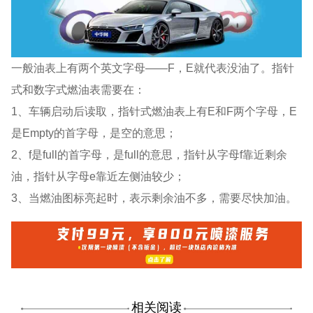
一般油表上有两个英文字母——F，E就代表没油了。指针
式和数字式燃油表需要在：
1、车辆启动后读取，指针式燃油表上有E和F两个字母，E
是Empty的首字母，是空的意思；
2、f是full的首字母，是full的意思，指针从字母f靠近剩余
油，指针从字母e靠近左侧油较少；
3、当燃油图标亮起时，表示剩余油不多，需要尽快加油。
相关阅读