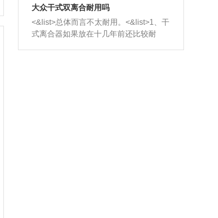
室，最后形成废气排出，就可以让三元
无法制作，需要将车辆送到修理厂或4s
造成烧机油。<&list>3、机油粘度。使用
大众干式双离合耐用吗
催化器得到清洗，排气管堵塞的情况就
店；<&list>2.车辆半轴套管防尘罩破
机油粘度过小的话，同样会有烧机油现
<&list>总体而言不太耐用。<&list>1、干
能够得到解决。
裂，破裂后会出现漏油现象，使半轴磨
象，机油粘度过小具有很好的流动性，
式离合器如果放在十几年前还比较耐
损严重，磨损的半轴容易损坏，产生异
容易窜入到气缸内，参与燃烧。<&list>
用，但是由于现在的汽车发动机动力输
响；<&list>3.稳定器的转向胶套和球头
4、机油量。机油量过多，机油压力过
出越来越高，使得干式离合器散热不足
老化，一般是使用时间过长造成的。解
大，会将部分机油压入气缸内，也会出
的缺陷也逐渐暴露出来。<&list>2、由于
决方法是更换新的质量好的转向橡胶套
现烧机油。<&list>5、机油滤清器堵塞：
干式双离合的工作环境暴露在空气中，
和球头。
会导致进气不畅，使进气压力下降，形
而离合器的散热也是通离合器罩上面的
成负压，使机油在负压的情况下吸入燃
几个小孔来进行散热。但是在行驶过程
烧室引起烧机油。<&list>6、正时齿轮或
中变速箱需要换挡，就不得不使得离合
链条磨损：正时齿轮或链条的磨损会引
器频繁工作。<&list>3、长时间的低速行
起气阀和曲轴的正时不同步。由于轮齿
驶以及过于频繁的启停，导致离合器的
或链条磨损产生的过量侧隙，使得发动
温度不断升高，而低速行驶时空气流动
机的调节无法实现：前一圈的正时和下
效率不高，无法将离合器中的热量有效
一圈可能就不一样。当气阀和活塞的运
的带走，导致离合器内部的温度不断升
动不同步时，会造成过大的机油消耗。
高，加速离合器的磨损。
解决方法：更换正时齿轮或链条。<&list
>7、内垫圈、进风口破裂：新的发动机
设计中，经常采用各种由金属和其他材