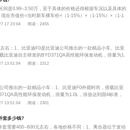
的展现都是格外重视和在意的。相信它的动能系统以及内饰打
尚气息。
间是0.99--3.50万，至于具体的价格还得根据车况以及具体的
在市值价=当时新车裸车价×（1-15%）×（1-15%）×（1-1
每年递减15%左右，满几年就乘以多少个（1-15%）；2、看保险还
 17:23:04
阅读：2455
还有多长时间，时间还长的须把保险和审车费用按时间比例加
全，购车发票、钥匙齐备（一般2把）、说明书、工具箱、灭火
脚架等一应俱全，且一直在4s店保养、维修维护的，可适当提
4万左右：1、比亚迪F0是比亚迪公司推出的一款精品小车。比亚
4、看是否有过重大事故，否则再在现在市值价上折价30%-5
载比亚迪自主研发的BYD371QA高性能环保发动机，排量为1.
，直观感受，最好城市道路和高速都跑跑，看换挡是否顺畅，刹
标准，百公里油耗仅4.2L，安全配置上，F0的双安全气囊、AB
 13:51:04
阅读：2312
是否跑偏，是否有异响，中控是否完好，玻璃是否完好，玻璃
应俱全；2、比亚迪F0吸收了欧洲最流行的设计元素，汇聚国际
速表现和高速表现如何等等。若全部正常，按第一条评估，否
凑圆润，流美灵动；3、U形笑脸格栅、花生形弦酷前大灯、一
。
、背门玻璃雨刮器、顺风天线设计，无不洋溢着时尚气息；内
迪公司推出的一款精品小车：1、比亚迪F0外观时尚，搭载比亚
个性彰显，独特“米老鼠”仪表盘、赛车风格防潜滑座椅、MP3+
371QA高性能环保发动机，排量为1.0L，排放达到国4标准，
时尚风格。
L，安全配置上，F0的双安全气囊、ABS、动力转向等一应俱
 13:51:04
阅读：2301
0吸收了欧洲最流行的设计元素，汇聚国际经典潮流，外形紧凑
3、U形笑脸格栅、花生形弦酷前大灯、一体式掀背行李箱门、
件套多少钱?
顺风天线设计，无不洋溢着时尚气息。
件套需要400--600元左右，各地价格不同：1、离合器位于发动