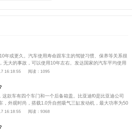
用10年或更久。汽车使用寿命跟车主的驾驶习惯、保养等关系很
，无大的事故，可以使用10年左右。发达国家的汽车平均使用
我国还没有类似的经验数据。以比亚迪F02015款1.0L悦酷型为
 16:18:55
阅读：1095
0mm*1618mm*1465mm，轴距为2340mm。1.外观方面比亚
鉴了丰田AYGO的设计，比亚迪在AYGO的基础上根据中国消
？
整。前脸采用带有家族元素的镀铬展翼式进气格栅，内部为黑
的，这款车有四个车门和一个后备箱盖。比亚迪f0是比亚迪公司
面线条同样以圆润为主，整体感较强。尾窗面积较大，竖向尾
车，外观时尚，搭载1.0升自然吸气三缸发动机，最大功率为50
一体。下方保险杠与上方进气格栅组合在一起形成一个X形的
0nm，最大功率转速为每分钟6000转，最大扭矩转速为每分钟
 16:18:55
阅读：9368
大灯内部做了熏黑处理。同样拥有比亚迪的家族设计风味，保
转。比亚迪f0吸收了欧洲流行的设计元素，汇聚国际经典潮流，外形
间行车灯，即便是最低配车型大灯内也配有透镜。前风挡虽然
动。该车的U形笑脸格栅、花生形弦酷前大灯、一体式掀背行
但在雨天也够用。2.内饰方面F0的内饰设计较为简洁，同样以
？
雨刮器、顺风天线设计，无不洋溢着时尚气息，内饰更是时尚