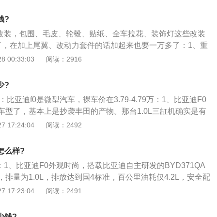
，还是车型外观的打造，都将优秀的中国气质文化元素融入一
出大美龙颜的高质感特级车型。所以今天就要重点介绍一下关
钱?
颜到底有多精致高能；2、在这款车的颜值表现中，整体感觉
通改装，包围、毛皮、轮毂、贴纸、全车拉花、装饰灯这些改装
高级感觉，而整个车头的最顶端的盖板当中，选择的手法是很
了，在加上尾翼、改动力套件的话加起来也要一万多了：1、重
计，角度很优秀。也会将汽车整体的感觉往轿跑的气质表现中
及其挂车的车身或者车厢后部未按照规定喷涂放大的牌号或者
 00:33:03
阅读：2916
侧设计当中，还有鼓起的视感，前端以向前倾斜的设计手法，
的；2、机动车喷涂、粘贴标识或者车身广告，影响安全驾驶
致。中间则选择纵向饰板高能装饰，划分明晰，在复杂中又能
车未按照规定安装侧面及后下部防护装置、粘贴车身反光标识
其中。两侧光感出色的车灯，中间银色饰板，贯穿式的手法，
少?
按照规定期限进行安全技术检验的，改变车身颜色、更换发动
淋漓尽致；3、车身的侧面效果展示中，会感觉比正面要更加
比亚迪f0是微型汽车，裸车价在3.79-4.79万：1、比亚迪F0
，未按照本规定第十条规定的时限办理变更登记的；4、机动
红色车漆的时尚新颖的手法，一下子提升了汽车的辨识度，观
车型了，基本上是抄袭丰田的产物。那台1.0L三缸机确实是有
现机动车所有人未按照本规定第十八条规定的时限办理转移登
。车漆面积较大，略带拼接的质感，与大尺寸的轮毂一起，增
箱方面，手动挡款的卖的比较好。另有AMT款序列变速箱可选；
 17:24:04
阅读：2492
所有人办理变更登记、转移登记，机动车挡案转出登记地车辆
尚的运动气息，内凹式线条，车身表达修长又具有锐利感，整
的F0在当年办下来也就4万多搞定，所以车是真的便宜！这样低
本规定第十三条规定的时限到住所地车辆管理所申请机动车转
梅拉还漂亮；4、其实在比亚迪汉的颜值表现中，最称得上是
好要求这个要求那个。因为不现实。在这个价位上（低配的仅
怎么样?
消费者感觉到挡次很高的处理就是关于这款汽车的车门设计
能要求什么呢；3、比亚迪F0已经做的很好了。有着可爱流畅不
概念性超强的汽车一样的设计理念，是让用户们比较在意的。
：1、比亚迪F0外观时尚，搭载比亚迪自主研发的BYD371QA
动力够用的发动机，有着夏天冷气够足的空调，满足了汽车对
条会比较平和，尾灯也选择了贯穿式，与下方的保险杠更好贯
排量为1.0L，排放达到国4标准，百公里油耗仅4.2L，安全配
。
”字形体优秀，修饰作用极强，连接功能显著，再从整体去视觉欣
气囊、ABS、动力转向等一应俱全；2、比亚迪F0吸收了欧洲
 17:23:04
阅读：2491
汉的时候，还是会感叹如今国产汽车品牌的实力之强的，虽然
，汇聚国际经典潮流，外形紧凑圆润，流美灵动；3、U形笑脸
汽车的概念性外观设计，但是从颜值当中也是能感受到这款汽
前大灯、一体式掀背行李箱门、背门玻璃雨刮器、顺风天线设
少钱?