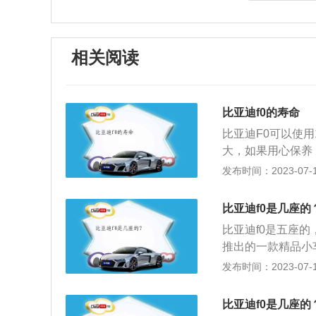
相关阅读
比亚迪f0的寿命
比亚迪F0可以使
大，如果用心保养
寿命为7-12年，
发布时间：2023-07-17
例，其长宽高为346
迪F0的整体外观借
比亚迪f0是几座的
费者的喜好做了调
比亚迪f0是五座
色蜂窝状中网。侧
推出的一款精品小
灯在两侧与之连成
kw，最大扭矩为9
发布时间：2023-07-17
前脸，花生形状的
4000到4500
险杠下方标配了日
紧凑圆润，流美灵
仅设有一个雨刷，
比亚迪f0是几座的
李箱门、背门玻璃