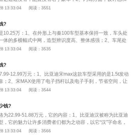
让它的身形无比的巨大，却又异常的灵活；4、但是那强大的
驾驶台有点梯田的感觉，一层接一层，中控台也采用了不少镀
 13:33:04
阅读：3551
也消耗得无比的迅猛，而这就是为了可以让用户得到更佳欢快
旋钮的排列很规整，一目了然。四辐式方向盘太老气了，也显
上面一定会有ECO，其实它的混搭系统和sport没什么不一样，只
自带山寨属性；3、比亚迪汽车在国内的知名度还是比较高
但是这样就足够了。
钱?
早期推出的一款紧凑型的家用轿车，这款车刚刚上市的时候，外
10.25万：1、在外形上与秦100车型基本保持一致，车头处
冠。虽然说外形存在着模仿和借鉴，但是，比亚迪f3上市之后
一体的多横幅式中网，造型辨识度高、整体感强；2、车尾处
费者对这款车的认可度是比较高的。新款的比亚迪f3摆脱了模
灯组，尾部带有\"5.9s\"标识，彰显着比亚迪秦迅猛的加速能
 13:33:04
阅读：3535
外观设计比较时尚漂亮，而且车内的配置表现仍然是比较不错
，该车长宽高分别为4740\/1770\/1480mm，轴距为2670m
205\/55R16的轮胎。
钱?
.99-12.99万元：1、比亚迪宋max这款车型采用的是1.5t发动
靠；2、宋MAX使用了电子挡杆以及电子手刹，节省空间，让
合理；3、新车将配备全景天窗、电子手刹、双温区自动空
 13:33:04
阅读：3544
、前后倒车雷达、CCS定速巡航、胎压监测系统、TCS牵引力
坡道起步控制系统、HBA液压制动辅助系统、BOS刹车优先系统
少钱?
车系统等；4、宋MAX的外观设计就融入了艾格为比亚迪打造
为22.99-51.88万元，它的内容：1、比亚迪汉被称为比亚迪
ce”前脸造型：大嘴格栅、篆体“宋”字车标，全LED前大灯画龙点
型，它的魅力让许多消费者们都为之动容，以它“汉”字命名，
车灯相连宛如龙须，熠熠生辉，让人眼前一亮。
素理念，整款车型都给人一种气质高雅，绝对出众的高级感觉。
 13:33:04
阅读：3566