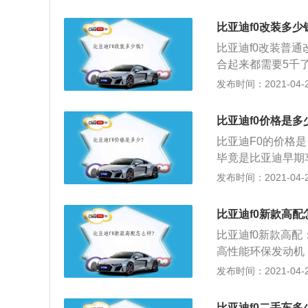
不管是车标的设计
体，为用户们呈现
比亚迪f0改装多少
于比亚迪汉系列的
比亚迪f0改装普
会有一种跑车的超
合起来都需要5千
有质感的前倾式设
型、中型载货汽车
发布时间：2021-04-28
带去。而在汽车两
放大的牌号不清晰
看起来更加大方精
的，载货汽车、挂
有精致的理念融于
比亚迪f0价格是多
的；3、机动车未
将强势气质表达的
比亚迪F0的价格是：
机、车身或者车架
吸睛的设计点就是
毕竟是比亚迪早期
车所有权转移后，
感上更具有吸引力
点“原始”，变速
发布时间：2021-04-27
记的；5、机动车
添了更多的年轻时
2、毕竟就是顶配
管理所后，未按照
体要比保时捷帕拉
的价格，我们也不
入的。
比亚迪f0新款高配
细节设计又最能让
仅2万元）我们还
了，与特斯拉这样
比亚迪f0新款高配
生硬的外观，有着
而且车子的尾部线
高性能环保发动机，
于个人的基本需求
通连在一起，“3
置上，F0的双安全
发布时间：2021-04-27
赏这款高能比亚迪
最流行的设计元素
目前只看到了这款
格栅、花生形弦酷
比亚迪f0二手车多