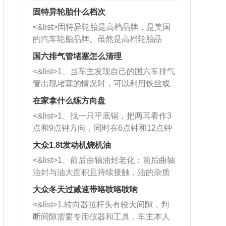
固特异轮胎什么档次
<&list>固特异轮胎是高档品牌，是美国
的汽车轮胎品牌。虽然是高档轮胎品
牌，但是中高低端的轮胎都有生产，这
国六排气管堵塞怎么清理
也是为了更好的开拓市场。
<&list>1、当车主发现自己的国六车排气
管出现堵塞的情况时，可以利用铁丝或
者是细棍，直接将杂物给取出来，如果
在家拿什么练方向盘
堵塞情况比较严重，也可以采取应急措
<&list>1、找一只平底锅，把两耳看作3
施。 <&list>2、直接利用木棍将所有的
点和9点钟方向，同时在6点钟和12点钟
杂物推到排气管里面的位置处，然后将
方向做一个标记。 <&list>2、双手握住
三元催化器拆解开，就可以将堵塞的东
大众1.8t发动机烧机油
平底锅两耳，然后往左打半圈、一圈、
西取出来。但如果是因为积碳过多引起
<&list>1、前后曲轴油封老化：前后曲轴
一圈半的练习，往右同样也要打相同的
的堵塞，就需要将三元催化器泡在草酸
油封与油大面积且持续接触，油的杂质
圈数。 <&list>3、最后强调要反复练
中进行清洗。 <&list>3、也可以利用清
和发动机内持续温度变化使其密封效果
习，这样就可以形成肌肉记忆，在真实
大众冬天过减速带咯吱咯吱响
洗剂对堵塞的情况得到解决，将清洗剂
逐渐减弱，导致渗油或漏油。<&list>2、
驾驶车辆时，不需要记忆也能打好方
放在燃油箱中，与燃油混合后，车辆启
<&list>1.转向器拉杆头有较大间隙，判
活塞间隙过大：积碳会使活塞环与缸体
向。
动时，就可以和汽油一起进入到燃烧
断间隙需要专用仪器和工具，车主本人
的间隙扩大，导致机油流入燃烧室中，