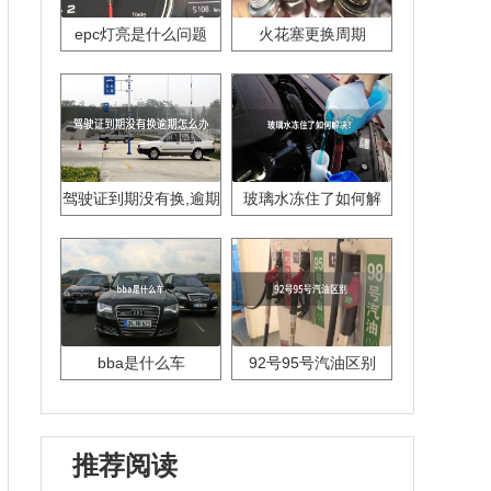
epc灯亮是什么问题
火花塞更换周期
驾驶证到期没有换,逾期
玻璃水冻住了如何解
怎么办??
决？
bba是什么车
92号95号汽油区别
推荐阅读