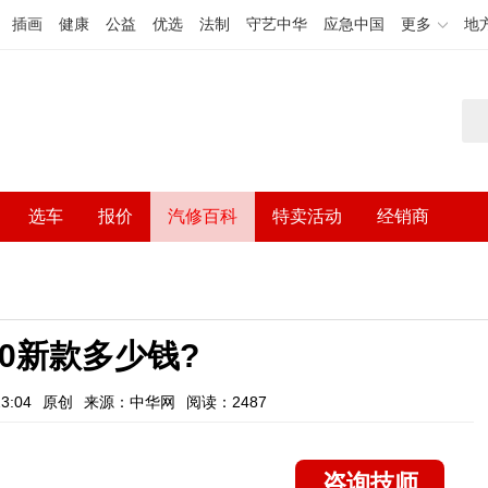
插画
健康
公益
优选
法制
守艺中华
应急中国
更多
地
选车
报价
汽修百科
特卖活动
经销商
f0新款多少钱?
3:04
原创
来源：中华网
阅读：2487
咨询技师