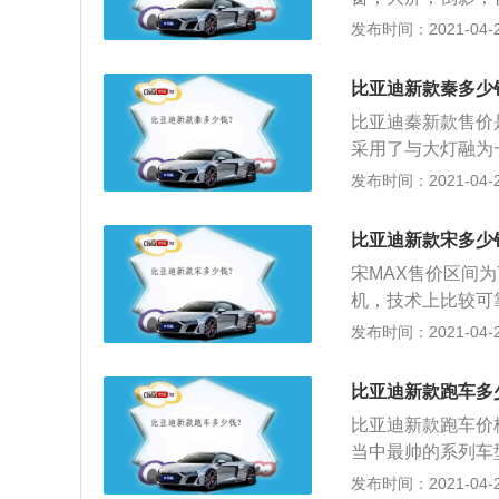
那强劲有力的电量
层次感是有的，副
发布时间：2021-04-28
扭矩输出让电量上
铬装饰，各种按键
的体验，sport
得做工不是很好，
是可能会慢一点，
比亚迪新款秦多少
的，F3是比亚迪
比亚迪秦新款售价是
观模仿了丰田的花
采用了与大灯融为
的销量就证明了消
依然采用了一体式尾
发布时间：2021-04-28
仿的痕迹，整体的
力；3、车身尺寸方面
的。
m，并且配备了规格为
比亚迪新款宋多少
宋MAX售价区间为7
机，技术上比较可
整个前排布局更为
发布时间：2021-04-28
调、多功能方向盘
控制系统、HHC
比亚迪新款跑车多
以及EPB电子驻
比亚迪新款跑车价格
的“DragonFa
当中最帅的系列车
睛，镀铬亮饰条与
融入中华“汉”元
发布时间：2021-04-28