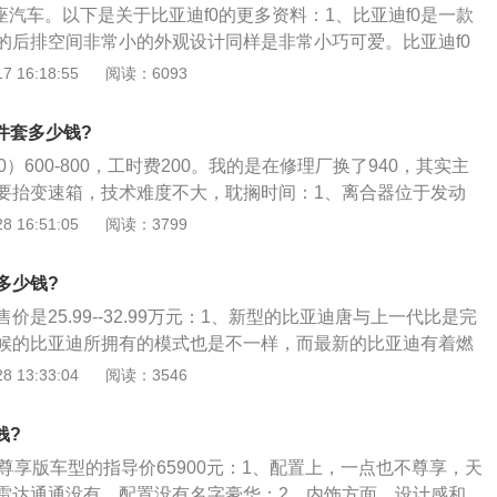
各功能按键设计的也较为直观，内饰的材料多为硬质塑料。除
座汽车。以下是关于比亚迪f0的更多资料：1、比亚迪f0是一款
其余车型的喇叭为两个小按钮设计。仪表盘仅为一个圆形速度
的后排空间非常小的外观设计同样是非常小巧可爱。比亚迪f0
较为舒适。其配置方面表现一般，除手动尚酷型及AMT悦酷型
0升自然吸气三缸发动机，这款发动机的最大功率为50kw，最
 16:18:55
阅读：6093
驾驶安全气囊。娱乐及舒适性方面，全系车型均配备了一键启
最大功率转速为6000转每分钟，最大扭矩转速为4000到4500
、空气净化器及前/后电动车窗。（以上所有数据来自有驾官
动机搭载了多点电喷技术，并且使用了铝合金缸盖缸体。2、
件套多少钱?
是5速手动变速箱或5速amt变速箱。amt变速箱是一种自动变
）600-800，工时费200。我的是在修理厂换了940，其实主
也可以被称为机械自动变速箱。结构与手动变速箱差不多，这
要抬变速箱，技术难度不大，耽搁时间：1、离合器位于发动
动变速箱多了一套控制机构，这套控制机构可以控制变速箱换
飞轮壳内，用螺钉将离合器总成固定在飞轮的后平面上，离合
 16:51:05
阅读：3799
合器的分离与结合。
速箱的输入轴；2、在汽车行驶过程中，驾驶员可根据需要踩
板，使发动机与变速箱暂时分离和逐渐接合，以切断或传递发
多少钱?
的动力；3、离合器是机械传动中的常用部件，可将传动系统
价是25.99--32.99万元：1、新型的比亚迪唐与上一代比是完
对其基本要求有：接合平稳，分离迅速而彻底；调节和修理方
候的比亚迪所拥有的模式也是不一样，而最新的比亚迪有着燃
质量小；耐磨性好和有足够的散热能力；操作方便省力，常用
版三个车型，燃油和DM可以说是高低配相互帮忙也是可以
 13:33:04
阅读：3546
擦式两类。
备那也是很高，而设计师将以前的理念重新引入比亚迪，让比亚
更加的完美了，当你第一眼看到全新一代唐，你就会不禁的感
钱?
3、2.0t的缸内直喷发动机其最大功率余151kw\/5500rp
自动尊享版车型的指导价65900元：1、配置上，一点也不尊享，天
\/1750-4500rpm，前后桥拥有250nm，或380nm最大扭矩，
雷达通通没有，配置没有名字豪华；2、内饰方面，设计感和