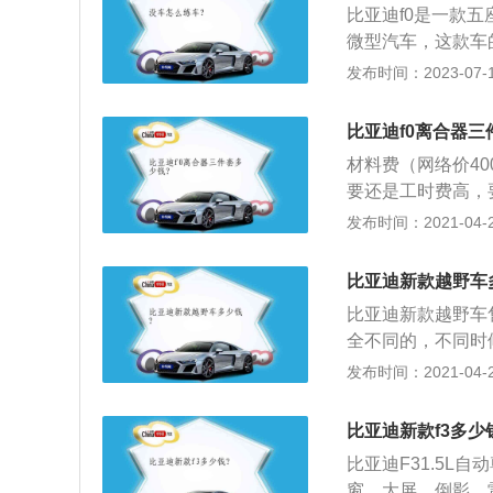
圆滑的线条为主，
比亚迪f0是一款五
活泼、个性彰显。
AMT悦酷型外，
微型汽车，这款车
表，蓝色背光看着
全系使用了一款1.
发布时间：2023-07-17
外均未配备主/副
大扭矩为90牛米，
动、外接音源接口
转每分钟。这款发
比亚迪f0离合器三
网）
与这款发动机匹配的
材料费（网络价400
速箱，这种变速箱
要还是工时费高，
种变速箱只是比手
机和变速箱之间的
发布时间：2021-04-28
挡，也可以控制离
器的输出轴就是变
下或松开离合器踏
比亚迪新款越野车
动机向变速器输入
比亚迪新款越野车售
随时分离或接合。
全不同的，不同时
便；外廓尺寸小；
油版，双模，纯电
发布时间：2021-04-28
的分为牙嵌式与摩
的；2、唐DM配
迪的造型可以说是
比亚迪新款f3多少
叹道怎么会这么漂亮；
比亚迪F31.5L
m，最大扭矩320nm
窗，大屏，倒影，