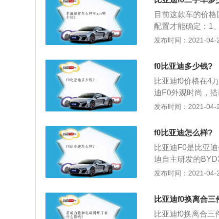
车对于整体功能性
计，无不洋溢着时
目前这款车的价格区
造都会很惊艳的。
配置才能确定：1、现
5%）×...，即
发布时间：2021-04-27
有多长时间，审车
上去；3、手续齐
f0比亚迪多少钱?
器、应急工具、三
比亚迪f0价格在
价，具体看个人；
迪F0外观时尚，搭
0%+；5、试驾
0L，排放达到国4
发布时间：2021-04-27
车是否正常，方向
S、动力转向等一
升降是否顺畅，低
经典潮流，外形紧
则，各项分别折价
f0比亚迪怎么样?
体式掀背行李箱门
比亚迪F0是比亚
饰更是时尚活泼、
迪自主研发的BYD
CD，处处体现着
百公里油耗仅4.2
发布时间：2021-04-27
全；2、比亚迪F
圆润，流美灵动；
比亚迪f0换离合三
背门玻璃雨刮器、
比亚迪f0换离合三