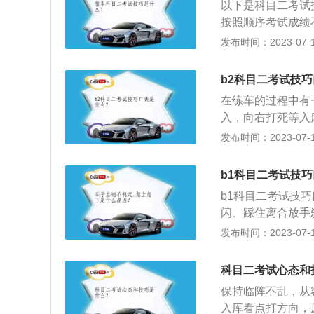
以下是科目二考试
点，把控好关键点
按照顺序考试成绩
目二各项目考试技
车主要扣分点在转
发布时间：2023-07-17
角转弯左侧的标线
方向观察雨刷器最
可轻松通过。2、
打死点、回正、向
过快导致转向不足
b2科目二考试技
止两边车轮压线。
方向盘向右打死，
在练车的过程中有
入考试区域后开启
方向盘回正，汽车
入，向右打死等入
进入直角转弯后，
黄色方框标线即可
持不动换倒档；原
发布时间：2023-07-17
点时，可以稍微松
员可借此机会由后
档，到点向右打到
防止车轮压线。
保持1.5米至1.
灯出库顺回正。曲
b1科目二考试技
衬应与黄色边线右
点，保证车尾不出
步：（1）是要在
b1科目二考试技
了解这台车的离合
闪、踩住离合放手
人的双眼视觉会有
边横线齐肩停，挂
发布时间：2023-07-17
线，或者还没到停
等库线，夹角30
志与标线重叠，车
踩住离合和刹车、
科目二考试心态和
点起步时间不能超
动把车倒、看准右
保持临阵不乱，从
松手刹，防止后溜
圈、左镜盖住库前
入库看点打方向，
头盖线车停好，调