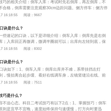
技巧的相关介绍：倒车入库：考试时先右倒库，再左倒库，不
和时间，通过后视镜发现出现偏差时要知道如何微调回位。科
不合格，倒库需要注意观察30cm边距问题。侧方停车：侧方停
巧：1、直角转弯：直角转弯要学会利用从车后视镜，观察直
向灯、30cm边距和压线的问题，进入考试区域时要提前向右打
 16:18:55
阅读：9667
。当车辆的左侧耳窗经过这个标线时，就要开始打方向盘，即
高点与路边线重合，调整30cm边距，在倒库时要谨记第一个右
曲线行驶：车速放缓，注意打方向盘的力度、角度，切忌车速
左打死，入库停车，开启左转向灯，出库时观察好后视镜，防
。此外，还应注意不可超出或压上黄色标线。3、侧方停车：
巧口诀是什么？
直角转弯：直角转弯主要扣分点在转向灯和压线两个问题，进
往后倒车;看车左边后视镜，后门把手应距黄色标线3厘米左右;
一些速记的口诀，以下是详细介绍：倒车入库：倒库先是右倒
转向灯，语音提示后，关闭转向灯，转向灯操作错误扣10分，
往后倒车，行进途中方向盘向左急打，而后正常打转向灯驶出
库；入库回正再微调，微调半圈就可以；出库向左转到底，保
需要调整车身与边线30cm边距，看点和侧方停车一样，在打死
。4、倒车入库：在准备入库之前，可稍微停顿一小会儿，学
路返回正入库，向右出库就完成。侧方位停车：侧方停稳换倒
 16:18:55
阅读：8302
点离合器防止中途停车或者熄火，后车轮出库后再回正车身，
视镜观察车库边线，决定倒车时方向盘的角度。车身应与边线
底；看到库角再回正，左镜后轮入库后；向左打死到平行，开
8米的距离，车头压红外线开始缓慢往后倒车;车后门右侧三角窗竖
线行驶：曲线行驶要小心，一圈左右勤调整；方向晚打一点
巧口诀是什么？
上角重合，方向打死，即可倒车入库。5、坡道定点停车和起
线。
平时的训练时，学会使用踩抬离合器。考试时，一上考试车就
巧口诀如下：1、倒车入库：倒库出库并不难，系带挂挡左灯
器需要抬多高，才能处于半离合状态。（2）准确定点停车。
刹，慢抬离合起步缓、看好右线调车身，左镜竖缝沿右线、前
一个虚拟误差，明明觉得自己定点停了车，实际却已超过停车
上倒档离合松、左镜盖住横线角，向右打死方向好、看准左镜
 16:18:55
阅读：7511
车线。针对这种情况，开车至坡起考点可借辨认前挡风玻璃标
回一圈、等到车与线平行，回正方向整两圈、左镜盖住库前角，
右前轮应距离黄色标线30厘米，车头前方停在黄色标线上。定
挂上一档要出库，车头触线左打足、车头盖线车停好，方向不
技巧是什么？
过30秒，起步时注意轻轻松开离合，同时小幅度踩住油门，再
镜等库线，夹角30回一圈、等到车与线平行，回正方向整两
容不迫心态。科目二考试技巧有以下2点：1、掌握技巧：倒车
。
角，踩住离合和刹车、挂上一档要出库，车头触线右打足、车
原则是宜早不宜晚，速度始终保持匀速缓慢，打方向时要迅
正车身本领高。2、坡道定点停车和起步：上坡起步要放松，