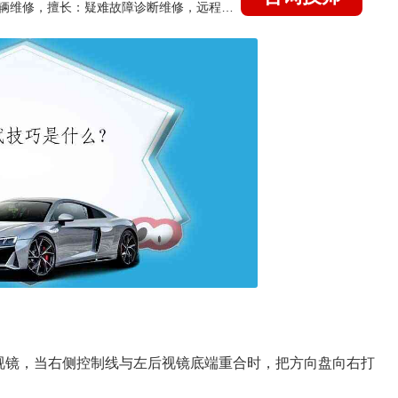
国家认证的汽车维修技师，15年德美日等各系车辆维修，擅长：疑难故障诊断维修，远程维修技术指导
视镜，当右侧控制线与左后视镜底端重合时，把方向盘向右打