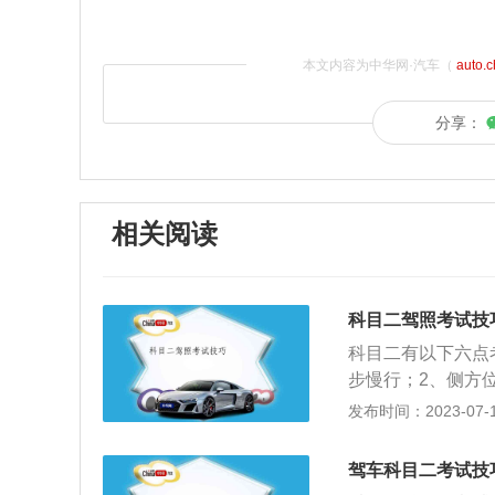
本文内容为中华网·汽车（
auto.
分享：
相关阅读
科目二驾照考试技
科目二有以下六点
步慢行；2、侧方
定点注意如果没有
发布时间：2023-07-17
合，控制好油门和
车将车轮回正或将
驾车科目二考试技
急，进入弯道后尽