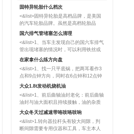
固特异轮胎什么档次
<&list>固特异轮胎是高档品牌，是美国
的汽车轮胎品牌。虽然是高档轮胎品
牌，但是中高低端的轮胎都有生产，这
国六排气管堵塞怎么清理
也是为了更好的开拓市场。
<&list>1、当车主发现自己的国六车排气
管出现堵塞的情况时，可以利用铁丝或
者是细棍，直接将杂物给取出来，如果
在家拿什么练方向盘
堵塞情况比较严重，也可以采取应急措
<&list>1、找一只平底锅，把两耳看作3
施。 <&list>2、直接利用木棍将所有的
点和9点钟方向，同时在6点钟和12点钟
杂物推到排气管里面的位置处，然后将
方向做一个标记。 <&list>2、双手握住
三元催化器拆解开，就可以将堵塞的东
大众1.8t发动机烧机油
平底锅两耳，然后往左打半圈、一圈、
西取出来。但如果是因为积碳过多引起
<&list>1、前后曲轴油封老化：前后曲轴
一圈半的练习，往右同样也要打相同的
的堵塞，就需要将三元催化器泡在草酸
油封与油大面积且持续接触，油的杂质
圈数。 <&list>3、最后强调要反复练
中进行清洗。 <&list>3、也可以利用清
和发动机内持续温度变化使其密封效果
习，这样就可以形成肌肉记忆，在真实
大众冬天过减速带咯吱咯吱响
洗剂对堵塞的情况得到解决，将清洗剂
逐渐减弱，导致渗油或漏油。<&list>2、
驾驶车辆时，不需要记忆也能打好方
放在燃油箱中，与燃油混合后，车辆启
<&list>1.转向器拉杆头有较大间隙，判
活塞间隙过大：积碳会使活塞环与缸体
向。
动时，就可以和汽油一起进入到燃烧
断间隙需要专用仪器和工具，车主本人
的间隙扩大，导致机油流入燃烧室中，