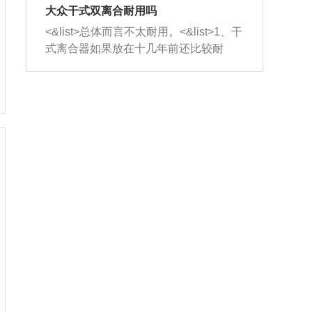
室，最后形成废气排出，就可以让三元
无法制作，需要将车辆送到修理厂或4s
造成烧机油。<&list>3、机油粘度。使用
大众干式双离合耐用吗
催化器得到清洗，排气管堵塞的情况就
店；<&list>2.车辆半轴套管防尘罩破
机油粘度过小的话，同样会有烧机油现
<&list>总体而言不太耐用。<&list>1、干
能够得到解决。
裂，破裂后会出现漏油现象，使半轴磨
象，机油粘度过小具有很好的流动性，
式离合器如果放在十几年前还比较耐
损严重，磨损的半轴容易损坏，产生异
容易窜入到气缸内，参与燃烧。<&list>
用，但是由于现在的汽车发动机动力输
响；<&list>3.稳定器的转向胶套和球头
4、机油量。机油量过多，机油压力过
出越来越高，使得干式离合器散热不足
老化，一般是使用时间过长造成的。解
大，会将部分机油压入气缸内，也会出
的缺陷也逐渐暴露出来。<&list>2、由于
决方法是更换新的质量好的转向橡胶套
现烧机油。<&list>5、机油滤清器堵塞：
干式双离合的工作环境暴露在空气中，
和球头。
会导致进气不畅，使进气压力下降，形
而离合器的散热也是通离合器罩上面的
成负压，使机油在负压的情况下吸入燃
几个小孔来进行散热。但是在行驶过程
烧室引起烧机油。<&list>6、正时齿轮或
中变速箱需要换挡，就不得不使得离合
链条磨损：正时齿轮或链条的磨损会引
器频繁工作。<&list>3、长时间的低速行
起气阀和曲轴的正时不同步。由于轮齿
驶以及过于频繁的启停，导致离合器的
或链条磨损产生的过量侧隙，使得发动
温度不断升高，而低速行驶时空气流动
机的调节无法实现：前一圈的正时和下
效率不高，无法将离合器中的热量有效
一圈可能就不一样。当气阀和活塞的运
的带走，导致离合器内部的温度不断升
动不同步时，会造成过大的机油消耗。
高，加速离合器的磨损。
解决方法：更换正时齿轮或链条。<&list
>7、内垫圈、进风口破裂：新的发动机
设计中，经常采用各种由金属和其他材