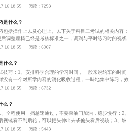
快速掌握各个项目，可以多练习倒车入库；2、重要细节：上
 16:18:55
阅读：7253
中轴对准白线后，调正车身看右镜、小于三十公分好，缓缓起
镜，根据个人情况将座椅、后视镜调整到适合自己的位置，可
线踩刹车，拉好手刹别熄火、踩住脚刹放手刹，抬起左手把灯
的过程中感受下离合的高低、松紧程度，多踩几下，找找脚
器，听声变了放脚刹、车速缓缓向前走，上坡起步完成。3、
巧是什么？
，一直到进入第一个项目之前，多次找半联动，尽快适应新
档车速慢，摆正车身是关键、左边三十公分好，不能压线要记
巧包括操作上以及心理上。以下关于科目二考试的相关内容：
点，左打方向莫迟延、后视镜中看后轮，打回方向别慌乱。
规后调整座椅已经是考核标准之一，调到与平时练习时的视线
头先把曲线进，左棱右线紧瞄准、左棱紧贴右线走，要触左线
证清晰看到车身和边线的距离。车速越慢，在做每一个项目的
 16:18:55
阅读：6907
车头中，一圈方向要回稳、右棱快要触左线，半圈方向要瞄
时间调整，所以能把离合器踩好这点非常重要。2、心理上：
：侧方停车在右边，中轴去瞄右边线、直行慢过右边角，倒车
参考。太紧张或是太慌张就会很容易犯一些低级的错误。即便
是什么？
右角右打死，前看左线到中间、左打方向整两圈，再把左后镜
不要太慌，只要快速打上火还是可以补救。怕就怕一犯错误就
打死，等到车身平库线、停稳车身挂一档，不要忘记左灯闪、
试技巧：1、安排科学合理的学习时间，一般来说约车的时间
。
触到左线回一圈、线到中间回两圈，车身出库正车完。
样没有一个对所学内容的消化吸收过程，一味地集中练习，效
路考时上车先系好安全带，真正进入考试环节时，很多小细节
 16:18:55
阅读：6732
，否则很有可能“因小失大”，而不能顺利通过考试。3、调整好
，无论是桩考还是路考，一定要把考试车的后视镜和座椅调整
什么？
，便于自己能够从后视镜清楚地看到车两侧以及车尾边角的情
1、全程使用一挡怠速通过，不要踩油门加油，稳步慢行；2、
滑行，路考的时候要特别注意，一定要在车辆停稳后再将挡位
后视镜看不到后轮，可以把头伸出去或偏头看后视镜；3、坡
试和练习时尽量不穿高跟鞋（针对女性学员），因为高跟鞋会
有把握，不要为了追求满分而压线，坡道起步时一定要稳住离
 16:18:55
阅读：5443
驾驶员在驾驶过程中对踩踏油门、离合和刹车的感觉，最终影
离合的平衡避免熄火溜车；4、进入直角弯之前可以减速或停