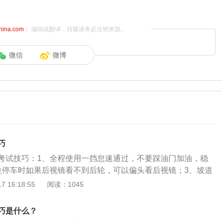
china.com
）编辑或翻译，转载请务必注明来源。
微信
微博
巧
考试技巧：1、全程使用一挡怠速通过，不要踩油门加油，稳
位停车时如果后视镜看不到后轮，可以偏头看后视镜；3、坡道
把握，不要为了追求满分而压线，坡道起步时一定要稳住离
 16:18:55
阅读：1045
离合的平衡避免熄火溜车；4、进入直角弯之前可以减速或停
车身摆正，尽量贴近右侧边线；5、曲线行驶大方向不要太
巧是什么？
量走大圈；6、倒车入库全程用1挡及倒挡怠速，看准自己的