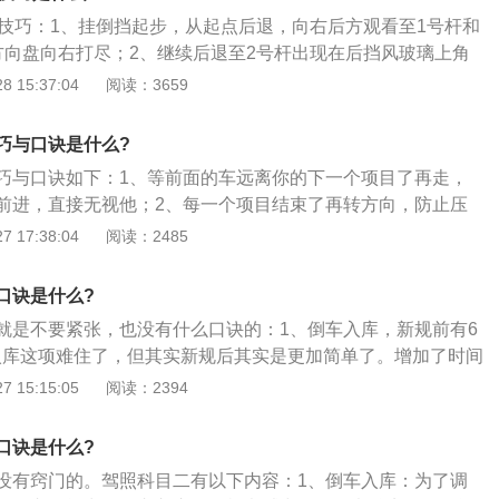
市公交车必考项目：桩考、坡道定点停车和起步、直角转弯、
试技巧：1、挂倒挡起步，从起点后退，向右后方观看至1号杆和
连续障碍。
方向盘向右打尽；2、继续后退至2号杆出现在后挡风玻璃上角
向盘；3、当2号杆在后挡风玻璃上角消失时，再将方向盘向右
 15:37:04
阅读：3659
入乙库后，观察左后视镜，4号杆完全出现后，将方向盘回正，
，倒入库底（左后轮观察挡泥板中小黑点与车库底线重合），
巧与口诀是什么?
巧与口诀如下：1、等前面的车远离你的下一个项目了再走，
前进，直接无视他；2、每一个项目结束了再转方向，防止压
定要端正，稍微倾斜一点，慢慢也会改变你的方向；4、速度尽
 17:38:04
阅读：2485
虑怕开慢了算中停，尤其是打死方向的时候（老忘记抬离
要开车是有一个惯性的，除非你踩刹车，否则一般情况下不会
口诀是什么?
座位时，左臂握拳伸直抵到空调出风口正好，则距离合适。头
就是不要紧张，也没有什么口诀的：1、倒车入库，新规前有6
。
入库这项难住了，但其实新规后其实是更加简单了。增加了时间
来说没有太大的影响。中途停车的扣分项的更改，更加符合实
 15:15:05
阅读：2394
难度，通过率大大提高；2、坡道定点停车和起步，增加难
超过50厘米就被判定不合格，距离30厘米至50厘米则被扣10
口诀是什么?
科目二中坡道定点和起步目前最难通过，考试要求和以前一
没有窍门的。驾照科目二有以下内容：1、倒车入库：为了调
分项目；3、侧方停车，新规后难度变化不大，同样和倒车入