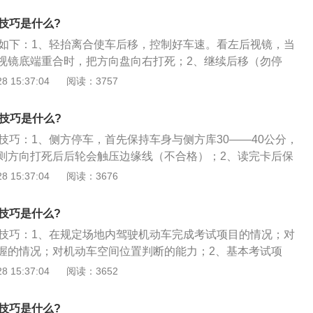
成绩。
车身摆正，尽量贴近右侧边线；5、曲线行驶大方向不要太
技巧是什么?
量走大圈；6、倒车入库全程用1挡及倒挡怠速，看准自己的
巧如下：1、轻抬离合使车后移，控制好车速。看左后视镜，当
和时间，通过后视镜发现出现偏差时要知道如何微调回位。
视镜底端重合时，把方向盘向右打死；2、继续后移（勿停
镜。当右边线在右后视镜露出后，使车身与库角距离为30CM
 15:37:04
阅读：3757
圈调整，大于30cm继续右打死方向盘）。继续后移，当在右后
与车身平行时，方向盘回正。左右调正车身，继续倒车入库；
技巧是什么?
镜，当左后视镜上方稍微过了左前库边线时，停车，倒库完成
技巧：1、侧方停车，首先保持车身与侧方库30——40公分，
4、出库，启动挂上一挡往前开，当车前头盖刚看不到路边线
则方向打死后后轮会触压边缘线（不合格）；2、读完卡后保
打死。当车身回正，将方向打正。当前车轮越过左侧控制线
开车，当行至后轮过前左库1米左右即可停车，进行侧方停
 15:37:04
阅读：3676
入库和右入库一样，方向相反。
起点线，否则超出停车范围；3、挂倒挡后退。看右镜观察右
同一水平线时将方向盘向右打死，接着观察左后视镜，当看到
技巧是什么?
半时，将前轮方向回正；4、然后观察左后轮将要触压左库边
试技巧：1、在规定场地内驾驶机动车完成考试项目的情况；对
左拉死，待车身与库边线平行后刹车停车，接着换1挡，打左
握的情况；对机动车空间位置判断的能力；2、基本考试项
库，即可，驶出时触压边缘线没关系。进入库停车后，车身及
点停车和起步、侧方停车、通过单边桥、曲线行驶、直角转
 15:37:04
阅读：3652
合格；5、补充：车辆读完卡后向前找库边线距离时，车左右
门、通过连续障碍、百米加减挡、起伏路行驶；3、大型客
则不合格，找边线距离首先看右筋过库边线右边10公分，即可
公交车、中型客车、大型货车准驾车型考试项目不得少于6
技巧是什么?