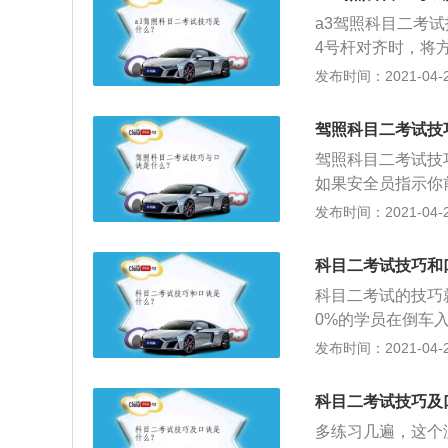
项。大型客车、城
a3驾照科目二考
通过单边桥、通过
4号杆对齐时，将
时，向左回半拳方
发布时间：2021-04-28
打尽；4、车尾退
左右小幅修正方向
驾照科目二考试技
停车。
驾照科目二考试技
如果安全员指示你
线；3、方向盘一
发布时间：2021-04-27
量慢，之前一直忧
合），但实际上只
科目二考试技巧和
被判中停；5、调
科目二考试的技巧
顶距车顶一拳距离
0%的学员在倒车
限制，其实对考试
发布时间：2021-04-27
际，降低了考试的
度，一旦车身距边线
科目二考试技巧及
分。学员要注意，
多练习几遍，这个
致，只是新增了扣