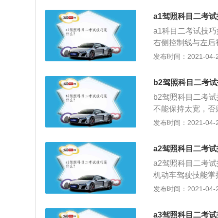
响练习效果和考试
车将车轮回正或将
a1驾照科目二考试
急，进入弯道后尽
a1科目二考试技
点，把控好关键点
右侧控制线与左后
车），观察右后视
发布时间：2021-04-28
（小于30cm回半
视镜中看到库边线
b2驾照科目二考试
3、接着看左后视
b2驾照科目二考试
（恭喜，撒花）；
不能保持太宽，否
时，把方向盘向左
持与库边距离向前
发布时间：2021-04-28
时，停车；5、左
车，不用将车停到
后轮和前左库角在
a2驾照科目二考试
车身过库底线一多
a2驾照科目二考
线时，将方向盘向
机动车驾驶技能掌
转向灯，驶出侧方
目：桩考、坡道定
发布时间：2021-04-28
车轮不触压线即为
弯、限速通过限宽
前轮不能压线，否
车、牵引车、城市
保持30公分左右。
a3驾照科目二考试