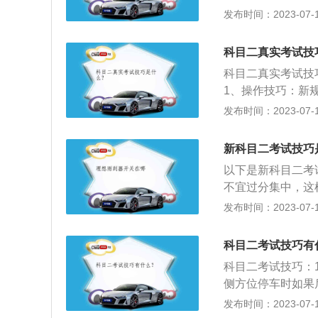
速。如果想科目二
发布时间：2023-07-17
右线对准雨刷中、
车需要调座椅后视
步看左镜、左镜压
以试踩离合，试踩
打、轻轻抬起离合
科目二真实考试技
感，包括起步以后
直角转弯：弯前一
科目二真实考试技
车。
牢、车头接近突起
1、操作技巧：新
4、曲线行驶：车
差不多即可。要保
发布时间：2023-07-17
回正身、左线移到
时候都能有充足的
准。5、侧方停车
要以一颗平常心去
新科目二考试技巧
要把右镜看、盖过
坡道上熄了火，也
子看、后轮压线右
以下是新科目二考
脑子空白不知所措
慢抬离合看左角，
不宜过分集中，这
果不会太好。2、
发布时间：2023-07-17
需要学员特别注意
后视镜和座椅位置
科目二考试技巧有
到适合自己的位置
科目二考试技巧：
况。4、切忌空挡
侧方位停车时如果
摘至空挡。5、考
道定点注意如果没
发布时间：2023-07-17
在一定程度上影响
合，控制好油门和