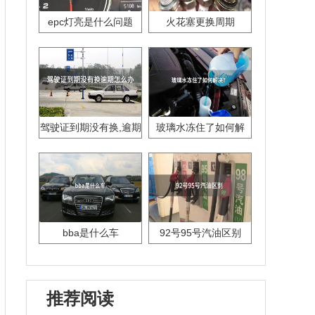
epc灯亮是什么问题
火花塞更换周期
驾驶证到期没有换,逾期
玻璃水冻住了如何解
怎么办??
决？
bba是什么车
92号95号汽油区别
推荐阅读