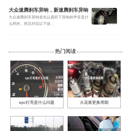
大众速腾刹车异响，新速腾刹车异响
怎么办
大众速腾刹车异响首先认真听下异响的声音是什
么样的，然后对应以下故...
热门阅读
epc灯亮是什么问题
火花塞更换周期