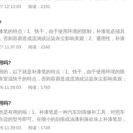
标准色调体系，具有一定的通用性；3、但如上述颜色调节原
 12:13:03
阅读：2191
适用于不同车辆的各种老化程度，可能会出现色差的现象。
?
漆笔的特点：1、快干，由于使用环境的限制，补漆笔必须具
，否则容易造成流淌或沾染灰尘影响美观；2、通用性，补漆
系，具有一定的通用性；3、但如上述颜色调节原理所述，不
 11:37:03
阅读：2160
车辆的各种老化程度，可能会出现色差的现象。
用吗?
用的，以下就是补漆笔的特点：1、快干，由于使用环境的限
有室温快干的特点，否则容易造成流淌或沾染灰尘影响美观；
笔符合标准色调体系，具有一定的通用性；3、但如上述颜色调
 11:39:03
阅读：1760
完全适用于不同车辆的各种老化程度，可能会出现色差的现
用吗?
然是有用的啦：1、补漆笔是一种汽车刮痕修补工具，对照车
合适的型号即可。在细小的刮痕或油漆剥落处涂上补漆笔后，
填平伤痕；2、补漆笔的成分一般为原车车漆，因汽车型号不
 11:39:03
阅读：1748