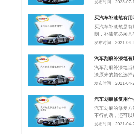
痕进行表面处理，
发布时间：2023-07-17
车漆，因汽车型号
近，也能起到保护
跟原车漆一样的效
剂进行打蜡，补漆
的作用:现在的车
买汽车补漆笔有用
粒，漆面较硬，耐
买汽车补漆笔是有
陷。但是，补漆笔
制，补漆笔必须具
补漆笔的使用:专
2、通用性，补漆
发布时间：2021-04-28
选择合适的颜色型
节原理所述，不能
处均匀平整的涂抹
象。
锈功能。
汽车刮痕补漆笔有
汽车刮痕补漆笔当
漆原来的颜色选择
即可修补、掩盖及
发布时间：2021-04-28
同，所以不同汽车
在车间里完成了焊
汽车划痕修复用什
入漆槽里，取出后
汽车划痕的修复方
继续用200度烘
不行的话，还可以
底漆，就要做局部
发布时间：2021-04-28
的补漆中心；3、