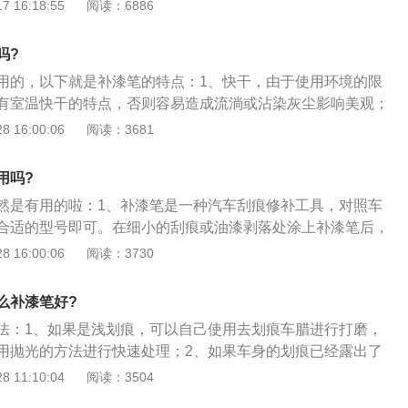
遮盖痕迹，使得划痕看不出来，效果还不错，虽然并不能达到
 16:18:55
阅读：6886
不同，所以不同汽车只能使用专用的补漆笔。
补好的漆。5、等待一天时间，对划痕补漆位置使用祛痕研磨
果，但比不进行修补要好很多。更多相关资料如下：1.补漆笔
完成。
子，除了白色是珠光漆，许多都是金属漆，漆面上有小金属颗
吗?
磨，补漆笔里面的漆是没有这么好的材质，这样补漆会有缺
用的，以下就是补漆笔的特点：1、快干，由于使用环境的限
还是有一定的效果，可以起到一定的掩盖和防锈蚀的作用。2.
有室温快干的特点，否则容易造成流淌或沾染灰尘影响美观；
业的用法是将不需要涂抹的地方用胶条覆盖起来，对照车漆颜色
笔符合标准色调体系，具有一定的通用性；3、但如上述颜色调
 16:00:06
阅读：3681
号的补漆笔，摇匀补漆笔内的漆，在车身上细小的划痕或瑕疵
完全适用于不同车辆的各种老化程度，可能会出现色差的现
，待漆干燥后，即可修补、掩盖及填平划痕，且具有一定的防
用吗?
然是有用的啦：1、补漆笔是一种汽车刮痕修补工具，对照车
合适的型号即可。在细小的刮痕或油漆剥落处涂上补漆笔后，
填平伤痕；2、补漆笔的成分一般为原车车漆，因汽车型号不
 16:00:06
阅读：3730
只能使用专用的补漆笔；3、汽车油漆一般都是烘烤漆，汽车
接等工序之后就开始上漆；4、先进行底漆喷涂，将光车壳浸
么补漆笔好?
用200度烘干底漆，然后送入无尘车间用经典喷上面漆，然后
法：1、如果是浅划痕，可以自己使用去划痕车腊进行打磨，
干，最后会再加上一层清漆。
用抛光的方法进行快速处理；2、如果车身的划痕已经露出了
补漆的处理了，对于这种划伤，我们建议您去有划痕快修业务
 11:10:04
阅读：3504
他们使用的是专用的修补漆，划哪儿补哪儿，避免了大面积喷