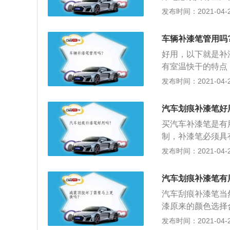
用性，补漆笔符合
发布时间：2021-04-27
理所述，不能完全
车辆补漆笔管用吗
好用，以下就是补
有室温快干的特点
笔符合标准色调体
发布时间：2021-04-27
能完全适用于不同
汽车划痕补漆笔好
买汽车补漆笔是有
制，补漆笔必须具
2、通用性，补漆
发布时间：2021-04-26
节原理所述，不能
象。
汽车划痕补漆笔有
汽车刮痕补漆笔当
漆原来的颜色选择
即可修补、掩盖及
发布时间：2021-04-26