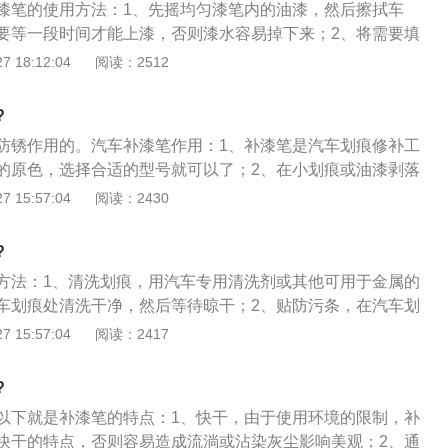
漆笔的使用方法：1、先摇均匀漆笔内的油漆，然后擦拭车
要等一段时间才能上漆，否则漆水容易掉下来；2、将需要填
拭干净，不能留下灰尘或水渍，用补漆笔均匀涂上一层薄薄的
 18:12:04
阅读：2512
原有划痕）；3、干燥后15-30分钟以上，若不满意再涂一层，
满意并且漆层略高出原车为止，直至漆干透后，用细的水砂纸
?
整，打上沙蜡，消除水砂纸的痕迹就可以了。
防锈作用的。汽车补漆笔作用：1、补漆笔是汽车划痕修补工
的原色，选择合适的型号就可以了；2、在小划痕或油漆剥落
可以进行修补；3、补漆笔可以遮盖和填平划痕，并具有防锈
 15:57:04
阅读：2430
笔的成分一般是原车的车漆。
?
方法：1、清洗划痕，用汽车专用清洗剂或其他可用于金属的
车划痕处清洗干净，然后等待晾干；2、贴防污条，在汽车划
条，用一般的纸胶条贴就可以，胶条要紧挨着划痕，贴防污条
 15:57:04
阅读：2417
笔补漆时溢到划痕以外的地方；3、摇匀补漆笔，使用前要补
晃约40－50次；4、补漆：首先，对准刮（划）痕的部位，用
?
分钟之内反复涂抹，直到涂抹至高出原车漆平面一部分方可；
以下就是补漆笔的特点：1、快干，由于使用环境的限制，补
补漆笔补过漆的部位，要干燥两三天，这期间禁止洗车。
快干的特点，否则容易造成流淌或沾染灰尘影响美观；2、通