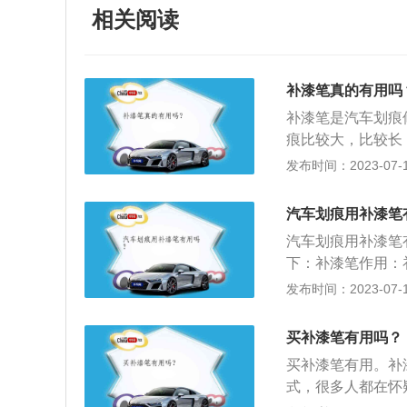
相关阅读
补漆笔真的有用吗
补漆笔是汽车划痕
痕比较大，比较长
补难以做到补漆那
发布时间：2023-07-17
痕使用补漆笔可以
补漆笔怎么用？1
汽车划痕用补漆笔
际上整个套装里还
汽车划痕用补漆笔
研磨剂、驳口金油
下：补漆笔作用：
痕所处部位清洗干
式，挺多人都会用
发布时间：2023-07-17
直到用手感觉与周
遮盖痕迹，使得划
不需要补漆的部位
果，但比不进行修
的位置进行来回喷
买补漆笔有用吗？
的接触，有一定的
直到划痕遮盖为止
买补漆笔有用。补
在使用补漆笔时，
4、车漆喷涂完，
式，很多人都在怀
漆剥落处涂上补漆
来回喷涂在补漆位