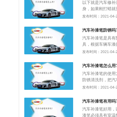
以下就是汽车修补
身，如果刚打蜡就
充补漆部位仔细擦
发布时间：2021-04-27
（不一定完全遮盖
如此反复只到颜色
汽车补漆笔防锈吗
蘸水将漆层打磨平
汽车补漆笔是具有
具，根据车辆车漆
处涂上补漆笔，就
发布时间：2021-04-27
的功能，而且补漆
汽车补漆笔怎么用
汽车补漆笔的使用
防锈清洗剂，把汽
痕的周围贴上防污
发布时间：2021-04-27
的目的是防止补漆
漆笔摇匀，上下摇
汽车补漆笔有用吗
补漆笔填充，在5
汽车补漆笔好用，
5、等漆干燥：用
漆笔必须具有室温