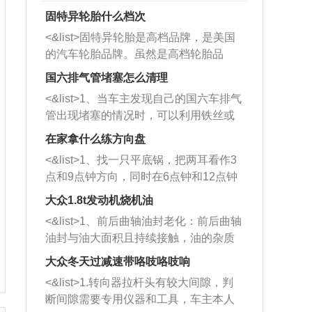
固特异轮胎什么档次
<&list>固特异轮胎是高档品牌，是美国
的汽车轮胎品牌。虽然是高档轮胎品
牌，但是中高低端的轮胎都有生产，这
国六排气管堵塞怎么清理
也是为了更好的开拓市场。
<&list>1、当车主发现自己的国六车排气
管出现堵塞的情况时，可以利用铁丝或
者是细棍，直接将杂物给取出来，如果
在家拿什么练方向盘
堵塞情况比较严重，也可以采取应急措
<&list>1、找一只平底锅，把两耳看作3
施。 <&list>2、直接利用木棍将所有的
点和9点钟方向，同时在6点钟和12点钟
杂物推到排气管里面的位置处，然后将
方向做一个标记。 <&list>2、双手握住
三元催化器拆解开，就可以将堵塞的东
大众1.8t发动机烧机油
平底锅两耳，然后往左打半圈、一圈、
西取出来。但如果是因为积碳过多引起
<&list>1、前后曲轴油封老化：前后曲轴
一圈半的练习，往右同样也要打相同的
的堵塞，就需要将三元催化器泡在草酸
油封与油大面积且持续接触，油的杂质
圈数。 <&list>3、最后强调要反复练
中进行清洗。 <&list>3、也可以利用清
和发动机内持续温度变化使其密封效果
习，这样就可以形成肌肉记忆，在真实
大众冬天过减速带咯吱咯吱响
洗剂对堵塞的情况得到解决，将清洗剂
逐渐减弱，导致渗油或漏油。<&list>2、
驾驶车辆时，不需要记忆也能打好方
放在燃油箱中，与燃油混合后，车辆启
<&list>1.转向器拉杆头有较大间隙，判
活塞间隙过大：积碳会使活塞环与缸体
向。
动时，就可以和汽油一起进入到燃烧
断间隙需要专用仪器和工具，车主本人
的间隙扩大，导致机油流入燃烧室中，