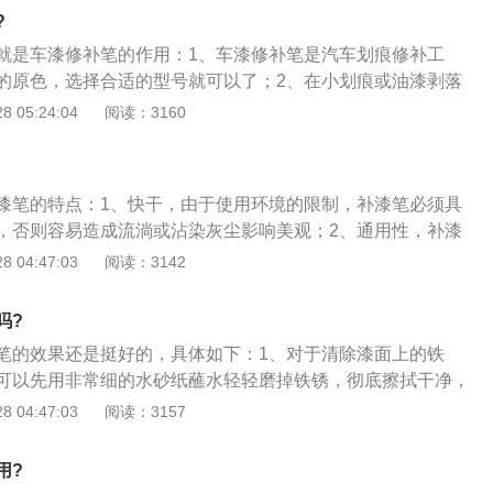
度快，色彩能与原车漆面结合，毫无色差，完全没有修补的痕
?
就是车漆修补笔的作用：1、车漆修补笔是汽车划痕修补工
的原色，选择合适的型号就可以了；2、在小划痕或油漆剥落
，就可以进行修补；3、车漆修补笔还能遮盖和填平划痕，并
 05:24:04
阅读：3160
而且车漆修补笔的成分一般是原车的车漆。
漆笔的特点：1、快干，由于使用环境的限制，补漆笔必须具
，否则容易造成流淌或沾染灰尘影响美观；2、通用性，补漆
系，具有一定的通用性；3、但如上述颜色调节原理所述，不
 04:47:03
阅读：3142
车辆的各种老化程度，可能会出现色差的现象。
吗?
笔的效果还是挺好的，具体如下：1、对于清除漆面上的铁
可以先用非常细的水砂纸蘸水轻轻磨掉铁锈，彻底擦拭干净，
胀；2、由于使用环境限制，补漆笔必须具备常温快干的特
 04:47:03
阅读：3157
淌或沾染灰尘等影响美观；3、油漆笔是按照标准色调体系，
性，但是，如德斯格雷在上述调色原理中，不完全合适的色差
用?
制的彩色喷漆。