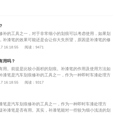
？
修补的工具之一，对于非常细小的划痕可以考虑使用，如果划
，补漆笔的效果可能还是会让你大失所望，原因是补漆笔的修
样完美，色差甚至会让你后悔用了补漆笔。另外漏了底漆的划
 16:18:55
阅读：9471
起到掩盖和防锈蚀作用，同样没有办法做到补漆一样的效果。
、从网上购买补漆笔，可能有车主以为寄到就一支补漆笔，实
有用吗？
包含了其他修补划痕所需要的工具，例如砂纸、补土、胶带、
有用。前提是比较小面积的划痕。补漆笔的作用及使用方法如
等。2、提前将车洗干净，如果没有这个必要的话，那就将划
补漆笔是汽车划痕修补的工具之一，作为一种即时车漆处理方
净。然后用浸湿了的磨砂纸，包裹在棉块上，接着打磨划痕，
补漆笔。补漆笔能对一些较为细小浅淡的划痕进行表面处理，
 16:18:55
阅读：9317
边漆面没有高低不平的感觉。3、准备一些报纸，用胶带遮挡
痕看不出来，效果还不错，虽然并不能达到跟原车漆一样的效
。然后将补漆笔和迷你喷罐组合在一起，在距离划痕约20厘米
补要好很多。补漆笔虽然可以填补空缺，阻断空气与车体表面
漆，注意每喷一层最好等待几分钟让车漆干燥后再喷下一层，
防锈作用，但是不能代替专业汽车防锈漆。补漆笔使用方法：
。切忌长时间停留在同一位置，否则会导致车漆流泪现象。
漆笔是汽车划痕修补的工具之一，作为一种即时车漆处理方
对照车漆原来的颜色选择合适的型号即可。在细小的刮痕或油
等待20分钟让车漆干透，同样将驳口金油组装在喷罐上，然后
疑补漆笔是否有用。其实，补漆笔能对一些较为细小浅淡的划
笔后，即可修补、掩盖及填平伤痕。补漆笔的成分一般为原车
置。驳口金油的作用是使补好漆的颜色与车体本来的颜色更