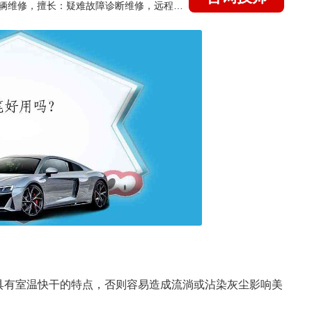
国家认证的汽车维修技师，15年德美日等各系车辆维修，擅长：疑难故障诊断维修，远程维修技术指导
具有室温快干的特点，否则容易造成流淌或沾染灰尘影响美