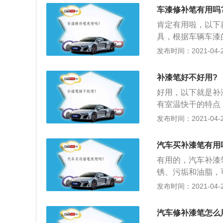
涂，修补漆干燥速
车漆修补笔有用吗
迹。
肯定有用啦，以下
具，根据车辆车漆
处涂上车漆修补笔
发布时间：2021-04-28
具有防锈的功能，
补漆笔好不好用?
好用，以下就是补
有室温快干的特点
笔符合标准色调体
发布时间：2021-04-28
能完全适用于不同
汽车买补漆笔有用
有用的，汽车补漆
锈、污垢和油脂，
以确保铁锈不会膨
发布时间：2021-04-28
性，否则易造成流
具有一定的多功能
汽车修补漆笔怎么
可能大于一对一调