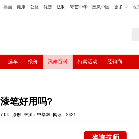
插画
健康
公益
优选
法制
守艺中华
应急中国
更多
地
选车
报价
汽修百科
特卖活动
经销商
漆笔好用吗?
7:04
原创
来源：中华网
阅读：2421
咨询技师