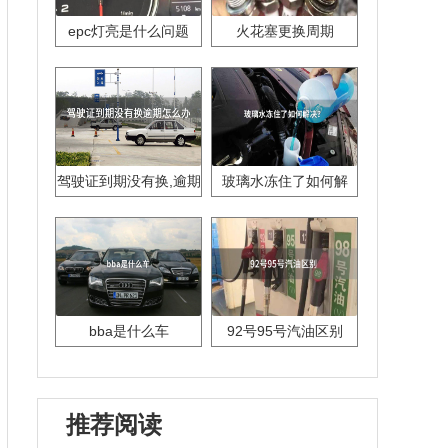
epc灯亮是什么问题
火花塞更换周期
驾驶证到期没有换,逾期
玻璃水冻住了如何解
怎么办??
决？
bba是什么车
92号95号汽油区别
推荐阅读