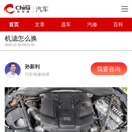
汽车
首页
文章
选车
汽修
百科
机滤怎么换
2020-12-26 09:21:43
孙新利
我要咨询
汽车维修技师