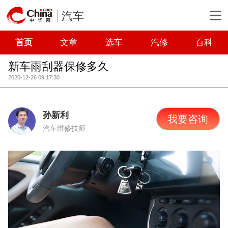
汽车
首页
文章
选车
汽修
百科
新车雨刮器保修多久
2020-12-26 09:17:30
孙新利
我要咨询
汽车维修技师