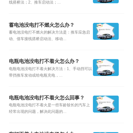
线搭桥法；2、推车启动法；...
蓄电池没电打不燃火怎么办？
蓄电池没电打不燃火的解决方法是：推车应急启
动、借车接线搭桥启动法、移动...
电瓶电池没电打不着火怎么办？
电瓶电池没电打不着火解决方法：1、手动挡可以
带挡推车发动或给电瓶充电，...
电瓶电池没电打不着火怎么回事？
电瓶电池没电打不着火是一些车龄较长的汽车上
经常出现的问题，解决此问题的...