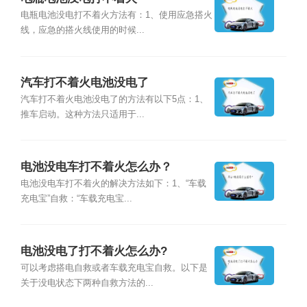
电瓶电池没电打不着火方法有：1、使用应急搭火
线，应急的搭火线使用的时候...
汽车打不着火电池没电了
汽车打不着火电池没电了的方法有以下5点：1、
推车启动。这种方法只适用于...
电池没电车打不着火怎么办？
电池没电车打不着火的解决方法如下：1、“车载
充电宝”自救：“车载充电宝...
电池没电了打不着火怎么办?
可以考虑搭电自救或者车载充电宝自救。以下是
关于没电状态下两种自救方法的...