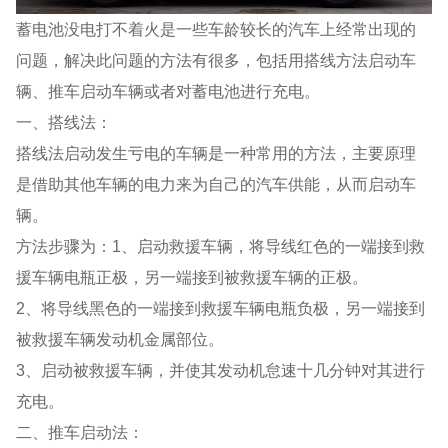
蓄电池没电打不着火是一些车龄较长的汽车上经常出现的
问题，解决此问题的方法有很多，包括用搭线方法启动车
辆、推车启动车辆或者对蓄电池进行充电。
一、搭线法：
搭线法启动发生亏电的车辆是一种常用的方法，主要原理
是借助其他车辆的电力来为自己的汽车供能，从而启动车
辆。
方法步骤为：1、启动救援车辆，将导线红色的一端接到救
援车辆电瓶正极，另一端接到被救援车辆的正极。
2、将导线黑色的一端接到救援车辆电瓶负极，另一端接到
被救援车辆发动机金属部位。
3、启动被救援车辆，并使其发动机怠速十几分钟对其进行
充电。
二、推车启动法：