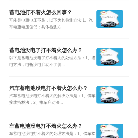
蓄电池打不着火怎么回事？
可能是电瓶电压不足，以下为其检测方法:1、汽
车电瓶电压偏低；具体检测方...
蓄电池没电了打不着火怎么办？
以下是蓄电池没电了打不着火的处理方法：1、搭
电方法，电瓶没电启动不了切...
汽车蓄电池没电打不着火怎么办？
汽车蓄电池没电打不着火的解决办法是：1、借车
接线搭桥法；2、推车启动法...
车蓄电池没电打不着火怎么办？
车蓄电池没电打不着火的处理方法是：1、借车接