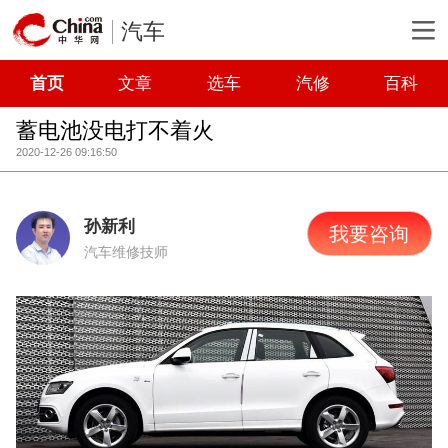
汽车
首页
文章
选车
汽修
百科
蓄电池没电打不着火
2020-12-26 09:16:50
孙新利
我要咨询
汽车维修技师