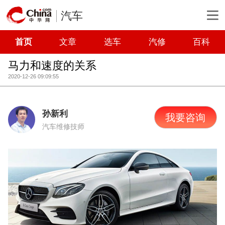
汽车
首页
文章
选车
汽修
百科
马力和速度的关系
2020-12-26 09:09:55
孙新利
我要咨询
汽车维修技师