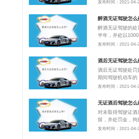
发生重大事故，致
发布时间：2021-04-28
期徒刑或者拘役。
醉酒无证驾驶怎么
醉酒无证驾驶的处
半年，并处以100
a、b照；2、只
发布时间：2021-04-28
外，未领取驾驶证
一致，在规定期限
酒后无证驾驶怎么
酒后无证驾驶处罚
期间驾驶机动车的
销、暂扣的人驾驶的
发布时间：2021-04-28
款，可并处拘留1
度时，饮酒驾驶机动
无证酒后驾驶怎么
酒驾驶营运机动车，
对未取得驾驶证酒
重新获得驾照；3
留，并处罚金，拘
应单独分别执行。
此，酒后驾驶加无
发布时间：2021-04-28
于罚款的数量，是