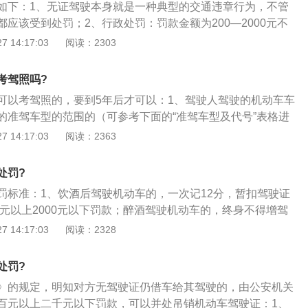
如下：1、无证驾驶本身就是一种典型的交通违章行为，不管
应该受到处罚；2、行政处罚：罚款金额为200—2000元不
、刑事处罚：有驾驶证出现交通事故，造成一人死亡三人重伤
 14:17:03
阅读：2303
事罪；4、无证驾驶造成主要责任的交通事故，出现重伤一人
成交通肇事罪。
考驾照吗?
可以考驾照的，要到5年后才可以：1、驾驶人驾驶的机动车车
的准驾车型的范围的（可参考下面的“准驾车型及代号”表格进
驾驶处理（比如只持有C照的人开B照的车，或只持B照的人开
 14:17:03
阅读：2363
2、驾驶人未随身携带与所驾车型相符的机动车驾驶证的，应视
使用伪造、变造驾驶证或其他非法途径获取的驾驶证，或过期
处罚?
，或被暂扣、吊销或撤消的，均视为无证驾驶。
罚标准：1、饮酒后驾驶机动车的，一次记12分，暂扣驾驶证
0元以上2000元以下罚款；醉酒驾驶机动车的，终身不得增驾
要有酗酒和吸毒史记录的驾驶员，一律禁止驾驶学校校车；3、此
 14:17:03
阅读：2328
的人员发生上述酒驾行为，与有驾驶证发生上述行为的驾驶员
内不得领取驾驶证。
处罚?
》的规定，明知对方无驾驶证仍借车给其驾驶的，由公安机关
百元以上二千元以下罚款，可以并处吊销机动车驾驶证：1、