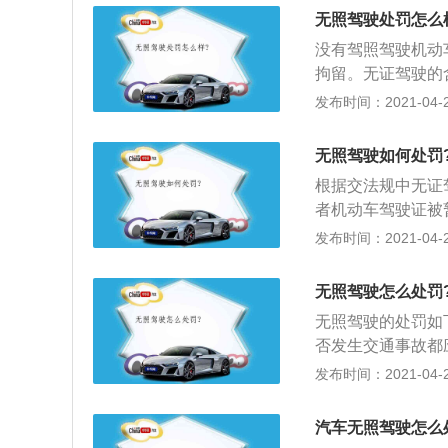
无照驾驶处罚怎么
没有驾照驾驶机动车
拘留。无证驾驶的
较复杂的操作技能
发布时间：2021-04-27
行培训，并经过公
驶机动车辆的资格；
无照驾驶如何处罚
法》第十九条明确
根据交法规中无证
按照驾驶证载明的
者机动车驾驶证被
驶证；3、”由此
处十五日以下拘留
发布时间：2021-04-27
驶行为，但是，持
程中违法与否，均
行为，一道路交通
动车，通知驾驶人
态”。
无照驾驶怎么处罚
无照驾驶的处罚如
否发生交通事故都应
处以拘留；3、刑
发布时间：2021-04-27
会构成交通肇事罪
的情况即可构成交
汽车无照驾驶怎么