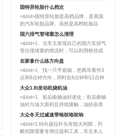
固特异轮胎什么档次
<&list>固特异轮胎是高档品牌，是美国
的汽车轮胎品牌。虽然是高档轮胎品
牌，但是中高低端的轮胎都有生产，这
国六排气管堵塞怎么清理
也是为了更好的开拓市场。
<&list>1、当车主发现自己的国六车排气
管出现堵塞的情况时，可以利用铁丝或
者是细棍，直接将杂物给取出来，如果
在家拿什么练方向盘
堵塞情况比较严重，也可以采取应急措
<&list>1、找一只平底锅，把两耳看作3
施。 <&list>2、直接利用木棍将所有的
点和9点钟方向，同时在6点钟和12点钟
杂物推到排气管里面的位置处，然后将
方向做一个标记。 <&list>2、双手握住
三元催化器拆解开，就可以将堵塞的东
大众1.8t发动机烧机油
平底锅两耳，然后往左打半圈、一圈、
西取出来。但如果是因为积碳过多引起
<&list>1、前后曲轴油封老化：前后曲轴
一圈半的练习，往右同样也要打相同的
的堵塞，就需要将三元催化器泡在草酸
油封与油大面积且持续接触，油的杂质
圈数。 <&list>3、最后强调要反复练
中进行清洗。 <&list>3、也可以利用清
和发动机内持续温度变化使其密封效果
习，这样就可以形成肌肉记忆，在真实
大众冬天过减速带咯吱咯吱响
洗剂对堵塞的情况得到解决，将清洗剂
逐渐减弱，导致渗油或漏油。<&list>2、
驾驶车辆时，不需要记忆也能打好方
放在燃油箱中，与燃油混合后，车辆启
<&list>1.转向器拉杆头有较大间隙，判
活塞间隙过大：积碳会使活塞环与缸体
向。
动时，就可以和汽油一起进入到燃烧
断间隙需要专用仪器和工具，车主本人
的间隙扩大，导致机油流入燃烧室中，