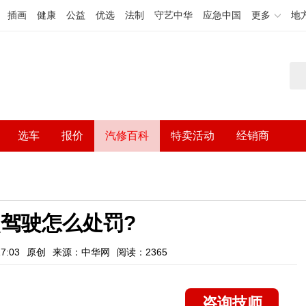
插画
健康
公益
优选
法制
守艺中华
应急中国
更多
地
选车
报价
汽修百科
特卖活动
经销商
驾驶怎么处罚?
7:03
原创
来源：中华网
阅读：2365
咨询技师