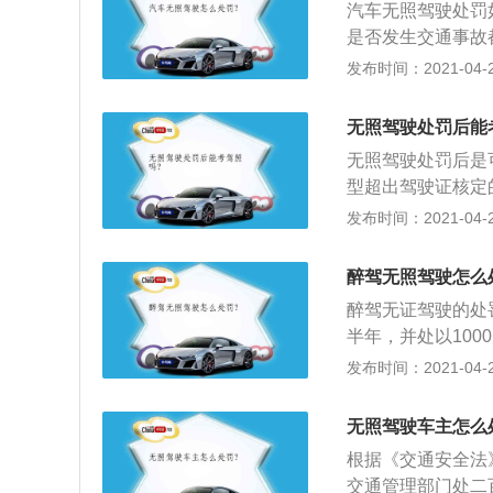
汽车无照驾驶处罚
是否发生交通事故都
等，处以拘留；3
发布时间：2021-04-27
时，会构成交通肇
以上的情况即可构
无照驾驶处罚后能
无照驾驶处罚后是
型超出驾驶证核定
行对照），作无证
发布时间：2021-04-27
A照的车等等）；
为无证驾驶；3、
醉驾无照驾驶怎么
超过一年而被注销
醉驾无证驾驶的处
半年，并处以100
a、b照；2、只
发布时间：2021-04-27
外，未领取驾驶证
一致，在规定期限
无照驾驶车主怎么
根据《交通安全法
交通管理部门处二