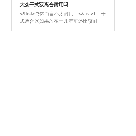
室，最后形成废气排出，就可以让三元
无法制作，需要将车辆送到修理厂或4s
造成烧机油。<&list>3、机油粘度。使用
大众干式双离合耐用吗
催化器得到清洗，排气管堵塞的情况就
店；<&list>2.车辆半轴套管防尘罩破
机油粘度过小的话，同样会有烧机油现
<&list>总体而言不太耐用。<&list>1、干
能够得到解决。
裂，破裂后会出现漏油现象，使半轴磨
象，机油粘度过小具有很好的流动性，
式离合器如果放在十几年前还比较耐
损严重，磨损的半轴容易损坏，产生异
容易窜入到气缸内，参与燃烧。<&list>
用，但是由于现在的汽车发动机动力输
响；<&list>3.稳定器的转向胶套和球头
4、机油量。机油量过多，机油压力过
出越来越高，使得干式离合器散热不足
老化，一般是使用时间过长造成的。解
大，会将部分机油压入气缸内，也会出
的缺陷也逐渐暴露出来。<&list>2、由于
决方法是更换新的质量好的转向橡胶套
现烧机油。<&list>5、机油滤清器堵塞：
干式双离合的工作环境暴露在空气中，
和球头。
会导致进气不畅，使进气压力下降，形
而离合器的散热也是通离合器罩上面的
成负压，使机油在负压的情况下吸入燃
几个小孔来进行散热。但是在行驶过程
烧室引起烧机油。<&list>6、正时齿轮或
中变速箱需要换挡，就不得不使得离合
链条磨损：正时齿轮或链条的磨损会引
器频繁工作。<&list>3、长时间的低速行
起气阀和曲轴的正时不同步。由于轮齿
驶以及过于频繁的启停，导致离合器的
或链条磨损产生的过量侧隙，使得发动
温度不断升高，而低速行驶时空气流动
机的调节无法实现：前一圈的正时和下
效率不高，无法将离合器中的热量有效
一圈可能就不一样。当气阀和活塞的运
的带走，导致离合器内部的温度不断升
动不同步时，会造成过大的机油消耗。
高，加速离合器的磨损。
解决方法：更换正时齿轮或链条。<&list
>7、内垫圈、进风口破裂：新的发动机
设计中，经常采用各种由金属和其他材