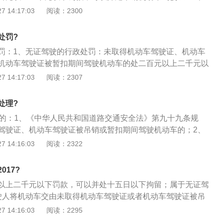
》第九十九条规定：有以下二点行为之一的，由公安机关交通
 14:17:03
阅读：2300
以上二千元以下罚款；2、未取得机动车驾驶证、机动车驾驶
车驾驶证被暂扣期间驾驶机动车的；3、将机动车交由未取得
处罚?
机动车驾驶证被吊销、暂扣的人驾驶的。
罚：1、无证驾驶的行政处罚：未取得机动车驾驶证、机动车
机动车驾驶证被暂扣期间驾驶机动车的处二百元以上二千元以
十五日以下拘留；2、酒驾的行政处罚：酒驾但未造成醉酒驾
 14:17:03
阅读：2307
驶机动车辆，罚款1000元—2000元、记12分并暂扣驾照6个
动车，罚款5000元，记12分，处以15日以下拘留，并且5年
处理?
照；3、这两种因不同的行政违法行为作出的行政处罚不发生
天的：1、《中华人民共和国道路交通安全法》第九十九条规
执行。
驾驶证、机动车驾驶证被吊销或暂扣期间驾驶机动车的；2、
取得机动车驾驶证或者机动车驾驶证被吊销、暂扣的人驾驶
 14:16:03
阅读：2322
交通管理部门处200元以上2000元以下的罚款，可并处拘留1
017?
以上二千元以下罚款，可以并处十五日以下拘留；属于无证驾
驶人将机动车交由未取得机动车驾驶证或者机动车驾驶证被吊
的，扣留机动车驾驶证，可并处吊销机动车驾驶证；2、未取
 14:16:03
阅读：2295