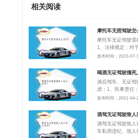
相关阅读
摩托车无照驾驶怎
摩托车无证驾驶需
1、法律规定：对
否，均不得继续驾
发布时间：2023-07-17
人提供驾驶证。根
若提供的驾驶证真
喝酒无证驾驶撞死
驾驶证一并予以处
酒后驾车、无证驾
虑：1、民事责任
任：处1000元以
发布时间：2021-04-28
格、酒后驾驶机动
任，构成交通肇事
酒驾无证驾驶致人
后、无证驾驶的，
酒驾无证驾驶致人
构成交通肇事罪）
车私用违纪、致人