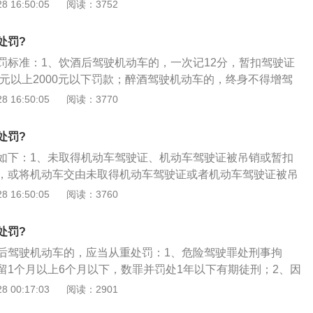
人重伤、死亡或者使公私财产遭受重大损失的，处三年以下有
 16:50:05
阅读：3752
处罚?
罚标准：1、饮酒后驾驶机动车的，一次记12分，暂扣驾驶证
0元以上2000元以下罚款；醉酒驾驶机动车的，终身不得增驾
要有酗酒和吸毒史记录的驾驶员，一律禁止驾驶学校校车；3、此
 16:50:05
阅读：3770
的人员发生上述酒驾行为，与有驾驶证发生上述行为的驾驶员
内不得领取驾驶证。
处罚?
如下：1、未取得机动车驾驶证、机动车驾驶证被吊销或暂扣
，或将机动车交由未取得机动车驾驶证或者机动车驾驶证被吊
，由公安机关交通管理部门处200元以上2000元以下的罚
 16:50:05
阅读：3760
5天的处罚；2、酒驾的行政处罚：酒驾但未造成醉酒驾驶的程
车辆，罚款1000元—2000元、记12分并暂扣驾照6个月；饮
处罚?
罚款5000元，记12分，处以15日以下拘留，并且5年内不得
后驾驶机动车的，应当从重处罚：1、危险驾驶罪处刑事拘
、这两种因不同的行政违法行为作出的行政处罚不发生竞合，
留1个月以上6个月以下，数罪并罚处1年以下有期徒刑；2、因
照驾驶的，按1-6个月监禁，在醉酒的基础上从重处罚；3、至
 00:17:03
阅读：2901
不确定的，根据处罚的严重程度，一般在2000元左右。