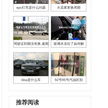
epc灯亮是什么问题
火花塞更换周期
驾驶证到期没有换,逾期
玻璃水冻住了如何解
怎么办??
决？
bba是什么车
92号95号汽油区别
推荐阅读