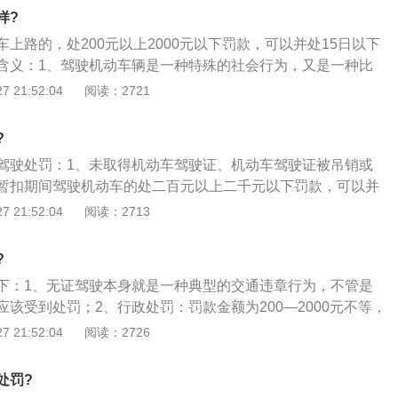
样?
上路的，处200元以上2000元以下罚款，可以并处15日以下
含义：1、驾驶机动车辆是一种特殊的社会行为，又是一种比
，必须经过专门的培训，即必须到具有驾驶培训资榷的单位进
 21:52:04
阅读：2721
安交通管理部门的考试，合格后领取机动车驾驶证，才具备驾
2、2004年5月1日实施的《中华人民共和国道路交通安全
?
规定：“驾驶机动车，应当依法取得机动车驾驶证；驾驶人应当
驾驶处罚：1、未取得机动车驾驶证、机动车驾驶证被吊销或
准驾车型驾驶机动车；驾驶机动车时，应当随身携带机动车驾
暂扣期间驾驶机动车的处二百元以上二千元以下罚款，可以并
可见，未取得机动车驾驶证而驾驶机动车的行为，必然是无证驾
；2、对于未随身携带机动车驾驶证的，无论驾驶人在行驶过
 21:52:04
阅读：2713
有机动车驾驶证而驾驶机动车的行为不能一律认定为有证驾驶
不得继续驾驶该车辆；3、公安机关交通管理部门应当扣留机
安全法中所规定的“无证驾驶”的法律含义是指“无资格驾驶的状
提供驾驶证。
?
下：1、无证驾驶本身就是一种典型的交通违章行为，不管是
该受到处罚；2、行政处罚：罚款金额为200—2000元不等，
事处罚：有驾驶证出现交通事故，造成一人死亡三人重伤时，
 21:52:04
阅读：2726
；4、无证驾驶造成主要责任的交通事故，出现重伤一人以上
通肇事罪。
处罚?