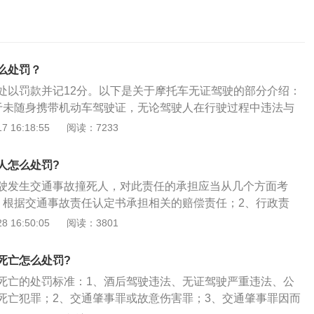
么处罚？
处以罚款并记12分。以下是关于摩托车无证驾驶的部分介绍：
于未随身携带机动车驾驶证，无论驾驶人在行驶过程中违法与
驶该车辆。公安机关交通管理部门应当扣留机动车，通知驾驶
 16:18:55
阅读：7233
据所提供驾驶证的不同情形分别进行处理。2、特殊情况：如
实、合法但在时有违法行为，根据其违法的情况和未随身携带
人怎么处罚?
罚，并及时退还机动车。
驶发生交通事故撞死人，对此责任的承担应当从几个方面考
：根据交通事故责任认定书承担相关的赔偿责任；2、行政责
上2000元以下罚款，处15日以下拘留；3、刑事责任：无驾驶资
 16:50:05
阅读：3801
车辆的，交通肇事致一人以上重伤，负事故全部或者主要责
罪，处三年以下有期徒刑、拘役、管制。（不同的：不是酒
死亡怎么处罚?
致使一人死亡或者重伤三人以上负事故全部或者主要责任，才
死亡的处罚标准：1、酒后驾驶违法、无证驾驶严重违法、公
。
死亡犯罪；2、交通肇事罪或故意伤害罪；3、交通肇事罪因而