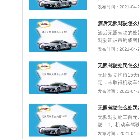
《道路交通安全法
发布时间：2021-04-27
管理部门处二百元
证被吊销或者机动
酒后无照驾驶怎么
机动车驾驶证或者
酒后无照驾驶的处
驾驶证被吊销或者
下罚款，可以并处
发布时间：2021-04-27
驶的程度时，饮酒驾
月；饮酒驾驶营运机
无照驾驶处罚怎么
内不得重新获得驾
无证驾驶拘留15
竞合，应单独分别
定，未取得机动车
或将机动车交由未
发布时间：2021-04-27
的；3、由公安机关
5天的处罚。
无照驾驶怎么处罚2
无照驾驶处二百元
驶：1、机动车驾
销、暂扣的人驾驶
发布时间：2021-04-27