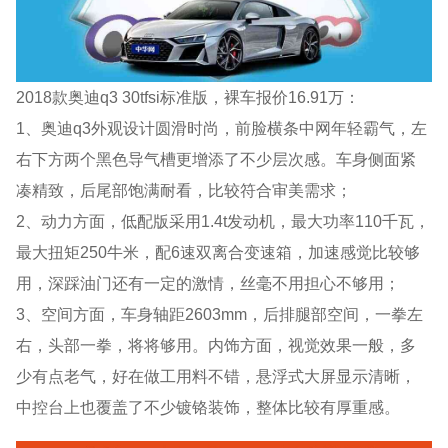
2018款奥迪q3 30tfsi标准版，裸车报价16.91万：
1、奥迪q3外观设计圆滑时尚，前脸横条中网年轻霸气，左
右下方两个黑色导气槽更增添了不少层次感。车身侧面紧
凑精致，后尾部饱满耐看，比较符合审美需求；
2、动力方面，低配版采用1.4t发动机，最大功率110千瓦，
最大扭矩250牛米，配6速双离合变速箱，加速感觉比较够
用，深踩油门还有一定的激情，丝毫不用担心不够用；
3、空间方面，车身轴距2603mm，后排腿部空间，一拳左
右，头部一拳，将将够用。内饰方面，视觉效果一般，多
少有点老气，好在做工用料不错，悬浮式大屏显示清晰，
中控台上也覆盖了不少镀铬装饰，整体比较有厚重感。