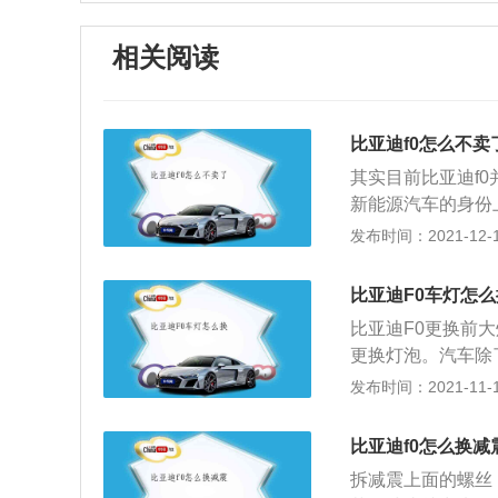
相关阅读
比亚迪f0怎么不卖
其实目前比亚迪f
新能源汽车的身份
箱。比亚迪f0是
发布时间：2021-12-15
迪自主研发的BYD
配置有双安全气囊，
比亚迪F0车灯怎么
内饰参考MINI
比亚迪F0更换前
汽车的车身轴距长
更换灯泡。汽车除
大限度提升车内空
车灯，在车后还有
发布时间：2021-11-10
灯，第一种是装卤
原车线路的基础上
比亚迪f0怎么换减
的近光灯的时候就
拆减震上面的螺丝
问题，卤素灯安装