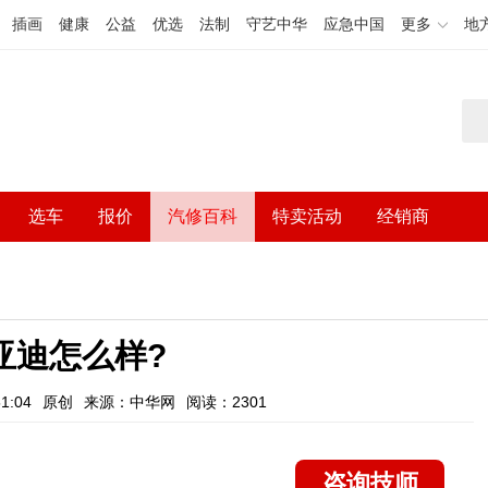
插画
健康
公益
优选
法制
守艺中华
应急中国
更多
地
选车
报价
汽修百科
特卖活动
经销商
比亚迪怎么样?
1:04
原创
来源：中华网
阅读：2301
咨询技师