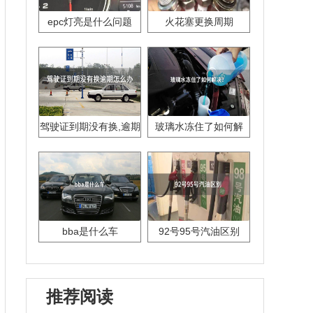
epc灯亮是什么问题
火花塞更换周期
驾驶证到期没有换,逾期
玻璃水冻住了如何解
怎么办??
决？
bba是什么车
92号95号汽油区别
推荐阅读