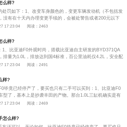
怎么样?
能要求什么呢；3、比亚迪F0已经做的很好了。有着可爱流畅不
观的处罚如下：1、改变车身颜色的，变更车辆发动机（不包括发
动力够用的发动机，有着夏天冷气够足的空调，满足了汽车对
，没有在十天内办理变更手续的，会被处警告或者200元以下
。
发动机类型、改装车辆排气管，增加车辆后导流翼，增加车辆
 17:23:04
阅读：2463
责令恢复原状，并处警告或者500元以下的罚款；3、国产车辆
装车身大包围防护装置的，责令恢复原状，并处警告或者500
怎么样?
：1、比亚迪F0外观时尚，搭载比亚迪自主研发的BYD371QA
排量为1.0L，排放达到国4标准，百公里油耗仅4.2L，安全配
气囊、ABS、动力转向等一应俱全；2、比亚迪F0吸收了欧洲
 17:23:04
阅读：2491
，汇聚国际经典潮流，外形紧凑圆润，流美灵动；3、U形笑脸
前大灯、一体式掀背行李箱门、背门玻璃雨刮器、顺风天线设
么样?
尚气息。
F0毕竟已经停产了，要买也只有二手可以买到：1、比亚迪F0
车型了，基本上是抄袭丰田的产物。那台1.0L三缸机确实是有
箱方面，手动挡款的卖的比较好。另有AMT款序列变速箱可选；
 17:23:04
阅读：2469
的F0在当年办下来也就4万多搞定，所以车是真的便宜！这样低
好要求这个要求那个。因为不现实。在这个价位上（低配的仅
手怎么样?
能要求什么呢；3、比亚迪F0已经做的很好了。有着可爱流畅不
二手车还可以，无论如何，比亚迪F0毕竟已经停产了，要买也只