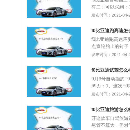
生硬的外观，有着
有二手可以买到：
于个人的基本需求
产物。那台1.0L
发布时间：2021-04-27
好。另有AMT款
搞定，所以车是真
f0比亚迪跑高速怎
不现实；3、在这
f0比亚迪跑高速
已经做的很好了。
点查轮胎上的钉子
天冷气够足的空调
新手跑高速，在高速
发布时间：2021-04-27
道，先踩两脚刹车，
第二脚在进入匝道
f0比亚迪试驾怎么
灯常亮（不要打双
9月3号自动挡的F
要理会后面车的喇
69万：1、这次F
ess无钥匙进入
发布时间：2021-04-27
科技感；2、FO
模式，驾驶更加便
f0比亚迪旅游怎么
包，如果现在买F
开这款车自驾旅游
尽管不算大，但对