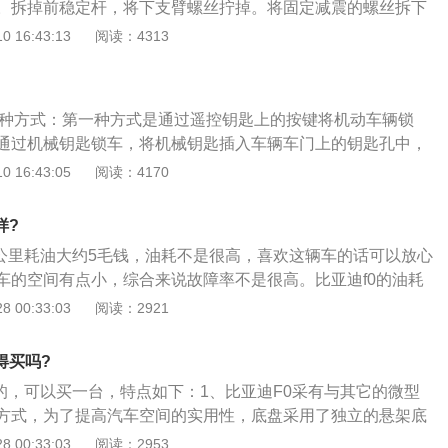
。拆掉前稳定杆，将下支臂螺丝拧掉。将固定减震的螺丝拆下
油管的螺丝，拆传动轴的大螺丝，拆下转向节，使之与减震分
 16:43:13
阅读：4313
尼的，压缩时需要一定的压力，拉伸时也需要一定的拉力，它
弹簧的振动，进而减少车的振动。汽车的减震系统由弹簧和减
簧承受车重以及吸收路面的颠簸。如果我们汽车的减震器出现
两种方式：第一种方式是通过遥控钥匙上的按键将机动车辆锁
车的时候是可以感受到的，汽车的稳定性变弱，汽车的晃动幅
通过机械钥匙锁车，将机械钥匙插入车辆车门上的钥匙孔中，
震器坏了的正常表现。虽然平时的时候减震器的位置是不需要
比亚迪F0车辆定位是一款微型车，车身长度是3460毫米，车辆
 16:43:05
阅读：4170
是需要更换的。
，车辆高度是1465毫米，车辆轴距是2340毫米车辆前轮距是142
距是141两毫米，车辆最小，离地间隙是140毫米，车身结构是
样?
车型，车辆行李箱容积是30升，车辆行李箱容积是140升，车
每公里耗油大约5毛钱，油耗不是很高，喜欢这辆车的话可以放心
者是10万公里。
车的空间有点小，综合来说故障率不是很高。比亚迪f0的油耗
T1.0L68马力L3BYD371QA平均油耗6.84油耗范围5.90～7.7
 00:33:03
阅读：2921
.0L68马力L3BYD371QA平均油耗6.56油耗范围5.70～7.41；
个人驾驶技术还有就是用车习惯有一定的关系的，以上均值上
得买吗?
正常的。
好的，可以买一台，特点如下：1、比亚迪F0采有与其它的微型
方式，为了提高汽车空间的实用性，底盘采用了独立的悬架底
备中的一项独特技术；2、F0充分利用麦弗逊独立悬架结构简
 00:33:03
阅读：2953