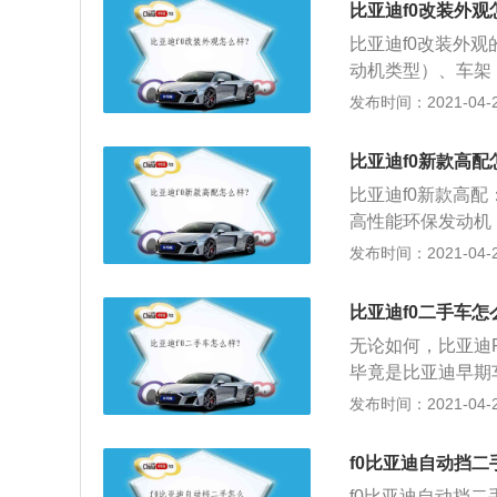
比亚迪f0改装外观
仅2万元）我们还
比亚迪f0改装外
生硬的外观，有着
动机类型）、车架
于个人的基本需求
的罚款；2、改变
发布时间：2021-04-27
前探照灯的，会被
更换轮胎规格，加
比亚迪f0新款高配
元以下的罚款。
比亚迪f0新款高配
高性能环保发动机，
置上，F0的双安全
发布时间：2021-04-27
最流行的设计元素
格栅、花生形弦酷
比亚迪f0二手车怎
计，无不洋溢着时
无论如何，比亚迪
毕竟是比亚迪早期
点“原始”，变速
发布时间：2021-04-27
2、毕竟就是顶配
的价格，我们也不
f0比亚迪自动挡二
仅2万元）我们还
f0比亚迪自动挡