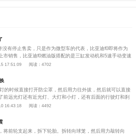
了
0并没有停止售卖，只是作为微型车的代表，比亚迪f0即将作为
上市销售，比亚迪f0燃油版搭配的是三缸发动机和5速手动变速
比亚迪汽车公司推出的精品小车车型，汽车的外观时尚搭配比亚
 17:51:09
阅读：4702
371QA高性能环保发动机，汽车的排量为1.0升。汽车的安全
ABS防抱死系统动力转向等，市场参考价在4.09万元左右。
换
经典内饰设计风格，中控布局简约舒适，符合年轻人的审美风格，
大灯的时候直接打开防尘罩，然后用力往外拔，然后就可以直接
达2340mm，从a柱向上延伸的线条使驾驶舱上方达到最高，最
了前远光灯还有近光灯、大灯和小灯，还有后面的行驶灯和刹
间。
一组防雾灯，这些车灯的更换方式都相似。装灯大概分为两种
 16:43:18
阅读：4492
素灯，第二种是装氙气灯。两种安装都很简单，都是在不破坏
进行安装，一般都会在30分钟到60分钟装好。但是在装氙气灯
震
要特别注意了，如果是安装卤素灯就不用担心近光灯口的大小
，将前轮支起来，拆下轮胎。拆转向球笼，然后用力敲转向
更简单了，只要和原车拆下来的卤素灯换一下就可以。