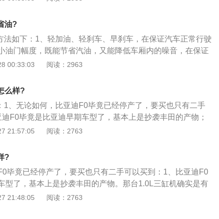
量轻、占地面积小，使F0在同一类空间的实用性稍好；3、车
宽1618毫米，高1465毫米，轴距2340毫米，悬架响应速度和回
省油?
果强，进一步提高了驾驶员的舒适性。
的方法如下：1、轻加油、轻刹车、早刹车，在保证汽车正常行驶
小油门幅度，既能节省汽油，又能降低车厢内的噪音，在保证
车灯的早期亮起也能节省油量，因为在同一驾驶区段，刹车距
 00:33:03
阅读：2963
门距离的缩短；2、合适的挡位和速度，换挡时间尽量选择在2
间，以保证在经济性较好的前提下供比较好的经济性，不要太早或
怎么样?
早以减少动力，太迟会增加燃油消耗，车速可控制在70～90公
评：1、无论如何，比亚迪F0毕竟已经停产了，要买也只有二手
是为了在油耗和车速之间找到更好的平衡，油耗增加太快，速度太
亚迪F0毕竟是比亚迪早期车型了，基本上是抄袭丰田的产物；
、合理使用空调，合理使用空调也可以降低油耗，在春秋两季
确实是有点“原始”，变速箱方面，手动挡款的卖的比较好。另有A
 21:57:05
阅读：2763
时60公里以下可以打开窗户通风，而不必打开空调，或只使用
可选；3、毕竟就是顶配的F0在当年办下来也就4万多搞定，所
不是其制冷功能，这样空调压缩机就不会启动，从而节省了油
这样低的价格，我们也不好要求这个要求那个；因为不现实。
90公里时，不建议开窗通风，因为此时空气阻力很大，开窗空
样?
配的仅仅2万元）我们还能要求什么呢；比亚迪F0已经做的很
F0毕竟已经停产了，要买也只有二手可以买到：1、比亚迪F0
畅不生硬的外观，有着动力够用的发动机，有着夏天冷气够足
车型了，基本上是抄袭丰田的产物。那台1.0L三缸机确实是有
车对于个人的基本需求。
箱方面，手动挡款的卖的比较好。另有AMT款序列变速箱可选；
 21:48:05
阅读：2763
的F0在当年办下来也就4万多搞定，所以车是真的便宜！这样低
好要求这个要求那个。因为不现实。在这个价位上（低配的仅