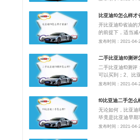
单、紧凑、悬挂重
身长3460毫米，
比亚迪f0怎么样才
弹速度快，减震效
开比亚迪f0省油
的前提下，适当减
安全的前提下，刹
发布时间：2021-04-28
离的增加意味着油
500～3000之
二手比亚迪f0测评
太迟换挡，不要太
二手比亚迪f0测
里\/小时，这也
可以买到；2、比
慢，影响效率；3
那台1.0L三缸机
发布时间：2021-04-27
气温适宜时，每小
MT款序列变速箱
空调通风功能，而
以车是真的便宜；
量，但在时速超过
f0比亚迪二手怎么
在这个价位上（低
调反而更省油。
无论如何，比亚迪
好了；有着可爱流
毕竟是比亚迪早期
的空调，满足了汽
点“原始”，变速
发布时间：2021-04-27
2、毕竟就是顶配
的价格，我们也不