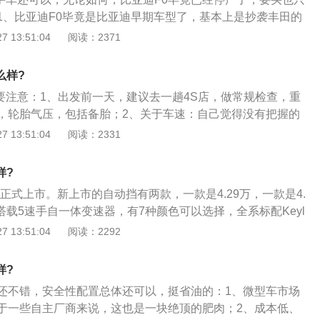
动力够用的发动机，有着夏天冷气够足的空调，满足了汽车对
1、比亚迪F0毕竟是比亚迪早期车型了，基本上是抄袭丰田的
。
三缸机确实是有点“原始”，变速箱方面，手动挡款的卖的比较
 13:51:04
阅读：2371
序列变速箱可选；2、毕竟就是顶配的F0在当年办下来也就4万多
的便宜！这样低的价格，我们也不好要求这个要求那个，因为
么样?
个价位上（低配的仅仅2万元）我们还能要求什么呢？比亚迪F0
应要注意：1、出发前一天，建议去一趟4S店，做常规检查，重
有着可爱流畅不生硬的外观，有着动力够用的发动机，有着夏
，轮胎气压，包括备胎；2、关于车速：自己觉得没有把握的
，满足了汽车对于个人的基本需求。
公路上，速度一般在80100，建议90等速；3、下高速进匝
 13:51:04
阅读：2331
第一脚在看到500米下高速的标识的时候，速度降至6070，
时，速度降至40；4、新手在高速公路上行车，请保持左转向
样?
跳），如没有情况，请保持行驶在最左侧车道，即超车道，不
0正式上市。新上市的自动挡有两款，一款是4.29万，一款是4.
叭及闪灯；
0搭载5速手自一体变速器，有7种颜色可以选择，全系标配Keyl
系统，全系标配电子防盗系统和后尾部发光LOGO，更安全，更具
 13:51:04
阅读：2292
搭载的5速自动变速箱，拥有手动、自动运动、自动经济三种操作
利，而且节油性更好；3、另外比亚迪在8月31号提前实行三
样?
0的话，也能享受到三包政策。
还不错，安全性配置总体还可以，挺省油的：1、微型车市场
于一些自主厂商来说，这也是一块绝顶的肥肉；2、成本低、