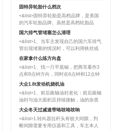
固特异轮胎什么档次
<&list>固特异轮胎是高档品牌，是美国
的汽车轮胎品牌。虽然是高档轮胎品
牌，但是中高低端的轮胎都有生产，这
国六排气管堵塞怎么清理
也是为了更好的开拓市场。
<&list>1、当车主发现自己的国六车排气
管出现堵塞的情况时，可以利用铁丝或
者是细棍，直接将杂物给取出来，如果
在家拿什么练方向盘
堵塞情况比较严重，也可以采取应急措
<&list>1、找一只平底锅，把两耳看作3
施。 <&list>2、直接利用木棍将所有的
点和9点钟方向，同时在6点钟和12点钟
杂物推到排气管里面的位置处，然后将
方向做一个标记。 <&list>2、双手握住
三元催化器拆解开，就可以将堵塞的东
大众1.8t发动机烧机油
平底锅两耳，然后往左打半圈、一圈、
西取出来。但如果是因为积碳过多引起
<&list>1、前后曲轴油封老化：前后曲轴
一圈半的练习，往右同样也要打相同的
的堵塞，就需要将三元催化器泡在草酸
油封与油大面积且持续接触，油的杂质
圈数。 <&list>3、最后强调要反复练
中进行清洗。 <&list>3、也可以利用清
和发动机内持续温度变化使其密封效果
习，这样就可以形成肌肉记忆，在真实
大众冬天过减速带咯吱咯吱响
洗剂对堵塞的情况得到解决，将清洗剂
逐渐减弱，导致渗油或漏油。<&list>2、
驾驶车辆时，不需要记忆也能打好方
放在燃油箱中，与燃油混合后，车辆启
<&list>1.转向器拉杆头有较大间隙，判
活塞间隙过大：积碳会使活塞环与缸体
向。
动时，就可以和汽油一起进入到燃烧
断间隙需要专用仪器和工具，车主本人
的间隙扩大，导致机油流入燃烧室中，