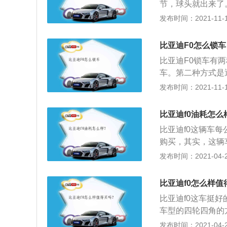
节，球头就出来了
来，还有固定刹车
发布时间：2021-11-10
离。减震器是有阻
的主要作用是减少
比亚迪F0怎么锁车
震器共同组成，弹
比亚迪F0锁车有
了问题，我们在开
车。第二种方式是
度变大，这就是减
然后旋转就可以。
发布时间：2021-11-10
保养的，但是坏了
宽度是1618毫米
两毫米，车辆后轮
比亚迪f0油耗怎么
一款5毛5座的两相
比亚迪f0这辆车
辆整车质保是4年或
购买，其实，这辆
如下：1、1.05挡AM
发布时间：2021-04-28
8；2、1.05挡手动1
3、实际油耗是跟
比亚迪f0怎么样值
下浮动10%都是挺
比亚迪f0这车挺
车型的四轮四角的
盘系统，是汽车装
发布时间：2021-04-28