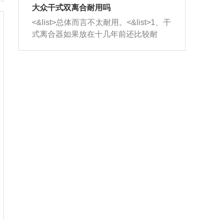
室，最后形成废气排出，就可以让三元
无法制作，需要将车辆送到修理厂或4s
造成烧机油。<&list>3、机油粘度。使用
大众干式双离合耐用吗
催化器得到清洗，排气管堵塞的情况就
店；<&list>2.车辆半轴套管防尘罩破
机油粘度过小的话，同样会有烧机油现
<&list>总体而言不太耐用。<&list>1、干
能够得到解决。
裂，破裂后会出现漏油现象，使半轴磨
象，机油粘度过小具有很好的流动性，
式离合器如果放在十几年前还比较耐
损严重，磨损的半轴容易损坏，产生异
容易窜入到气缸内，参与燃烧。<&list>
用，但是由于现在的汽车发动机动力输
响；<&list>3.稳定器的转向胶套和球头
4、机油量。机油量过多，机油压力过
出越来越高，使得干式离合器散热不足
老化，一般是使用时间过长造成的。解
大，会将部分机油压入气缸内，也会出
的缺陷也逐渐暴露出来。<&list>2、由于
决方法是更换新的质量好的转向橡胶套
现烧机油。<&list>5、机油滤清器堵塞：
干式双离合的工作环境暴露在空气中，
和球头。
会导致进气不畅，使进气压力下降，形
而离合器的散热也是通离合器罩上面的
成负压，使机油在负压的情况下吸入燃
几个小孔来进行散热。但是在行驶过程
烧室引起烧机油。<&list>6、正时齿轮或
中变速箱需要换挡，就不得不使得离合
链条磨损：正时齿轮或链条的磨损会引
器频繁工作。<&list>3、长时间的低速行
起气阀和曲轴的正时不同步。由于轮齿
驶以及过于频繁的启停，导致离合器的
或链条磨损产生的过量侧隙，使得发动
温度不断升高，而低速行驶时空气流动
机的调节无法实现：前一圈的正时和下
效率不高，无法将离合器中的热量有效
一圈可能就不一样。当气阀和活塞的运
的带走，导致离合器内部的温度不断升
动不同步时，会造成过大的机油消耗。
高，加速离合器的磨损。
解决方法：更换正时齿轮或链条。<&list
>7、内垫圈、进风口破裂：新的发动机
设计中，经常采用各种由金属和其他材