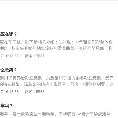
感应在哪？
感应在车门处。以下是相关介绍：1.外观：中华骏捷FSV整体造
神韵，从车头开始勾勒出流畅的柔美曲线一直延伸至尾部，具
高腰线设计，更符合国际流行的造型趋势，为整车更增添时尚
 16:18:55
阅读：7887
mm×1758mm×1460mm的车身保证车内空间的宽敞，同时258
到B级车的水准。2.内饰：中华骏捷FSV作为一款家用为主的
什么悬架？
坐环境仍然是其主要诉求，"黑色+米色"的内饰颜色搭配温馨而
前悬架用了麦弗逊独立悬架，后悬架用了扭力梁非独立悬架。麦弗
主要集中在中控台按钮的位置变化上，经过优化后的中控台面
的独立悬架，该悬架的结构非常简单，只有一根l型控制臂，这
3.动力系统：主推1.5L车型。在该排量中，除最低配手动舒
用发动机舱空间。中华骏捷fsv是华晨汽车在新a级车平台上开
 16:18:55
阅读：5563
均搭载三菱4A91S发动机，发动机最大功率为77Kw，约105
用轿车，其整体造型结合东西方美学神韵，从车头开始勾勒出
为141N·m，可以满足日常驾驶。
直延伸至尾部。在车身尺寸方面，中华骏捷fsv的长宽高分别为
厢车吗？
mm、1450mm。
两厢车，是一款紧凑型三厢轿车。中华骏捷fsv属于中华骏捷系