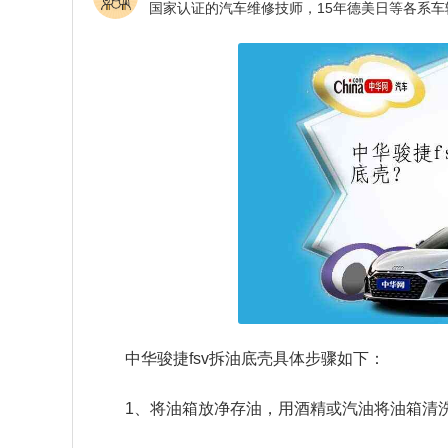
中华骏捷fsv拆油底壳具体步骤如下：
1、将油箱放净存油，用酒精或汽油将油箱清