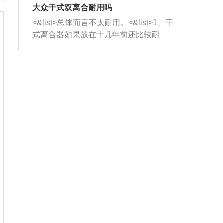
室，最后形成废气排出，就可以让三元
无法制作，需要将车辆送到修理厂或4s
造成烧机油。<&list>3、机油粘度。使用
大众干式双离合耐用吗
催化器得到清洗，排气管堵塞的情况就
店；<&list>2.车辆半轴套管防尘罩破
机油粘度过小的话，同样会有烧机油现
<&list>总体而言不太耐用。<&list>1、干
能够得到解决。
裂，破裂后会出现漏油现象，使半轴磨
象，机油粘度过小具有很好的流动性，
式离合器如果放在十几年前还比较耐
损严重，磨损的半轴容易损坏，产生异
容易窜入到气缸内，参与燃烧。<&list>
用，但是由于现在的汽车发动机动力输
响；<&list>3.稳定器的转向胶套和球头
4、机油量。机油量过多，机油压力过
出越来越高，使得干式离合器散热不足
老化，一般是使用时间过长造成的。解
大，会将部分机油压入气缸内，也会出
的缺陷也逐渐暴露出来。<&list>2、由于
决方法是更换新的质量好的转向橡胶套
现烧机油。<&list>5、机油滤清器堵塞：
干式双离合的工作环境暴露在空气中，
和球头。
会导致进气不畅，使进气压力下降，形
而离合器的散热也是通离合器罩上面的
成负压，使机油在负压的情况下吸入燃
几个小孔来进行散热。但是在行驶过程
烧室引起烧机油。<&list>6、正时齿轮或
中变速箱需要换挡，就不得不使得离合
链条磨损：正时齿轮或链条的磨损会引
器频繁工作。<&list>3、长时间的低速行
起气阀和曲轴的正时不同步。由于轮齿
驶以及过于频繁的启停，导致离合器的
或链条磨损产生的过量侧隙，使得发动
温度不断升高，而低速行驶时空气流动
机的调节无法实现：前一圈的正时和下
效率不高，无法将离合器中的热量有效
一圈可能就不一样。当气阀和活塞的运
的带走，导致离合器内部的温度不断升
动不同步时，会造成过大的机油消耗。
高，加速离合器的磨损。
解决方法：更换正时齿轮或链条。<&list
>7、内垫圈、进风口破裂：新的发动机
设计中，经常采用各种由金属和其他材