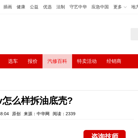
插画
健康
公益
优选
法制
守艺中华
应急中国
更多
地
选车
报价
汽修百科
特卖活动
经销商
sv怎么样拆油底壳?
8:04
原创
来源：中华网
阅读：2339
咨询技师