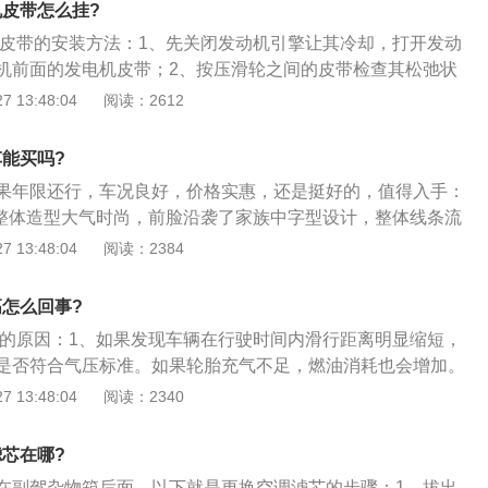
电动调节倾斜及滑动，更能有效阻挡99.9%紫外线和96%以
机皮带怎么挂?
。让人第一眼望去就感受到其珍贵。
电机皮带的安装方法：1、先关闭发动机引擎让其冷却，打开发动
机前面的发电机皮带；2、按压滑轮之间的皮带检查其松弛状
1\/2英寸，则皮带比较松，松散的皮带会影响发电机的性能甚
 13:48:04
阅读：2612
、松开发电机的调整螺栓，并调节枢轴螺栓，向内移动发电机
机皮带从皮带轮上剥离下来，然后移除发电机皮带；4、将拆
车能买吗?
皮带对比，确认后安装新的皮带，将发电机向外拉直到皮带是
果年限还行，车况良好，价格实惠，还是挺好的，值得入手：
皮带安装在合适的位置即可。
5整体造型大气时尚，前脸沿袭了家族中字型设计，整体线条流
“中华V5，确实很威武，好像宝马的X1啊；2、内饰方面，整体
 13:48:04
阅读：2384
理，部分网友反映内饰设计过于中规中矩；但仪表盘设计比较
样式比较新颖，手感不错；中控功能按键布局清楚，操作方
高怎么回事?
过有部分网友反映新车异味较大；3、空间：整体空间宽敞充
耗高的原因：1、如果发现车辆在行驶时间内滑行距离明显缩短，
间舒适，座椅包裹性不错，网友评价“坐后排，空间还是不错
是否符合气压标准。如果轮胎充气不足，燃油消耗也会增加。
充足气；2、检查轮胎磨损程度，如果轮胎磨损严重，就会经
 13:48:04
阅读：2340
增加油耗。提示：必要时更换新的轮胎；3、如果在行驶或启
有异常噪音，应及时检查轴承和制动系统有无故障。如果车轮
滤芯在哪?
响车速，使油耗增加。
在副驾杂物箱后面，以下就是更换空调滤芯的步骤：1、拔出