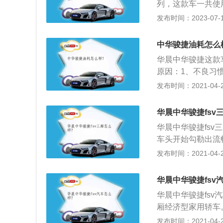
列，这款车一共使用
升自然吸气发动机。
发布时间：2023-07-17
扭矩，这款发动机可
输出最大扭矩。1.
中华骏捷油耗怎么
在每分钟4000到
华晨中华骏捷这款
出最大功率。
原因：1、不良习
较大的影响的，由
发布时间：2021-04-28
好的状态，就好比
中，急加速、急刹
华晨中华骏捷fsv
么，这样驾驶会使
华晨中华骏捷fsv
持在60-80km
车头开始勾勒出流
况原因。这个可能
计，更符合国际流
发布时间：2021-04-28
要的环节，有的时
×1758mm×14
选择不拥堵的路线
到了B级车的水准
太多的物品。车辆
华晨中华骏捷fsv
镀铬饰条相得益彰
右，看似不多，积
华晨中华骏捷fsv
化，采用水晶强化
支。所以能放在家
厢经济型家用轿车
挡99.9%紫外线
饰，集时尚科技于
发布时间：2021-04-28