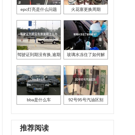
epc灯亮是什么问题
火花塞更换周期
驾驶证到期没有换,逾期
玻璃水冻住了如何解
怎么办??
决？
bba是什么车
92号95号汽油区别
推荐阅读