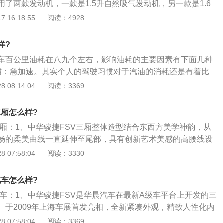
了两款发动机，一款是1.5升自然吸气发动机，另一款是1.6
中华骏捷fsv的1.6升自然吸气发动机有101马力和134牛米的
 16:18:55
阅读：4928
以在每分钟4500转时输出最大功率，在每分钟6000转时可以
5升自然吸气发动机有102马力和135牛米的扭矩，这款发动机
样?
4600转时可以输出最大扭矩，在每分钟5600到6000转时可以输
车百公里油耗在八九个左右，影响油耗的主要因素有下面几种
惯：急加速。其实个人的驾驶习惯对于汽油的消耗还是有着比
于机械设计的各种样式，需要运行一段时间才会进入一个比较
 08:14:04
阅读：3369
我们做剧烈运动前需要先热身，道理是相同的，在开车过程
车有的时候是炫耀车技，体现汽车性能的好机会，但是你知道
三厢怎么样?
得你的油耗剧增，是正常驾驶的2-3倍，最佳的驾驶速度最好维
三厢：1、中华骏捷FSV三厢整体造型结合东西方美学神韵，从
\/h。并且提前观察路面情况，争取可以做到用油门控制车速；2、路
畅的柔美曲线一直延伸至尾部，具有创新艺术美感的高腰线设
和驾驶没有多大的关系，但是对于路线的选择也是省油非常重
行的造型趋势，为整车更增添了时尚动感的元素；2、4510mm
 07:58:04
阅读：3330
候，路程远，路况不见得差。因此，在选择路线的时候，尽量
60mm的车身保证了车内空间的宽敞，同时2580mm的轴距更是达
，路程尽量短，这样才可以省下更多的汽油；3、后备箱放了
。蜂窝式潮流格栅充裕着华晨兄弟连的血统，并与V型前脸以及
自身承载过重的物品，会使得油耗高于正常行驶油耗的2％左
汽车怎么样?
；3、而个性绚晶卤素前大灯带自动开闭功能，使用更加智能
少成多，长时间带着这么多的物品，算一算也是一笔不小的开
汽车：1、中华骏捷FSV是华晨汽车在最新A级车平台上开发的三
安全玻璃的电动天窗不仅可电动调节倾斜及滑动，更能有效阻
里的东西就不要让爱车受累装着了。
。于2009年上海车展首发亮相，全新紧凑外观，精致人性化内
和96%以上热能，通透明朗，让人第一眼望去就感受到其珍贵。
一身的功能性配置丰富实用，跻身新一批自主品牌国民家用轿
 07:58:04
阅读：3369