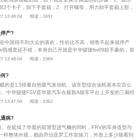
部2个卡子，卸下手套箱；2、拧开螺母，用力卸手套箱上部，
芯外部；3、打开盒子，更换空调滤芯，装回盒子。按拆卸顺
 13:48:04
阅读：2691
换空调滤芯完成；4、注意：空调滤芯有两种，一种是没活性
性碳的（购买前先咨询清楚），含活性碳的空调滤芯不但有上
么停产?
量的异味等功效。
款车在中国得不到大众的喜欢，性价比不高，销售不起来就停产
sv我感觉还不错，本身自己开就是中华骏捷fsv09款手豪的，首
置的FSV来说是四轮碟刹，起码不会像前碟后鼓的刹车系统来
 13:48:04
阅读：2384
象，发动机用的是4A91S的，好像是三凌的技术；2、整车来
介绍的整个骏捷车系用的都是宝马的生产线生产的，整体外观大
如何?
定性强，还有就是后备箱空间不是一般的大，同级车型当中我
搭载的是1.5排量自然吸气发动机，该车型综合油耗基本在百公
这款车性价比高，配置高；3、缺点是：因为我在单位开的车
1、中华骏捷FSV是华晨汽车在最新A级车平台上开发的三厢经
的车，毕竟是1.5L排量，加上这款车底盘比同级的其他品牌的车
2009年上海车展首发亮相，全新紧凑外观，精致人性化内饰，
 13:47:04
阅读：2362
打开时感觉动力不足，如果做为家庭用车来说，在不开空调的
的功能性配置丰富实用，跻身新一批自主品牌国民家用轿车；
力足够了。
V整体造型结合东西方美学神韵，从车头开始勾勒出流畅的柔美
么通病?
部，具有创新艺术美感的高腰线设计，更符合国际流行的造型
：1、在延续了华晨的双肾型进气栅的同时，FRV的车身造型与
时尚动感的元素；3、4510mm×1758mm×1460mm的车身
一样整体外观，都由乔治亚罗工作室操刀，外形上多少能看到
宽敞，同时2580mm的轴距更是达到了B级车的水准。蜂窝式