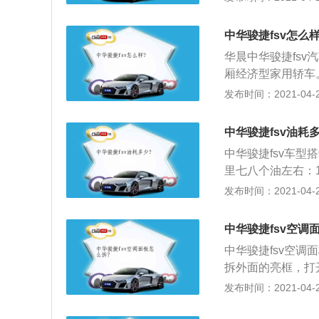
车；2、中华骏捷
柔美曲线一直延伸
中华骏捷fsv怎么样
造型趋势，为整车更增
华晨中华骏捷fsv
车身保证了车内空
厢经济型家用轿车
窝式潮流格栅充裕
饰，集时尚科技于
发布时间：2021-04-27
而个性绚晶卤素前
车；2、中华骏捷
全玻璃的电动天窗
柔美曲线一直延伸
6%以上热能，通
中华骏捷fsv油耗
造型趋势，为整车更增
中华骏捷fsv车型
车身保证了车内空
里七八个油左右：
窝式潮流格栅充裕
济型家用轿车。于
发布时间：2021-04-27
而个性绚晶卤素前
集时尚科技于一身
全玻璃的电动天窗
2、中华骏捷FS
6%以上热能，通
中华骏捷fsv空调
曲线一直延伸至尾
中华骏捷fsv空
趋势，为整车更增添了
拆外面的亮框，打
保证了车内空间的
圆圈的装饰盖用硬
发布时间：2021-04-27
潮流格栅充裕着华
前先记忆一下原样
性绚晶卤素前大灯
缝。我就知道这么