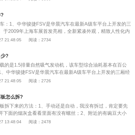
FSV整体造型结合东西方美学神韵，从车头开始勾勒出流畅的
至尾部，具有创新艺术美感的高腰线设计，更符合国际流行的
?
添了时尚动感的元素；3、4510mm×1758mm×1460mm的
汽车：1、中华骏捷FSV是华晨汽车在最新A级车平台上开发的三
间的宽敞，同时2580mm的轴距更是达到了B级车的水准。蜂
。于2009年上海车展首发亮相，全新紧凑外观，精致人性化内
着华晨兄弟连的血统，并与V型前脸以及镀铬饰条相得益彰。
一身的功能性配置丰富实用，跻身新一批自主品牌国民家用轿
 21:48:05
阅读：2734
大灯带自动开闭功能，使用更加智能化；4、采用水晶强化安
FSV整体造型结合东西方美学神韵，从车头开始勾勒出流畅的
不仅可电动调节倾斜及滑动，更能有效阻挡99.9%紫外线和9
至尾部，具有创新艺术美感的高腰线设计，更符合国际流行的
透明朗。让人第一眼望去就感受到其珍贵。
多少?
添了时尚动感的元素；3、4510mm×1758mm×1460mm的
搭载的是1.5排量自然吸气发动机，该车型综合油耗基本在百公
间的宽敞，同时2580mm的轴距更是达到了B级车的水准。蜂
1、中华骏捷FSV是华晨汽车在最新A级车平台上开发的三厢经
着华晨兄弟连的血统，并与V型前脸以及镀铬饰条相得益彰。
2009年上海车展首发亮相，全新紧凑外观，精致人性化内饰，
 21:48:05
阅读：2726
大灯带自动开闭功能，使用更加智能化；4、采用水晶强化安
的功能性配置丰富实用，跻身新一批自主品牌国民家用轿车；
不仅可电动调节倾斜及滑动，更能有效阻挡99.9%紫外线和9
V整体造型结合东西方美学神韵，从车头开始勾勒出流畅的柔美
透明朗。让人第一眼望去就感受到其珍贵。
面板怎么拆?
部，具有创新艺术美感的高腰线设计，更符合国际流行的造型
调面板拆下来的方法：1、手动还是自动，我没有拆过，肯定要先
时尚动感的元素；3、4510mm×1758mm×1460mm的车身
开下面的烟灰盒看看里面有没有螺丝；2、附近的有豌豆大小
宽敞，同时2580mm的轴距更是达到了B级车的水准。蜂窝式
的小刀起开就有螺丝，只要是附近的螺丝见到就拆；3、拆之
 13:48:04
阅读：2478
晨兄弟连的血统，并与V型前脸以及镀铬饰条相得益彰。而个
位置，不然后面装不回去，要轻不然卡子会断掉装回去就会有
带自动开闭功能，使用更加智能化；4、采用水晶强化安全玻
多。