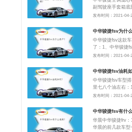
副驾驶座手套箱底
就可以看到空调滤
发布时间：2021-04-27
序安装手套箱。更
碳，另一种是含活
中华骏捷fsv为什
述功能外，吸收大
中华骏捷fsv这
了：1、中华骏捷f
选就我用的这个配
发布时间：2021-04-27
说会出现偏刹的现
说，好像听4S店
中华骏捷fsv油耗
气，高速行驶中稳
中华骏捷fsv车型
用的手动豪华型的
里七八个油左右：
最少的也是1.8L
济型家用轿车。于
发布时间：2021-04-27
都要重，夏天空调
集时尚科技于一身
情况下，我感觉动
2、中华骏捷FS
中华骏捷fsv有什
曲线一直延伸至尾
华晨中华骏捷frv
趋势，为整车更增添了
华晨的前几款车型
保证了车内空间的