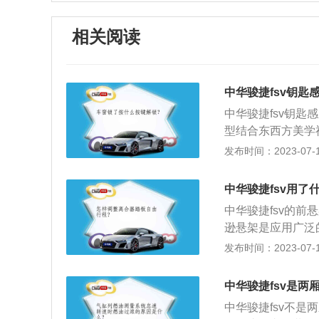
相关阅读
中华骏捷fsv钥匙
中华骏捷fsv钥匙
型结合东西方美学
有创新艺术美感的
发布时间：2023-07-17
动感的元素。4510
0mm的轴距更是达
中华骏捷fsv用了
三厢轿车，舒适乘
中华骏捷fsv的
和谐。内饰的调整
逊悬架是应用广泛
板更符合国人审美。
种悬架几乎不会占
发布时间：2023-07-17
适型，其他所有车型
发的三厢经济型家
Ps，最大输出扭矩
流畅的柔美曲线一
中华骏捷fsv是两
4648mm、1800
中华骏捷fsv不是