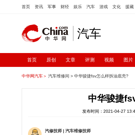
首页
资讯
军事
财经
娱乐
汽车
游戏
文化
援藏
汽车
首页
原创
文章
评测
视频
图片
中华网汽车＞
汽车维修间 >
中华骏捷fsv怎么样拆油底壳?
中华骏捷f
发布时间：2021-04-27 13:4
汽修技师
|
汽车维修技师