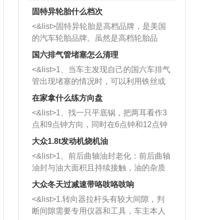
固特异轮胎什么档次
<&list>固特异轮胎是高档品牌，是美国
的汽车轮胎品牌。虽然是高档轮胎品
牌，但是中高低端的轮胎都有生产，这
国六排气管堵塞怎么清理
也是为了更好的开拓市场。
<&list>1、当车主发现自己的国六车排气
管出现堵塞的情况时，可以利用铁丝或
者是细棍，直接将杂物给取出来，如果
在家拿什么练方向盘
堵塞情况比较严重，也可以采取应急措
<&list>1、找一只平底锅，把两耳看作3
施。 <&list>2、直接利用木棍将所有的
点和9点钟方向，同时在6点钟和12点钟
杂物推到排气管里面的位置处，然后将
方向做一个标记。 <&list>2、双手握住
三元催化器拆解开，就可以将堵塞的东
大众1.8t发动机烧机油
平底锅两耳，然后往左打半圈、一圈、
西取出来。但如果是因为积碳过多引起
<&list>1、前后曲轴油封老化：前后曲轴
一圈半的练习，往右同样也要打相同的
的堵塞，就需要将三元催化器泡在草酸
油封与油大面积且持续接触，油的杂质
圈数。 <&list>3、最后强调要反复练
中进行清洗。 <&list>3、也可以利用清
和发动机内持续温度变化使其密封效果
习，这样就可以形成肌肉记忆，在真实
大众冬天过减速带咯吱咯吱响
洗剂对堵塞的情况得到解决，将清洗剂
逐渐减弱，导致渗油或漏油。<&list>2、
驾驶车辆时，不需要记忆也能打好方
放在燃油箱中，与燃油混合后，车辆启
<&list>1.转向器拉杆头有较大间隙，判
活塞间隙过大：积碳会使活塞环与缸体
向。
动时，就可以和汽油一起进入到燃烧
断间隙需要专用仪器和工具，车主本人
的间隙扩大，导致机油流入燃烧室中，