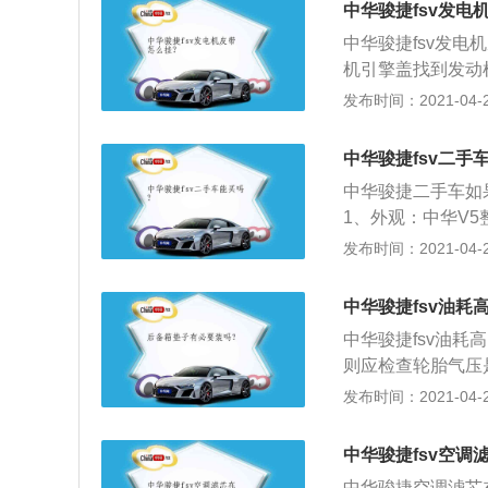
璃的电动天窗不仅可
中华骏捷fsv发电
上热能，通透明朗
中华骏捷fsv发
机引擎盖找到发动
态，如果按压多于
发布时间：2021-04-27
至会损坏皮带；3
松开皮带，将发电
中华骏捷fsv二手
下来的旧皮带和新
中华骏捷二手车如
紧的，确保发电机
1、外观：中华V
畅动感，网友评价
发布时间：2021-04-27
较为简洁，布局合
清新，方向盘设计
中华骏捷fsv油耗
便；配置不错，不
中华骏捷fsv油
裕，头部和腿部空
则应检查轮胎气压
的。
提示：适时为轮胎
发布时间：2021-04-27
常出现打滑现象，
动过程中发现车轮
中华骏捷fsv空调
转动不正常，会影
中华骏捷空调滤芯