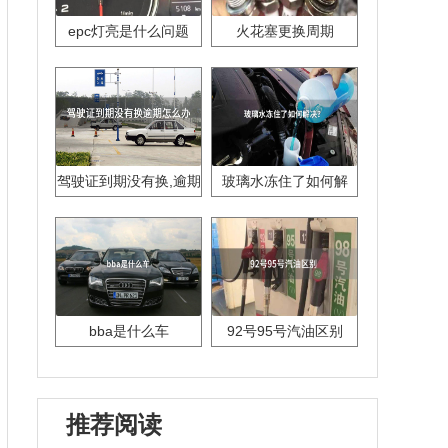
epc灯亮是什么问题
火花塞更换周期
驾驶证到期没有换,逾期
玻璃水冻住了如何解
怎么办??
决？
bba是什么车
92号95号汽油区别
推荐阅读