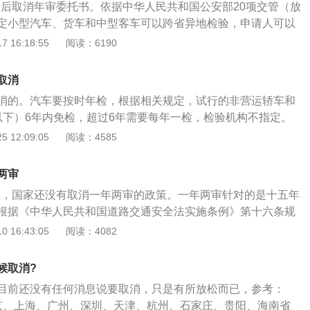
日之后取消年审委托书。依据中华人民共和国公安部20项交管（放
定小型汽车、货车和中型客车可以跨省异地检验，申请人可以
地以外的省份直接检验，申领检验合格标志，无需办理委托检
 16:18:55
阅读：6190
“放管服”改革新措施的更多介绍：1、“放管服”改革新措施将
，率先推行“申请材料减免”“18类业务一证即办”“一窗通办”、“自
取消
快办、网上通办、就近可办的改革措施。2、“放管服”改革新措
消的。汽车要按时年检，根据相关规定，试行的非营运轿车和
个减免、18类业务一证即办、普通业务一窗通办、个性服务自
以下）6年内免检，超过6年需要每年一检，检验机构不指定。
网上办理、政务信息网上互通、安全教育网上学习、交通事故
营车辆和小微客车每两年检验一次。汽车年检存在必有其存在
 12:09:05
阅读：4585
务网点代办、邮政服务网点代办、延伸农村交管服务、推进交
首先可以检查车辆有没有安全隐患，防止出现因车辆故障而造
实行车辆全国“通检”、推进车检程序优化、便利车辆异地转
，年检可以检查出车辆是否到了报废时间，有的车已经到了报
内异地申领、健全监督制度机制、加强智慧监管建设、加强事
两审
不愿报废，这样的车行驶在道路上安全隐患很大，如果没有年
信息系统安全保障。
月2日，国家还没有取消一年两审的政策。一年两审针对的是十五年
路不仅对车主来说不安全，而且极易成为马路杀手。同时，虽
根据《中华人民共和国道路交通安全法实施条例》第十六条规
有车，但实质上真正懂车的人很少，年检时，相关工作人员会
注册登记之日起，按照下列期限进行安全技术检验：1、营运
 16:43:05
阅读：4082
车主使用车辆注意事项，这样可以更加科学合理的用车。
每年检验1次；超过5年的，每6个月检验1次；2、载货汽车和大
汽车10年以内每年检验1次；超过10年的，每6个月检验1
候取消?
型非营运载客汽车6年以内每2年检验1次；超过6年的，每年检
目前还没有任何消息说要取消，只是有所放松而已，参考：
的，每6个月检验1次；4、摩托车4年以内每2年检验1次；超过
京、上海、广州、深圳、天津、杭州、石家庄、贵阳、海南省