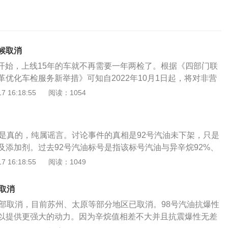
候取消
1号开始，上线15年的车就不再需要一年两检了。根据《四部门联
优化车检服务新举措》可知自2022年10月1日起，将对非营
将原10年内上线检验3次调整为检验2次（第6年、第10
 16:18:55
阅读：1054
年以后每半年检验1次，调整为每年检验1次。年检规定：《中华
通安全法实施条例》第十六条机动车应当从注册登记之日起，
安全技术检验：（一）营运载客汽车5年以内每年检验1次；超
不是真的，纯属谣言。讨论事件的真相是92号汽油未下架，只是
月检验1次；（二）载货汽车和大型、中型非营运载客汽车10年
及添加剂。过去92号汽油标号是指该标号汽油与异辛烷92%、
；超过10年的，每6个月检验1次；（五）拖拉机和其他机动车
汽油具有相同的抗爆性，辛烷值为92；现在的车用乙醇汽油可
 16:18:55
阅读：1049
运机动车在规定检验期限内经安全技术检验合格的，不再重复
本汽油中添加10%的生物燃料乙醇。相关拓展:1、车用乙醇汽
。汽车年检注意事项：1、年检之前要先把车辆的违章进行处
、95号汽油甚至98号汽油，不能片面的理解为取消92号汽油。
无法完成年检的。2、准备好车主的身份证、车辆的行驶证、
取消
油站确实在推广这种新型汽油，只不过这种新型汽油并不是什
。3、最好就提前两个月或者一个月预约去年审，不要等快到
全部取消，目前苏州、太原等部分地区已取消。98号汽油抗爆性
国家一直在逐步推广的车用乙醇汽油。2、随着我国经济的飞
年检。4、要检查车内的应急用品有没有齐全，不齐全要及时
以提供更强大的动力。因为辛烷值相差不大并且抗震爆性无差
有量也在快速增长。为了应对日益严峻的能源危机，相关科研
辆有故障就要先去4s店进行维修才可以完成年检，特别是灯光