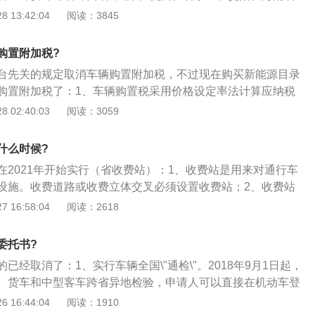
1次；5、拖拉机和其他机动车每年检验1次。营运机动车在规定
政策。而就在6月2日，深圳、广州发布消息，将在今明两年分
 13:42:04
阅读：3845
技术检验合格的，不再重复进行安全技术检验。验车日期为机
万个车牌指标。这意味着，限购城市的政策也开始松动了；2、此
份，并且可以提前三个月验车。举个例子：10月份注册的车
流传过一份将“放开限购”的征求意见稿，在这份意见稿里，要求
8月、9月、10月去车管所验车。
购置附加税?
019年车牌指标增加50%，2020年车牌指标增加100%，并取
台先关的规定取消车辆购置附加税，不过现在购买新能源目录
车限制。而深圳、广州的政策松动，似乎也在印证全面放开限
购置附加税了：1、车辆购置税采用价格设定率法计算应纳税
说说而已；3、更早的今年1月，发改委、交通运输部等10部委
应纳税额=计税价格×税率；2、消费者如果购买的是国产私家
 02:40:03
阅读：3059
“优化机动车限购管理措施”，以促进汽车消费。在笔者看来，
付的全价和超价费用为完税价格，不含增值税（税率17%）；
”二字，显然对之前的限购政策，一定程度上是持否定或者部分
专用发票的购置价格包含增值税，所以在征收车辆购置税金额
何谈“优化”；4、大家都能看出来，从去年开始，汽车行业开始
什么时候?
7%的增值税。
出面打一针强心剂，刺激一下内需，拉动一下经济。在年初的
在2021年开始实行（省收费站）：1、收费站是用来对通行车
，放开新车限购，就是祭出的第二招。
设施。收费道路或收费立体交叉必须设置收费站；2、收费站
两种：一种是直接设在主线上，也称为路障式，多用于主线收
 16:58:04
阅读：2618
处；3、另一种是设在立体交叉所道或连接线上，一般用于主
工通式立体交叉，以控制被交道路上的车辆进、出主线的收
委托书?
已经取消了：1、实行车辆全国\"通检\"。2018年9月1日起，
、货车和中型客车跨省异地检验，申请人可以直接在机动车登
检验，申领检验合格标志，无需办理委托检验手续。大家再也
 16:44:04
阅读：1910