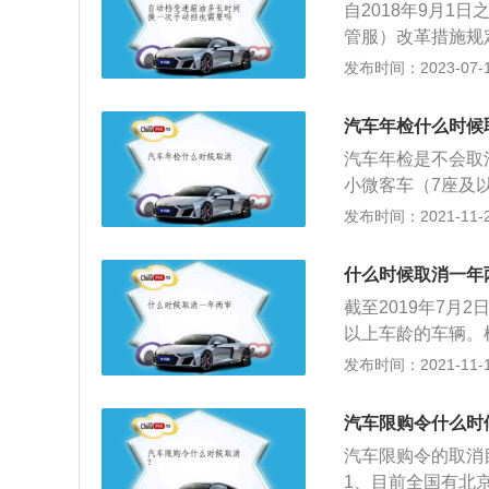
自2018年9月1
管服）改革措施规
直接在机动车登记
发布时间：2023-07-17
验手续。以下是有关
在9月1日全国推行
汽车年检什么时候
助快办”等8项简捷
汽车年检是不会取
施有：申请材料四
小微客车（7座及
助快办、交管服务
而登记注册的非运
发布时间：2021-11-25
网上处理、社会服
的意义所在。年检
通事故快处快赔、
成交通事故。另外
籍、便利驾驶证省
什么时候取消一年
废时间车主却迟迟
中事后监管、加强
截至2019年7
检制度，这类车上
以上车龄的车辆。
然现在大部分人都
定：机动车应当从
发布时间：2021-11-10
根据车辆情况提示
载客汽车5年以内
型、中型非营运载客
汽车限购令什么时
次；3、小型、微
汽车限购令的取消
验1次；超过15年
1、目前全国有北