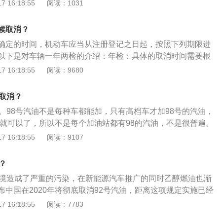
油在大部分城市被95号汽油取代。98号汽油不是每种车都能加，
 16:18:55
阅读：1031
，研究提高汽柴油燃烧效率等新方法，缓解日益严重的能源缺
重要。
8号的汽油，一般的车加95、92就可以了，所以不是每个加油站
油则是这种历史背景下的产物，车主朋友们无需因为此而产生
不是很普遍。因为98号易挥发，损耗大，难存储，且价格高需求
车用乙醇汽油本质仍然是汽油，而且标号方式也是与目前我们
候取消？
高。98号汽油，就是其辛烷值与98%的异辛烷和2%的正庚烷
油一致，均是按照汽油“辛烷值”分成不同的牌号，区别是车用
确定的时间，机动车应当从注册登记之日起，按照下列期限进
。在引擎压缩比高者应采用高辛烷值汽油，若压缩比高而用低
在汽油标号前加注字母E，标志为“E92乙醇汽油92号”、“E95
以下是对车辆一年两检的介绍：年检：具体的取消时间需要根
起不正常燃烧，造成震爆、耗油及行驶无力等现象。相比其他
等。可见，92号汽油并未被取代，只是添加了部分乙醇以及添加
定，机动车应当从注册登记之日起，按照规定期限进行安全技
 16:18:55
阅读：9680
#汽油抗爆性强、燃烧值高，可以提供更强大的动力。
：营运机动车在规定检验期限内经安全技术检验合格，不再重
验。车辆年检可以及时消除车辆安全隐患，督促加强汽车的维
要取消？
事故的发生。
油。98号汽油不是每种车都能加，只有高档车才加98号的汽油，
92就可以了，所以不是每个加油站都有98的汽油，不是很普遍。
烷值与98%的异辛烷和2%的正庚烷混合物相等的汽油。98号
 16:18:55
阅读：9107
高两低”，即抗爆性和动力性更高，而汽油中的有害物质和尾气
压缩比高者应采用高辛烷值汽油，若压缩比高而用低辛烷值汽
？
燃烧，造成震爆、耗油及行驶无力等现象。相比其他标号的汽
环境造成了严重的污染，在新能源汽车推广的同时乙醇燃油也渐
爆性强、燃烧值高，可以提供更强大的动力。但也由于其标号
布中国在2020年将彻底取消92号汽油，距离这项规定实施已经
豪车所用而被称为“贵族汽油”。标准：国家对车用汽油有严格
制的乙醇汽油将会代替92号汽油。关于92号汽油的更多介绍如
 16:18:55
阅读：7783
汽油有一定的辛烷值（俗称汽油标号），同时对汽油各种化学
92号燃油是辛烷值为92的汽油，这种汽油非常适合中档车型使
格的规定。如果烯烃的含量过高，汽油不能完全燃烧，从而产