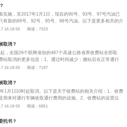
压缩比较低的发动机。2、介绍二：车辆的燃油标准是根据国
聚积在进气歧管及气门导管部位。在选用汽油标号时，还要考
？
疫总局以及国家标准化管理委员会所发布的规定执行。
、海拔高度、大气压力等因素。经常处于大负荷、大扭矩、低
实施，至2017年1月1日，现在的90号、93号、97号汽油已
汽油机（如拖挂运行的汽车），容易产生爆震，应选用较高辛
有新的89号、92号、95号、98号汽油。以下是更多相关的介
在正常使用条件下的汽车相比）；高原地区由于大气压力小，
的原因：实行新的排放标准，主要是出于对环境的保护。而实
 16:18:55
阅读：7323
工作时爆震倾向减小，可适当降低汽油的标号。经验表明，海
对于汽车的尾气排放要求，自然会更加的严，升级油品质量，
汽油辛烷值可降低约0.1个单位。注：使用电喷系统发动机的汽
加的环保。2、旧车新油磨合：油品升级后，旧车加新油可能
候取消？
8.0以上。进口车标明适合中国特点的车型，一般都是可以使用
。如果之前是加97号油，那么新的油品出来后，加新的95号
均为使用无铅汽油的汽车。一般来说，汽油标号越高，辛烷值
零时起，全国29个联网省份的487个高速公路省界收费站全部取
亮故障灯。
92号汽油富含92%的异辛烷，8%的正庚烷；而95号汽油富
费站取消的更多信息：1、通过时间减少：撤站后在正常通行
，5%的正庚烷。建议低标号的车辆错加高标号汽油不会有损伤，
通过省界的时间由原来的15秒减少为2秒，货车通过省界时间
 16:18:55
阅读：7197
改变燃油的燃点导致发动机出现滞燃现象。也就是发动机的做
少为3秒。2、货车通行收费更合理：随着全国高速公路省界收费
会降低，实际反馈的体验是动力变差；建议高标号的车辆使用
1日起，货车收费将按原有的计重收费改为按车轴数收费。3、
候取消？
发动机爆震。因为辛烷值低太多，汽油燃点降低后在压缩冲程
化收费公路制度改革取消高速公路省界收费站，是关系人民群
0年1月1日0时起取消。以下是关于收费站的相关介绍：1、收费
在压缩冲程中一旦在火花塞没有在点火之前爆燃，上升的冲程
工程，具有巨大的经济社会效益。取消高速公路省界收费站以
是用来对通行车辆收取通行费用的设施。2、收费站的设置位
阻力会导致发动机的运行非常不稳定，如果是无感爆震只是噪
一张网将有效提高综合交通运输体系运转效率，缓解拥堵、改
两种，一种是直接设在主线上,也称为路障式，多用于主线收费
 16:18:55
阅读：6851
的损伤并不明显；如是有明显爆震感则说明发动机的工况已经
验，助力节能减排，降本增效。
；另一种是设在立体交叉索道或连接线上，一般用于主线收费
响的不仅是行驶稳定性，而且会造成活塞和气缸的异常磨损，
立体交叉，以控制被交道路上的车辆进、出主线的收费。
委托书？