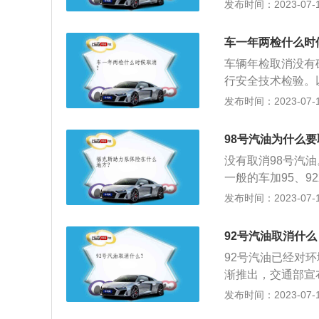
别，所以98号汽
发布时间：2023-07-17
机构也在不断努力
和刹车对于年检很
只有高档车才加9
口。而车用乙醇汽
都有98的汽油，
莫名的恐慌。3、
车一年两检什么时
量低，综合成本太
大家使用的无铅汽
车辆年检取消没有
混合物相等的汽油
乙醇汽油标志方法是
行安全技术检验。
辛烷值汽油，会引
乙醇汽油95号”
据国家相关规定制
发布时间：2023-07-17
标号的汽油，98
剂改善排放罢了。
术检验。检验合格
复进行安全技术检
98号汽油为什么
护保养，减少交通
没有取消98号汽
一般的车加95、
98号汽油就是其辛
发布时间：2023-07-17
汽油的优点是“两
污染更低。在引擎
92号汽油取消什么
油，会引起不正常
92号汽油已经对
油，98#汽油抗
渐推出，交通部宣
高、价格高，多为
不到一年半，新研
发布时间：2023-07-17
的标准。不仅要求
下：1、介绍一：
成分的含量都有严