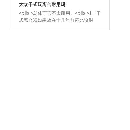
室，最后形成废气排出，就可以让三元
无法制作，需要将车辆送到修理厂或4s
造成烧机油。<&list>3、机油粘度。使用
大众干式双离合耐用吗
催化器得到清洗，排气管堵塞的情况就
店；<&list>2.车辆半轴套管防尘罩破
机油粘度过小的话，同样会有烧机油现
<&list>总体而言不太耐用。<&list>1、干
能够得到解决。
裂，破裂后会出现漏油现象，使半轴磨
象，机油粘度过小具有很好的流动性，
式离合器如果放在十几年前还比较耐
损严重，磨损的半轴容易损坏，产生异
容易窜入到气缸内，参与燃烧。<&list>
用，但是由于现在的汽车发动机动力输
响；<&list>3.稳定器的转向胶套和球头
4、机油量。机油量过多，机油压力过
出越来越高，使得干式离合器散热不足
老化，一般是使用时间过长造成的。解
大，会将部分机油压入气缸内，也会出
的缺陷也逐渐暴露出来。<&list>2、由于
决方法是更换新的质量好的转向橡胶套
现烧机油。<&list>5、机油滤清器堵塞：
干式双离合的工作环境暴露在空气中，
和球头。
会导致进气不畅，使进气压力下降，形
而离合器的散热也是通离合器罩上面的
成负压，使机油在负压的情况下吸入燃
几个小孔来进行散热。但是在行驶过程
烧室引起烧机油。<&list>6、正时齿轮或
中变速箱需要换挡，就不得不使得离合
链条磨损：正时齿轮或链条的磨损会引
器频繁工作。<&list>3、长时间的低速行
起气阀和曲轴的正时不同步。由于轮齿
驶以及过于频繁的启停，导致离合器的
或链条磨损产生的过量侧隙，使得发动
温度不断升高，而低速行驶时空气流动
机的调节无法实现：前一圈的正时和下
效率不高，无法将离合器中的热量有效
一圈可能就不一样。当气阀和活塞的运
的带走，导致离合器内部的温度不断升
动不同步时，会造成过大的机油消耗。
高，加速离合器的磨损。
解决方法：更换正时齿轮或链条。<&list
>7、内垫圈、进风口破裂：新的发动机
设计中，经常采用各种由金属和其他材