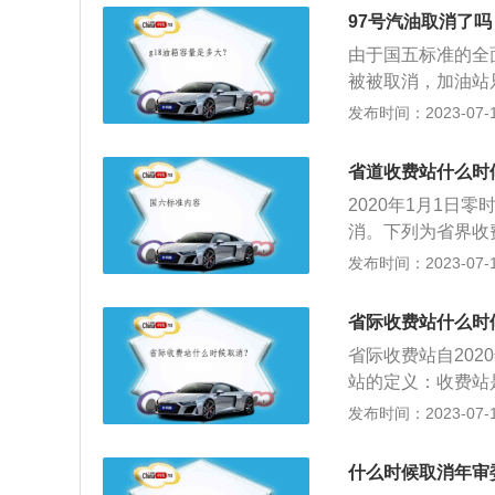
用，也就是搭载着
生一种胶状物质，
97号汽油取消了吗
家质量监督检验检
虑发动机使用条件
由于国五标准的全面
转速状况下使用的
被被取消，加油站只
烷值的汽油（指与
绍：1、升级油品
发布时间：2023-07-17
空气稀薄，汽油机
行新的排放标准，
拔每上升100m，
排放的尾气自然更
省道收费站什么时
车压缩比一般都在
存在一定的磨合期
有铅汽油，否则，
2020年1月1日
油，可能车子就会
越高，抗爆性越好。
消。下列为省界收
含95%的异辛烷
情况下，客车平均
发布时间：2023-07-17
但辛烷值的提高会
由原来的29秒减
功能力和热效率均
站全部撤销，1月
省际收费站什么时
低标号汽油会造成
经济社会效益：深
省际收费站自202
中会被提前点燃，
众切实利益的民生
站的定义：收费站
会出现阻力。这一
后，全国高速公路
置的分类：一般有
发布时间：2023-07-17
音加大，对发动机
善人民群众出行体
路段的起、终点处
非常严重，震动影
路段之间的工通式
严重还会拉缸。
什么时候取消年审