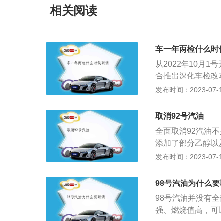
相关阅读
车一年两检什么时
从2022年10月
合推出深化车检改革
运小微型载客汽车，
发布时间：2023-07-17
年），并将原15
人民共和国道路交
取消92号汽油
按照下列期限进行
全面取消92汽油
过5年的，每6个
添加了部分乙醇以
以内每年检验1次
正庚烷8%的标准
发布时间：2023-07-17
每年检验1次。营
以简单理解为在原
进行安全技术检验
油可以是92号汽油
理，如果有违章是
98号汽油为什么要
目前部分地区的加
汽车的有效保险单
98号汽油并没有
么新鲜事物，而是
年审日了才去进行
强、燃烧值高，可
速发展，机动车保
购买补回。5、车