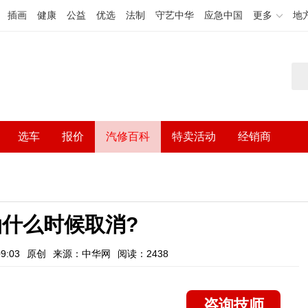
插画
健康
公益
优选
法制
守艺中华
应急中国
更多
地
选车
报价
汽修百科
特卖活动
经销商
油什么时候取消?
9:03
原创
来源：中华网
阅读：2438
咨询技师