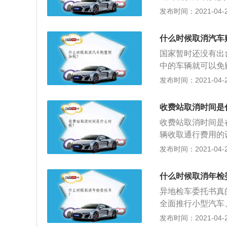
4年的，每年检验
等省市实行了限购
发布时间：2021-04-28
检验期限内经安全
别新增10万和8
动车注册登记的月
前的4月，网上曾
辆，可以在每年的
什么时候取消汽车
在已限购城市里，2
国家暂时还没有出
消对无车家庭的购
中的车辆就可以免
购，这事儿并不是
额，计算公式为：
发布时间：2021-04-28
联合发文，提出要
车，以向经销商支
既然提出了“优化
3、由于汽车销售
否定态度的，否则
收费站取消时间是
时，必须先扣除1
下滑到至今，国家
收费站取消时间是
汽车下乡政策之后
辆收取通行费用的
的设置位置一般有
发布时间：2021-04-27
费路段的起、终点
线收费路段之间的
什么时候取消年检
费。
异地检车委托书真的
全面推行小型汽车
记地以外省份直接
发布时间：2021-04-26