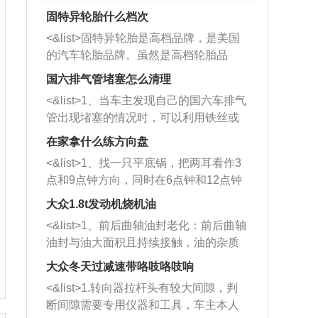
固特异轮胎什么档次
<&list>固特异轮胎是高档品牌，是美国
的汽车轮胎品牌。虽然是高档轮胎品
牌，但是中高低端的轮胎都有生产，这
国六排气管堵塞怎么清理
也是为了更好的开拓市场。
<&list>1、当车主发现自己的国六车排气
管出现堵塞的情况时，可以利用铁丝或
者是细棍，直接将杂物给取出来，如果
在家拿什么练方向盘
堵塞情况比较严重，也可以采取应急措
<&list>1、找一只平底锅，把两耳看作3
施。 <&list>2、直接利用木棍将所有的
点和9点钟方向，同时在6点钟和12点钟
杂物推到排气管里面的位置处，然后将
方向做一个标记。 <&list>2、双手握住
三元催化器拆解开，就可以将堵塞的东
大众1.8t发动机烧机油
平底锅两耳，然后往左打半圈、一圈、
西取出来。但如果是因为积碳过多引起
<&list>1、前后曲轴油封老化：前后曲轴
一圈半的练习，往右同样也要打相同的
的堵塞，就需要将三元催化器泡在草酸
油封与油大面积且持续接触，油的杂质
圈数。 <&list>3、最后强调要反复练
中进行清洗。 <&list>3、也可以利用清
和发动机内持续温度变化使其密封效果
习，这样就可以形成肌肉记忆，在真实
大众冬天过减速带咯吱咯吱响
洗剂对堵塞的情况得到解决，将清洗剂
逐渐减弱，导致渗油或漏油。<&list>2、
驾驶车辆时，不需要记忆也能打好方
放在燃油箱中，与燃油混合后，车辆启
<&list>1.转向器拉杆头有较大间隙，判
活塞间隙过大：积碳会使活塞环与缸体
向。
动时，就可以和汽油一起进入到燃烧
断间隙需要专用仪器和工具，车主本人
的间隙扩大，导致机油流入燃烧室中，