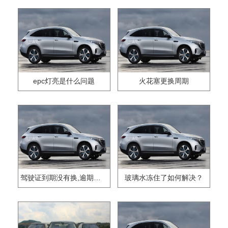
epc灯亮是什么问题
火花塞更换周期
驾驶证到期没有换,逾期怎么办??
玻璃水冻住了如何解决？