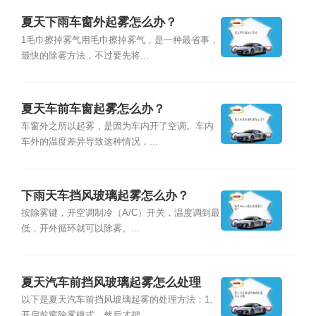
夏天下雨车窗外起雾怎么办？
1毛巾擦掉雾气用毛巾擦掉雾气，是一种最省事，
最快的除雾方法，不过要先将...
夏天车前车窗起雾怎么办？
车窗外之所以起雾，是因为车内开了空调。车内
车外的温度差异导致这种情况，...
下雨天车挡风玻璃起雾怎么办？
按除雾键，开空调制冷（A/C）开关，温度调到最
低，开外循环就可以除雾。...
夏天汽车前挡风玻璃起雾怎么处理
以下是夏天汽车前挡风玻璃起雾的处理方法：1、
开启前窗除雾模式，然后才把...