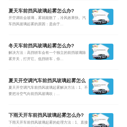
夏天车前挡风玻璃起雾怎么办?
开空调吹会玻璃，雾就能散了，冷风效果快。汽
车挡风玻璃起雾的原因：是由于...
冬天车前挡风玻璃起雾怎么办?
解决方法：高挡轿车会有一个独立的前挡玻璃除
雾开关，打开它。低挡轿车，你...
夏天开空调汽车前挡风玻璃起雾怎么
办?
夏天开空调汽车前挡风玻璃起雾解决方法：1、不
要把冷空气向前挡风玻璃吹；...
下雨天开车前挡风玻璃起雾怎么办?
下雨天开车前挡风玻璃起雾的处理方法：1、直接