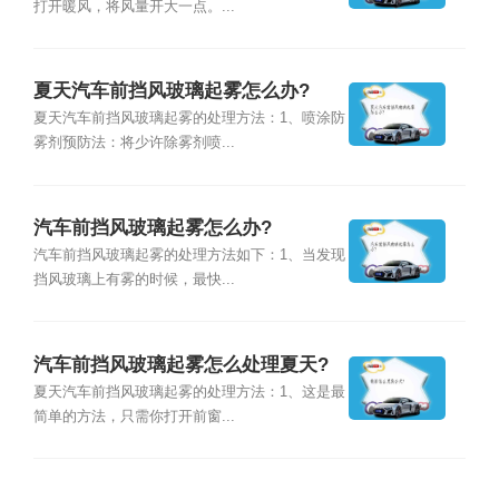
打开暖风，将风量开大一点。...
夏天汽车前挡风玻璃起雾怎么办?
夏天汽车前挡风玻璃起雾的处理方法：1、喷涂防
雾剂预防法：将少许除雾剂喷...
汽车前挡风玻璃起雾怎么办?
汽车前挡风玻璃起雾的处理方法如下：1、当发现
挡风玻璃上有雾的时候，最快...
汽车前挡风玻璃起雾怎么处理夏天?
夏天汽车前挡风玻璃起雾的处理方法：1、这是最
简单的方法，只需你打开前窗...