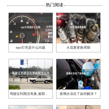
热门阅读
epc灯亮是什么问题
火花塞更换周期
驾驶证到期没有换,逾期怎么办??
玻璃水冻住了如何解决？