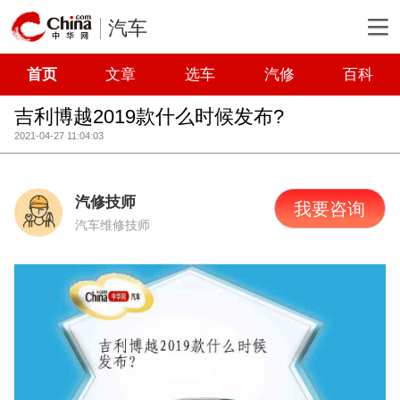
汽车
首页
文章
选车
汽修
百科
吉利博越2019款什么时候发布?
2021-04-27 11:04:03
汽修技师
我要咨询
汽车维修技师