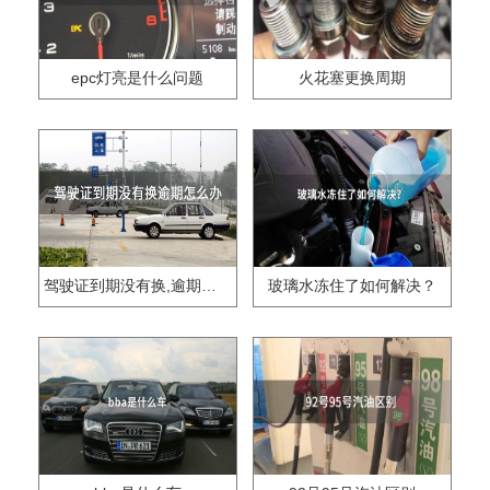
epc灯亮是什么问题
火花塞更换周期
驾驶证到期没有换,逾期怎么办??
玻璃水冻住了如何解决？