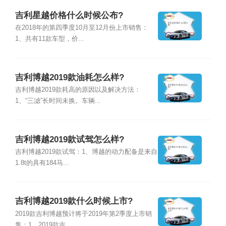
吉利星越价格什么时候公布?
在2018年的第四季度10月至12月份上市销售：
1、共有11款车型，价...
吉利博越2019款油耗怎么样?
吉利博越2019款耗高的原因以及解决方法：
1、“三滤”长时间未换。车辆...
吉利博越2019款试驾怎么样?
吉利博越2019款试驾：1、博越的动力配备是来自
1.8t的具有184马...
吉利博越2019款什么时候上市?
2019款吉利博越预计将于2019年第2季度上市销
售：1、2019款吉...