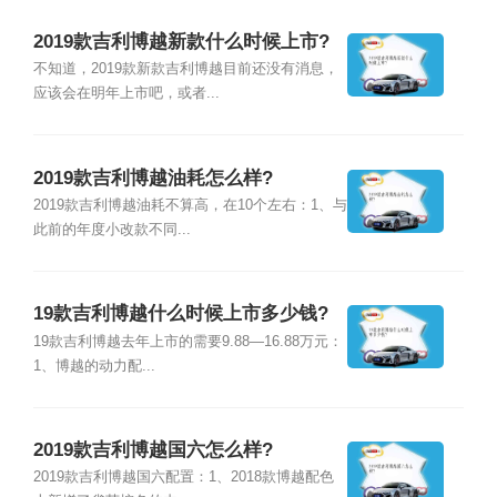
2019款吉利博越新款什么时候上市?
不知道，2019款新款吉利博越目前还没有消息，
应该会在明年上市吧，或者...
2019款吉利博越油耗怎么样?
2019款吉利博越油耗不算高，在10个左右：1、与
此前的年度小改款不同...
19款吉利博越什么时候上市多少钱?
19款吉利博越去年上市的需要9.88—16.88万元：
1、博越的动力配...
2019款吉利博越国六怎么样?
2019款吉利博越国六配置：1、2018款博越配色