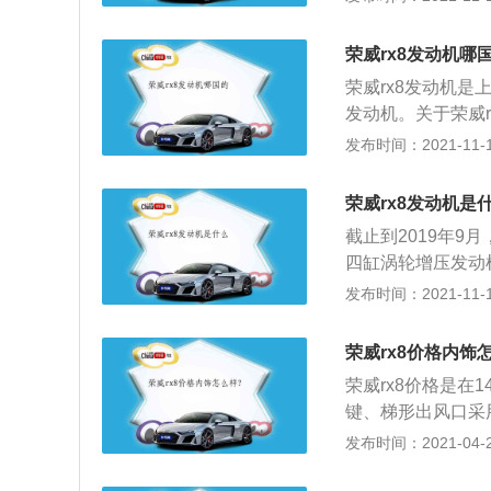
RX8的发动机舱
滤清器堵塞，机油
放下来；当发动机
仍把脏物带回润滑
荣威rx8发动机哪
快速度将发动机舱
发动机在运转过程
荣威rx8发动机是
检查发动机舱盖是
经过活塞环与缸壁
发动机。关于荣威r
起，形成油泥。量
上市，车身尺寸为49
发布时间：2021-11-10
成发动机润滑困难
机，最大马力为22
和水垢，不但能保
x8在驱动形式上
荣威rx8发动机是
售价方面荣威rx8起
截止到2019年9
较方正，看起来很
四缸涡轮增压发动机
包有镀铬饰条，整
大扭矩为360N·m
发布时间：2021-11-10
少，操作功能都集
集团生产的一款中大
使用，增添了车内
售价区间为16.38
荣威rx8价格内饰
30*1840mm
荣威rx8价格是在1
大马力为224匹，
键、梯形出风口采
x8全系采用6挡
十足，屏幕略微偏
发布时间：2021-04-27
8的综合油耗为9.
方向盘可以实现6
在悬架方面，荣威
开式中央扶手、银