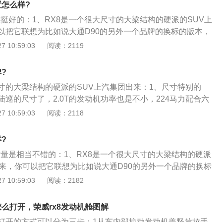
置怎么样?
材质源于欧洲顶级小公牛皮。在细节上，新车首次应用了菱格纹
置挺好的：1、RX8是一个很大尺寸的大梁结构的硬派的SUV上
缝交错在真皮肌理上。
以把它联想为比如说大通D90的另外一个品牌的换标的版本，
个技术平台；2、尺寸特别的大，已经有类似于陆巡的尺寸
 10:59:03
阅读：2119
机功率也是不小，224马力配合六速的AT，车型特别多分两驱四
然选择了这种偏硬派SUV的话你就不要买两驱了，买两驱就和
?
了，买两驱你可以买一个城市SUV，它的空间利用率更好更灵
尺寸的大梁结构的硬派的SUV上汽集团出来：1、尺寸特别的
然买了这么大硬盘结构的SUV所以你还是要选择四驱，四驱的
巡的尺寸了，2.0T的发动机功率也是不小，224马力配合六
，我们推荐的是次低配，次低配它配置其实也已经挺高了，它
别多分两驱四驱。这个级别你既然选择了这种偏硬派SUV的话你
 10:59:03
阅读：2118
卖20.88万。所以你看整个RX8的价格区间是从16万多到25
买两驱就和这个有点背道而驰了，买两驱你可以买一个城市SU
的中国品牌的大SUV的价格区间，其实价格没有太大的优势；
利用率更好更灵活也更轻。既然买了这么大硬盘结构的SUV所以
低配我看比最低配其实只多了1万块钱，但是选多了很多东西，
?
，四驱的一共有四款的车型，我们推荐的是次低配，次低配它
动、真皮的座椅、中间的屏幕、带有GPS导航、车联网定位等
质量是相当不错的：1、RX8是一个很大尺寸的大梁结构的硬派
了，它叫智联网四驱旗舰版卖20.88万；3、所以你看整个RX
头这是比较必要的一个配置。
出来，你可以把它联想为比如说大通D90的另外一个品牌的换标
6万多到25万多，是比较主流的中国品牌的大SUV的价格区
是共享整个技术平台；2、尺寸特别的大，已经有类似于陆巡
 10:59:03
阅读：2182
太大的优势。你买四驱的次低配我看比最低配其实只多了1万
的发动机功率也是不小，224马力配合六速的AT，车型特别多分
很多东西，比如说有远程的启动、真皮的座椅、中间的屏幕、
别你既然选择了这种偏硬派SUV的话你就不要买两驱了，买两
车联网定位等等，然后全景摄像头这是比较必要的一个配置。
怎么打开，荣威rx8发动机舱图解
道而驰了，买两驱你可以买一个城市SUV，它的空间利用率更
舱打开的方式可以分为三步：1从车内部拉动发动机盖释放拉手