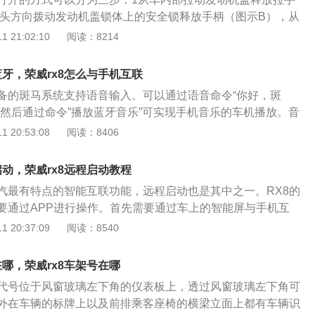
3、既然买了这么大硬盘结构的SUV所以你还是要选择四驱，
箭头方向拨动发动机盖锁体上的安全锁释放手柄（图示B），从
的车型，我们推荐的是次低配，次低配它配置其实也已经挺高
全锁。3抬起发动机盖。 荣威RX8发动机盖未被完全所致时，
 21:02:10
阅读：8214
旗舰版卖20.88万。所以你看整个RX8的价格区间是从16万
会显示在综合信息显示屏上。若在车辆行驶时发现发动机盖未
比较主流的中国品牌的大SUV的价格区间，其实价格没有太大的
会伴有警告声。 荣威RX8关闭发动机盖时，双手扶住发动机
驱的次低配我看比最低配其实只多了1万块钱，但是选多了很多
蓝牙，荣威rx8怎么与手机互联
当发动机盖降至离它的锁止位置大约20-30厘米处时，施加一
程的启动、真皮的座椅、中间的屏幕、带有GPS导航、车联网
配备的斑马系统支持语音输入。可以通过语音命令“你好，斑
有一定加速度从而关闭发动机盖。 荣威RX8每次关闭发动机盖
景摄像头这是比较必要的一个配置。
，然后通过命令”播放蓝牙音乐”可实现手机音乐的车机播放。音
否已经完全嵌入，即查看发动机盖同车身零件是否平齐，用力
功能方向盘上的按钮实现。 荣威RX8连接蓝牙的方式为：打开
 20:53:08
阅读：8406
时，小心夹手。
搜索播放器蓝牙，当手机和播放器蓝牙配对成功后，屏幕会显
接。果播放机蓝牙功能打开而没有连接手机，将会自动搜索最
启动，荣威rx8远程启动教程
机并连接。显示屏中出现[]说明蓝牙已连接。蓝牙音乐按SRC
上汽最有特点的智能互联功能，远程启动也是其中之一。RX8的
音乐播放模式，在播放蓝牙音乐的时候，可以进行快进，快
要通过APP进行操作。首先需要通过车上的智能屏与手机互
机与重复播放模式的功能（部分手机不支持此功能），其操作
启动；此外手机还需下载斑马智行APP，通过APP实现控制车
 20:37:09
阅读：8540
。 蓝牙电话在手机已经连接的情况下，如果有电话呼入，此时会
X8远程启动还需要车子停在有信号的地方，在需要开车之前的十
显示来电号码，按[小电话]就能进行蓝牙通话。长按[小电话]
手机上的斑马智行APP与荣威RX8连接，连接成功后，可以通
在通话中，短按[小电话]键可以在私人通话与免提功能中转换。
在哪，荣威rx8车架号在哪
远程控制里面，选择打开空调，车子此时便会启动空调。 荣威R
按[MENU]键显示蓝牙配对码。说明：此功能仅针对需要输入配
别代号位于风窗玻璃左下角的仪表板上，透过风窗玻璃左下角可
汽车”的名头，全依赖于斑马系统以及马云的大数据资源。它所提
牙连接
外在车辆的标牌上以及前排乘客座椅的横梁立面上都有车辆识
是偏向实用性与未来科技的功能。上手以后就像在操纵这一台