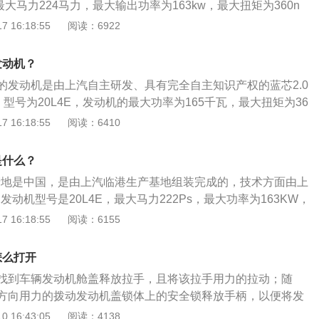
最大马力224马力，最大输出功率为163kw，最大扭矩为360n
发动机日常可使用以下方法进行保养： 使用适当质量等级的润滑
 16:18:55
阅读：6922
应根据进排气系统的附加装置和使用条件选用SD--SF级汽油机
要根据机械负荷选用CB--CD级柴油机油，选用标准以不低于
发动机？
为准； 定期更换机油及滤芯。任何质量等级的润滑油在使用过
载的发动机是由上汽自主研发、具有完全自主知识产权的蓝芯2.0
变化。到一定里程之后，性能恶化，会给发动机带来种种问
型号为20L4E，发动机的最大功率为165千瓦，最大扭矩为36
的发生，应结合使用条件定期换油，并使油量适中； 机油从滤
信的6AT变速箱。以下是关于这款发动机的更多介绍：1.这款发
 16:18:55
阅读：6410
把油中的固体颗粒和粘稠物积存在滤清器中。如滤清器堵塞，
点是使用了中置缸内直喷，即燃油喷嘴置于进气门和排气门之
时，会胀破滤芯或打开安全阀，从旁通阀通过，仍把脏物带回
置缸内直喷，中置直喷燃油雾化更好，油气混合更充分，能有
动机磨损，内部的污染加剧； 定期清洗曲轴箱。发动机在运转
是什么？
象，提高燃烧效率。2.这台发动机具有较高的集成化，比如凸
的高压未燃烧气体、酸、水分、硫和氮的氧化物经过活塞环与
机产地是中国，是由上汽临港生产基地组装完成的，技术方面由上
轮轴轴承盖，缸盖集成了曲轴箱通风系统，前盖集成了发动机
入曲轴箱中，与零件磨损产生的金属粉末混在一起，形成油
发动机型号是20L4E，最大马力222Ps，最大功率为163KW，
机滤和机油冷却器都集合成了一个模块。
悬浮，量大时从油中析出，堵塞滤清器和油孔，造成发动机润
m。荣威rx8的发动机日常可使用以下方法进行保养：使用适当
 16:18:55
阅读：6155
。； 定期使用水箱清洗剂清洗水箱。除去其中的锈迹和水垢，
。对汽油发动机应根据进排气系统的附加装置和使用条件选用
正常工作，而且延长水箱和发动机的整体寿命。
机油；柴油发动机则要根据机械负荷选用CB--CD级柴油机油，选
怎么打开
产厂家规定要求为准；定期更换机油及滤芯。任何质量等级的
找到车辆发动机舱盖释放拉手，且将该拉手用力的拉动；随
中油质都会发生变化。到一定里程之后，性能恶化，会给发动
方向用力的拨动发动机盖锁体上的安全锁释放手柄，以便将发
为了避免故障的发生，应结合使用条件定期换油，并使油量适
进行释放；最后，只需将发动机舱盖抬起来即可。在关闭荣威
 16:43:05
阅读：4138
的细孔通过时把油中的固体颗粒和粘稠物积存在滤清器中。如