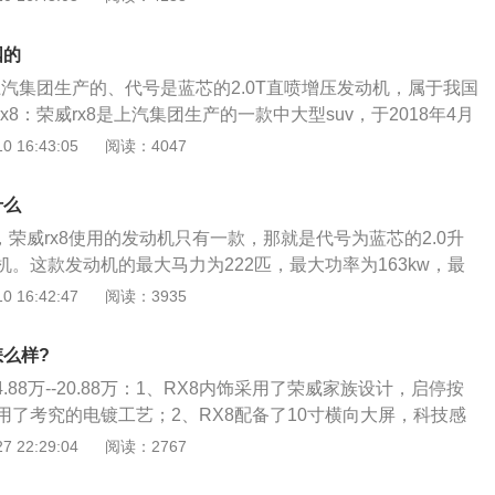
盖的时候，首选需要使用双手将发动机盖扶住，并且缓慢的将其
不能通过滤芯时，会胀破滤芯或打开安全阀，从旁通阀通过，
舱盖距离锁止位置大约20-30厘米的时候，稍微用力且需要加
部位，促使发动机磨损，内部的污染加剧；定期清洗曲轴箱。
国的
盖按下去，确保它和锁扣紧紧的合上；操作完成之后一定要再
中，燃烧室内的高压未燃烧气体、酸、水份、硫和氮的氧化物
上汽集团生产的、代号是蓝芯的2.0T直喷增压发动机，属于我国
否完全被锁住，以免在行驶过程当中发生翘起的现象。
之间的间隙进入曲轴箱中，与零件磨损产生的金属粉末混在一
x8：荣威rx8是上汽集团生产的一款中大型suv，于2018年4月
少时在油中悬浮，量大时从油中析出，堵塞滤清器和油孔，造
23*1930*1840mm，采用了一款2.0升的四缸涡轮增压发动
 16:43:05
阅读：4047
，引起磨损；定期使用水箱清洗剂清洗水箱。除去其中的锈迹
4匹，最大功率为165kw，最大扭矩为360N·m。目前在售荣威r
证发动机正常工作，而且延长水箱和发动机的整体寿命。
分为后驱和四驱，全系采用6挡手自一体变速箱，共计9款车型。
什么
售价为16.38万元，最高达24.68万元。外形方面：荣威rx8比
月，荣威rx8使用的发动机只有一款，那就是代号为蓝芯的2.0升
硬朗，符合一辆“硬汉”suv的标准。中网与车灯融为一体，外侧
。这款发动机的最大马力为222匹，最大功率为163kw，最
体感很强。内饰方面：荣威rx8的设计十分简约，实体按键比较
，工信部综合油耗为9.2L/100km。关于荣威rx8：荣威rx8是上汽
 16:42:47
阅读：3935
中在了中控的大尺寸屏幕上。而大面积软性材料和木纹装饰的
型suv，于2018年4月上市。目前在售的荣威rx8为2019款，
的豪华感。
万元-24.68万元。在车身尺寸方面，荣威rx8的长宽高为4923*19
怎么样?
。在动力方面，荣威rx8采用了一款2.0升的四缸涡轮增压发动机，最
4.88万--20.88万：1、RX8内饰采用了荣威家族设计，启停按
最大功率为165kw，最大扭矩为360N·m。在变速箱方面，荣威r
用了考究的电镀工艺；2、RX8配备了10寸横向大屏，科技感
手自一体变速箱。在油耗方面，根据工信部综合油耗所示，荣威rx
向主驾驶位，信息一目了然的同时提升了行车安全性，多功能
 22:29:04
阅读：2767
2L/100km。在驱动形式方面，荣威rx8有前驱和四驱可以选择。
向调节；3、一体式中央面板借鉴了电子科技产品的简约风有对
rx8的前悬架为双叉臂式独立悬架，后悬架为五连杆式独立悬
色的电镀涟漪旋钮、启停按键、梯形出风口；4、座椅采用NA