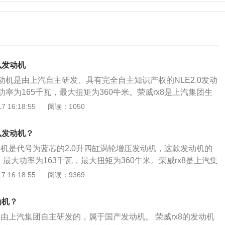
么发动机
动机是由上汽自主研发、具有完全自主知识产权的NLE2.0发动
率为165千瓦，最大扭矩为360牛米。荣威rx8是上汽集团生
v，目前在售的荣威rx8为2019款。在车身尺寸方面，荣威rx8
 16:18:55
阅读：1050
23毫米、1930毫米、1840毫米。在变速箱方面，荣威rx8全系
变速箱。在油耗方面，根据工信部综合油耗所示，荣威rx8的综
么发动机？
米耗油九点二升。在悬架方面，荣威rx8的前悬架为双叉臂式独
动机是代号为蓝芯的2.0升四缸涡轮增压发动机，这款发动机的
五连杆式独立悬架。
，最大功率为163千瓦，最大扭矩为360牛米。荣威rx8是上汽集
suv，目前在售的荣威rx8为2019款。在车身尺寸方面，荣威r
 16:18:55
阅读：9369
923毫米、1930毫米、1840毫米。在变速箱方面，荣威rx8全
体变速箱。在油耗方面，根据工信部综合油耗所示，荣威rx8的
动机？
千米耗油九点二升。在悬架方面，荣威rx8的前悬架为双叉臂式
是由上汽集团自主研发的，属于国产发动机。 荣威rx8的发动机
为五连杆式独立悬架。