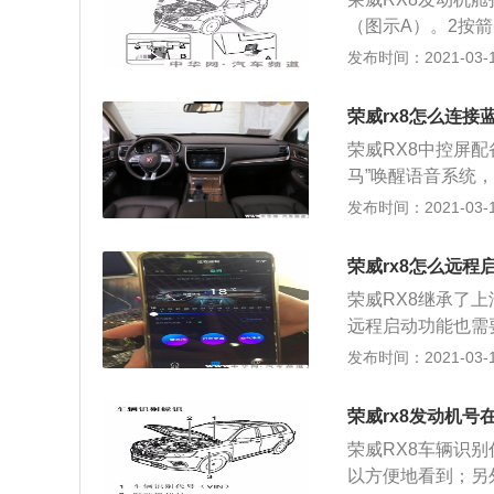
好更灵活也更轻；
（图示A）。2按
四驱的一共有四款
而释放发动机盖安
发布时间：2021-03-11
了，它叫智联网四驱
相应的报警图标将
多到25万多，是
被完全锁止，则还
优势；4、你买四
荣威rx8怎么连接
盖，并将其放低。
东西，比如说有远
荣威RX8中控屏
定向下的力，使其
定位等等，然后全
马”唤醒语音系统
后均要检查锁闩是
乐切换可以通过多
发布时间：2021-03-11
向下关闭发动机盖
手机的蓝牙功能，
示当前手机已经连
荣威rx8怎么远程
近一次连接过的手
荣威RX8继承了
键可以切换到蓝牙
远程启动功能也需
退，上下选曲，随
联，才可实现远程
发布时间：2021-03-11
方法与USB一致
辆启动。 荣威R
暂停当前播放状态，
五分钟，可以通过
可以。结束通话。
荣威rx8发动机号
过APP上的功能
在蓝牙配对界面短
荣威RX8车辆识
X8挂着“互联网
对码的手机进行蓝
以方便地看到；另
供的这些服务，都