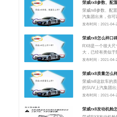
架。
荣威rx8参数、配
PPA真皮包裹，
荣威rx8参数、配
绗缝工艺，立体绗
汽集团出来，你可
它们可能是共享整
发布时间：2021-04-27
了，2.0T的发动
驱。这个级别你既
荣威rx8怎么样口碑
这个有点背道而驰
RX8是一个很大
活也更轻；3、既
大，已经有类似于陆
一共有四款的车型
速的AT，车型特
发布时间：2021-04-27
叫智联网四驱旗舰版
就不要买两驱了，
万多，是比较主流
V；2、它的空间
4、你买四驱的次
荣威rx8质量怎么样
你还是要选择四驱
比如说有远程的启
荣威rx8这款车的
配置其实也已经挺高
等，然后全景摄像
的SUV上汽集团
8的价格区间是从1
的版本，它们可能
发布时间：2021-04-27
间，其实价格没有
的尺寸了，2.0T
块钱，但是选多了
两驱四驱。这个级
带有GPS导航、
荣威rx8发动机舱
驱就和这个有点背
荣威RX8发动机