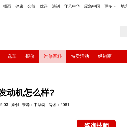
插画
健康
公益
优选
法制
守艺中华
应急中国
更多
地
选车
报价
汽修百科
特卖活动
经销商
8发动机怎么样?
9:03
原创
来源：中华网
阅读：2081
咨询技师