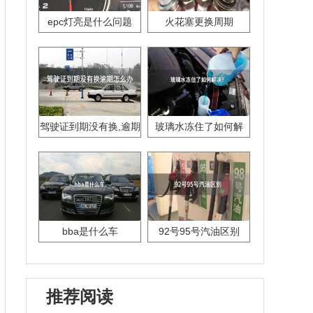
epc灯亮是什么问题
火花塞更换周期
驾驶证到期没有换,逾期
玻璃水冻住了如何解
怎么办??
决？
bba是什么车
92号95号汽油区别
推荐阅读