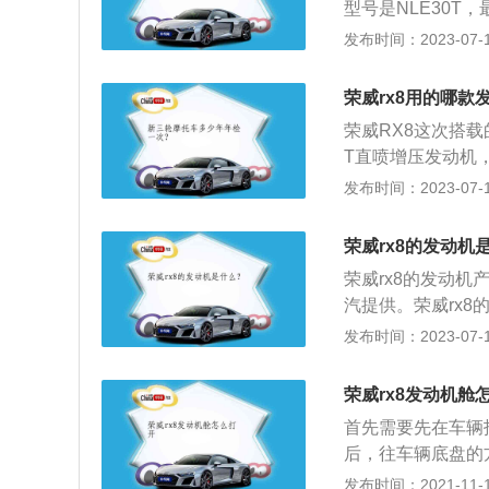
型号是NLE30T，
m。荣威rx8的
发布时间：2023-07-17
油。对汽油发动机
油；柴油发动机则
荣威rx8用的哪款
生产厂家规定要求
荣威RX8这次搭
程中油质都会发生
T直喷增压发动机，
题。为了避免故障
0牛米，配备是爱
发布时间：2023-07-17
清器的细孔通过时
动机最大的技术特
机油不能通过滤芯
间。相比常见的侧
润滑部位，促使发
荣威rx8的发动机
效减少燃油湿壁现
过程中，燃烧室内
荣威rx8的发动
轮轴支架集成了凸
缸壁之间的间隙进
汽提供。荣威rx8的
支架，就连水泵、
泥。量少时在油中
峰值扭矩是360N
发布时间：2023-07-17
滑困难，引起磨损
质量等级的润滑油
不但能保证发动机
SD--SF级汽油
荣威rx8发动机舱
用标准以不低于生
首先需要先在车辆
润滑油在使用过程
后，往车辆底盘的
机带来种种问题。
动机舱盖的安全锁
发布时间：2021-11-10
中；机油从滤清器