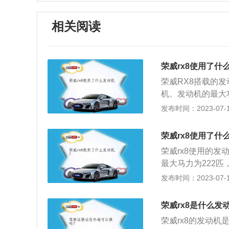
相关阅读
荣威rx8使用了什
荣威RX8搭载的发
机。发动机的最大功
产的一款中大型su
发布时间：2023-07-17
的长宽高分别为49
采用6挡手自一体
荣威rx8使用了什
合油耗为每一百千
荣威rx8使用的发
立悬架，后悬架为
最大马力为222匹
团生产的一款中大型
发布时间：2023-07-17
x8的长宽高分别为4
系采用6挡手自一
荣威rx8是什么发
综合油耗为每一百
荣威rx8的发动机
独立悬架，后悬架