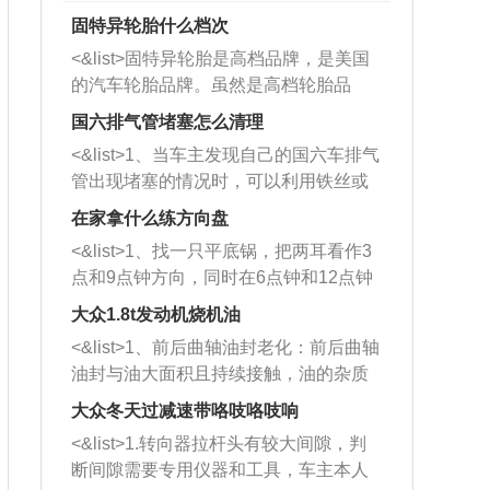
固特异轮胎什么档次
<&list>固特异轮胎是高档品牌，是美国
的汽车轮胎品牌。虽然是高档轮胎品
牌，但是中高低端的轮胎都有生产，这
国六排气管堵塞怎么清理
也是为了更好的开拓市场。
<&list>1、当车主发现自己的国六车排气
管出现堵塞的情况时，可以利用铁丝或
者是细棍，直接将杂物给取出来，如果
在家拿什么练方向盘
堵塞情况比较严重，也可以采取应急措
<&list>1、找一只平底锅，把两耳看作3
施。 <&list>2、直接利用木棍将所有的
点和9点钟方向，同时在6点钟和12点钟
杂物推到排气管里面的位置处，然后将
方向做一个标记。 <&list>2、双手握住
三元催化器拆解开，就可以将堵塞的东
大众1.8t发动机烧机油
平底锅两耳，然后往左打半圈、一圈、
西取出来。但如果是因为积碳过多引起
<&list>1、前后曲轴油封老化：前后曲轴
一圈半的练习，往右同样也要打相同的
的堵塞，就需要将三元催化器泡在草酸
油封与油大面积且持续接触，油的杂质
圈数。 <&list>3、最后强调要反复练
中进行清洗。 <&list>3、也可以利用清
和发动机内持续温度变化使其密封效果
习，这样就可以形成肌肉记忆，在真实
大众冬天过减速带咯吱咯吱响
洗剂对堵塞的情况得到解决，将清洗剂
逐渐减弱，导致渗油或漏油。<&list>2、
驾驶车辆时，不需要记忆也能打好方
放在燃油箱中，与燃油混合后，车辆启
<&list>1.转向器拉杆头有较大间隙，判
活塞间隙过大：积碳会使活塞环与缸体
向。
动时，就可以和汽油一起进入到燃烧
断间隙需要专用仪器和工具，车主本人
的间隙扩大，导致机油流入燃烧室中，