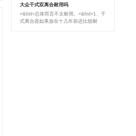
室，最后形成废气排出，就可以让三元
无法制作，需要将车辆送到修理厂或4s
造成烧机油。<&list>3、机油粘度。使用
大众干式双离合耐用吗
催化器得到清洗，排气管堵塞的情况就
店；<&list>2.车辆半轴套管防尘罩破
机油粘度过小的话，同样会有烧机油现
<&list>总体而言不太耐用。<&list>1、干
能够得到解决。
裂，破裂后会出现漏油现象，使半轴磨
象，机油粘度过小具有很好的流动性，
式离合器如果放在十几年前还比较耐
损严重，磨损的半轴容易损坏，产生异
容易窜入到气缸内，参与燃烧。<&list>
用，但是由于现在的汽车发动机动力输
响；<&list>3.稳定器的转向胶套和球头
4、机油量。机油量过多，机油压力过
出越来越高，使得干式离合器散热不足
老化，一般是使用时间过长造成的。解
大，会将部分机油压入气缸内，也会出
的缺陷也逐渐暴露出来。<&list>2、由于
决方法是更换新的质量好的转向橡胶套
现烧机油。<&list>5、机油滤清器堵塞：
干式双离合的工作环境暴露在空气中，
和球头。
会导致进气不畅，使进气压力下降，形
而离合器的散热也是通离合器罩上面的
成负压，使机油在负压的情况下吸入燃
几个小孔来进行散热。但是在行驶过程
烧室引起烧机油。<&list>6、正时齿轮或
中变速箱需要换挡，就不得不使得离合
链条磨损：正时齿轮或链条的磨损会引
器频繁工作。<&list>3、长时间的低速行
起气阀和曲轴的正时不同步。由于轮齿
驶以及过于频繁的启停，导致离合器的
或链条磨损产生的过量侧隙，使得发动
温度不断升高，而低速行驶时空气流动
机的调节无法实现：前一圈的正时和下
效率不高，无法将离合器中的热量有效
一圈可能就不一样。当气阀和活塞的运
的带走，导致离合器内部的温度不断升
动不同步时，会造成过大的机油消耗。
高，加速离合器的磨损。
解决方法：更换正时齿轮或链条。<&list
>7、内垫圈、进风口破裂：新的发动机
设计中，经常采用各种由金属和其他材