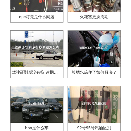
epc灯亮是什么问题
火花塞更换周期
驾驶证到期没有换,逾期怎么办??
玻璃水冻住了如何解决？
bba是什么车
92号95号汽油区别