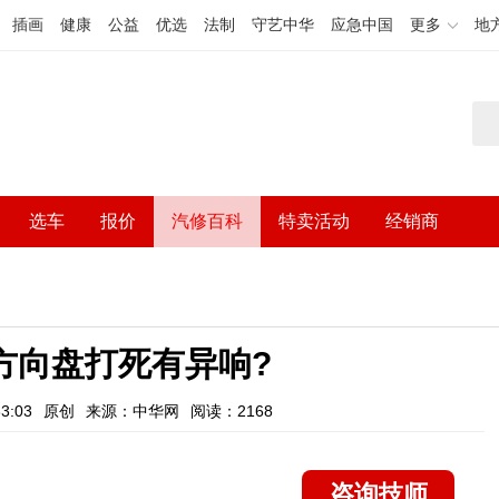
插画
健康
公益
优选
法制
守艺中华
应急中国
更多
地
选车
报价
汽修百科
特卖活动
经销商
方向盘打死有异响?
3:03
原创
来源：中华网
阅读：2168
咨询技师