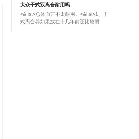
室，最后形成废气排出，就可以让三元
无法制作，需要将车辆送到修理厂或4s
造成烧机油。<&list>3、机油粘度。使用
大众干式双离合耐用吗
催化器得到清洗，排气管堵塞的情况就
店；<&list>2.车辆半轴套管防尘罩破
机油粘度过小的话，同样会有烧机油现
<&list>总体而言不太耐用。<&list>1、干
能够得到解决。
裂，破裂后会出现漏油现象，使半轴磨
象，机油粘度过小具有很好的流动性，
式离合器如果放在十几年前还比较耐
损严重，磨损的半轴容易损坏，产生异
容易窜入到气缸内，参与燃烧。<&list>
用，但是由于现在的汽车发动机动力输
响；<&list>3.稳定器的转向胶套和球头
4、机油量。机油量过多，机油压力过
出越来越高，使得干式离合器散热不足
老化，一般是使用时间过长造成的。解
大，会将部分机油压入气缸内，也会出
的缺陷也逐渐暴露出来。<&list>2、由于
决方法是更换新的质量好的转向橡胶套
现烧机油。<&list>5、机油滤清器堵塞：
干式双离合的工作环境暴露在空气中，
和球头。
会导致进气不畅，使进气压力下降，形
而离合器的散热也是通离合器罩上面的
成负压，使机油在负压的情况下吸入燃
几个小孔来进行散热。但是在行驶过程
烧室引起烧机油。<&list>6、正时齿轮或
中变速箱需要换挡，就不得不使得离合
链条磨损：正时齿轮或链条的磨损会引
器频繁工作。<&list>3、长时间的低速行
起气阀和曲轴的正时不同步。由于轮齿
驶以及过于频繁的启停，导致离合器的
或链条磨损产生的过量侧隙，使得发动
温度不断升高，而低速行驶时空气流动
机的调节无法实现：前一圈的正时和下
效率不高，无法将离合器中的热量有效
一圈可能就不一样。当气阀和活塞的运
的带走，导致离合器内部的温度不断升
动不同步时，会造成过大的机油消耗。
高，加速离合器的磨损。
解决方法：更换正时齿轮或链条。<&list
>7、内垫圈、进风口破裂：新的发动机
设计中，经常采用各种由金属和其他材