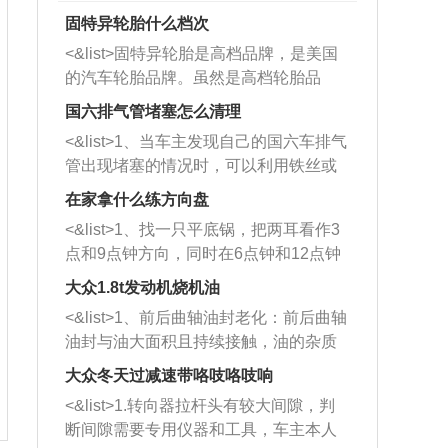
固特异轮胎什么档次
<&list>固特异轮胎是高档品牌，是美国
的汽车轮胎品牌。虽然是高档轮胎品
牌，但是中高低端的轮胎都有生产，这
国六排气管堵塞怎么清理
也是为了更好的开拓市场。
<&list>1、当车主发现自己的国六车排气
管出现堵塞的情况时，可以利用铁丝或
者是细棍，直接将杂物给取出来，如果
在家拿什么练方向盘
堵塞情况比较严重，也可以采取应急措
<&list>1、找一只平底锅，把两耳看作3
施。 <&list>2、直接利用木棍将所有的
点和9点钟方向，同时在6点钟和12点钟
杂物推到排气管里面的位置处，然后将
方向做一个标记。 <&list>2、双手握住
三元催化器拆解开，就可以将堵塞的东
大众1.8t发动机烧机油
平底锅两耳，然后往左打半圈、一圈、
西取出来。但如果是因为积碳过多引起
<&list>1、前后曲轴油封老化：前后曲轴
一圈半的练习，往右同样也要打相同的
的堵塞，就需要将三元催化器泡在草酸
油封与油大面积且持续接触，油的杂质
圈数。 <&list>3、最后强调要反复练
中进行清洗。 <&list>3、也可以利用清
和发动机内持续温度变化使其密封效果
习，这样就可以形成肌肉记忆，在真实
大众冬天过减速带咯吱咯吱响
洗剂对堵塞的情况得到解决，将清洗剂
逐渐减弱，导致渗油或漏油。<&list>2、
驾驶车辆时，不需要记忆也能打好方
放在燃油箱中，与燃油混合后，车辆启
<&list>1.转向器拉杆头有较大间隙，判
活塞间隙过大：积碳会使活塞环与缸体
向。
动时，就可以和汽油一起进入到燃烧
断间隙需要专用仪器和工具，车主本人
的间隙扩大，导致机油流入燃烧室中，