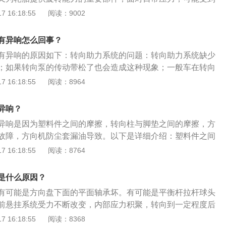
。4、塑料件之间的摩擦，这种异响与气温变化会有一定关
压助力泵处于高负载情况，就会出现异响，属于正常现象。
发动机因素:发动机某一机构的技术状态已发生变化，有些零件
 16:18:55
阅读：9002
特别是北方的冬天，塑料会变硬，摩擦就会出现异响。除此之
调整不当造成；或者是零件摩擦少了润滑油，导致了干摩擦发
这种情况，方向盘由各种塑料件组成，方向盘在转动的时候如
因素:与相邻零部件有干涉，发生了塑性变形，或者转向系统的
会有摩擦，磨合上一段时间就好了。5、方向机故障。舵机失
有异响怎么回事？
油脂，摩擦面间出现干摩擦或者半干摩擦，从而出现异常响
括舵机润滑油不足、舵机橡胶套脱落、舵机齿轮损坏等。具体
有异响的原因如下：转向助力系统的问题：转向助力系统缺少
步转向时有异响应该是减震器压力轴承坏了，更换就可以；汽
或者4s店请专业人士检查保养。
；如果转向泵的传动带松了也会造成这种现象；一般车在转向
响也跟日常保养有关系，应该定期对零件进行检查是否有磨
时候，转向助力系统内压力达到最大，这时候很容易造成异
 16:18:55
阅读：8964
件进行添加润滑油处理，减少摩擦。
向助力系统的负面影响很大，所以，转向打到死点位置的时间
。阿克曼角的问题：阿克曼角过大/过小，会引起汽车内侧轮的
异响？
在轮胎抓地力不足的场景下，就会发生轮胎拖滑、跳胎、有响声
异响是因为塑料件之间的摩擦，转向柱与脚垫之间的摩擦，方
，因为某些车型在部分国家有特定版本，比如加长轴距等现
故障，方向机防尘套漏油导致。以下是详细介绍：塑料件之间
毂减震，引起了阿克曼角与原底盘设计不匹配，也会导致有响
各种塑料件组成，方向盘在转动的时候，如果相互间隙太小总
 16:18:55
阅读：8764
，不用去4S店检测，车轮胎跑热了就会消除这种现象。
一段时间即可。转向柱与脚垫之间的摩擦：主要是因为汽车后
与转向柱有着直接的接触，随着转向柱的转动就会产生摩擦，
是什么原因？
一下或者更换脚垫即可。方向盘内的气囊游丝故障：可能是气
有可能是方向盘下面的平面轴承坏。有可能是平衡杆拉杆球头
囊游丝插头没插，更换或者固定即可。方向机防尘套漏油：更
前悬挂系统受力不断改变，内部应力积聚，转向到一定程度后
打黄油即可解决。
松动处发生瞬间位移产生震动和异响。以下是更多内容介绍：
 16:18:55
阅读：8368