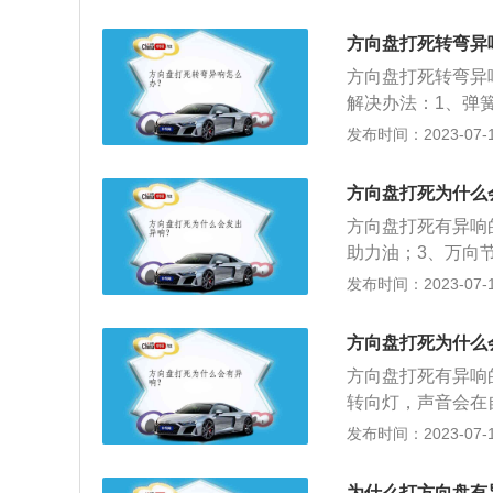
方向盘在转动时一
的平面轴承坏掉，
方向盘打死转弯异
作原理是汽车转向
方向盘打死转弯异
来完成转动。出现
解决办法：1、弹
能转动。方向盘转
叭线传导弹簧钢片
发布时间：2023-07-17
头松动，汽车转向
片与方向盘的摩擦
后应力增加导致球
液压助力转向，当
状态下打方向时转
方向盘打死为什么
决办法：正常现象
个应力导致松动部
方向盘打死有异响
助力油；3、万向
承出现故障。拓展
发布时间：2023-07-17
尽量在车辆移动之
用。2、当车辆停
方向盘打死为什么
受负荷。3、需要
方向盘打死有异响
转向灯，声音会在
防尘套发出的异响
发布时间：2023-07-17
只要往里面涂些机
气囊游丝造成，具
为什么打方向盘有