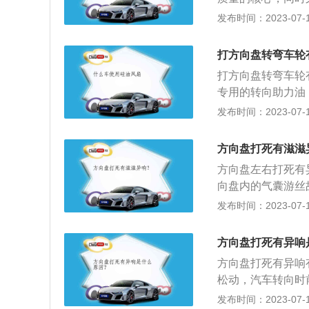
是响，就只能更换
方向盘打死时，液
损坏而影响行驶。
发布时间：2023-07-17
系，气温降低后，
磨损过甚或装配、
外，新车也会出现
出声音。干扰零件
果相互间隙太小总
打方向盘转弯车轮
摩擦面间缺少润滑
效的原因很多，包
打方向盘转弯车轮
声。解决办法：起
情况需要去修理厂
专用的转向助力油
车起步转向时有异
盘打到死点位置的
发布时间：2023-07-17
损，并且对轴承零
响，而且对整个转
一般不超过五秒钟
方向盘打死有滋滋
转向过度/不足，
方向盘左右打死有
的状况。除此之外
向盘内的气囊游丝
象，或改装轮胎轮
的摩擦：方向盘由
发布时间：2023-07-17
声有。有这种状况
会有摩擦，磨合上
安装的脚垫太大，
方向盘打死有异响
把脚垫的位置调整
方向盘打死有异响
囊游丝断裂或者气
松动，汽车转向时
换防尘套或者重新
应力增加导致球头
发布时间：2023-07-17