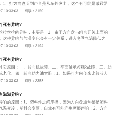
：1、打方向盘听到声音是从车外发出，这个有可能是减震器
你只要在防尘套内涂些黄油这个声音就会消失；3、气囊游丝
出的声音的，只要打开车头盖听一下声音是不是从减震器顶座
 10:33:03
阅读：2150
在打方向时，声音是从方向盘里面发出来的，这个问题多数是
就知道是不是减震器的平面轴承发出的声音了，减震器的平面
游丝干涉造成的，拆下方向盘气囊游丝涂些黄油看还响不响，
平面轴承上涂些黄油，如果涂后还是响，就只能更换了；2、
囊游丝了，因为气囊游丝损坏了。
打死有异响?
的平面轴承发出的，就要检查一下平衡杆胶有没有出现松动或
丝拉丝拉的异响，主要是：1、由于方向盘与组合开关上面的
杆胶松动、损坏不但会在打方向时响，在过不平路面时也会发
；这种异响与气温变化会有一定关系，进入冬季气温降低之
松动是可以通过加垫片的方式来解决的，如果损坏就只能更换
加明显，因为气温降低后塑料会变硬，所以摩擦时就会出现一
 10:33:03
阅读：2194
面轴承发出的声音打方向盘听到声音是多车外发出的，这个有
行驶时间长了，难免会出现这样那样的问题，其中出现异响就
面轴承缺油发出的声音的，你只要打开车头盖听一下声音是不
据经验分享一些解决汽车异响的方法；如果车辆行驶时，一踩
位置发出，这样就知道是不是减震器的平面轴承发出的声音
打死有异响?
，说明刹车片磨损到了极限，已经开始磨到刹车盘了，这时应
轴承发响，你可以在平面轴承上涂些黄油。
其它原因：一、转向机故障、二、平面轴承\/顶胶故障、三、助
行检修，尽快查明吱吱响原因，不要再强行开车了。平常自己
或老化、四、转向助力油太脏：1、如果打方向传来比较骇人
查刹车片的习惯，看看四个轮子的刹车片是否磨损正常，有没
异响，有可能是转向机配合齿轮间隙过大造成的，需要更换转向
 10:33:03
阅读：2358
、有时候汽车皮带松了，会出现吱吱响的情况，应该到维修店
时候传来“特特特”的响声，很有可能是减震器顶胶\/平面轴承故
当的紧一紧看看效果如何。平常应该注意皮带的保养，松紧要
于机械液压助力，如果助力皮带松紧不当或者老化，就会传来
以用手拽一拽皮带，感觉过松或者过紧时再找修理厂检修比较
有滋滋异响?
松紧度或者更换皮带，如果助力油太脏会增加助力系统的压
异响的原因：1、塑料件之间摩擦，因为方向盘通常都是塑料
来“嗡嗡嗡”的异响声，因此要及时更换转向助力油；2、其实这
气温变冷，塑料会变硬，自然有可能产生摩擦声响；2、方向
系统的工作流程有关系，发动机提供动力到助力泵，助力泵工
如果异响从方向盘里传出，那么问题很大概率是因为方向盘里