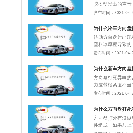
胶松动发出的声音
生干摩擦的声音，
的平面轴承缺油发
发布时间：2021-04-27
干涉发出的声音：
的位置发出，这样
方向盘里面的气囊
轴承发响，可以在
如果还响就更换气
为什么冷车方向盘
声音不是从减震器
转动方向盘时出现
损坏的现像，平衡
塑料罩摩擦导致的
出响声，平衡杆胶
后，这个异响会更
发布时间：2021-04-27
了；3、减震器平
些异响：2、汽车
可能是减震器的平
是比较常见的，根
是从减震器顶座的
为什么新车方向盘
刹车就出现吱吱响
了，减震器的平面
方向盘打死异响的
该尽快去修理厂进
力皮带松紧度不当
也应该养成定期检
的“咯噔咯噔”的
发布时间：2021-04-27
有异常磨损的；3
机，在转动方向的
检查一下皮带，适
障，需要更换，对
适度才行。自己可
为什么方向盘打死
异响声，调整皮带
稳妥；
方向盘打死有滋滋
力，助力泵就会传
件组成，如果加上
个异响和液压助力
盘里传出的异响，