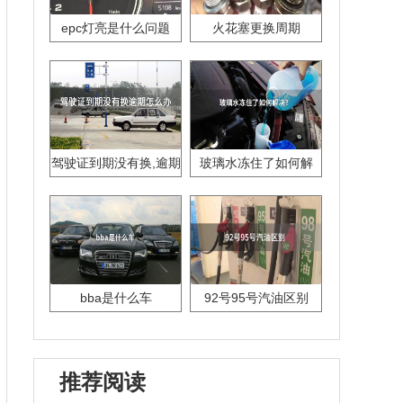
epc灯亮是什么问题
火花塞更换周期
驾驶证到期没有换,逾期
玻璃水冻住了如何解
怎么办??
决？
bba是什么车
92号95号汽油区别
推荐阅读