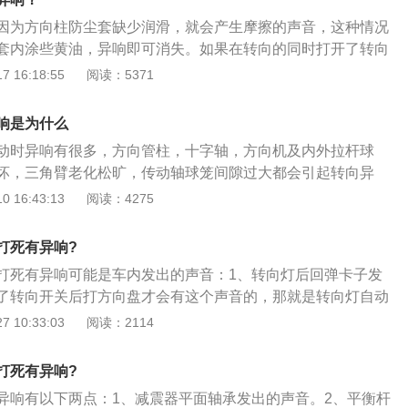
险丝，防止安全气囊弹出。4、减震器平面轴承发出异响：减
因为方向柱防尘套缺少润滑，就会产生摩擦的声音，这种情况
油也会发出此类声音，检查方法位打开车头盖听声音来源是否
套内涂些黄油，异响即可消失。如果在转向的同时打开了转向
。5、平衡杆发出的异响：平衡杆胶出现松动或损坏也会发出
能是转向灯自动回位机构的回弹卡子发出的声音，这种情况需
 16:18:55
阅读：5371
况下不仅仅出现在打方向的时候，路况不好也会出现。
如果是，这个就是正常情况。方向盘是汽车、轮船、飞机等的
状装置。方向盘的功能是将驾驶员作用到转向盘边缘上的力转
响是为什么
转向轴，其主要由骨架、发泡和主驾驶气囊DAB对应的安装卡
动时异响有很多，方向管柱，十字轴，方向机及内外拉杆球
。
坏，三角臂老化松旷，传动轴球笼间隙过大都会引起转向异
进行维修检查。正确打方向盘的方法：1、避免原地转动方向
 16:43:13
阅读：4275
动之后再打方向，原地打方向只可在特殊环境下调车出位时偶
辆停稳之后，应当将方向盘回到正中位置，避免悬挂系统和轮
打死有异响?
需要调头的时候，尽量避免方向盘打到死点的位置。方向盘异
打死有异响可能是车内发出的声音：1、转向灯后回弹卡子发
：1、转向横拉杆球头老化、有旷量。更换转向横拉杆球头，
了转向开关后打方向盘才会有这个声音的，那就是转向灯自动
、方向机防尘套漏油。更换防尘套或者重新打黄油。3、转向机
子发出的声音，这个声音是正常的。你顺打方向盘就会疙瘩一
 10:33:03
阅读：2114
机配合齿轮间隙过大造成的，需要更换转向机。4、助力皮带
圈它就会出现三声音疙瘩声，因为方向柱一圈有三格自动回位
，需调整皮带松紧度或者更换皮带。
现这个声音。只要你关了转向灯这个声音就会消失；2、方向
打死有异响?
声：不管你原地或是行车只要打方向盘就会听到声音是从方向
异响有以下两点：1、减震器平面轴承发出的声音。2、平衡杆
要检查一下方向柱防尘套，一但方向柱防尘套缺少润滑就会产