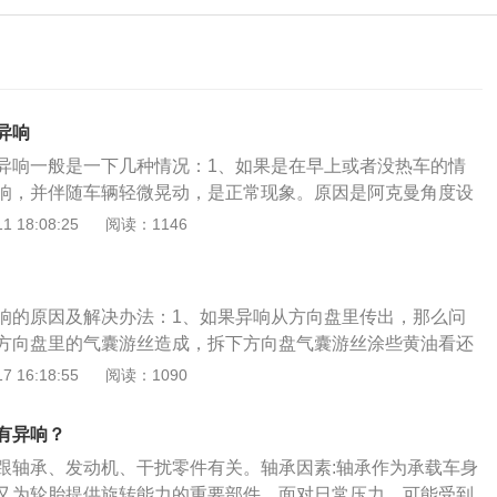
异响
异响一般是一下几种情况：1、如果是在早上或者没热车的情
响，并伴随车辆轻微晃动，是正常现象。原因是阿克曼角度设
是汽车转向时，外侧轮和内侧轮的转向角度不一致产生的夹
 18:08:25
阅读：1146
向半径不同，因此内侧轮总是要比外侧车轮的角度更大一点，
的平顺。阿克曼角过大/过小，会造成汽车内侧轮的转向过度/不
不足的场景下，就会发生轮胎拖滑、跳胎、异响的情况。另
响的原因及解决办法：1、如果异响从方向盘里传出，那么问
在部分国家有特定版本，比如加长轴距等现象，或改装轮胎轮
方向盘里的气囊游丝造成，拆下方向盘气囊游丝涂些黄油看还
克曼角与原底盘设计不匹配，也会导致异响出现。解决方法：
就需要更换气囊游丝。2、如果转向横拉杆球头老化，那么就
 16:18:55
阅读：1090
消除这种现象。2、转向助力油出现问题。转向助力油也就是
抖动和声响的情况，这种情况通常都是更换转向横拉杆球头，
的动力是由液压油而来，如果液压油变脏、变质之后，形成的
四轮定位。3、减震器平面轴承发出异响，只要打开车头盖听
的工作强度。并且变质后，液压油润滑性能下降，导致金属零
有异响？
减震器顶座的位置发出，这样就知道是不是减震器的平面轴承
，缩减零件使用寿命，就有可能导致方向盘在转向时出现异响
跟轴承、发动机、干扰零件有关。轴承因素:轴承作为承载车身
器的平面轴承发响，可以在平面轴承上涂些黄油，如果涂后还
：更换转向助力油。3、有些车型采用的是液压助力转向，当
又为轮胎提供旋转能力的重要部件，面对日常压力，可能受到