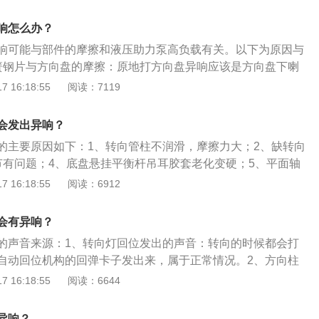
直有不间断的摩擦声：出现这种声音，很有可能是方向盘下面
平面轴承又叫压力轴承，在前减震顶端与车身连接部位，其工
响怎么办？
时减震器随着车轮转动，而减震器和车体之间就需要平面轴承
响可能与部件的摩擦和液压助力泵高负载有关。以下为原因与
这种异响要及时的去检查维修，否则最终可能会导致方向盘不
簧钢片与方向盘的摩擦：原地打方向盘异响应该是方向盘下喇
动到一定程度时出现异响：出现这种情况应该是平衡杆拉杆球
摩擦方向盘的声音，通常声音来自车内。解决办法：在弹簧钢
 16:18:55
阅读：7119
时前悬挂系统受力不断改变，内部应力积聚，转向到一定程度
处涂抹些润滑油。2、液压助力泵高负载：有些车型使用的是
头松动处发生瞬间位移产生震动和异响。汽车在低速或者停止
方向盘打死时，液压助力泵处于高负载状况，就会有响声。解
向系统和悬挂系统受力最大，当转向角度增加到一定程度后这
会发出异响？
。
位发生滑移从而产生震动。
的主要原因如下：1、转向管柱不润滑，摩擦力大；2、缺转向
节有问题；4、底盘悬挂平衡杆吊耳胶套老化变硬；5、平面轴
资料：正确打方向盘的方法步骤：1、避免原地转动方向盘，
 16:18:55
阅读：6912
后再打方向，原地打方向只可在特殊环境下调车出位时偶尔使
稳之后，应当将方向盘回到正中位置，避免悬挂系统和轮胎承
会有异响？
调头的时候，尽量避免方向盘打到死点的位置。
的声音来源：1、转向灯回位发出的声音：转向的时候都会打
自动回位机构的回弹卡子发出来，属于正常情况。2、方向柱
：在方向柱防尘套去烧润滑油的情况下就会发出类似的声音，
 16:18:55
阅读：6644
油即可。3、方向盘里传出的异响：这种情况多是方向盘里的
体表现在缺少机油或者配件损坏，需要注意的是更换坏的配件
异响？