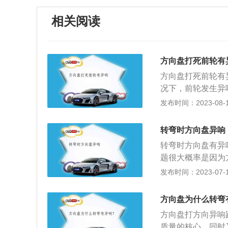
相关阅读
方向盘打死前轮有
方向盘打死前轮有
况下，前轮发生异
计。阿克曼角度就
发布时间：2023-08-11
角。由于内外侧转
才能保证车身转弯
转弯时方向盘异响
足，在轮胎抓地力
转弯时方向盘有异
外，由于某些车型
题很大概率是因为
毂减震，造成了阿
响不响，如果还响
发布时间：2023-07-17
车轮胎跑热了就会
会造成汽车方向盘
液压油。转向系统
并且在更换后进行
油膜不能满足正常
方向盘为什么转弯
一下声音是不是从
件之间的摩擦加剧
方向盘打方向异响
发出的声音，减震
的情况。解决办法
质量的核心，同时