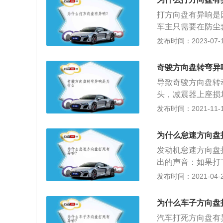
时要拔掉安全囊保
打方向盘有异响是
震器的平面轴承缺
车主只需要在防尘
是来自减震器顶座
灯，这个声音有可
发布时间：2023-07-17
此类声音，这种情
要车主进行确认，
操纵行驶方向的轮
奇骏方向盘转弯异
变为转矩后传递给
导致奇骏方向盘转
扣或螺钉孔等构成
头，减震器上座损
响。建议到4S店
发布时间：2021-11-10
盘，尽量在车辆移
尔使用。2、当车
为什么怠速方向盘
胎承受负荷。3、
发动机怠速方向盘
响原因和处理方法
出的声音：如果打
且做四轮定位。2
回位机构的回弹卡
发布时间：2021-04-27
故障。可能是转向
声响，方向盘转一
松紧度不当或老化
卡位，所以才会出
为什么车子方向盘
柱防尘套发出的响
汽车打死方向盘有
盘下面传来的，就