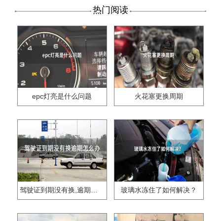
热门阅读
epc灯亮是什么问题
火花塞更换周期
驾驶证到期没有换,逾期怎么办??
玻璃水冻住了如何解决？