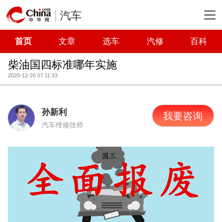
汽车
首页
文章
选车
汽修
百科
柴油国四标准哪年实施
2020-12-26 07:11:33
孙新利
我要咨询
汽车维修技师