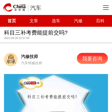
汽车
首页
文章
选车
汽修
百科
科目三补考费能提前交吗?
2021-04-26 22:57:04
汽修技师
我要咨询
汽车维修技师