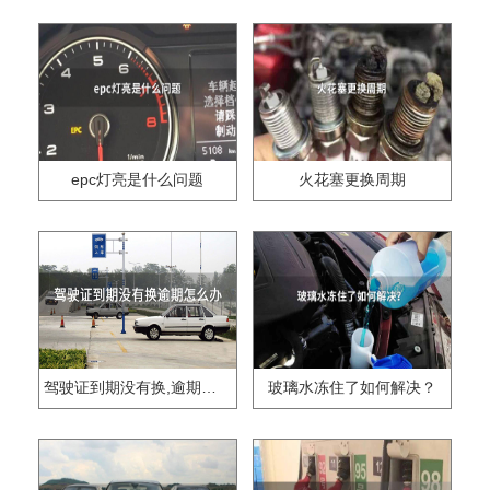
epc灯亮是什么问题
火花塞更换周期
驾驶证到期没有换,逾期怎么办??
玻璃水冻住了如何解决？