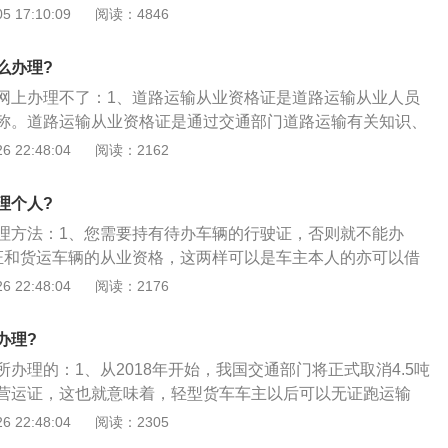
）；6、领取营运证。车辆营运证是做道路运输活动的车子的
 17:10:09
阅读：4846
辆没营运证，那么便是无证经营，也就是平时所讲的“黑车”。
例》第34条规定，道路运输车辆应当随车携带车辆营运证。道
么办理?
工作人员在实施道路运输监督检查过程中，发现没有车辆营运
网上办理不了：1、道路运输从业资格证是道路运输从业人员
其他有效证明的车辆，应当依据该条例的第63条的规定，对该
称。道路运输从业资格证是通过交通部门道路运输有关知识、
依据该条例第69条规定责令改正，处警告或者二十元以上两百
发的一种证件。主要针对道路客货运输驾驶员、道路危险货物
 22:48:04
阅读：2162
要注意的是，该条例规定的车辆营运证与现阶段使用的《道路
、根据《道路运输从业人员管理规定》规定，《中华人民共和
样，但其性质和作用是同样的，其制式、配发、使用、监管除
员从业资格证》和《中华人民共和国机动车驾驶培训教练员
的有关规定外，其他可以接着沿用《道路运输证》的相关制
理个人?
从业人员从业资格证件；3、主要针对经营性道路客货运输驾
理方法：1、您需要持有待办车辆的行驶证，否则就不能办
培训教练员、道路危险货物运输从业人员、机动车维修技术人
证和货运车辆的从业资格，这两样可以是车主本人的亦可以借
经理人和其他道路运输从业人员。
一个人就行；3、到汽车检测站做车辆技术等级评定，要拿报
 22:48:04
阅读：2176
给车照一张照片，个别的地方需要车主的身份证，满足以上手
管所办理车辆营运证了。
办理?
办理的：1、从2018年开始，我国交通部门将正式取消4.5吨
营运证，这也就意味着，轻型货车车主以后可以无证跑运输
的都知道，要想拉货跑运输，必须要有货车营运证，4.5吨及以
 22:48:04
阅读：2305
货车，挂的是蓝色牌照，所以车主必须要有蓝牌货车营运证才