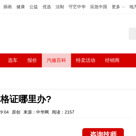
插画
健康
公益
优选
法制
守艺中华
应急中国
更多
地
选车
报价
汽修百科
特卖活动
经销商
格证哪里办?
9:04
原创
来源：中华网
阅读：2157
咨询技师