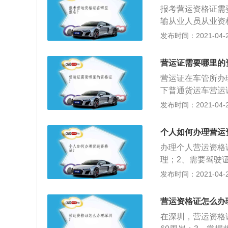
员证》统称道路运
担，不仅省去了每
报考营运资格证需
驾驶员、机动车驾
的是，4.5吨及
输从业人员从业资
人员、道路运输企
到，将被扣车，并罚
有关知识、技能考
发布时间：2021-04-26
路危险货物运输从
华人民共和国道路
营运证需要哪里的
训教练员证》统称
营运证在车管所办理
货运输驾驶员、机
下普通货运车营运
修技术人员、道路
2、开过货车的都
发布时间：2021-04-26
货车属于轻型货车
货；3、这种轻型
个人如何办理营运
货车的都是些个体
办理个人营运资格
证和驾驶员从业资
理；2、需要驾驶
4、如果顺利办下
别人的，只要是同
发布时间：2021-04-26
这种轻型货车驾驶
告单，顺便在那里
证；5、所以，我
续就可以到当地运
大的减轻了小型货
营运资格证怎么办
办证而烦恼！不过
在深圳，营运资格
果没有营运证私自