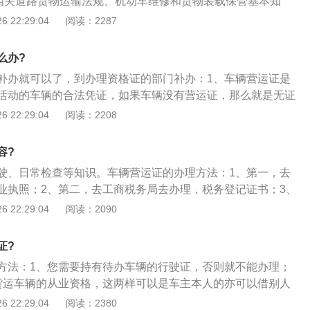
握相关道路货物运输法规、机动车维修和货物装载保管基本知
格，取得相应的从业资格证件。
 22:29:04
阅读：2287
么办?
补办就可以了，到办理资格证的部门补办：1、车辆营运证是
活动的车辆的合法凭证，如果车辆没有营运证，那么就是无证
所说的“黑车”；2、根据道路运输条例第三十四条规定，道路运
 22:29:04
阅读：2208
带车辆营运证。道路运输管理机构的工作人员在实施道路运输
发现没有车辆营运证又无法当场提供其他有效证明的车辆，应
容?
十三条的规定，对该车辆予以暂扣；3、并根据该条例第六十
驶、日常检查等知识。车辆营运证的办理方法：1、第一，去
，处警告或者20元以上200元以下的罚款；4、值得注意的是，
业执照；2、第二，去工商税务局去办理，税务登记证书；3、
营运证与目前使用的《道路运输证》名称不同，但其性质和作
二级维护检测点，进行检测，检测合格以后，工作人员会给你
 22:29:04
阅读：2090
式、配发、使用、监管除了应当遵守本条例的有关规定外，其
卡片；4、然后拿着，身份证，机动车登记证书，营业执照正
道路运输证》的有关制度。
书，和车辆检测卡片，如果是在外地，还要拿着临时暂住证
证?
份，即可办理一张崭新的【营运证，和道路运输证】。
方法：1、您需要持有待办车辆的行驶证，否则就不能办理；
货运车辆的从业资格，这两样可以是车主本人的亦可以借别人
人就行；3、到汽车检测站做车辆技术等级评定，要拿报告
 22:29:04
阅读：2380