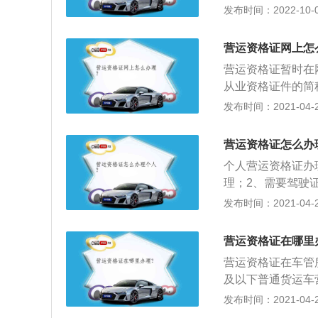
核准的个体户名称
发布时间：2022-10-05
合法凭证，要是车
依据《道路运输条
营运资格证网上怎
路运输管理机构的
营运资格证暂时在
证又无法当场提供
从业资格证件的简
车辆予以暂扣；并
技能考试合格后核
发布时间：2021-04-26
元以下的罚款。需
运输从业人员；2
运输证》名称不一
国道路运输从业人
开必须遵守本条例
营运资格证怎么办
证》统称道路运输
度。
个人营运资格证办
驶员、机动车驾驶
理；2、需要驾驶
员、道路运输企业
别人的，只要是同
发布时间：2021-04-26
告单，顺便在那里
续就可以到当地运
营运资格证在哪里
营运资格证在车管所
及以下普通货运车
了；2、开过货车
发布时间：2021-04-26
下的货车属于轻型