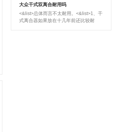
室，最后形成废气排出，就可以让三元
无法制作，需要将车辆送到修理厂或4s
造成烧机油。<&list>3、机油粘度。使用
大众干式双离合耐用吗
催化器得到清洗，排气管堵塞的情况就
店；<&list>2.车辆半轴套管防尘罩破
机油粘度过小的话，同样会有烧机油现
<&list>总体而言不太耐用。<&list>1、干
能够得到解决。
裂，破裂后会出现漏油现象，使半轴磨
象，机油粘度过小具有很好的流动性，
式离合器如果放在十几年前还比较耐
损严重，磨损的半轴容易损坏，产生异
容易窜入到气缸内，参与燃烧。<&list>
用，但是由于现在的汽车发动机动力输
响；<&list>3.稳定器的转向胶套和球头
4、机油量。机油量过多，机油压力过
出越来越高，使得干式离合器散热不足
老化，一般是使用时间过长造成的。解
大，会将部分机油压入气缸内，也会出
的缺陷也逐渐暴露出来。<&list>2、由于
决方法是更换新的质量好的转向橡胶套
现烧机油。<&list>5、机油滤清器堵塞：
干式双离合的工作环境暴露在空气中，
和球头。
会导致进气不畅，使进气压力下降，形
而离合器的散热也是通离合器罩上面的
成负压，使机油在负压的情况下吸入燃
几个小孔来进行散热。但是在行驶过程
烧室引起烧机油。<&list>6、正时齿轮或
中变速箱需要换挡，就不得不使得离合
链条磨损：正时齿轮或链条的磨损会引
器频繁工作。<&list>3、长时间的低速行
起气阀和曲轴的正时不同步。由于轮齿
驶以及过于频繁的启停，导致离合器的
或链条磨损产生的过量侧隙，使得发动
温度不断升高，而低速行驶时空气流动
机的调节无法实现：前一圈的正时和下
效率不高，无法将离合器中的热量有效
一圈可能就不一样。当气阀和活塞的运
的带走，导致离合器内部的温度不断升
动不同步时，会造成过大的机油消耗。
高，加速离合器的磨损。
解决方法：更换正时齿轮或链条。<&list
>7、内垫圈、进风口破裂：新的发动机
设计中，经常采用各种由金属和其他材