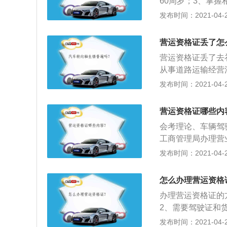
60周岁；3、掌
识；4、经考试合
发布时间：2021-04-26
营运资格证丢了怎
营运资格证丢了去
从事道路运输经营
经营，也就是通常
发布时间：2021-04-26
输车辆应当随车携
监督检查过程中，
营运资格证哪些内
当依据该条例第六
会考理论、车辆驾
九条规定责令改正
工商管理局办理营
该条例规定的车辆
第三，把车子开到
发布时间：2021-04-26
用是一样的，其制
制作一张车辆检测
他可以继续沿用《
副本，税务登记证
怎么办理营运资格
明。全部都复印一
办理营运资格证的
2、需要驾驶证和
的，只要是同一个
发布时间：2021-04-26