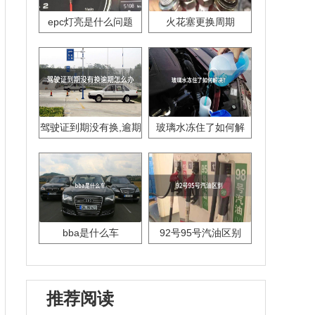
epc灯亮是什么问题
火花塞更换周期
驾驶证到期没有换,逾期
玻璃水冻住了如何解
怎么办??
决？
bba是什么车
92号95号汽油区别
推荐阅读