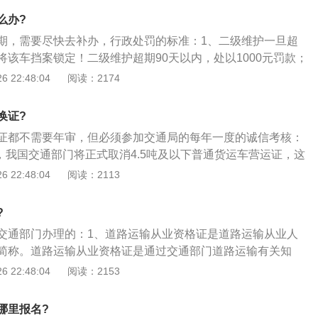
轻型货车能够办理入城证，由于驾驶难度不高，所以，一般开
么办?
个体户，平时用来拉一下货物，本来利润就低，还得办理车辆
期，需要尽快去补办，行政处罚的标准：1、二级维护一旦超
业资格证，繁琐的办理手续让很多小型货车的车主都怨声连
将该车挡案锁定！二级维护超期90天以内，处以1000元罚款；
办下也好，就怕办不下，最后还得花钱找人办，那样就更亏，
）180天以内，处以2000元罚款；超期180天（含180天）处
 22:48:04
阅读：2174
驾驶难度就不高，完全没必要像那种大型货车一样办理货车营
最高罚款金额就是5000元；2、营运检超期如上，不过这个超期
我国交通部门规定，明年起取消蓝牌货车营运证！这样一来就
案；3、货车营运证年检程序：营运证的年审流程并不复杂，
货车车主的负担，不仅省去了每年两次审车的费用，还不用再
换证?
部门综合性能检测站进行车辆综合检测，按期二级维护并盖
过，需要注意的是，4.5吨及以上的货车还是要办理营运证的，
证都不需要年审，但必须参加交通局的每年一度的诚信考核：
证和行驶证到车籍地运管所填写年审表留下以上资料原件和证
自搞运输被查到，将被扣车，并罚款200元。
始，我国交通部门将正式取消4.5吨及以下普通货运车营运证，这
所会开出营运证待理证，15天左右车主朋友就可以去运管所领
货车车主以后可以无证跑运输了；2、开过货车的都知道，要
 22:48:04
阅读：2113
车主朋友们工作繁忙，不能及时办理营运证的年审，可以交与
须要有货车营运证，4.5吨及以下的货车属于轻型货车，挂的是
司处理，不过车主在代办营运证年审时一定要找正规的企业单
主必须要有蓝牌货车营运证才能拉货；3、这种轻型货车能够
就不好。注：每个地方的政策可能不一样，事先咨询当地运管
?
驾驶难度不高，所以，一般开这种货车的都是些个体户，平时
齐、跑错地方了。现在很多地方的年审都在政务服务中心进行
交通部门办理的：1、道路运输从业资格证是道路运输从业人
本来利润就低，还得办理车辆营运证和驾驶员从业资格证，繁
简称。道路运输从业资格证是通过交通部门道路运输有关知
多小型货车的车主都怨声连连；4、如果顺利办下也好，就怕
后核发的一种证件。主要针对道路客货运输驾驶员、道路危险
 22:48:04
阅读：2153
花钱找人办，那样就更亏，本来这种轻型货车驾驶难度就不
；2、根据《道路运输从业人员管理规定》规定，《中华人民
那种大型货车一样办理货车营运证；5、所以，我国交通部门
业人员从业资格证》和《中华人民共和国机动车驾驶培训教练
蓝牌货车营运证！这样一来就大大的减轻了小型货车车主的负
哪里报名?