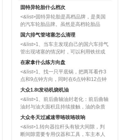
固特异轮胎什么档次
<&list>固特异轮胎是高档品牌，是美国
的汽车轮胎品牌。虽然是高档轮胎品
牌，但是中高低端的轮胎都有生产，这
国六排气管堵塞怎么清理
也是为了更好的开拓市场。
<&list>1、当车主发现自己的国六车排气
管出现堵塞的情况时，可以利用铁丝或
者是细棍，直接将杂物给取出来，如果
在家拿什么练方向盘
堵塞情况比较严重，也可以采取应急措
<&list>1、找一只平底锅，把两耳看作3
施。 <&list>2、直接利用木棍将所有的
点和9点钟方向，同时在6点钟和12点钟
杂物推到排气管里面的位置处，然后将
方向做一个标记。 <&list>2、双手握住
三元催化器拆解开，就可以将堵塞的东
大众1.8t发动机烧机油
平底锅两耳，然后往左打半圈、一圈、
西取出来。但如果是因为积碳过多引起
<&list>1、前后曲轴油封老化：前后曲轴
一圈半的练习，往右同样也要打相同的
的堵塞，就需要将三元催化器泡在草酸
油封与油大面积且持续接触，油的杂质
圈数。 <&list>3、最后强调要反复练
中进行清洗。 <&list>3、也可以利用清
和发动机内持续温度变化使其密封效果
习，这样就可以形成肌肉记忆，在真实
大众冬天过减速带咯吱咯吱响
洗剂对堵塞的情况得到解决，将清洗剂
逐渐减弱，导致渗油或漏油。<&list>2、
驾驶车辆时，不需要记忆也能打好方
放在燃油箱中，与燃油混合后，车辆启
<&list>1.转向器拉杆头有较大间隙，判
活塞间隙过大：积碳会使活塞环与缸体
向。
动时，就可以和汽油一起进入到燃烧
断间隙需要专用仪器和工具，车主本人
的间隙扩大，导致机油流入燃烧室中，