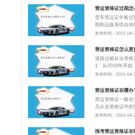
能拉货；3、这种
营运资格证过期怎
这种货车的都是些
货车营运证年检过
营运证和驾驶员从
期则运政系统自动
连；4、如果顺利
超过90天（含90天
发布时间：2021-04-26
本来这种轻型货车
以5000元罚款，
运证；5、所以，
不会被锁定系统挡
大大的减轻了小型
营运资格证怎么更
车主先到交通运管
为办证而烦恼！不
道路运输从业资格
章。保险单，营运
如果没有营运证私
1、从2018年开
件的复印件，运管
也就意味着，轻型
发布时间：2021-04-26
取证了；4、如果
想拉货跑运输，必
提供该类服务的公
蓝色牌照，所以车
位，上当受骗闹心
营运资格证在哪办
办理入城证，由于
机构，免得资料不
营运资格证一般在
用来拉一下货物，
了。
员从业资格证件的
琐的办理手续让很
识、技能考试合格
发布时间：2021-04-26
办不下，最后还得
货物运输从业人员
高，完全没必要像
共和国道路运输从
规定，明年起取消
报考营运资格证在